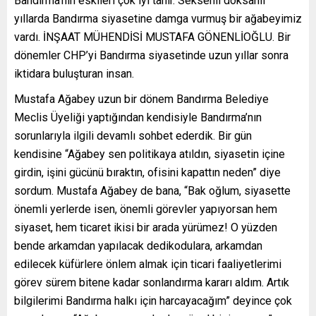
Bandırma’nın eskileri çok iyi tanır. Seksenli doksanlı
yıllarda Bandırma siyasetine damga vurmuş bir ağabeyimiz
vardı. İNŞAAT MÜHENDİSİ MUSTAFA GÖNENLİOĞLU. Bir
dönemler CHP’yi Bandırma siyasetinde uzun yıllar sonra
iktidara buluşturan insan.
Mustafa Ağabey uzun bir dönem Bandırma Belediye
Meclis Üyeliği yaptığından kendisiyle Bandırma’nın
sorunlarıyla ilgili devamlı sohbet ederdik. Bir gün
kendisine “Ağabey sen politikaya atıldın, siyasetin içine
girdin, işini gücünü bıraktın, ofisini kapattın neden” diye
sordum. Mustafa Ağabey de bana, “Bak oğlum, siyasette
önemli yerlerde isen, önemli görevler yapıyorsan hem
siyaset, hem ticaret ikisi bir arada yürümez! O yüzden
bende arkamdan yapılacak dedikodulara, arkamdan
edilecek küfürlere önlem almak için ticari faaliyetlerimi
görev sürem bitene kadar sonlandırma kararı aldım. Artık
bilgilerimi Bandırma halkı için harcayacağım” deyince çok