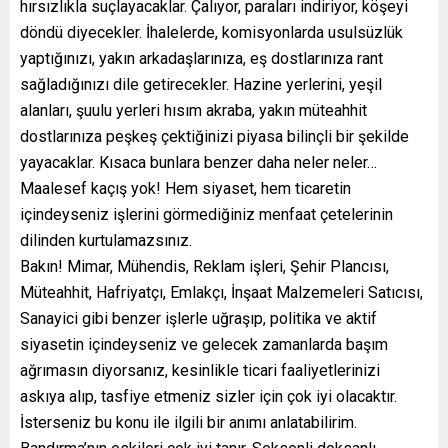
hırsızlıkla suçlayacaklar. Çalıyor, paraları indiriyor, köşeyi
döndü diyecekler. İhalelerde, komisyonlarda usulsüzlük
yaptığınızı, yakın arkadaşlarınıza, eş dostlarınıza rant
sağladığınızı dile getirecekler. Hazine yerlerini, yeşil
alanları, şuulu yerleri hısım akraba, yakın müteahhit
dostlarınıza peşkeş çektiğinizi piyasa bilinçli bir şekilde
yayacaklar. Kısaca bunlara benzer daha neler neler…
Maalesef kaçış yok! Hem siyaset, hem ticaretin
içindeyseniz işlerini görmediğiniz menfaat çetelerinin
dilinden kurtulamazsınız.
Bakın! Mimar, Mühendis, Reklam işleri, Şehir Plancısı,
Müteahhit, Hafriyatçı, Emlakçı, İnşaat Malzemeleri Satıcısı,
Sanayici gibi benzer işlerle uğraşıp, politika ve aktif
siyasetin içindeyseniz ve gelecek zamanlarda başım
ağrımasın diyorsanız, kesinlikle ticari faaliyetlerinizi
askıya alıp, tasfiye etmeniz sizler için çok iyi olacaktır.
İsterseniz bu konu ile ilgili bir anımı anlatabilirim.