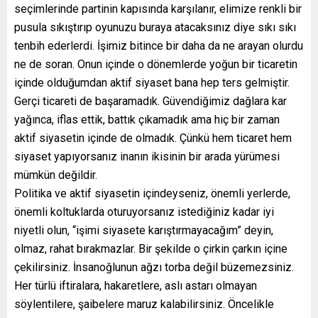
seçimlerinde partinin kapısında karşılanır, elimize renkli bir
pusula sıkıştırıp oyunuzu buraya atacaksınız diye sıkı sıkı
tenbih ederlerdi. İşimiz bitince bir daha da ne arayan olurdu
ne de soran. Onun içinde o dönemlerde yoğun bir ticaretin
içinde olduğumdan aktif siyaset bana hep ters gelmiştir.
Gerçi ticareti de başaramadık. Güvendiğimiz dağlara kar
yağınca, iflas ettik, battık çıkamadık ama hiç bir zaman
aktif siyasetin içinde de olmadık. Çünkü hem ticaret hem
siyaset yapıyorsanız inanın ikisinin bir arada yürümesi
mümkün değildir.
Politika ve aktif siyasetin içindeyseniz, önemli yerlerde,
önemli koltuklarda oturuyorsanız istediğiniz kadar iyi
niyetli olun, “işimi siyasete karıştırmayacağım” deyin,
olmaz, rahat bırakmazlar. Bir şekilde o çirkin çarkın içine
çekilirsiniz. İnsanoğlunun ağzı torba değil büzemezsiniz.
Her türlü iftiralara, hakaretlere, aslı astarı olmayan
söylentilere, şaibelere maruz kalabilirsiniz. Öncelikle