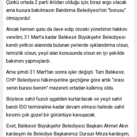
Çünkü ortada 2 parti iktidarı olduğu için; biraz argo olacak
ama kusura bakılmasın Bandırma Belediyesi’nin “borusu”
ötmüyordu!..
Ancak hemen şunu da ilave edip önceki yönetimin hakkını
verelim; 31 Mart’a kadar Balıkesir Büyükşehir Belediyesi
kendi yetkisi alanında bulunan yerlerde ışıklandırma olsun,
temizlik olsun, yeşil alan konusunda olsun en iyi şekilde
bakımını yapmışlardı. .
Ama şimdi 31 Mart’tan sonra işler değişti. Tüm Balıkesir,
CHP Belediyesi hâkimiyetine geçtiğine göre artık “orası
senin burası benim” mazereti ortadan kalkmış oldu.
Böylece sahil fuzuli işgalden kurtarılacak ve yeşil sahil
bandı İDO terminaline kadar devam etmesi halinde sahil
kesimi çok güzel bir görüntüye kavuşacak.
Evet, Balıkesir Büyükşehir Belediyesi Başkanı Ahmet Akın
kardeşim ile Belediye Başkanımız Dursun Mirza kardeşim;