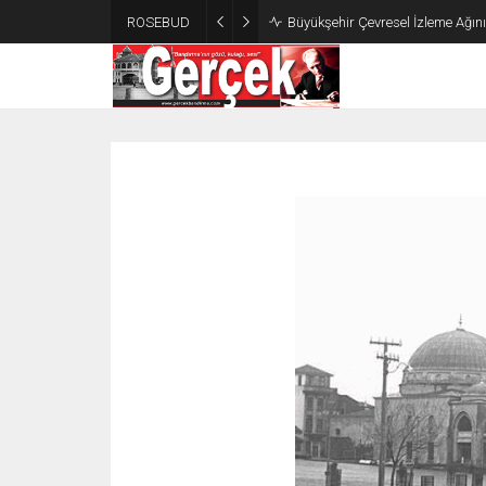
ROSEBUD
Büyükşehir Çevresel İzleme Ağın