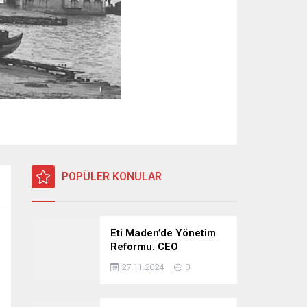
POPÜLER KONULAR
Eti Maden’de Yönetim
Reformu. CEO
Modeli’nde Kadro /
27.11.2024
0
Taşeron İşçilik Ayrımı
Kalkıyor