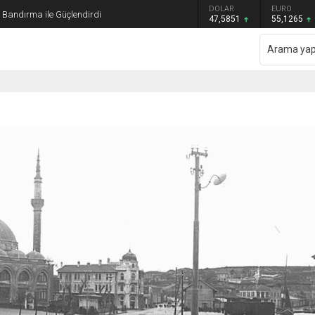
GRAM ALTIN
DOLAR
EURO
ı Bandırma ile Güçlendirdi
6.552,32
47,5851
55,1265