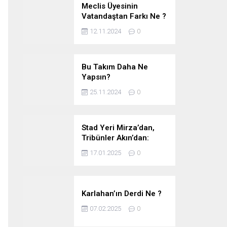
Meclis Üyesinin
Vatandaştan Farkı Ne ?
12.11.2024
0
Bu Takım Daha Ne
Yapsın?
25.11.2024
0
Stad Yeri Mirza’dan,
Tribünler Akın’dan:
Geriye Bakanlık Kaldı.
17.01.2025
0
Karlahan’ın Derdi Ne ?
07.02.2025
0