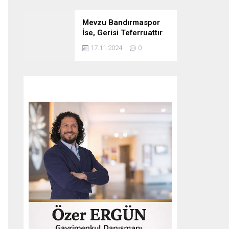
Mevzu Bandırmaspor
İse, Gerisi Teferruattır
17.11.2024
0