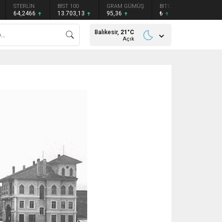
STERLİN
BIST 100
GRAM GÜMÜŞ
BITCOIN
ETHEREU
64,2466
13.703,13
95,36
₺
₺
Balıkesir,
21
°C
Açık