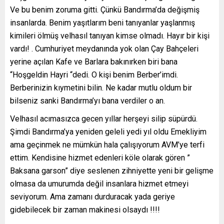
Ve bu benim zoruma gitti. Çünkü Bandırma’da değişmiş
insanlarda. Benim yaşıtlarım beni tanıyanlar yaşlanmış
kimileri ölmüş velhasıl tanıyan kimse olmadı. Hayır bir kişi
vardı! . Cumhuriyet meydanında yok olan Çay Bahçeleri
yerine açılan Kafe ve Barlara bakınırken biri bana
“Hoşgeldin Hayri “dedi. O kişi benim Berber’imdi.
Berberinizin kıymetini bilin. Ne kadar mutlu oldum bir
bilseniz sanki Bandırma’yı bana verdiler o an.
Velhasıl acımasızca gecen yıllar herşeyi silip süpürdü.
Şimdi Bandırma’ya yeniden geleli yedi yıl oldu Emekliyim
ama geçinmek ne mümkün hala çalışıyorum AVM’ye terfi
ettim. Kendisine hizmet edenleri köle olarak gören ”
Baksana garson” diye seslenen zihniyette yeni bir gelişme
olmasa da umurumda değil insanlara hizmet etmeyi
seviyorum. Ama zamanı durduracak yada geriye
gidebilecek bir zaman makinesi olsaydı !!!!