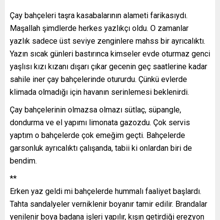
Çay bahçeleri taşra kasabalarının alameti farikasıydı.
Maşallah şimdlerde herkes yazlıkçı oldu. O zamanlar
yazlık sadece üst seviye zenginlere mahss bir ayrıcalıktı.
Yazın sıcak günleri bastırınca kimseler evde oturmaz genci
yaşlısı kızı kızanı dışarı çıkar gecenin geç saatlerine kadar
sahile iner çay bahçelerinde otururdu. Çünkü evlerde
klimada olmadığı için havanın serinlemesi beklenirdi.
Çay bahçelerinin olmazsa olmazı sütlaç, süpangle,
dondurma ve el yapımı limonata gazozdu. Çok servis
yaptım o bahçelerde çok emeğim geçti. Bahçelerde
garsonluk ayrıcalıktı çalışanda, tabii ki onlardan biri de
bendim.
**
Erken yaz geldi mi bahçelerde hummalı faaliyet başlardı.
Tahta sandalyeler verniklenir boyanır tamir edilir. Brandalar
yenilenir boya badana işleri yapılır, kışın getirdiği erezyon