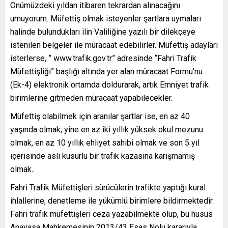
Önümüzdeki yıldan itibaren tekrardan alınacağını
umuyorum. Müfettiş olmak isteyenler şartlara uymaları
halinde bulundukları ilin Valiliğine yazılı bir dilekçeye
istenilen belgeler ile müracaat edebilirler. Müfettiş adayları
isterlerse, ” www.trafik.gov.tr” adresinde “Fahri Trafik
Müfettişliği” başlığı altında yer alan müracaat Formu’nu
(Ek-4) elektronik ortamda doldurarak, artık Emniyet trafik
birimlerine gitmeden müracaat yapabilecekler.
Müfettiş olabilmek için aranılar şartlar ise, en az 40
yaşında olmak, yine en az iki yıllık yüksek okul mezunu
olmak, en az 10 yıllık ehliyet sahibi olmak ve son 5 yıl
içerisinde asli kusurlu bir trafik kazasına karışmamış
olmak..
Fahri Trafik Müfettişleri sürücülerin trafikte yaptığı kural
ihlallerine, denetleme ile yükümlü birimlere bildirmektedir.
Fahri trafik müfettişleri ceza yazabilmekte olup, bu husus
Anayasa Mahkemesinin 2013/43 Esas Nolu kararıyla