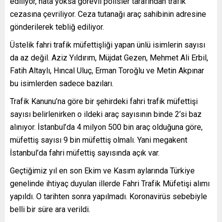
ediliyor, hata yoksa görevli polisler tarafından trafik
cezasına çevriliyor. Ceza tutanağı araç sahibinin adresine
gönderilerek tebliğ ediliyor.
Üstelik fahri trafik müfettişliği yapan ünlü isimlerin sayısı
da az değil. Aziz Yıldırım, Müjdat Gezen, Mehmet Ali Erbil,
Fatih Altaylı, Hıncal Uluç, Erman Toroğlu ve Metin Akpınar
bu isimlerden sadece bazıları.
Trafik Kanunu’na göre bir şehirdeki fahri trafik müfettişi
sayısı belirlenirken o ildeki araç sayısının binde 2’si baz
alınıyor. İstanbul’da 4 milyon 500 bin araç olduğuna göre,
müfettiş sayısı 9 bin müfettiş olmalı. Yani megakent
İstanbul’da fahri müfettiş sayısında açık var.
Geçtiğimiz yıl en son Ekim ve Kasım aylarında Türkiye
genelinde ihtiyaç duyulan illerde Fahri Trafik Müfetişi alımı
yapıldı. O tarihten sonra yapılmadı. Koronavirüs sebebiyle
belli bir süre ara verildi.