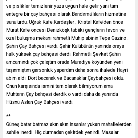
ve pislikler temizlenir yaza uygun hale gelir yani tam
entegre bir çay bahçesi olarak Bandırma’lıların hizmetine
sunulurdu. Uğrak Kafe,Kardeşler , Kristal Kafe’den önce
Murat Kafe öncesi Denizköşk tabiiki gençlerin favori ve
özel buluşma mekanı rahmetli Muhip abinin Tepe Gazino .
Şahin Çay Bahçesi vardı. Şehir Kulübünün yanında oraya
halk yüksek çay bahçesi derdi. Rahmetli Şevket Şahin
amcamındı çok çalıştım orada Muradiye köyünden yeni
taşınmıştım garsonluk yapardım daha sonra ihalede Hayri
abim aldı. Dört bacanak ve Bacanaklar Çaybahçesi oldu.
Onun karşısında ismini tam olarak bilmiyorum ama
Muhtarın Çay bahçesi derdik o vardı daha da yanında
Hüsnü Aslan Çay Bahçesi vardı.
**
Güneş batar batmaz akın akın insanlar yukarı mahallelerden
sahile inerdi. Hiç durmadan çekirdek yenirdi. Masalar