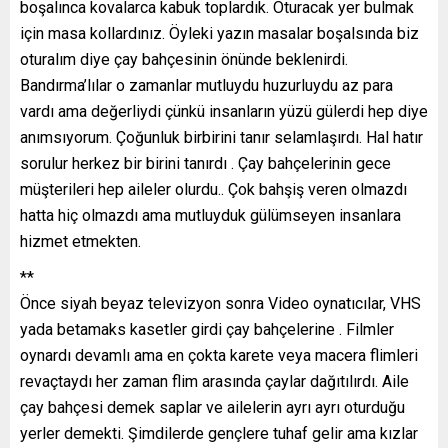
boşalınca kovalarca kabuk toplardık. Oturacak yer bulmak
için masa kollardınız. Öyleki yazın masalar boşalsında biz
oturalım diye çay bahçesinin önünde beklenirdi.
Bandırma’lılar o zamanlar mutluydu huzurluydu az para
vardı ama değerliydi çünkü insanların yüzü gülerdi hep diye
anımsıyorum. Çoğunluk birbirini tanır selamlaşırdı. Hal hatır
sorulur herkez bir birini tanırdı . Çay bahçelerinin gece
müşterileri hep aileler olurdu.. Çok bahşiş veren olmazdı
hatta hiç olmazdı ama mutluyduk gülümseyen insanlara
hizmet etmekten.
**
Önce siyah beyaz televizyon sonra Video oynatıcılar, VHS
yada betamaks kasetler girdi çay bahçelerine . Filmler
oynardı devamlı ama en çokta karete veya macera flimleri
revaçtaydı her zaman flim arasında çaylar dağıtılırdı. Aile
çay bahçesi demek saplar ve ailelerin ayrı ayrı oturduğu
yerler demekti. Şimdilerde gençlere tuhaf gelir ama kızlar