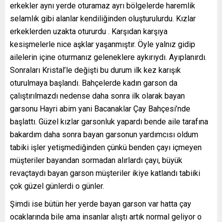
erkekler aynı yerde oturamaz ayrı bölgelerde haremlik
selamlık gibi alanlar kendiliğinden oluşturulurdu. Kızlar
erkeklerden uzakta otururdu . Karşıdan karşıya
kesişmelerle nice aşklar yaşanmıştır. Öyle yalnız gidip
ailelerin içine oturmanız geleneklere aykırıydı. Ayıplanırdı.
Sonraları Kristal’le değişti bu durum ilk kez karışık
oturulmaya başlandı. Bahçelerde kadın garson da
çalıştırılmazdı nedense daha sonra ilk olarak bayan
garsonu Hayri abim yani Bacanaklar Çay Bahçesi’nde
başlattı. Güzel kızlar garsonluk yapardı bende aile tarafına
bakardım daha sonra bayan garsonun yardımcısı oldum
tabiki işler yetişmediğinden çünkü benden çayı içmeyen
müşteriler bayandan sormadan alırlardı çayı, büyük
revaçtaydı bayan garson müşteriler ikiye katlandı tabiiki
çok güzel günlerdi o günler.
Şimdi ise bütün her yerde bayan garson var hatta çay
ocaklarında bile ama insanlar alıştı artık normal geliyor o