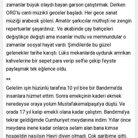
zamanlar büyük olaydı bayan garson çalıştırmak. Derken
ORG’lu canlı müzikli geceler başladı. Her gece sanat
müziği arabesk şöleni. Amatör şarkıcılar müthişti ne zengin
repertuarlar şaşardınız.. Ve akabinde çay bahçeleri
değiştikçe değişti ama insanlar mutlu ve memnundular o
zamanlar sosyal hayat vardı. Şimdilerde bu güzel
gelenekler tarihe karıştı. Lüks mekanlarda uyduruk amrikan
kahvelerine bir sepet para verip selfie çekip feyste
paylaşmak tek eğlence oldu.
**.
Gelelim işin hüzünlü tarafına.10 yıl bire bir Bandırma’da
insanlara hizmet ettim. Sonra emekçinin kaderi ekmek
neredeyse oraya yolum Mustafakemalpaşa’ya düştü. Ve
orada 17 yıl kalıp emekli olana kadar çalıştım. Bandırma’ya
tekrar geldiğimde Cumhuriyet meydanına indim. Yıllar önce
meydana inene kadar onlarca selam alan bana kimse
hoşgeldin nasılsın Hayri diyen olmadı. Çok garibime gitti.