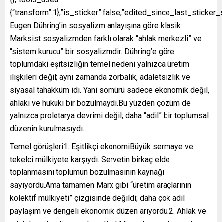
{“transform”:1},”is_sticker”:false,”edited_since_last_sticker_
Eugen Dühring’in sosyalizm anlayışına göre klasik
Marksist sosyalizmden farklı olarak “ahlak merkezli” ve
“sistem kurucu” bir sosyalizmdir. Dühring’e göre
toplumdaki eşitsizliğin temel nedeni yalnızca üretim
ilişkileri değil; aynı zamanda zorbalık, adaletsizlik ve
siyasal tahakküm idi. Yani sömürü sadece ekonomik değil,
ahlaki ve hukuki bir bozulmaydı.Bu yüzden çözüm de
yalnızca proletarya devrimi değil; daha “adil” bir toplumsal
düzenin kurulmasıydı.
Temel görüşleri1. Eşitlikçi ekonomiBüyük sermaye ve
tekelci mülkiyete karşıydı. Servetin birkaç elde
toplanmasını toplumun bozulmasının kaynağı
sayıyordu.Ama tamamen Marx gibi “üretim araçlarının
kolektif mülkiyeti” çizgisinde değildi; daha çok adil
paylaşım ve dengeli ekonomik düzen arıyordu.2. Ahlak ve