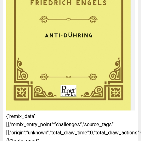
{“remix_data”:
[],”remix_entry_point”:”challenges”,”source_tags”:
[],”origin”:”unknown”,”total_draw_time”:0,”total_draw_actions
{},”tools_used”: