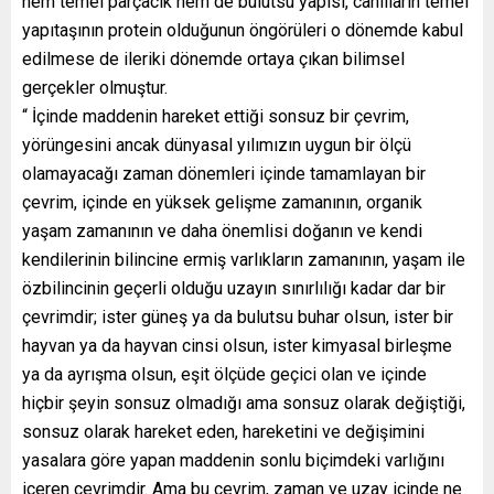
hem temel parçacık hem de bulutsu yapısı, canlıların temel
yapıtaşının protein olduğunun öngörüleri o dönemde kabul
edilmese de ileriki dönemde ortaya çıkan bilimsel
gerçekler olmuştur.
“ İçinde maddenin hareket ettiği sonsuz bir çevrim,
yörüngesini ancak dünyasal yılımızın uygun bir ölçü
olamayacağı zaman dönemleri içinde tamamlayan bir
çevrim, içinde en yüksek gelişme zamanının, organik
yaşam zamanının ve daha önemlisi doğanın ve kendi
kendilerinin bilincine ermiş varlıkların zamanının, yaşam ile
özbilincinin geçerli olduğu uzayın sınırlılığı kadar dar bir
çevrimdir; ister güneş ya da bulutsu buhar olsun, ister bir
hayvan ya da hayvan cinsi olsun, ister kimyasal birleşme
ya da ayrışma olsun, eşit ölçüde geçici olan ve içinde
hiçbir şeyin sonsuz olmadığı ama sonsuz olarak değiştiği,
sonsuz olarak hareket eden, hareketini ve değişimini
yasalara göre yapan maddenin sonlu biçimdeki varlığını
içeren çevrimdir. Ama bu çevrim, zaman ve uzay içinde ne