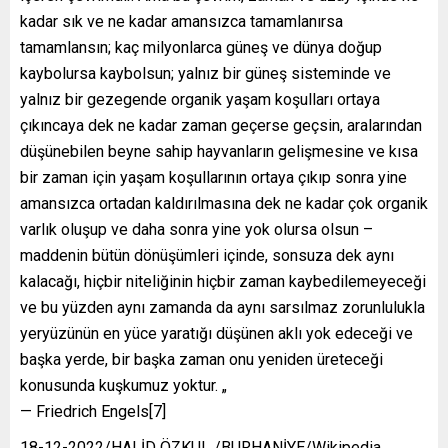
kadar sık ve ne kadar amansızca tamamlanırsa
tamamlansın; kaç milyonlarca güneş ve dünya doğup
kaybolursa kaybolsun; yalnız bir güneş sisteminde ve
yalnız bir gezegende organik yaşam koşulları ortaya
çıkıncaya dek ne kadar zaman geçerse geçsin, aralarından
düşünebilen beyne sahip hayvanların gelişmesine ve kısa
bir zaman için yaşam koşullarının ortaya çıkıp sonra yine
amansızca ortadan kaldırılmasına dek ne kadar çok organik
varlık oluşup ve daha sonra yine yok olursa olsun –
maddenin bütün dönüşümleri içinde, sonsuza dek aynı
kalacağı, hiçbir niteliğinin hiçbir zaman kaybedilemeyeceği
ve bu yüzden aynı zamanda da aynı sarsılmaz zorunlulukla
yeryüzünün en yüce yaratığı düşünen aklı yok edeceği ve
başka yerde, bir başka zaman onu yeniden üreteceği
konusunda kuşkumuz yoktur. „
— Friedrich Engels[7]
18-12-2022/HALİD ÖZKUL /BURHANİYE/Wikipedia