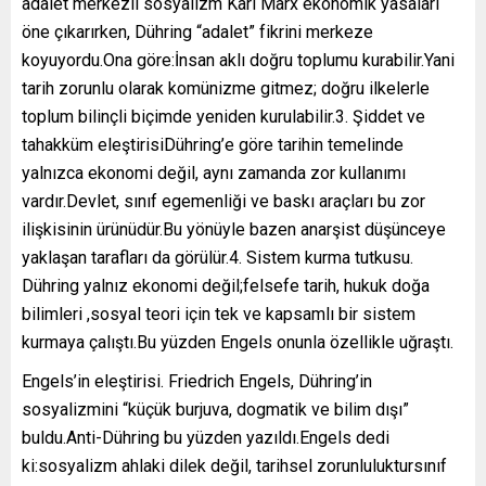
adalet merkezli sosyalizm Karl Marx ekonomik yasaları
öne çıkarırken, Dühring “adalet” fikrini merkeze
koyuyordu.Ona göre:İnsan aklı doğru toplumu kurabilir.Yani
tarih zorunlu olarak komünizme gitmez; doğru ilkelerle
toplum bilinçli biçimde yeniden kurulabilir.3. Şiddet ve
tahakküm eleştirisiDühring’e göre tarihin temelinde
yalnızca ekonomi değil, aynı zamanda zor kullanımı
vardır.Devlet, sınıf egemenliği ve baskı araçları bu zor
ilişkisinin ürünüdür.Bu yönüyle bazen anarşist düşünceye
yaklaşan tarafları da görülür.4. Sistem kurma tutkusu.
Dühring yalnız ekonomi değil;felsefe tarih, hukuk doğa
bilimleri ,sosyal teori için tek ve kapsamlı bir sistem
kurmaya çalıştı.Bu yüzden Engels onunla özellikle uğraştı.
Engels’in eleştirisi. Friedrich Engels, Dühring’in
sosyalizmini “küçük burjuva, dogmatik ve bilim dışı”
buldu.Anti-Dühring bu yüzden yazıldı.Engels dedi
ki:sosyalizm ahlaki dilek değil, tarihsel zorunluluktursınıf