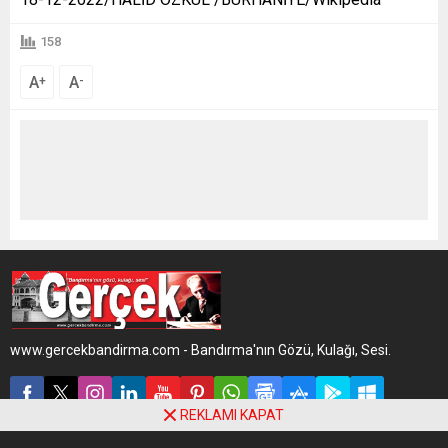
158
A
A
+
-
www.gercekbandirma.com - Bandırma'nın Gözü, Kulağı, Sesi.
REKLAMI KAPAT