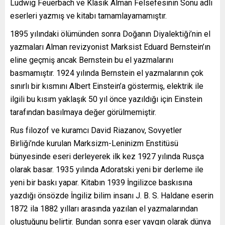
Ludwig Feuerbach ve Klasik Alman Felsefesinin Sonu adlı
eserleri yazmış ve kitabı tamamlayamamıştır.
1895 yılındaki ölümünden sonra Doğanın Diyalektiği’nin el
yazmaları Alman revizyonist Marksist Eduard Bernstein’ın
eline geçmiş ancak Bernstein bu el yazmalarını
basmamıştır. 1924 yılında Bernstein el yazmalarının çok
sınırlı bir kısmını Albert Einstein’a göstermiş, elektrik ile
ilgili bu kısım yaklaşık 50 yıl önce yazıldığı için Einstein
tarafından basılmaya değer görülmemiştir.
Rus filozof ve kuramcı David Riazanov, Sovyetler
Birliği’nde kurulan Marksizm-Leninizm Enstitüsü
bünyesinde eseri derleyerek ilk kez 1927 yılında Rusça
olarak basar. 1935 yılında Adoratski yeni bir derleme ile
yeni bir baskı yapar. Kitabın 1939 İngilizce baskısına
yazdığı önsözde İngiliz bilim insanı J. B. S. Haldane eserin
1872 ila 1882 yılları arasında yazılan el yazmalarından
oluştuğunu belirtir. Bundan sonra eser yaygın olarak dünya