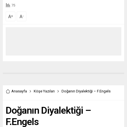
75
A
A
+
-
Anasayfa
Köşe Yazıları
Doğanın Diyalektiği – F.Engels
Doğanın Diyalektiği –
F.Engels