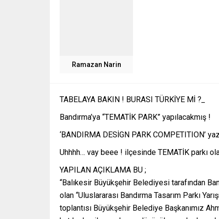
Ramazan Narin
TABELAYA BAKIN ! BURASI TÜRKİYE Mİ ?
_
Bandırma’ya “TEMATİK PARK” yapılacakmış !
‘BANDIRMA DESİGN PARK COMPETITION’ yazı
Uhhhh… vay beee ! ilçesinde TEMATİK parkı ola
YAPILAN AÇIKLAMA BU ;
“Balıkesir Büyükşehir Belediyesi tarafından Ba
olan “Uluslararası Bandırma Tasarım Parkı Yar
toplantısı Büyükşehir Belediye Başkanımız Ahm