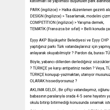
katılımları ile yapılması düşünülen park alanında 
PARK (ingilizce) > Halka düzenlenen gezinti al
DESİGN (İngilizce) > Tasarlamak, modelini çi
COMPETİTION (ingilizce) > Yarışma demek,
TEMATİK (Fransızca bir sıfat) > Belli konuda ç
Eyyy AKP Büyükşehir Belediyesi ve Eyyy CHP B
yaptığınız parkı Türk vatandaşlarınız için yapmı
anlayarak okuyabilmiştir ? Pardon da, burası
Böyle, yabancı dillerden derlediğiniz sözcükle
? TÜRKÇE ye karşı antipatiniz neden ? Veya, TÜ
TÜRKÇE konuşup-yazmaktan, utanıyor musunuz ? 
OLARAK hissediyorsunuz ?
AKLIMA GELDİ ; Bir çiftçi vatandaşımız, oğlunu
babasının paralarıyla orada 4-5 sene hayatını 
okulu bitirip bitirmediği konusunda sınamak ist