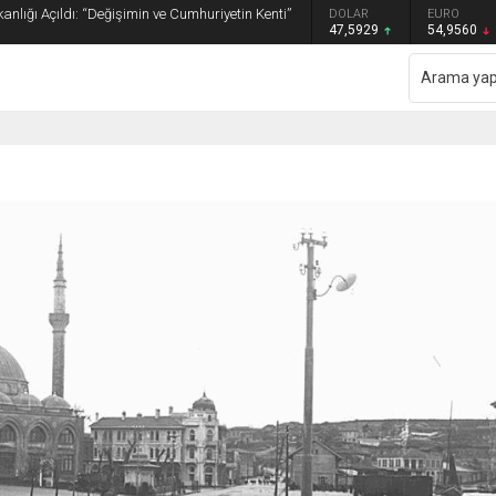
anlığı Açıldı: “Değişimin ve Cumhuriyetin Kenti”
GRAM ALTIN
DOLAR
EURO
6.493,17
47,5929
54,9560