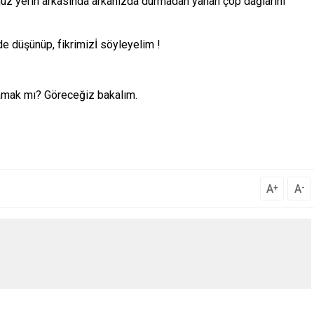
uz yerin arkasında arkanızda durmadan yanan çöp dağlarını
e düşünüp, fikrimizİ söyleyelim !
amak mı? Göreceğiz bakalım.
A
A
+
-