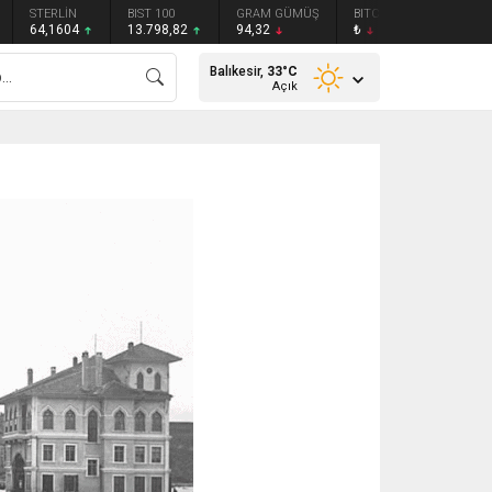
STERLİN
BIST 100
GRAM GÜMÜŞ
BITCOIN
ETHEREU
64,1604
13.798,82
94,32
₺
₺
Balıkesir,
33
°C
Açık