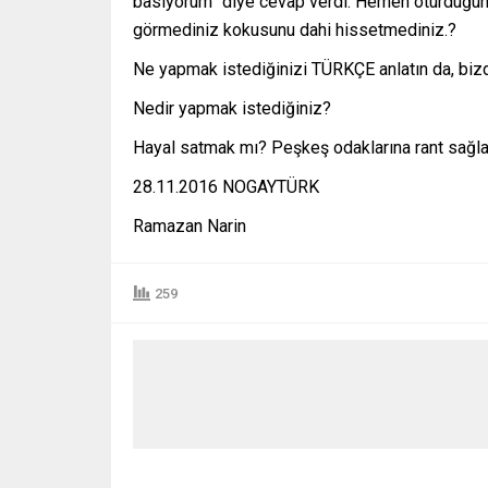
basıyorum” diye cevap verdi. Hemen oturduğun
görmediniz kokusunu dahi hissetmediniz.?
Ne yapmak istediğinizi TÜRKÇE anlatın da, bizd
Nedir yapmak istediğiniz?
Hayal satmak mı? Peşkeş odaklarına rant sağl
28.11.2016 NOGAYTÜRK
Ramazan Narin
259