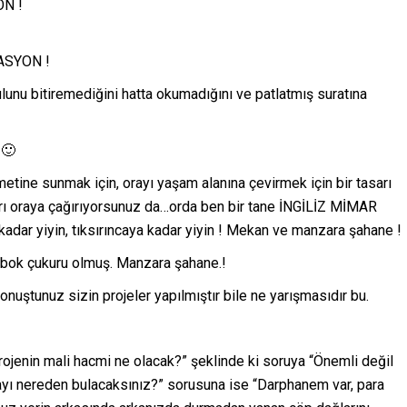
ON !
KASYON !
lunu bitiremediğini hatta okumadığını ve patlatmış suratına
 🙂
zmetine sunmak için, orayı yaşam alanına çevirmek için bir tasarı
arı oraya çağırıyorsunuz da…orda ben bir tane İNGİLİZ MİMAR
 kadar yiyin, tıksırıncaya kadar yiyin ! Mekan ve manzara şahane !
e bok çukuru olmuş. Manzara şahane.!
uştunuz sizin projeler yapılmıştır bile ne yarışmasıdır bu.
Projenin mali hacmi ne olacak?” şeklinde ki soruya “Önemli değil
ayı nereden bulacaksınız?” sorusuna ise “Darphanem var, para