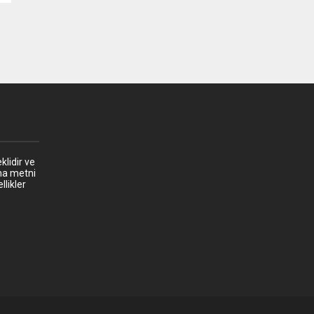
klidir ve
ma metni
llikler