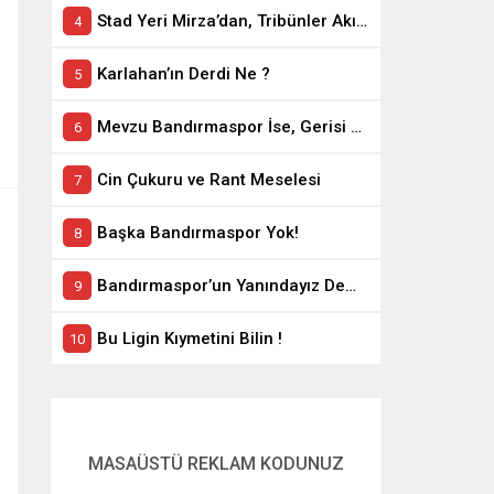
Stad Yeri Mirza’dan, Tribünler Akın’dan: Geriye Bakanlık Kaldı.
Karlahan’ın Derdi Ne ?
Mevzu Bandırmaspor İse, Gerisi Teferruattır
Cin Çukuru ve Rant Meselesi
Başka Bandırmaspor Yok!
Bandırmaspor’un Yanındayız Demekle Olmuyor!
Bu Ligin Kıymetini Bilin !
MASAÜSTÜ REKLAM KODUNUZ