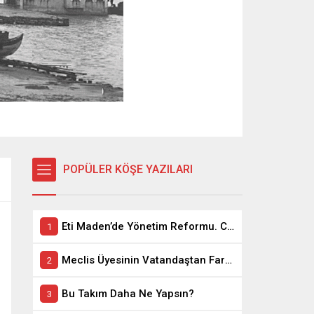
POPÜLER KÖŞE YAZILARI
Eti Maden’de Yönetim Reformu. CEO Modeli’nde Kadro / Taşeron İşçilik Ayrımı Kalkıyor
Meclis Üyesinin Vatandaştan Farkı Ne ?
Bu Takım Daha Ne Yapsın?