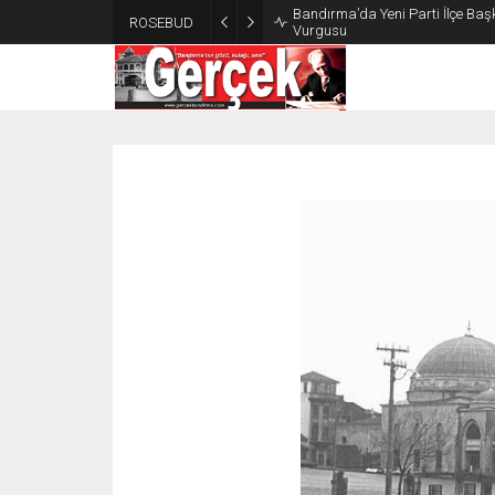
Bandırma’da Yeni Parti İlçe Başk
ROSEBUD
Vurgusu