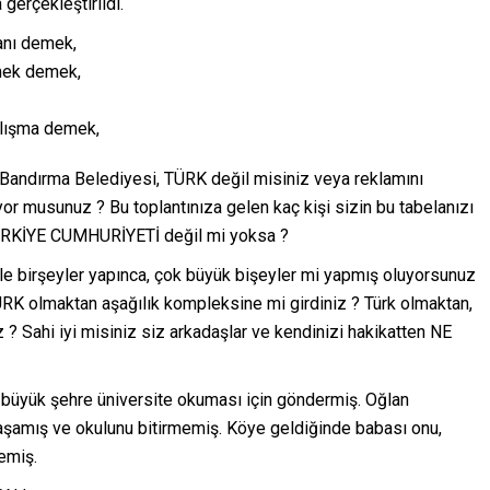
gerçekleştirildi. “
anı demek,
zmek demek,
alışma demek,
andırma Belediyesi, TÜRK değil misiniz veya reklamını
yor musunuz ? Bu toplantınıza gelen kaç kişi sizin bu tabelanızı
 TÜRKİYE CUMHURİYETİ değil mi yoksa ?
rle birşeyler yapınca, çok büyük bişeyler mi yapmış oluyorsunuz
RK olmaktan aşağılık kompleksine mi girdiniz ? Türk olmaktan,
Sahi iyi misiniz siz arkadaşlar ve kendinizi hakikatten NE
 büyük şehre üniversite okuması için göndermiş. Oğlan
yaşamış ve okulunu bitirmemiş. Köye geldiğinde babası onu,
emiş.