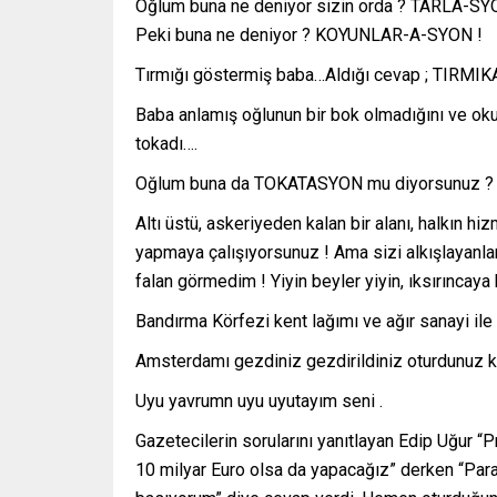
Oğlum buna ne deniyor sizin orda ? TARLA-SY
Peki buna ne deniyor ? KOYUNLAR-A-SYON !
Tırmığı göstermiş baba…Aldığı cevap ; TIRMI
Baba anlamış oğlunun bir bok olmadığını ve oku
tokadı….
Oğlum buna da TOKATASYON mu diyorsunuz ?
Altı üstü, askeriyeden kalan bir alanı, halkın hi
yapmaya çalışıyorsunuz ! Ama sizi alkışlayanl
falan görmedim ! Yiyin beyler yiyin, ıksırıncaya
Bandırma Körfezi kent lağımı ve ağır sanayi il
Amsterdamı gezdiniz gezdirildiniz oturdunuz kon
Uyu yavrumn uyu uyutayım seni .
Gazetecilerin sorularını yanıtlayan Edip Uğur “
10 milyar Euro olsa da yapacağız” derken “Par