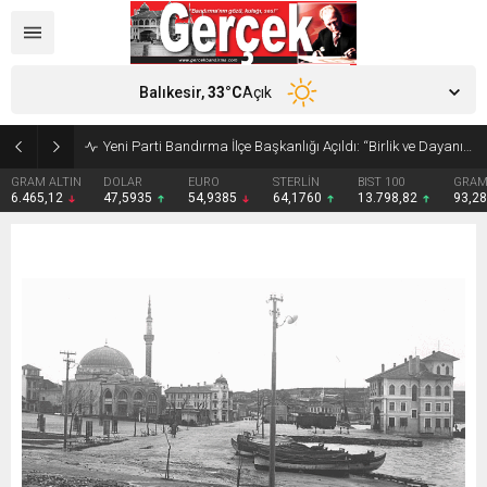
Balıkesir,
33
°C
Açık
Yeni Parti Bandırma İlçe Başkanlığı Açıldı: “Birlik ve Dayanışmayla Yola Çıkıyoruz”
 ALTIN
DOLAR
EURO
STERLİN
BIST 100
GRAM GÜMÜ
5,12
47,5935
54,9385
64,1760
13.798,82
93,28