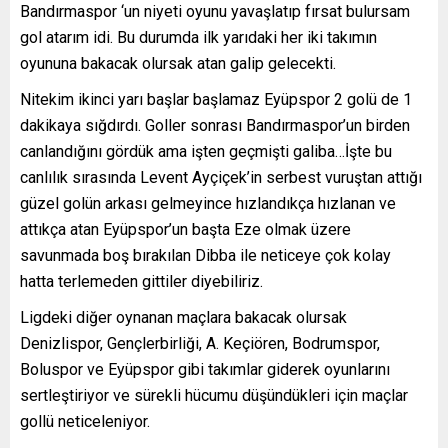
Bandırmaspor ‘un niyeti oyunu yavaşlatıp fırsat bulursam
gol atarım idi. Bu durumda ilk yarıdaki her iki takımın
oyununa bakacak olursak atan galip gelecekti.
Nitekim ikinci yarı başlar başlamaz Eyüpspor 2 golü de 1
dakikaya sığdırdı. Goller sonrası Bandırmaspor’un birden
canlandığını gördük ama işten geçmişti galiba…İşte bu
canlılık sırasında Levent Ayçiçek’in serbest vuruştan attığı
güzel golün arkası gelmeyince hızlandıkça hızlanan ve
attıkça atan Eyüpspor’un başta Eze olmak üzere
savunmada boş bırakılan Dibba ile neticeye çok kolay
hatta terlemeden gittiler diyebiliriz.
Ligdeki diğer oynanan maçlara bakacak olursak
Denizlispor, Gençlerbirliği, A. Keçiören, Bodrumspor,
Boluspor ve Eyüpspor gibi takımlar giderek oyunlarını
sertleştiriyor ve sürekli hücumu düşündükleri için maçlar
gollü neticeleniyor.