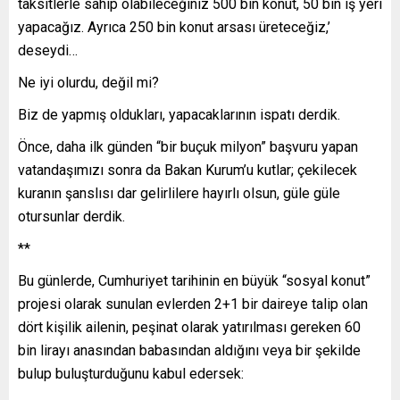
taksitlerle sahip olabileceğiniz 500 bin konut, 50 bin iş yeri
yapacağız. Ayrıca 250 bin konut arsası üreteceğiz,’
deseydi…
Ne iyi olurdu, değil mi?
Biz de yapmış oldukları, yapacaklarının ispatı derdik.
Önce, daha ilk günden “bir buçuk milyon” başvuru yapan
vatandaşımızı sonra da Bakan Kurum’u kutlar; çekilecek
kuranın şanslısı dar gelirlilere hayırlı olsun, güle güle
otursunlar derdik.
**
Bu günlerde, Cumhuriyet tarihinin en büyük “sosyal konut”
projesi olarak sunulan evlerden 2+1 bir daireye talip olan
dört kişilik ailenin, peşinat olarak yatırılması gereken 60
bin lirayı anasından babasından aldığını veya bir şekilde
bulup buluşturduğunu kabul edersek: