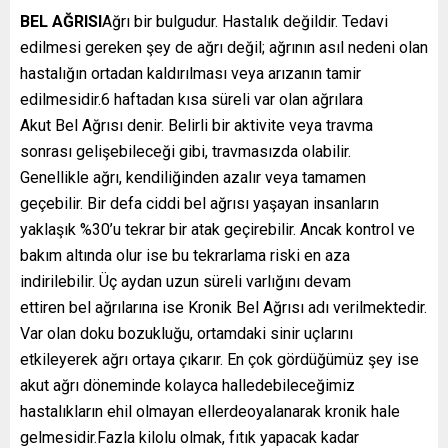
BEL AĞRISI
Ağrı bir bulgudur. Hastalık değildir. Tedavi
edilmesi gereken şey de ağrı değil; ağrının asıl nedeni olan
hastalığın ortadan kaldırılması veya arızanın tamir
edilmesidir.6 haftadan kısa süreli var olan ağrılara
Akut Bel Ağrısı denir. Belirli bir aktivite veya travma
sonrası gelişebileceği gibi, travmasızda olabilir.
Genellikle ağrı, kendiliğinden azalır veya tamamen
geçebilir. Bir defa ciddi bel ağrısı yaşayan insanların
yaklaşık %30’u tekrar bir atak geçirebilir. Ancak kontrol ve
bakım altında olur ise bu tekrarlama riski en aza
indirilebilir. Üç aydan uzun süreli varlığını devam
ettiren bel ağrılarına ise Kronik Bel Ağrısı adı verilmektedir.
Var olan doku bozukluğu, ortamdaki sinir uçlarını
etkileyerek ağrı ortaya çıkarır. En çok gördüğümüz şey ise
akut ağrı döneminde kolayca halledebileceğimiz
hastalıkların ehil olmayan ellerdeoyalanarak kronik hale
gelmesidir.Fazla kilolu olmak, fıtık yapacak kadar