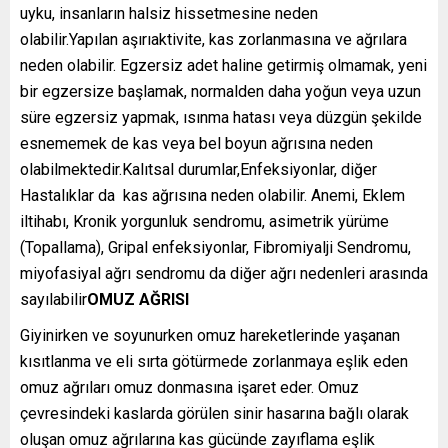
uyku, insanların halsiz hissetmesine neden
olabilir.Yapılan aşırıaktivite, kas zorlanmasına ve ağrılara
neden olabilir. Egzersiz adet haline getirmiş olmamak, yeni
bir egzersize başlamak, normalden daha yoğun veya uzun
süre egzersiz yapmak, ısınma hatası veya düzgün şekilde
esnememek de kas veya bel boyun ağrısına neden
olabilmektedir.Kalıtsal durumlar,Enfeksiyonlar, diğer
Hastalıklar da kas ağrısına neden olabilir. Anemi, Eklem
iltihabı, Kronik yorgunluk sendromu, asimetrik yürüme
(Topallama), Gripal enfeksiyonlar, Fibromiyalji Sendromu,
miyofasiyal ağrı sendromu da diğer ağrı nedenleri arasında
sayılabilir
OMUZ AĞRISI
Giyinirken ve soyunurken omuz hareketlerinde yaşanan
kısıtlanma ve eli sırta götürmede zorlanmaya eşlik eden
omuz ağrıları omuz donmasına işaret eder. Omuz
çevresindeki kaslarda görülen sinir hasarına bağlı olarak
oluşan omuz ağrılarına kas gücünde zayıflama eşlik