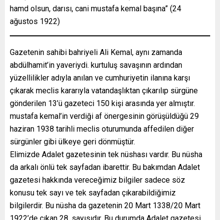
hamd olsun, darısı, cani mustafa kemal başına” (24
ağustos 1922)
Gazetenin sahibi bahriyeli Ali Kemal, aynı zamanda
abdülhamit’in yaveriydi. kurtuluş savaşının ardından
yüzellilikler adıyla anılan ve cumhuriyetin ilanına karşı
çıkarak meclis kararıyla vatandaşlıktan çıkarılıp sürgüne
gönderilen 13’ü gazeteci 150 kişi arasında yer almıştır.
mustafa kemal’in verdiği af önergesinin görüşüldüğü 29
haziran 1938 tarihli meclis oturumunda affedilen diğer
sürgünler gibi ülkeye geri dönmüştür.
Elimizde Adalet gazetesinin tek nüshası vardır. Bu nüsha
da arkalı önlü tek sayfadan ibarettir. Bu bakımdan Adalet
gazetesi hakkında vereceğimiz bilgiler sadece söz
konusu tek sayı ve tek sayfadan çıkarabildiğimiz
bilgilerdir. Bu nüsha da gazetenin 20 Mart 1338/20 Mart
1922’de çıkan 28. sayısıdır. Bu durumda Adalet gazetesi