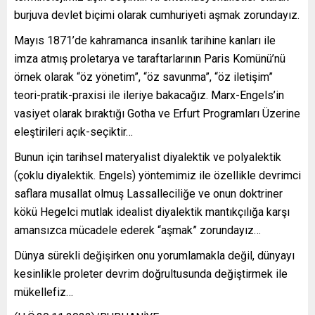
burjuva devlet biçimi olarak cumhuriyeti aşmak zorundayız.
Mayıs 1871’de kahramanca insanlık tarihine kanları ile
imza atmış proletarya ve taraftarlarının Paris Komünü’nü
örnek olarak “öz yönetim”, “öz savunma”, “öz iletişim”
teori-pratik-praxisi ile ileriye bakacağız. Marx-Engels’in
vasiyet olarak bıraktığı Gotha ve Erfurt Programları Üzerine
eleştirileri açık-seçiktir…
Bunun için tarihsel materyalist diyalektik ve polyalektik
(çoklu diyalektik. Engels) yöntemimiz ile özellikle devrimci
saflara musallat olmuş Lassalleciliğe ve onun doktriner
kökü Hegelci mutlak idealist diyalektik mantıkçılığa karşı
amansızca mücadele ederek “aşmak” zorundayız…
Dünya sürekli değişirken onu yorumlamakla değil, dünyayı
kesinlikle proleter devrim doğrultusunda değiştirmek ile
mükellefiz…