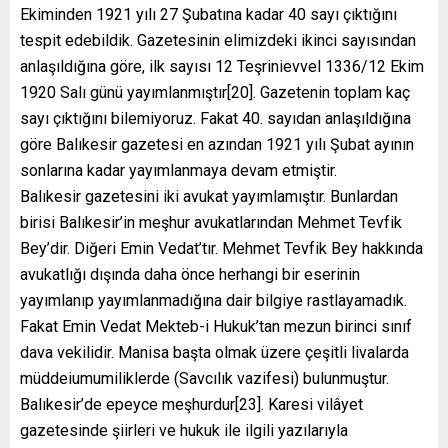
Ekiminden 1921 yılı 27 Şubatına kadar 40 sayı çıktığını
tespit edebildik. Gazetesinin elimizdeki ikinci sayısından
anlaşıldığına göre, ilk sayısı 12 Teşrinievvel 1336/12 Ekim
1920 Salı günü yayımlanmıştır[20]. Gazetenin toplam kaç
sayı çıktığını bilemiyoruz. Fakat 40. sayıdan anlaşıldığına
göre Balıkesir gazetesi en azından 1921 yılı Şubat ayının
sonlarına kadar yayımlanmaya devam etmiştir.
Balıkesir gazetesini iki avukat yayımlamıştır. Bunlardan
birisi Balıkesir’in meşhur avukatlarından Mehmet Tevfik
Bey’dir. Diğeri Emin Vedat’tır. Mehmet Tevfik Bey hakkında
avukatlığı dışında daha önce herhangi bir eserinin
yayımlanıp yayımlanmadığına dair bilgiye rastlayamadık.
Fakat Emin Vedat Mekteb-i Hukuk’tan mezun birinci sınıf
dava vekilidir. Manisa başta olmak üzere çeşitli livalarda
müddeiumumiliklerde (Savcılık vazifesi) bulunmuştur.
Balıkesir’de epeyce meşhurdur[23]. Karesi vilâyet
gazetesinde şiirleri ve hukuk ile ilgili yazılarıyla