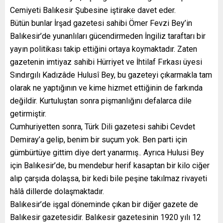
Cemiyeti Balıkesir Şubesine iştirake davet eder.
Bütün bunlar İrşad gazetesi sahibi Ömer Fevzi Bey’in
Balıkesir’de yunanlıları gücendirmeden İngiliz taraftarı bir
yayın politikası takip ettiğini ortaya koymaktadır. Zaten
gazetenin imtiyaz sahibi Hürriyet ve İhtilaf Fırkası üyesi
Sındırgılı Kadızâde Hulusî Bey, bu gazeteyi çıkarmakla tam
olarak ne yaptığının ve kime hizmet ettiğinin de farkında
değildir. Kurtuluştan sonra pişmanlığını defalarca dile
getirmiştir.
Cumhuriyetten sonra, Türk Dili gazetesi sahibi Cevdet
Demiray’a gelip, benim bir suçum yok. Ben parti için
gümbürtüye gittim diye dert yanarmış.. Ayrıca Hulusi Bey
için Balıkesir’de, bu mendebur herif kasaptan bir kilo ciğer
alıp çarşıda dolaşsa, bir kedi bile peşine takılmaz rivayeti
hâlâ dillerde dolaşmaktadır.
Balıkesir’de işgal döneminde çıkan bir diğer gazete de
Balıkesir gazetesidir. Balıkesir gazetesinin 1920 yılı 12