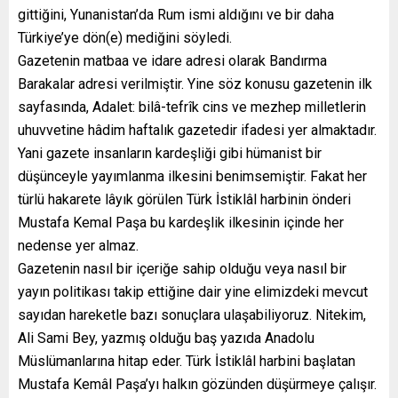
gittiğini, Yunanistan’da Rum ismi aldığını ve bir daha
Türkiye’ye dön(e) mediğini söyledi.
Gazetenin matbaa ve idare adresi olarak Bandırma
Barakalar adresi verilmiştir. Yine söz konusu gazetenin ilk
sayfasında, Adalet: bilâ-tefrîk cins ve mezhep milletlerin
uhuvvetine hâdim haftalık gazetedir ifadesi yer almaktadır.
Yani gazete insanların kardeşliği gibi hümanist bir
düşünceyle yayımlanma ilkesini benimsemiştir. Fakat her
türlü hakarete lâyık görülen Türk İstiklâl harbinin önderi
Mustafa Kemal Paşa bu kardeşlik ilkesinin içinde her
nedense yer almaz.
Gazetenin nasıl bir içeriğe sahip olduğu veya nasıl bir
yayın politikası takip ettiğine dair yine elimizdeki mevcut
sayıdan hareketle bazı sonuçlara ulaşabiliyoruz. Nitekim,
Ali Sami Bey, yazmış olduğu baş yazıda Anadolu
Müslümanlarına hitap eder. Türk İstiklâl harbini başlatan
Mustafa Kemâl Paşa’yı halkın gözünden düşürmeye çalışır.