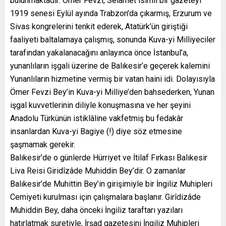
bulunmaktadır: Ömer Fevzi, Selâmet isimli bir gazeteyi
1919 senesi Eylül ayında Trabzon’da çıkarmış, Erzurum ve
Sivas kongrelerini tenkit ederek, Atatürk’ün giriştiği
faaliyeti baltalamaya çalışmış, sonunda Kuva-yi Milliyeciler
tarafından yakalanacağını anlayınca önce İstanbul’a,
yunanlıların işgali üzerine de Balıkesir’e geçerek kalemini
Yunanlıların hizmetine vermiş bir vatan haini idi. Dolayısıyla
Ömer Fevzi Bey’in Kuva-yi Milliye’den bahsederken, Yunan
işgal kuvvetlerinin diliyle konuşmasına ve her şeyini
Anadolu Türkünün istiklâline vakfetmiş bu fedakâr
insanlardan Kuva-yi Bagiye (!) diye söz etmesine
şaşmamak gerekir.
Balıkesir’de o günlerde Hürriyet ve İtilaf Fırkası Balıkesir
Liva Reisi Giridîzâde Muhiddin Bey’dir. O zamanlar
Balıkesir’de Muhittin Bey’in girişimiyle bir İngiliz Muhipleri
Cemiyeti kurulması için çalışmalara başlanır. Girîdizâde
Muhiddin Bey, daha önceki İngiliz taraftarı yazıları
hatırlatmak suretiyle, İrşad gazetesini İngiliz Muhipleri