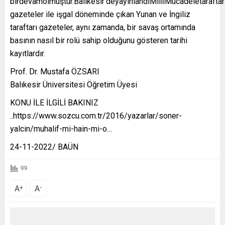
birdevamolmuştur.Balıkesir’deyayınlandıMillîMücadeletaraftar
gazeteler ile işgal döneminde çıkan Yunan ve İngiliz
taraftarı gazeteler, aynı zamanda, bir savaş ortamında
basının nasıl bir rolü sahip olduğunu gösteren tarihi
kayıtlardır.
Prof. Dr. Mustafa ÖZSARI
Balıkesir Üniversitesi Öğretim Üyesi
KONU İLE İLGİLİ BAKINIZ
..https://www.sozcu.com.tr/2016/yazarlar/soner-
yalcin/muhalif-mi-hain-mi-o…
24-11-2022/ BAÜN
99
A
A
+
-