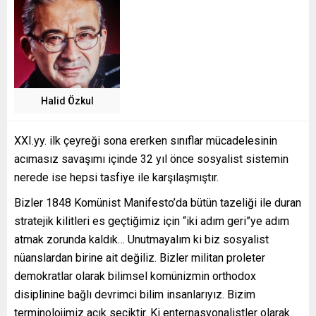
Halid Özkul
XXI.yy. ilk çeyreği sona ererken sınıflar mücadelesinin
acımasız savaşımı içinde 32 yıl önce sosyalist sistemin
nerede ise hepsi tasfiye ile karşılaşmıştır.
Bizler 1848 Komünist Manifesto’da bütün tazeliği ile duran
stratejik kilitleri es geçtiğimiz için “iki adım geri”ye adım
atmak zorunda kaldık… Unutmayalım ki biz sosyalist
nüanslardan birine ait değiliz. Bizler militan proleter
demokratlar olarak bilimsel komünizmin orthodox
disiplinine bağlı devrimci bilim insanlarıyız. Bizim
terminolojimiz açık seçiktir. Ki enternasyonalistler olarak