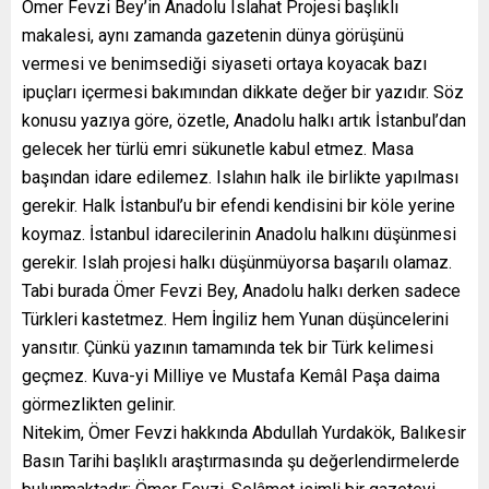
Ömer Fevzi Bey’in Anadolu Islahat Projesi başlıklı
makalesi, aynı zamanda gazetenin dünya görüşünü
vermesi ve benimsediği siyaseti ortaya koyacak bazı
ipuçları içermesi bakımından dikkate değer bir yazıdır. Söz
konusu yazıya göre, özetle, Anadolu halkı artık İstanbul’dan
gelecek her türlü emri sükunetle kabul etmez. Masa
başından idare edilemez. Islahın halk ile birlikte yapılması
gerekir. Halk İstanbul’u bir efendi kendisini bir köle yerine
koymaz. İstanbul idarecilerinin Anadolu halkını düşünmesi
gerekir. Islah projesi halkı düşünmüyorsa başarılı olamaz.
Tabi burada Ömer Fevzi Bey, Anadolu halkı derken sadece
Türkleri kastetmez. Hem İngiliz hem Yunan düşüncelerini
yansıtır. Çünkü yazının tamamında tek bir Türk kelimesi
geçmez. Kuva-yi Milliye ve Mustafa Kemâl Paşa daima
görmezlikten gelinir.
Nitekim, Ömer Fevzi hakkında Abdullah Yurdakök, Balıkesir
Basın Tarihi başlıklı araştırmasında şu değerlendirmelerde