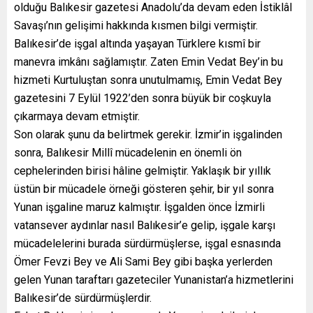
olduğu Balıkesir gazetesi Anadolu’da devam eden İstiklâl
Savaşı’nın gelişimi hakkında kısmen bilgi vermiştir.
Balıkesir’de işgal altında yaşayan Türklere kısmî bir
manevra imkânı sağlamıştır. Zaten Emin Vedat Bey’in bu
hizmeti Kurtuluştan sonra unutulmamış, Emin Vedat Bey
gazetesini 7 Eylül 1922’den sonra büyük bir coşkuyla
çıkarmaya devam etmiştir.
Son olarak şunu da belirtmek gerekir. İzmir’in işgalinden
sonra, Balıkesir Millî mücadelenin en önemli ön
cephelerinden birisi hâline gelmiştir. Yaklaşık bir yıllık
üstün bir mücadele örneği gösteren şehir, bir yıl sonra
Yunan işgaline maruz kalmıştır. İşgalden önce İzmirli
vatansever aydınlar nasıl Balıkesir’e gelip, işgale karşı
mücadelelerini burada sürdürmüşlerse, işgal esnasında
Ömer Fevzi Bey ve Ali Sami Bey gibi başka yerlerden
gelen Yunan taraftarı gazeteciler Yunanistan’a hizmetlerini
Balıkesir’de sürdürmüşlerdir.