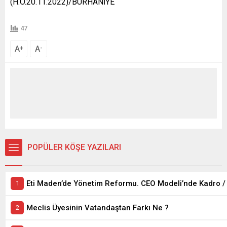
(H.Ö.20.11.2022)/BURHANİYE
47
A
A
+
-
POPÜLER KÖŞE YAZILARI
Meclis Üyesinin Vatandaştan Farkı Ne ?