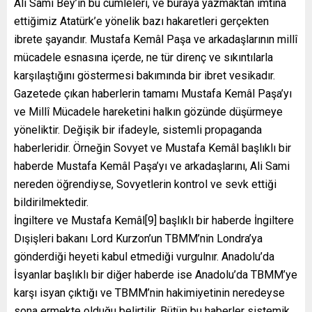
Ali Sami Bey’in bu cümleleri, ve buraya yazmaktan imtina
ettiğimiz Atatürk’e yönelik bazı hakaretleri gerçekten
ibrete şayandır. Mustafa Kemâl Paşa ve arkadaşlarının millî
mücadele esnasına içerde, ne tür direnç ve sıkıntılarla
karşılaştığını göstermesi bakımında bir ibret vesikadır.
Gazetede çıkan haberlerin tamamı Mustafa Kemâl Paşa’yı
ve Millî Mücadele hareketini halkın gözünde düşürmeye
yöneliktir. Değişik bir ifadeyle, sistemli propaganda
haberleridir. Örneğin Sovyet ve Mustafa Kemâl başlıklı bir
haberde Mustafa Kemâl Paşa’yı ve arkadaşlarını, Ali Sami
nereden öğrendiyse, Sovyetlerin kontrol ve sevk ettiği
bildirilmektedir.
İngiltere ve Mustafa Kemâl[9] başlıklı bir haberde İngiltere
Dışişleri bakanı Lord Kurzon’un TBMM’nin Londra’ya
gönderdiği heyeti kabul etmediği vurgulnır. Anadolu’da
İsyanlar başlıklı bir diğer haberde ise Anadolu’da TBMM’ye
karşı isyan çıktığı ve TBMM’nin hakimiyetinin neredeyse
sona ermekte olduğu belirtilir. Bütün bu haberler sistemik