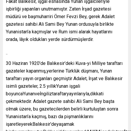
Fakat Balıkesir, işgal esnasında Yunan işgalcileriyle
işbirliği yapanları unutmamıştır. Zaten İrşad gazetesi
müdürü ve başmuharriri Ömer Fevzi Bey, gerek Adalet
gazetesi sahibi Ali Sami Bey Yunan ordusuyla birlikte
Yunanistan’a kaçmışlar ve Rum ismi alarak hayatlarını
orada, lâyık oldukları yerde sürdürmüşlerdir.
..
30 Haziran 1920’de Balıkesir’deki Kuva-yi Milliye taraftarı
gazateler kapanmış,yerlerine Türklük düşmanı, Yunan
taraftarı yayın organları geçmiştir Adalet, İrşat ve Balıkesir
isimli gazeteler, 2.5 yıllıkYunan işgali
boyuncaYunanveİngiliztaraftaryayınlarıyla,dikkati
çekmektedir. Adalet gazete sahibi Ali Sami Bey başta
olmak üzere, bu gazetecilerden belirli kurtuluştan sonra
Yunanistan’a kaçmış, bazı da pişmanlıklarını
işaretleyerekBalıkesir’deyaşamak