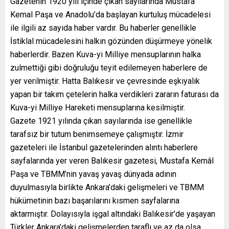
Gazetenin 1920 yılı içinde çıkan sayılarında Mustafa
Kemal Paşa ve Anadolu’da başlayan kurtuluş mücadelesi
ile ilgili az sayıda haber vardır. Bu haberler genellikle
İstiklal mücadelesini halkın gözünden düşürmeye yönelik
haberlerdir. Bazen Kuva-yi Milliye mensuplarının halka
zulmettiği gibi doğruluğu teyit edilemeyen haberlere de
yer verilmiştir. Hatta Balıkesir ve çevresinde eşkıyalık
yapan bir takım çetelerin halka verdikleri zararın faturası da
Kuva-yi Milliye Hareketi mensuplarına kesilmiştir.
Gazete 1921 yılında çıkan sayılarında ise genellikle
tarafsız bir tutum benimsemeye çalışmıştır. İzmir
gazeteleri ile İstanbul gazetelerinden alıntı haberlere
sayfalarında yer veren Balıkesir gazetesi, Mustafa Kemâl
Paşa ve TBMM’nin yavaş yavaş dünyada adının
duyulmasıyla birlikte Ankara’daki gelişmeleri ve TBMM
hükümetinin bazı başarılarını kısmen sayfalarına
aktarmıştır. Dolayısıyla işgal altındaki Balıkesir’de yaşayan
Türkler Ankara’daki gelişmelerden taraflı ve az da olsa