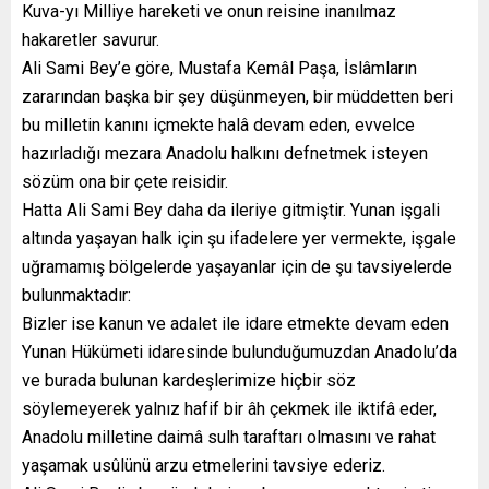
Kuva-yı Milliye hareketi ve onun reisine inanılmaz
hakaretler savurur.
Ali Sami Bey’e göre, Mustafa Kemâl Paşa, İslâmların
zararından başka bir şey düşünmeyen, bir müddetten beri
bu milletin kanını içmekte halâ devam eden, evvelce
hazırladığı mezara Anadolu halkını defnetmek isteyen
sözüm ona bir çete reisidir.
Hatta Ali Sami Bey daha da ileriye gitmiştir. Yunan işgali
altında yaşayan halk için şu ifadelere yer vermekte, işgale
uğramamış bölgelerde yaşayanlar için de şu tavsiyelerde
bulunmaktadır:
Bizler ise kanun ve adalet ile idare etmekte devam eden
Yunan Hükümeti idaresinde bulunduğumuzdan Anadolu’da
ve burada bulunan kardeşlerimize hiçbir söz
söylemeyerek yalnız hafif bir âh çekmek ile iktifâ eder,
Anadolu milletine daimâ sulh taraftarı olmasını ve rahat
yaşamak usûlünü arzu etmelerini tavsiye ederiz.