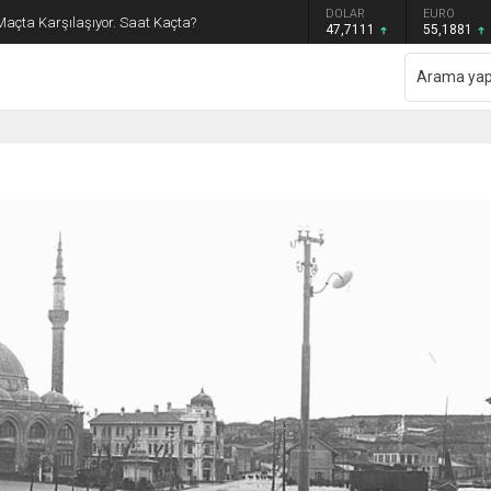
GRAM ALTIN
DOLAR
EURO
Maçta Karşılaşıyor. Saat Kaçta?
6.660,55
47,7111
55,1881