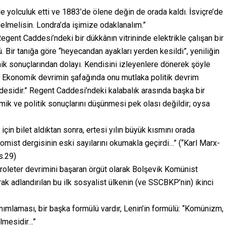
 yolculuk etti ve 1883’de ölene değin de orada kaldı. İsviçre’de
elmelisin. Londra’da işimize odaklanalım.”
gent Caddesi’ndeki bir dükkânın vitrininde elektrikle çalışan bir
 Bir tanığa göre “heyecandan ayakları yerden kesildi”, yeniliğin
k sonuçlarından dolayı. Kendisini izleyenlere dönerek şöyle
z. Ekonomik devrimin şafağında onu mutlaka politik devrim
ifadesidir.” Regent Caddesi’ndeki kalabalık arasında başka bir
mik ve politik sonuçlarını düşünmesi pek olası değildir; oysa
n bilet aldıktan sonra, ertesi yılın büyük kısmını orada
mist dergisinin eski sayılarını okumakla geçirdi…” (“Karl Marx-
s.29)
proleter devrimini başaran örgüt olarak Bolşevik Komünist
rak adlandırılan bu ilk sosyalist ülkenin (ve SSCBKP’nin) ikinci
ımlaması, bir başka formülü vardır, Lenin’in formülü: “Komünizm,
rilmesidir…”