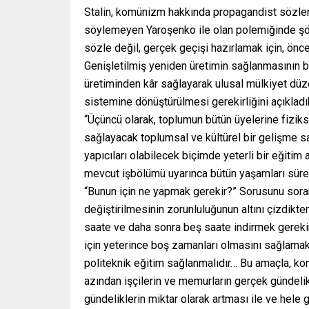
Stalin, komünizm hakkında propagandist sözler s
söylemeyen Yaroşenko ile olan polemiğinde şöy
sözle değil, gerçek geçişi hazırlamak için, ön
Genişletilmiş yeniden üretimin sağlanmasının 
üretiminden kâr sağlayarak ulusal mülkiyet düz
sistemine dönüştürülmesi gerekirliğini açıkladık
“Üçüncü olarak, toplumun bütün üyelerine fiziks
sağlayacak toplumsal ve kültürel bir gelişme sa
yapıcıları olabilecek biçimde yeterli bir eğitim 
mevcut işbölümü uyarınca bütün yaşamları süre
“Bunun için ne yapmak gerekir?” Sorusunu sora
değiştirilmesinin zorunluluğunun altını çizdikt
saate ve daha sonra beş saate indirmek gerekir
için yeterince boş zamanları olmasını sağlamak
politeknik eğitim sağlanmalıdır… Bu amaçla, konu
azından işçilerin ve memurların gerçek gündelikl
gündeliklerin miktar olarak artması ile ve hele