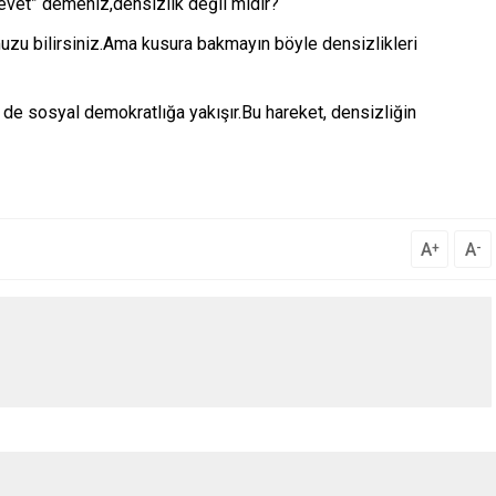
vet” demeniz,densizlik değil midir?
uzu bilirsiniz.Ama kusura bakmayın böyle densizlikleri
e de sosyal demokratlığa yakışır.Bu hareket, densizliğin
A
A
+
-