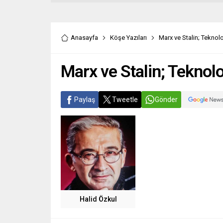
Anasayfa
Köşe Yazıları
Marx ve Stalin; Tekno
Marx ve Stalin; Tekno
Paylaş
Tweetle
Gönder
Halid Özkul