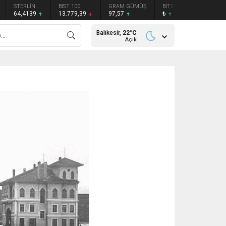
STERLİN
BIST 100
GRAM GÜMÜŞ
BITCOIN
ETHEREU
64,4139
13.779,39
97,57
₺
₺
Balıkesir,
22
°C
Açık