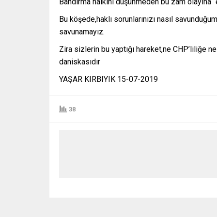
Bandırma halkını düşünmeden bu zam olayına “e
Bu köşede,haklı sorunlarınızı nasıl savunduğum
savunamayız.
Zira sizlerin bu yaptığı hareket,ne CHP’liliğe n
daniskasıdır
YAŞAR KIRBIYIK 15-07-2019
38