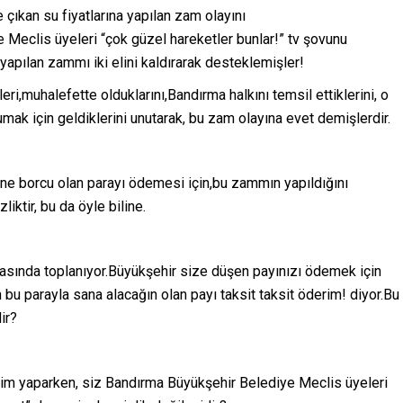
ıkan su fiyatlarına yapılan zam olayını
eclis üyeleri “çok güzel hareketler bunlar!” tv şovunu
yapılan zammı iki elini kaldırarak desteklemişler!
i,muhalefette olduklarını,Bandırma halkını temsil ettiklerini, o
ak için geldiklerini unutarak, bu zam olayına evet demişlerdir.
ne borcu olan parayı ödemesi için,bu zammın yapıldığını
iktir, bu da öyle biline.
asında toplanıyor.Büyükşehir size düşen payınızı ödemek için
 bu parayla sana alacağın olan payı taksit taksit öderim! diyor.Bu
ir?
rim yaparken, siz Bandırma Büyükşehir Belediye Meclis üyeleri