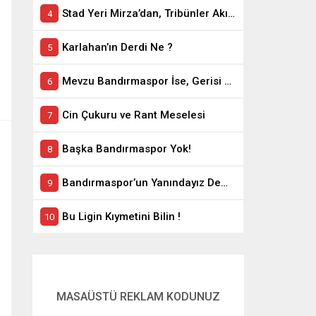
Stad Yeri Mirza’dan, Tribünler Akın’dan: Geriye Bakanlık Kaldı.
Karlahan’ın Derdi Ne ?
Mevzu Bandırmaspor İse, Gerisi Teferruattır
Cin Çukuru ve Rant Meselesi
Başka Bandırmaspor Yok!
Bandırmaspor’un Yanındayız Demekle Olmuyor!
Bu Ligin Kıymetini Bilin !
MASAÜSTÜ REKLAM KODUNUZ