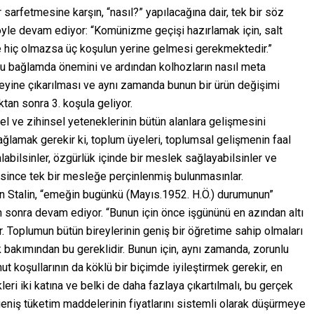
arfetmesine karşın, “nasıl?” yapılacağına dair, tek bir söz
le devam ediyor: “Komünizme geçişi hazırlamak için, salt
ce hiç olmazsa üç koşulun yerine gelmesi gerekmektedir.”
bu bağlamda önemini ve ardından kolhozların nasıl meta
eyine çıkarılması ve aynı zamanda bunun bir ürün değişimi
tan sonra 3. koşula geliyor.
el ve zihinsel yeteneklerinin bütün alanlara gelişmesini
ğlamak gerekir ki, toplum üyeleri, toplumsal gelişmenin faal
alabilsinler, özgürlük içinde bir meslek sağlayabilsinler ve
since tek bir mesleğe perçinlenmiş bulunmasınlar.
n Stalin, “emeğin bugünkü (Mayıs.1952. H.Ö.) durumunun”
en sonra devam ediyor. “Bunun için önce işgününü en azından altı
. Toplumun bütün bireylerinin geniş bir öğretime sahip olmaları
 bakımından bu gereklidir. Bunun için, aynı zamanda, zorunlu
t koşullarının da köklü bir biçimde iyileştirmek gerekir, en
eri iki katına ve belki de daha fazlaya çıkartılmalı, bu gerçek
 geniş tüketim maddelerinin fiyatlarını sistemli olarak düşürmeye