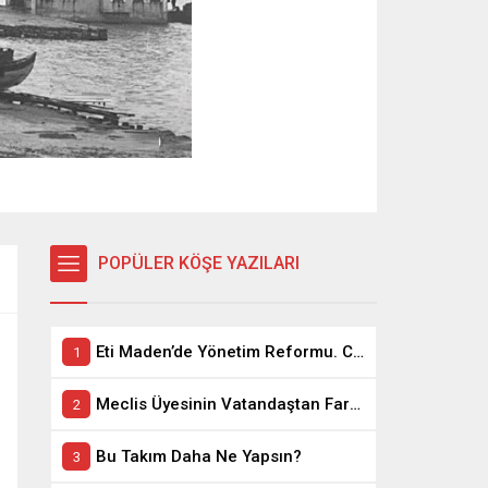
POPÜLER KÖŞE YAZILARI
Eti Maden’de Yönetim Reformu. CEO Modeli’nde Kadro / Taşeron İşçilik Ayrımı Kalkıyor
Meclis Üyesinin Vatandaştan Farkı Ne ?
Bu Takım Daha Ne Yapsın?