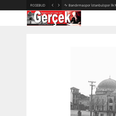
ROSEBUD
Bandırmaspor İstanbulspor İlk 