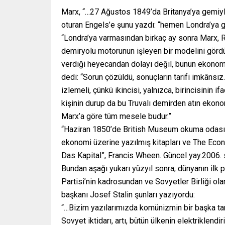
Marx, “…27 Ağustos 1849’da Britanya’ya gemiyle
oturan Engels’e şunu yazdı: “hemen Londra’ya g
“Londra’ya varmasından birkaç ay sonra Marx, Re
demiryolu motorunun işleyen bir modelini gördü.
verdiği heyecandan dolayı değil, bunun ekonomi
dedi: “Sorun çözüldü, sonuçların tarifi imkânsı
izlemeli, çünkü ikincisi, yalnızca, birincisinin 
kişinin durup da bu Truvalı demirden atın ekono
Marx’a göre tüm mesele budur.”
“Haziran 1850’de British Museum okuma odası içi
ekonomi üzerine yazılmış kitapları ve The Econo
Das Kapital”, Francis Wheen. Güncel yay.2006. 
Bundan aşağı yukarı yüzyıl sonra; dünyanın ilk 
Partisi’nin kadrosundan ve Sovyetler Birliği ola
başkanı Josef Stalin şunları yazıyordu:
“…Bizim yazılarımızda komünizmin bir başka tan
Sovyet iktidarı, artı, bütün ülkenin elektriklendi