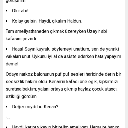
görüşelim.
Olur abi!
Kolay gelsin. Haydi, çıkalım Haldun.
Tam ameliyathaneden çıkmak üzereyken Üzeyir abi
kafasını çevirdi.
Haaa! Sayın kuyruk, söylemeyi unuttum, sen de yarınki
vakaları unut. Uykunu iyi al da asiste ederken hata yapayım
deme!
Odaya narkoz balonunun puf puf sesleri haricinde derin bir
sessizlik hakim oldu. Kenan’ın kafası öne eğik, kıpkırmızı
suratına baktım; yalanı ortaya çıkmış haylaz çocuk utancı,
ezikliği gördüm.
Değer miydi be Kenan?
-…
Haydi, karını yıkayıp bitirelim ameliyatı. Hemşire hanım,