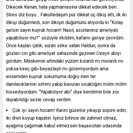
Dikecek Kenan, hata yapmamasına dikkat edecek ben…
Stres diz boyu… Fakültedaşım pür dikkat üç dikiş attı, ilk iki
dikişi düğümledi, son dikişin düğümünü atıyordu ki “Kolay
gelsin sayın kuyruk hocam! Nasıl, asistanınız ameliyatı
yapabiliyor mu?” sözüyle irkildim, kafamı geriye çevirdim.
Önce kaşları çatık, suratı sirke satan Haldun, sonra da
gözleri cin gibi ameliyat sahasında gezinen Üzeyir abiyi
gördüm. Maskemin altındaki yüzüm kızardı mı morardı mı
yoksa kireç gibi beyazlaştı mı göremiyordum ama
ensemden kuyruk sokumuma doğru inen ter
damlacıklarının sırtımı yakıp kavuran sıcaklığını milim milim
hissediyordum. “Yapabiliyor abi” diye kendimin bile zor
duyabildiği sesle cevap verdim.
Çok iyi sayın hocam! Karını güzelce yıkayıp aspire edin,
iki dren koyup kapatın. İşiniz bitince de zahmet olmaz,
ayağıma çağırmak kabul etmezsen başasistan odasında