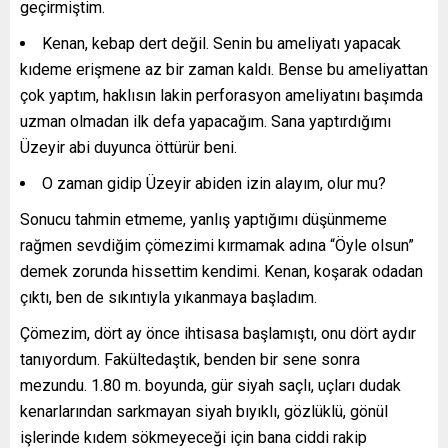
geçirmiştim.
Kenan, kebap dert değil. Senin bu ameliyatı yapacak
kıdeme erişmene az bir zaman kaldı. Bense bu ameliyattan
çok yaptım, haklısın lakin perforasyon ameliyatını başımda
uzman olmadan ilk defa yapacağım. Sana yaptırdığımı
Üzeyir abi duyunca öttürür beni.
O zaman gidip Üzeyir abiden izin alayım, olur mu?
Sonucu tahmin etmeme, yanlış yaptığımı düşünmeme
rağmen sevdiğim çömezimi kırmamak adına “Öyle olsun”
demek zorunda hissettim kendimi. Kenan, koşarak odadan
çıktı, ben de sıkıntıyla yıkanmaya başladım.
Çömezim, dört ay önce ihtisasa başlamıştı, onu dört aydır
tanıyordum. Fakültedaştık, benden bir sene sonra
mezundu. 1.80 m. boyunda, gür siyah saçlı, uçları dudak
kenarlarından sarkmayan siyah bıyıklı, gözlüklü, gönül
işlerinde kıdem sökmeyeceği için bana ciddi rakip