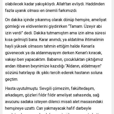
olabilecek kadar yakışıklıydı. Allah’tan evliydi. Haddinden
fazla uyanık olması en önemli farkımızdı.
On dakika içinde yıkanmış olarak dönüp hemşire, ameliyat
gömleği ve eldivenlerini giydirirken “Tamam. Üzeyir abi
izin verdi” dedi. Dakika tutmamıştım ama izin alma süresi
kısa gelmişti bana. Karar anımdı; ya aldatılma ihtimalimin
hayli yüksek olmasını tahmin ettiğim halde Kenan’a
güvenecek ya da aldanmayayım derken Kenan’ı kıracak,
vakayı ben yapacaktım. Babamın, çocukluktan çıktığımız
andan itibaren beynimize kazıdığı “Aldanın, aldatmayın”
sözünü hatırlayıp ilk şıkkı tercih ederek hastanın soluna
geçtim.
Hasta uyutulmuştu. Sevgili çömezim, fakültedaşım,
arkadaşım, gözleri fıldır fıldır ameliyat sahasında, sağ
avucunu sadaka isteyen dilenci misali alet masasındaki
hemşireye uzattı. Can yakmayacak hafif darbeyle