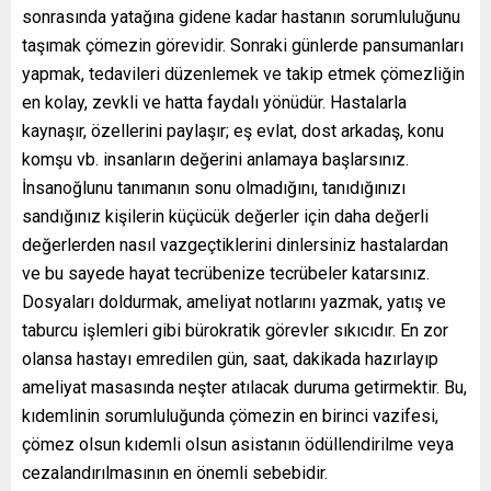
sonrasında yatağına gidene kadar hastanın sorumluluğunu
taşımak çömezin görevidir. Sonraki günlerde pansumanları
yapmak, tedavileri düzenlemek ve takip etmek çömezliğin
en kolay, zevkli ve hatta faydalı yönüdür. Hastalarla
kaynaşır, özellerini paylaşır; eş evlat, dost arkadaş, konu
komşu vb. insanların değerini anlamaya başlarsınız.
İnsanoğlunu tanımanın sonu olmadığını, tanıdığınızı
sandığınız kişilerin küçücük değerler için daha değerli
değerlerden nasıl vazgeçtiklerini dinlersiniz hastalardan
ve bu sayede hayat tecrübenize tecrübeler katarsınız.
Dosyaları doldurmak, ameliyat notlarını yazmak, yatış ve
taburcu işlemleri gibi bürokratik görevler sıkıcıdır. En zor
olansa hastayı emredilen gün, saat, dakikada hazırlayıp
ameliyat masasında neşter atılacak duruma getirmektir. Bu,
kıdemlinin sorumluluğunda çömezin en birinci vazifesi,
çömez olsun kıdemli olsun asistanın ödüllendirilme veya
cezalandırılmasının en önemli sebebidir.