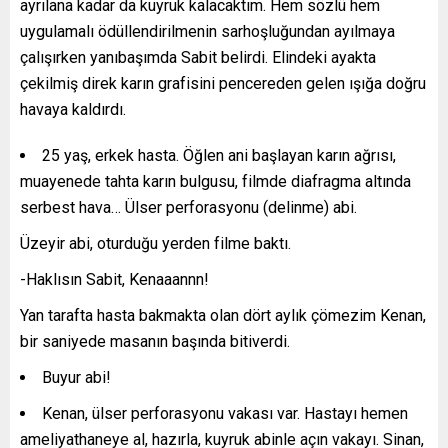
ayrılana kadar da kuyruk kalacaktım. Hem sözlü hem
uygulamalı ödüllendirilmenin sarhoşluğundan ayılmaya
çalışırken yanıbaşımda Sabit belirdi. Elindeki ayakta
çekilmiş direk karın grafisini pencereden gelen ışığa doğru
havaya kaldırdı.
25 yaş, erkek hasta. Öğlen ani başlayan karın ağrısı,
muayenede tahta karın bulgusu, filmde diafragma altında
serbest hava… Ülser perforasyonu (delinme) abi.
Üzeyir abi, oturduğu yerden filme baktı.
-Haklısın Sabit, Kenaaannn!
Yan tarafta hasta bakmakta olan dört aylık çömezim Kenan,
bir saniyede masanın başında bitiverdi.
Buyur abi!
Kenan, ülser perforasyonu vakası var. Hastayı hemen
ameliyathaneye al, hazırla, kuyruk abinle açın vakayı. Sinan,