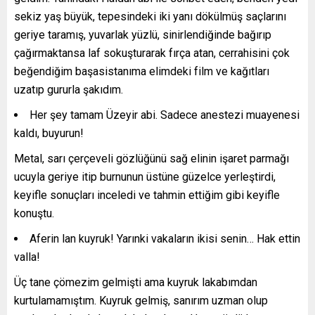
sekiz yaş büyük, tepesindeki iki yanı dökülmüş saçlarını
geriye taramış, yuvarlak yüzlü, sinirlendiğinde bağırıp
çağırmaktansa laf sokuşturarak fırça atan, cerrahisini çok
beğendiğim başasistanıma elimdeki film ve kağıtları
uzatıp gururla şakıdım.
Her şey tamam Üzeyir abi. Sadece anestezi muayenesi
kaldı, buyurun!
Metal, sarı çerçeveli gözlüğünü sağ elinin işaret parmağı
ucuyla geriye itip burnunun üstüne güzelce yerleştirdi,
keyifle sonuçları inceledi ve tahmin ettiğim gibi keyifle
konuştu.
Aferin lan kuyruk! Yarınki vakaların ikisi senin… Hak ettin
valla!
Üç tane çömezim gelmişti ama kuyruk lakabımdan
kurtulamamıştım. Kuyruk gelmiş, sanırım uzman olup