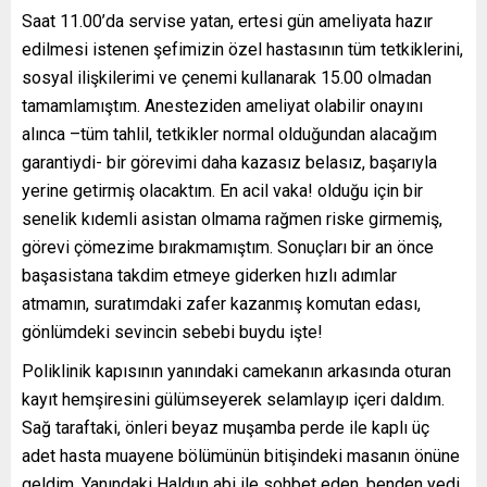
Saat 11.00’da servise yatan, ertesi gün ameliyata hazır
edilmesi istenen şefimizin özel hastasının tüm tetkiklerini,
sosyal ilişkilerimi ve çenemi kullanarak 15.00 olmadan
tamamlamıştım. Anesteziden ameliyat olabilir onayını
alınca –tüm tahlil, tetkikler normal olduğundan alacağım
garantiydi- bir görevimi daha kazasız belasız, başarıyla
yerine getirmiş olacaktım. En acil vaka! olduğu için bir
senelik kıdemli asistan olmama rağmen riske girmemiş,
görevi çömezime bırakmamıştım. Sonuçları bir an önce
başasistana takdim etmeye giderken hızlı adımlar
atmamın, suratımdaki zafer kazanmış komutan edası,
gönlümdeki sevincin sebebi buydu işte!
Poliklinik kapısının yanındaki camekanın arkasında oturan
kayıt hemşiresini gülümseyerek selamlayıp içeri daldım.
Sağ taraftaki, önleri beyaz muşamba perde ile kaplı üç
adet hasta muayene bölümünün bitişindeki masanın önüne
geldim. Yanındaki Haldun abi ile sohbet eden, benden yedi