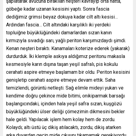
şaplatarak avucuna bırakılan neşteri kavrayıp orta hatta,
göbeğe kadar uzanan kesisini yaptı. Sonra fascia
dediğimiz grimsi beyaz dokuya kadar cilt altı kesisi…
Ardından fascia… Cilt altındaki karşılıklı iki yerdeki
topluiğne büyüklüğündeki damarlardan sızan kanın
kırmızıyla sıvadığı sarı, yağlı periton karşımızdaydı şimdi.
Kenan neşteri bıraktı. Kanamaları koterize ederek (yakarak)
durdurduk. İki klemple askıya aldığımız peritonu makasla
kesmesiyle karın dışına taşan yeşil safralı, pis kokulu
cerahati aspire etmeye başlamam bir oldu. Periton kesisini
genişletip cerahati aspire etmeye devam ettik. Saha
temizlendi, görüntü netleşti. Sağ elimle mideyi yukarı ve
kendime doğru çekince mide bitimi, onikiparmak barsağı
başlangıcındaki, içinden hala yeşil safra sızan, kuşgözü
büyüklüğündeki ülser deliği çömezimin dikmesini bekler
hale geldi. Yapılacak işlem hem kolay hem de zordu.
Kolaydı; altı üstü üç dikiş atılacaktı, zordu; dikiş atarken
arka duvardan geçip mide çıkışını tıkamamak gerekiyordu.