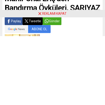
Bandırma Öyküleri. SARIYAZ
REKLAMI KAPAT
Paylaş
Tweetle
Gönder
ABONE OL
Mehmet Leventoğlu
“belli belirsiz bir korku şehrin tüm sokaklarını dolaşıyor,
pazaryerlerinde, altın günlerinde, garaj kahvelerinde,
vardiya çıkışlarında, servis otobüslerindeyse hep şehri