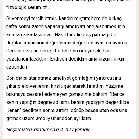
fizyolojik serum ltf…
Güvenmeyi tercih etmiş, kandırılmıştım; hem de birkaç
hafta sonra zaten yapacağı ameliyatı öne alabilmek için
asistan arkadaşımca… Nasıl bir elin beş parmağı bir
değilse insanların değerlerinin değeri de aynı olmuyordu.
Cerrahi disiplin gereği bedeli ben ödeyecek, ben
cezalandırılacaktım. Endişeli değildim ama kızgın, kırgın,
üzgündüm.
Son dikişi atar atmaz ameliyat gömleğimi yırtarcasına
çıkarıp eldivenlerimi hırsla şaklatarak fırlattım. Yüzüme
bakmaya cesaret edemeyen çömezime baktım. “Bence
senin yaptığın değmezdi ama benim yaptığım değerdi be
Kenan” dedikten sonra sırtımı dönüp başasistan odasına
gitmek üzere ameliyathaneden ayrıldım.
Neşter İzleri kitabımdaki 4. hikayemdir.