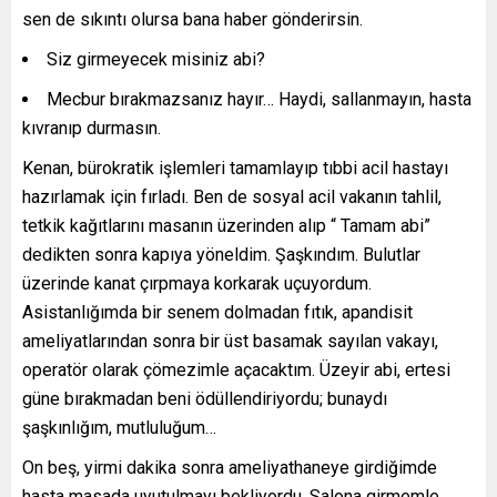
sen de sıkıntı olursa bana haber gönderirsin.
Siz girmeyecek misiniz abi?
Mecbur bırakmazsanız hayır… Haydi, sallanmayın, hasta
kıvranıp durmasın.
Kenan, bürokratik işlemleri tamamlayıp tıbbi acil hastayı
hazırlamak için fırladı. Ben de sosyal acil vakanın tahlil,
tetkik kağıtlarını masanın üzerinden alıp “ Tamam abi”
dedikten sonra kapıya yöneldim. Şaşkındım. Bulutlar
üzerinde kanat çırpmaya korkarak uçuyordum.
Asistanlığımda bir senem dolmadan fıtık, apandisit
ameliyatlarından sonra bir üst basamak sayılan vakayı,
operatör olarak çömezimle açacaktım. Üzeyir abi, ertesi
güne bırakmadan beni ödüllendiriyordu; bunaydı
şaşkınlığım, mutluluğum…
On beş, yirmi dakika sonra ameliyathaneye girdiğimde
hasta masada uyutulmayı bekliyordu. Salona girmemle