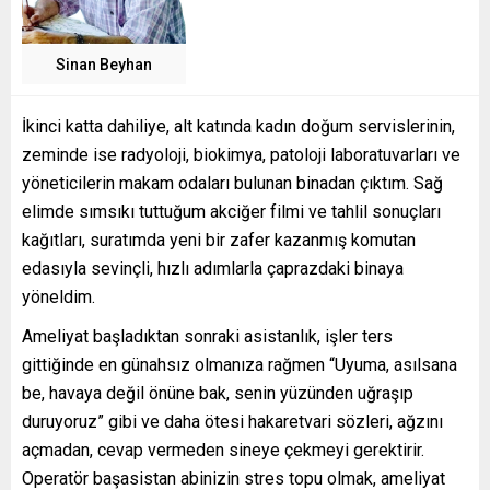
Sinan Beyhan
İkinci katta dahiliye, alt katında kadın doğum servislerinin,
zeminde ise radyoloji, biokimya, patoloji laboratuvarları ve
yöneticilerin makam odaları bulunan binadan çıktım. Sağ
elimde sımsıkı tuttuğum akciğer filmi ve tahlil sonuçları
kağıtları, suratımda yeni bir zafer kazanmış komutan
edasıyla sevinçli, hızlı adımlarla çaprazdaki binaya
yöneldim.
Ameliyat başladıktan sonraki asistanlık, işler ters
gittiğinde en günahsız olmanıza rağmen “Uyuma, asılsana
be, havaya değil önüne bak, senin yüzünden uğraşıp
duruyoruz” gibi ve daha ötesi hakaretvari sözleri, ağzını
açmadan, cevap vermeden sineye çekmeyi gerektirir.
Operatör başasistan abinizin stres topu olmak, ameliyat