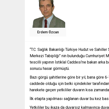
Erdem Özcan
“T.C. Sağlık Bakanlığı Türkiye Hudut ve Sahill
Merkezi Tabipliği” nin bulunduğu Cumhuriyet Mey
tescilli yapının İstiklal Caddesi’ne bakan arka 
sonucu hasar görmüştü.
Bazı görgü şahitlerine göre bir yıl, bana göre 6
caddede olduğu için belki içindekiler tarafınd
harekete geçen yetkililer duvarın kısa zamanda 
İlk etapta yapılması sağlanan duvar bu kez basi
Yetkililer bu ikaza da duyarsız kalmayınca duvar