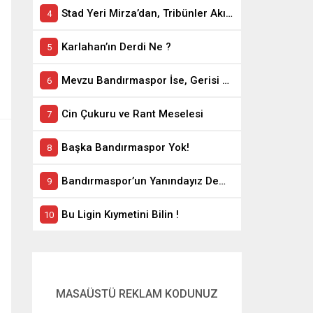
Stad Yeri Mirza’dan, Tribünler Akın’dan: Geriye Bakanlık Kaldı.
Karlahan’ın Derdi Ne ?
Mevzu Bandırmaspor İse, Gerisi Teferruattır
Cin Çukuru ve Rant Meselesi
Başka Bandırmaspor Yok!
Bandırmaspor’un Yanındayız Demekle Olmuyor!
Bu Ligin Kıymetini Bilin !
MASAÜSTÜ REKLAM KODUNUZ