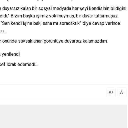
e duyarsız kalan bir sosyal medyada her şeyi kendisinin bildiğini
eldi.” Bizim başka işimiz yok muymuş, bir duvar tutturmuşuz
 “Sen kendi işine bak, sana mı soracaktık” diye cevap verince
sın…
r önünde savsaklanan görüntüye duyarsız kalamazdım.
 yenilendi.
esef idrak edemedi…
A
A
+
-