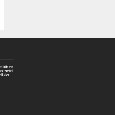
klidir ve
ma metni
llikler