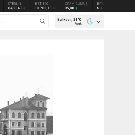
STERLİN
BIST 100
GRAM GÜMÜŞ
BITCOIN
ETHEREU
64,2043
13.703,13
95,08
₺
₺
Balıkesir,
21
°C
Açık