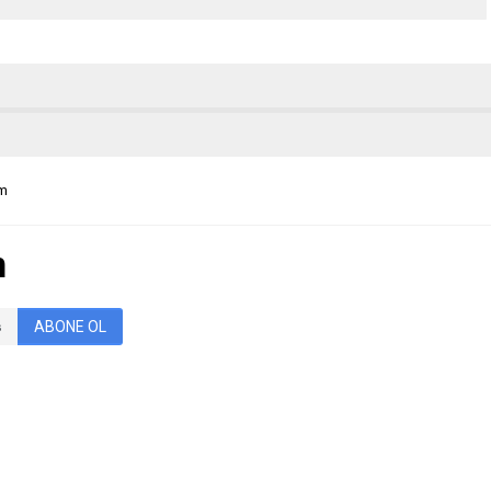
em
m
ABONE OL