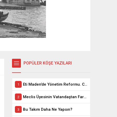
POPÜLER KÖŞE YAZILARI
Eti Maden’de Yönetim Reformu. CEO Modeli’nde Kadro / Taşeron İşçilik Ayrımı Kalkıyor
Meclis Üyesinin Vatandaştan Farkı Ne ?
Bu Takım Daha Ne Yapsın?