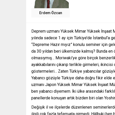
Erdem Özcan
Deprem uzmanı Yüksek Mimar Yüksek İnşaat Mü
yılında sadece 1 ay için Türkiye’de İstanbul’a 
“Depreme Hazır mıyız” konulu seminer için gel
da 30 yıldan beri ülkemizde kalmış? Bunda en ön
olmasıymış… Moriwaki’ye göre birçok benzerlikle
ayakkabılarını çıkarıp terlikle girmeleri, ikincis
göstermeleri… Zaten Türkiye yabancılar gözüyle
Yabancı gözüyle Türkiye daha doğru fikir elde 
uzmanı Japon Yüksek Mimar Yüksek İnşaat Mühen
ben yabancı diyemem. İki ülke arasındaki farklı
panellerde konuşan artık bizden biri olan Yoshi
Değişik il ve ilçelerde düzenlenen seminerlerde
ilgili çok fazla teferruata girmedi. Hâlbuki be