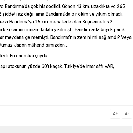
e Bandırma’da çok hissedildi. Gönen 43 km. uzaklıkta ve 265
.2 şiddeti az değil ama Bandırma’da bir ölüm ve yıkım olmadı.
erkezi Bandırma’ya 15 km. mesafede olan Kuşcenneti 5.2
ki camiin minare külahı yıkılmıştı. Bandırma’da büyük panik
asar meydana gelmemişti. Bandırma’nın zemini mi sağlamdı? Veya
u dostumuz Japon mühendisimizden…
edi. En önemlisi şuydu:
yapı stokunun yüzde 60’ı kaçak. Türkiye’de imar affı VAR,
A
A
+
-