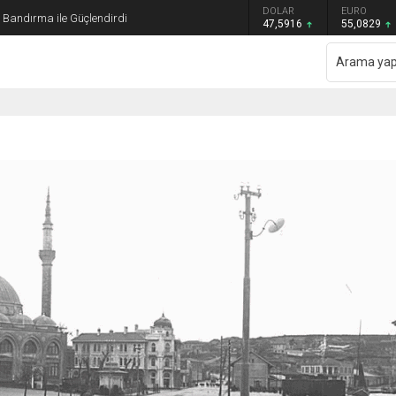
GRAM ALTIN
DOLAR
EURO
ı Bandırma ile Güçlendirdi
6.521,34
47,5916
55,0829