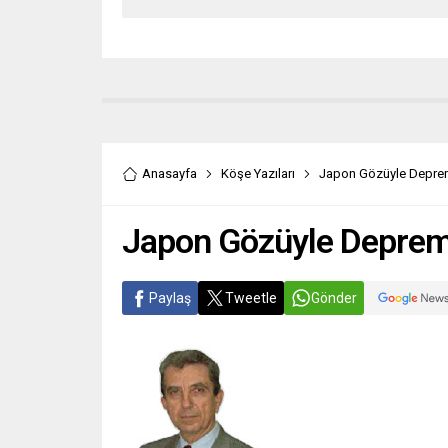
Anasayfa
Köşe Yazıları
Japon Gözüyle Depr
Japon Gözüyle Depre
Paylaş
Tweetle
Gönder