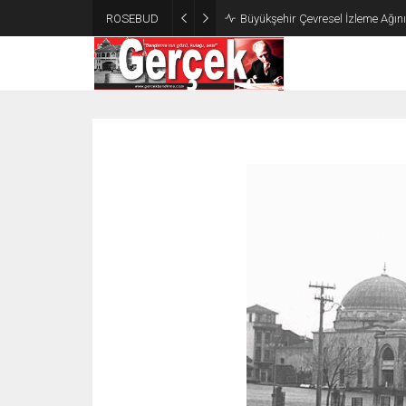
ROSEBUD
Büyükşehir Çevresel İzleme Ağın