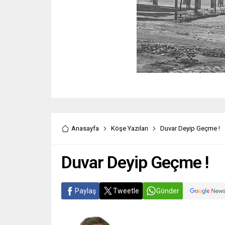
Anasayfa
Köşe Yazıları
Duvar Deyip Geçme !
Duvar Deyip Geçme !
Paylaş
Tweetle
Gönder