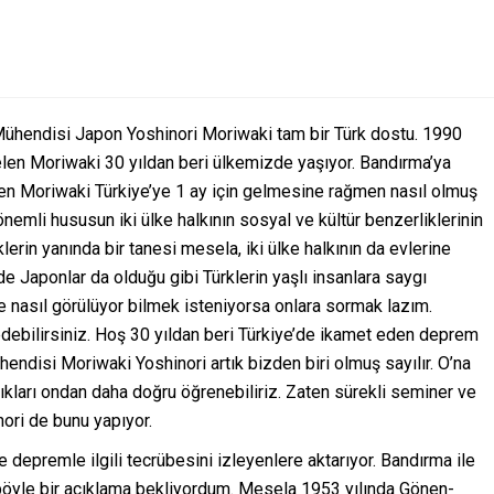
hendisi Japon Yoshinori Moriwaki tam bir Türk dostu. 1990
gelen Moriwaki 30 yıldan beri ülkemizde yaşıyor. Bandırma’ya
en Moriwaki Türkiye’ye 1 ay için gelmesine rağmen nasıl olmuş
emli hususun iki ülke halkının sosyal ve kültür benzerliklerinin
rin yanında bir tanesi mesela, iki ülke halkının da evlerine
i de Japonlar da olduğu gibi Türklerin yaşlı insanlara saygı
 nasıl görülüyor bilmek isteniyorsa onlara sormak lazım.
edebilirsiniz. Hoş 30 yıldan beri Türkiye’de ikamet eden deprem
disi Moriwaki Yoshinori artık bizden biri olmuş sayılır. O’na
lıkları ondan daha doğru öğrenebiliriz. Zaten sürekli seminer ve
nori de bunu yapıyor.
 depremle ilgili tecrübesini izleyenlere aktarıyor. Bandırma ile
n böyle bir açıklama bekliyordum. Mesela 1953 yılında Gönen-