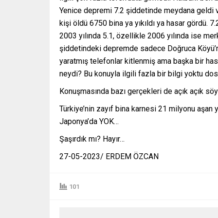
Yenice depremi 7.2 şiddetinde meydana geldi v
kişi öldü 6750 bina ya yıkıldı ya hasar gördü. 7
2003 yılında 5.1, özellikle 2006 yılında ise m
şiddetindeki depremde sadece Doğruca Köyü’nde
yaratmış telefonlar kitlenmiş ama başka bir h
neydi? Bu konuyla ilgili fazla bir bilgi yokt
Konuşmasında bazı gerçekleri de açık açık söyl
Türkiye’nin zayıf bina karnesi 21 milyonu aşan 
Japonya’da YOK…
Şaşırdık mı? Hayır…
27-05-2023/ ERDEM ÖZCAN
101