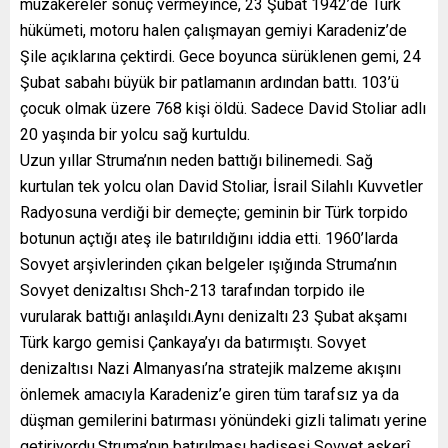
müzakereler sonuç vermeyince, 23 Şubat 1942’de Türk
hükümeti, motoru halen çalışmayan gemiyi Karadeniz’de
Şile açıklarına çektirdi. Gece boyunca sürüklenen gemi, 24
Şubat sabahı büyük bir patlamanın ardından battı. 103’ü
çocuk olmak üzere 768 kişi öldü. Sadece David Stoliar adlı
20 yaşında bir yolcu sağ kurtuldu.
Uzun yıllar Struma’nın neden battığı bilinemedi. Sağ
kurtulan tek yolcu olan David Stoliar, İsrail Silahlı Kuvvetler
Radyosuna verdiği bir demeçte; geminin bir Türk torpido
botunun açtığı ateş ile batırıldığını iddia etti. 1960’larda
Sovyet arşivlerinden çıkan belgeler ışığında Struma’nın
Sovyet denizaltısı Shch-213 tarafından torpido ile
vurularak battığı anlaşıldı.Aynı denizaltı 23 Şubat akşamı
Türk kargo gemisi Çankaya’yı da batırmıştı. Sovyet
denizaltısı Nazi Almanyası’na stratejik malzeme akışını
önlemek amacıyla Karadeniz’e giren tüm tarafsız ya da
düşman gemilerini batırması yönündeki gizli talimatı yerine
getiriyordu.Struma’nın batırılması hadisesi Sovyet askerî