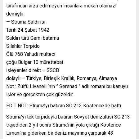
tarafından arzu edilmeyen insanlara mekan olamaz!
demiştir.
— Struma Saldırısı :
Tarih 24 Şubat 1942
Saldırı türü Gemi batırma
Silahlar Torpido
Ölü 768 Yahudi mülteci
çoğu Bulgar 10 mürettebat
İşleyenler direkt – SSCB
dolaylı – Türkiye, Birleşik Krallık, Romanya, Almanya
Not : Zülfü Livaneli ‘nin ” Serenad ” adlı romanı bu kanuyu
işler ve gerçekten çok güzeldir.
EDİT NOT: Struma’yı batıran SC 213 Köstence’de battı
Struma’yı tek torpidoyla batıran Sovyet denizaltısı SC 213
trajediden 2 yıl sonra Struma’nın yola çıktığı Köstence
Limanı’na giderken bir deniz mayınına çarparak 43