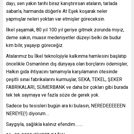
dayı, sen yakın tarihi biraz karıştırırsan ataların, tarlada
saban’a, harmanda döğen’e At Eşek koşarak neler
yapmışlar neleri yoktan var etmişler göreceksin.
İlkel yaşamak, 80 yıl 100 yıl geriye gitmek zorunda mıyız,
deme sakın, muasır medeniyetler düzeyi belki de budur
kim bilir, yaşayıp göreceğiz.
Atalarımız bu İlkel teknolojiyle kalkınma hamlesini başlatıp
öncelikle Osmanlının dış dünyaya olan borçlarını ödemişler,
Halkın gıda ihtiyacını tamamıyla karşılamanın ötesinde
çeşitli sınai fabrikalarını kurmuşlar, SEKA, TEKEL, ŞEKER
FABRİKALARI, SÜMERBANK ve daha bir çokları gibi burada
tek tek saymaya ve fazla söze de gerek yok.
Sadece bu tesisleri bugün ara ki bulasın, NEREDEEEEEEN
NEREYE(!) diyorum….
Saygıyla, sağlıkla kalınız efendim……..