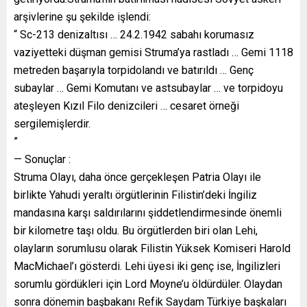
arşivlerine şu şekilde işlendi:
“ Sc-213 denizaltısı … 24.2.1942 sabahı korumasız
vaziyetteki düşman gemisi Struma’ya rastladı … Gemi 1118
metreden başarıyla torpidolandı ve batırıldı … Genç
subaylar … Gemi Komutanı ve astsubaylar … ve torpidoyu
ateşleyen Kızıl Filo denizcileri … cesaret örneği
sergilemişlerdir.
”
— Sonuçlar :
Struma Olayı, daha önce gerçekleşen Patria Olayı ile
birlikte Yahudi yeraltı örgütlerinin Filistin’deki İngiliz
mandasına karşı saldırılarını şiddetlendirmesinde önemli
bir kilometre taşı oldu. Bu örgütlerden biri olan Lehi,
olayların sorumlusu olarak Filistin Yüksek Komiseri Harold
MacMichael’ı gösterdi. Lehi üyesi iki genç ise, İngilizleri
sorumlu gördükleri için Lord Moyne’u öldürdüler. Olaydan
sonra dönemin başbakanı Refik Saydam Türkiye başkaları