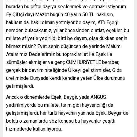
buradan bu çiftçi dayıya seslenmek ve sormak istiyorum
Ey Çiftçi dayı Mazot bugün 40 yarın 50 TL. haklısın,
haklısın da, haklı olman yetmiyor be dayım, AT’ı Eşeği
nereden bulacaksınız, yıllar öncesinden o atlat, eşekler, bu
millete afiyetle yedirildi bitti be dayım, olsa dükkan senin
bilmez misin? Evet senin düşüncen de yerinde Malum
Atalarımız Dedelerimiz bu toprakları at ile Eşek ile
sürmüşler ekmişler ve genç CUMHURİYETLE beraber,
gerçek bir devrim niteliğinde Ülkeyi geliştirmişler, Gıda
üretiminde Dünyada kendi kendine yeten Ülke durumuna
getirmişlerdi.
Ancak o dönemlerde Eşek, Beygir, yada ANGUS
yedirilmiyordu bu millete, tarım gibi hayvancılığı da
geliştirmişlerdi, her türlü hayvanın yanında Eşek, Beygir de
boldu o zamanlarda söz konusu bu hayvanlar çeşitli
hizmetlerde kullanılıyordu.