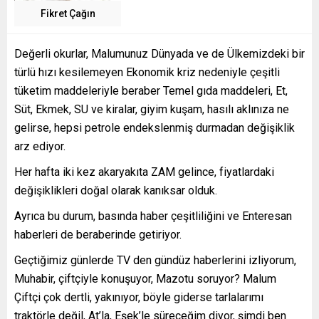
Fikret Çağın
Değerli okurlar, Malumunuz Dünyada ve de Ülkemizdeki bir
türlü hızı kesilemeyen Ekonomik kriz nedeniyle çeşitli
tüketim maddeleriyle beraber Temel gıda maddeleri, Et,
Süt, Ekmek, SU ve kiralar, giyim kuşam, hasılı aklınıza ne
gelirse, hepsi petrole endekslenmiş durmadan değişiklik
arz ediyor.
Her hafta iki kez akaryakıta ZAM gelince, fiyatlardaki
değişiklikleri doğal olarak kanıksar olduk.
Ayrıca bu durum, basında haber çeşitliliğini ve Enteresan
haberleri de beraberinde getiriyor.
Geçtiğimiz günlerde TV den gündüz haberlerini izliyorum,
Muhabir, çiftçiyle konuşuyor, Mazotu soruyor? Malum
Çiftçi çok dertli, yakınıyor, böyle giderse tarlalarımı
traktörle değil, At’la, Eşek’le süreceğim diyor, şimdi ben