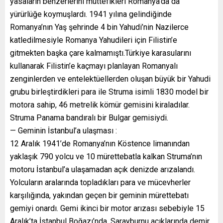
yasaların benzerlerini müttefikleri Romanya’da da
yürürlüğe koymuşlardı. 1941 yılına gelindiğinde
Romanya’nın Yaş şehrinde 4 bin Yahudi’nin Nazilerce
katledilmesiyle Romanya Yahudileri için Filistin’e
gitmekten başka çare kalmamıştı.Türkiye karasularını
kullanarak Filistin’e kaçmayı planlayan Romanyalı
zenginlerden ve entelektüellerden oluşan büyük bir Yahudi
grubu birleştirdikleri para ile Struma isimli 1830 model bir
motora sahip, 46 metrelik kömür gemisini kiraladılar.
Struma Panama bandıralı bir Bulgar gemisiydi.
— Geminin İstanbul’a ulaşması :
12 Aralık 1941’de Romanya’nın Köstence limanından
yaklaşık 790 yolcu ve 10 mürettebatla kalkan Struma’nın
motoru İstanbul’a ulaşamadan açık denizde arızalandı.
Yolcuların aralarında topladıkları para ve mücevherler
karşılığında, yakından geçen bir geminin mürettebatı
gemiyi onardı. Gemi ikinci bir motor arızası sebebiyle 15
Aralık’ta İstanbul Boğazı’nda, Sarayburnu açıklarında demir