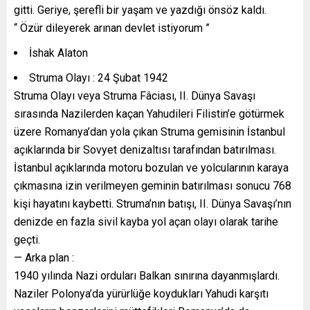
gitti. Geriye, şerefli bir yaşam ve yazdığı önsöz kaldı.
“ Özür dileyerek arınan devlet istiyorum ”
İshak Alaton
Struma Olayı : 24 Şubat 1942
Struma Olayı veya Struma Fâciası, II. Dünya Savaşı
sırasında Nazilerden kaçan Yahudileri Filistin’e götürmek
üzere Romanya’dan yola çıkan Struma gemisinin İstanbul
açıklarında bir Sovyet denizaltısı tarafından batırılması.
İstanbul açıklarında motoru bozulan ve yolcularının karaya
çıkmasına izin verilmeyen geminin batırılması sonucu 768
kişi hayatını kaybetti. Struma’nın batışı, II. Dünya Savaşı’nın
denizde en fazla sivil kayba yol açan olayı olarak tarihe
geçti.
— Arka plan :
1940 yılında Nazi orduları Balkan sınırına dayanmışlardı.
Naziler Polonya’da yürürlüğe koydukları Yahudi karşıtı