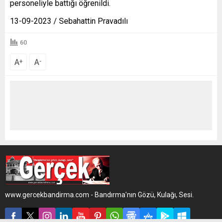
personeliyle battığı öğrenildi.
13-09-2023 / Sebahattin Pravadılı
60
A
A
+
-
www.gercekbandirma.com - Bandırma'nın Gözü, Kulağı, Sesi.