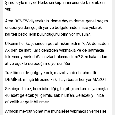
Şimdi öyle mi ya? Herkesin kapısının önünde bir arabası
var.
Ama
BENZİN
diyeceksin, deme dayım deme, genel seçim
öncesi yurdun çeşitli yer ve bölgelerinden nice yüksek
kaliteli petrollerin bulunduğunu bilmiyor musun?.
Ülkenin her köşesinden petrol fışkırmadı mı?, Ak denizden,
Ak denize inat, Kara denizden yakmakla ve de satmakla
tükenmeyecek doğalgazlar bulunmadı mı? Sen hala tarlamı
at ve eşekle süreceğim diyorsun Sür!.
Traktörünü de gölgeye çek, mazot vardı da rahmetli
DEMİREL mi içti litresine kırk TL yi bastır her yer MAZOT
Sık dişini biraz, hem bilindiği gibi çiftçinin karnını yarmışlar
40 adet gelecek yıl çıkmış, sabır lütfen, Gelecek yıl nice
güzellikler gelir bilinmez.
Amacın mevcut yönetime muhalefet yapmaksa yemezler