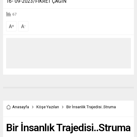
16- 09-2023/FİKRET ÇAĞIN
67
A
A
+
-
Anasayfa
Köşe Yazıları
Bir İnsanlık Trajedisi..Struma
Bir İnsanlık Trajedisi..Struma