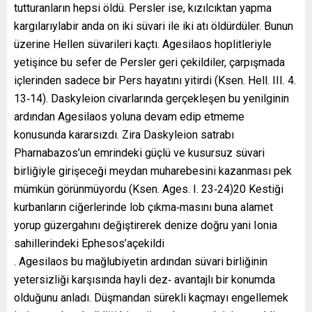
tutturanların hepsi öldü. Persler ise, kızılcıktan yapma
kargılarıylabir anda on iki süvari ile iki atı öldürdüler. Bunun
üzerine Hellen süvarileri kaçtı. Agesilaos hoplitleriyle
yetişince bu sefer de Persler geri çekildiler, çarpışmada
içlerinden sadece bir Pers hayatını yitirdi (Ksen. Hell. III. 4.
13‐14). Daskyleion civarlarında gerçekleşen bu yenilginin
ardından Agesilaos yoluna devam edip etmeme
konusunda kararsızdı. Zira Daskyleion satrabı
Pharnabazos’un emrindeki güçlü ve kusursuz süvari
birliğiyle girişeceği meydan muharebesini kazanması pek
mümkün görünmüyordu (Ksen. Ages. I. 23‐24)20 Kestiği
kurbanların ciğerlerinde lob çıkma‐masını buna alamet
yorup güzergahını değiştirerek denize doğru yani Ionia
sahillerindeki Ephesos’açekildi
. Agesilaos bu mağlubiyetin ardından süvari birliğinin
yetersizliği karşısında hayli dez‐ avantajlı bir konumda
olduğunu anladı. Düşmandan sürekli kaçmayı engellemek