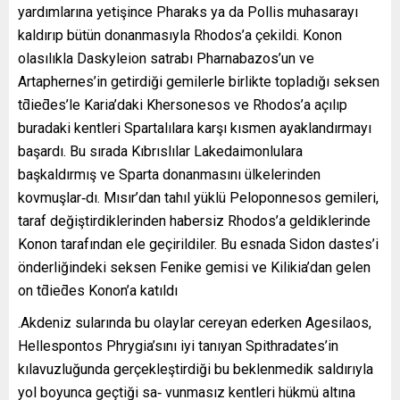
yardımlarına yetişince Pharaks ya da Pollis muhasarayı
kaldırıp bütün donanmasıyla Rhodos’a çekildi. Konon
olasılıkla Daskyleion satrabı Pharnabazos’un ve
Artaphernes’in getirdiği gemilerle birlikte topladığı seksen
tƌieƌes’le Karia’daki Khersonesos ve Rhodos’a açılıp
buradaki kentleri Spartalılara karşı kısmen ayaklandırmayı
başardı. Bu sırada Kıbrıslılar Lakedaimonlulara
başkaldırmış ve Sparta donanmasını ülkelerinden
kovmuşlar‐dı. Mısır’dan tahıl yüklü Peloponnesos gemileri,
taraf değiştirdiklerinden habersiz Rhodos’a geldiklerinde
Konon tarafından ele geçirildiler. Bu esnada Sidon dastes’i
önderliğindeki seksen Fenike gemisi ve Kilikia’dan gelen
on tƌieƌes Konon’a katıldı
.Akdeniz sularında bu olaylar cereyan ederken Agesilaos,
Hellespontos Phrygia’sını iyi tanıyan Spithradates’in
kılavuzluğunda gerçekleştirdiği bu beklenmedik saldırıyla
yol boyunca geçtiği sa‐ vunmasız kentleri hükmü altına