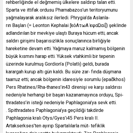
rehberliğinde el değmemiş ülkelere saldırıp talan etti.
Sparta ve ittifak ordusu Pharnabazos’un teritoryumunu
yağmalayarak aralıksız ilerledi. Phrygia’da Aslanla‐
rın Başları (= Leonton Kephalai [̎εόΑτωΑ ̍εφαΏαί]) şeklinde
adlandırılan bir mevkiye ulaştı Buraya hücum etti; ancak
saldırı girişimi başarısızlıkla sonuçlanınca birliğiyle
hareketine devam etti. Yağmaya maruz kalmamış bölgenin
büyük kısmını harap etti. Yüksek vtahkimli bir tepenin
üzerinde kurulmuş Gordion’a (Polatlı) geldi, burada
karargah kurup altı gün kaldı. Bu süre zar‐ fında düşmana
taarruz etti; ancak bölgenin idaresiyle sorumlu (epaƌkhos)
Pers Rhatines/Rha‐thanes’in43 direnişi ve karşı saldırısı
nedeniyle herhangi bir başarı kazanamayınca orduyu, Spi‐
thradates’in isteği nedeniyle Paphlagonia’ya sevk etti.
. Spithradates Paphlagonia’ya geçildiği takdirde
Paphlagonia kralı Otys/Gyes’i45 Pers kralı II.
Artakserkses’ten ayırıp Spartalılarla müt‐ tefiklik