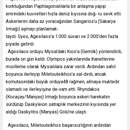
korktuğundan Paphlagonialılarla bir anlaşma yapıp
emrindeki kuvvetleri hızla deniz kıyısına doğ‐ ru sevk etti.
Askerlerini daha az yoracağından Sangarios’u (Sakarya
Irmağı) aşmayı planlamak‐
taydı. Gyes, Agesilaos’a 1.000 süvari ve 2.000’den fazla
piyade getirdi.
. Agesilaos orduyu Mysia’daki Kios’a (Gemlik) yönlendirdi,
burada on gün kaldı. Olympos yakınlarında ihanetlerine
misilleme olarak Mysialılara zarar verdi. Ardından sahil
boyunca ilerleyip Miletouteikhos’a sal‐dırdı; ancak
komutasındaki büyük orduya48 rağmen, almaya muktedir
olamadı ve ilerleyişine de‐vam etti. Rhyndakos
(Kocaçay/Manyas) Irmağı boyunca askeri harekatını
sürdürüp Daskyleion satraplık merkezinin kıyısında yer
aldığı Daskylitis (Manyas) Gölü’ne ulaştı
. Agesilaos, Miletouteikhos başarısızlığının ardından