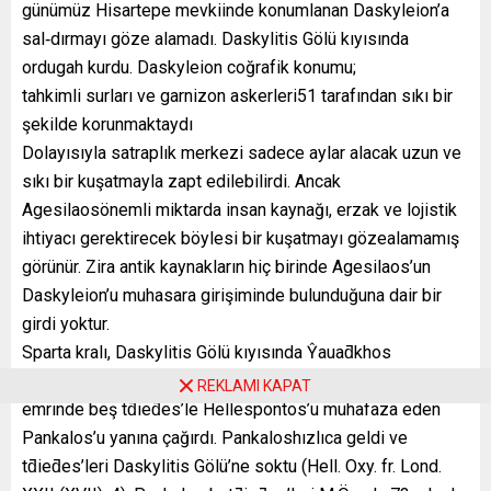
günümüz Hisartepe mevkiinde konumlanan Daskyleion’a
sal‐dırmayı göze alamadı. Daskylitis Gölü kıyısında
ordugah kurdu. Daskyleion coğrafik konumu;
tahkimli surları ve garnizon askerleri51 tarafından sıkı bir
şekilde korunmaktaydı
Dolayısıyla satraplık merkezi sadece aylar alacak uzun ve
sıkı bir kuşatmayla zapt edilebilirdi. Ancak
Agesilaosönemli miktarda insan kaynağı, erzak ve lojistik
ihtiyacı gerektirecek böylesi bir kuşatmayı gözealamamış
görünür. Zira antik kaynakların hiç birinde Agesilaos’un
Daskyleion’u muhasara girişiminde bulunduğuna dair bir
girdi yoktur.
Sparta kralı, Daskylitis Gölü kıyısında Ŷauaƌkhos
Kheirikrates53 için denizci olarak denize açılmış ve
REKLAMI KAPAT
emrinde beş tƌieƌes’le Hellespontos’u muhafaza eden
Pankalos’u yanına çağırdı. Pankaloshızlıca geldi ve
tƌieƌes’leri Daskylitis Gölü’ne soktu (Hell. Oxy. fr. Lond.