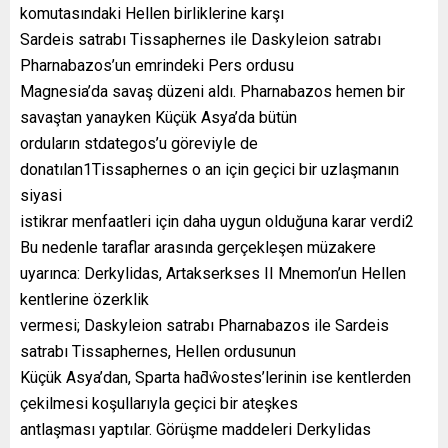
komutasındaki Hellen birliklerine karşı
Sardeis satrabı Tissaphernes ile Daskyleion satrabı
Pharnabazos’un emrindeki Pers ordusu
Magnesia’da savaş düzeni aldı. Pharnabazos hemen bir
savaştan yanayken Küçük Asya’da bütün
orduların stdategos’u göreviyle de
donatılan1Tissaphernes o an için geçici bir uzlaşmanın
siyasi
istikrar menfaatleri için daha uygun olduğuna karar verdi2
Bu nedenle taraflar arasında gerçekleşen müzakere
uyarınca: Derkylidas, Artakserkses II Mnemon’un Hellen
kentlerine özerklik
vermesi; Daskyleion satrabı Pharnabazos ile Sardeis
satrabı Tissaphernes, Hellen ordusunun
Küçük Asya’dan, Sparta haƌŵostes’lerinin ise kentlerden
çekilmesi koşullarıyla geçici bir ateşkes
antlaşması yaptılar. Görüşme maddeleri Derkylidas