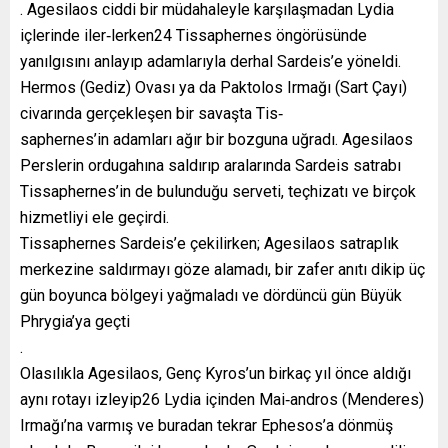
. Agesilaos ciddi bir müdahaleyle karşılaşmadan Lydia
içlerinde iler‐lerken24 Tissaphernes öngörüsünde
yanılgısını anlayıp adamlarıyla derhal Sardeis’e yöneldi.
Hermos (Gediz) Ovası ya da Paktolos Irmağı (Sart Çayı)
civarında gerçekleşen bir savaşta Tis‐
saphernes’in adamları ağır bir bozguna uğradı. Agesilaos
Perslerin ordugahına saldırıp aralarında Sardeis satrabı
Tissaphernes’in de bulunduğu serveti, teçhizatı ve birçok
hizmetliyi ele geçirdi.
Tissaphernes Sardeis’e çekilirken; Agesilaos satraplık
merkezine saldırmayı göze alamadı, bir zafer anıtı dikip üç
gün boyunca bölgeyi yağmaladı ve dördüncü gün Büyük
Phrygia’ya geçti
.
Olasılıkla Agesilaos, Genç Kyros’un birkaç yıl önce aldığı
aynı rotayı izleyip26 Lydia içinden Mai‐andros (Menderes)
Irmağı’na varmış ve buradan tekrar Ephesos’a dönmüş