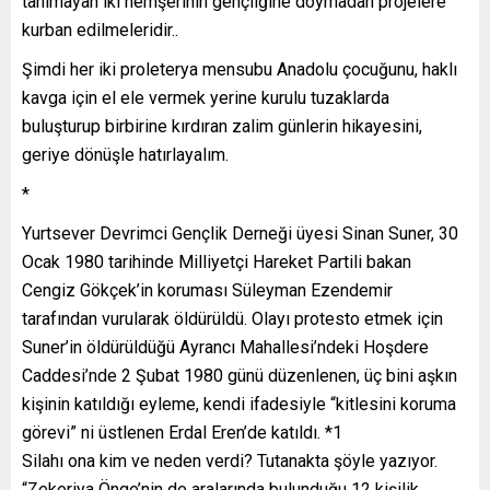
tanımayan iki hemşerinin gençliğine doymadan projelere
kurban edilmeleridir..
Şimdi her iki proleterya mensubu Anadolu çocuğunu, haklı
kavga için el ele vermek yerine kurulu tuzaklarda
buluşturup birbirine kırdıran zalim günlerin hikayesini,
geriye dönüşle hatırlayalım.
*
Yurtsever Devrimci Gençlik Derneği üyesi Sinan Suner, 30
Ocak 1980 tarihinde Milliyetçi Hareket Partili bakan
Cengiz Gökçek’in koruması Süleyman Ezendemir
tarafından vurularak öldürüldü. Olayı protesto etmek için
Suner’in öldürüldüğü Ayrancı Mahallesi’ndeki Hoşdere
Caddesi’nde 2 Şubat 1980 günü düzenlenen, üç bini aşkın
kişinin katıldığı eyleme, kendi ifadesiyle “kitlesini koruma
görevi” ni üstlenen Erdal Eren’de katıldı. *1
Silahı ona kim ve neden verdi? Tutanakta şöyle yazıyor.
“Zekeriya Önge’nin de aralarında bulunduğu 12 kişilik