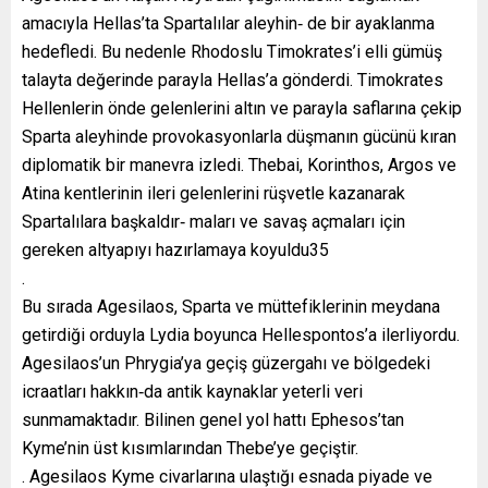
amacıyla Hellas’ta Spartalılar aleyhin‐ de bir ayaklanma
hedefledi. Bu nedenle Rhodoslu Timokrates’i elli gümüş
talayta değerinde parayla Hellas’a gönderdi. Timokrates
Hellenlerin önde gelenlerini altın ve parayla saflarına çekip
Sparta aleyhinde provokasyonlarla düşmanın gücünü kıran
diplomatik bir manevra izledi. Thebai, Korinthos, Argos ve
Atina kentlerinin ileri gelenlerini rüşvetle kazanarak
Spartalılara başkaldır‐ maları ve savaş açmaları için
gereken altyapıyı hazırlamaya koyuldu35
.
Bu sırada Agesilaos, Sparta ve müttefiklerinin meydana
getirdiği orduyla Lydia boyunca Hellespontos’a ilerliyordu.
Agesilaos’un Phrygia’ya geçiş güzergahı ve bölgedeki
icraatları hakkın‐da antik kaynaklar yeterli veri
sunmamaktadır. Bilinen genel yol hattı Ephesos’tan
Kyme’nin üst kısımlarından Thebe’ye geçiştir.
. Agesilaos Kyme civarlarına ulaştığı esnada piyade ve