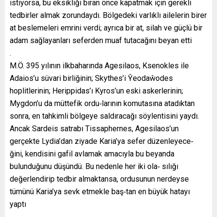
istiyorsa, bu eksikliği biran önce kapatmak için gerekli
tedbirler almak zorundaydı. Bölgedeki varlıklı ailelerin birer
at beslemeleri emrini verdi; ayrıca bir at, silah ve güçlü bir
adam sağlayanları seferden muaf tutacağını beyan etti
.
M.Ö. 395 yılının ilkbaharında Agesilaos, Ksenokles ile
Adaios’u süvari birliğinin; Skythes’i Ŷeodaŵodes
hoplitlerinin; Herippidas’ı Kyros’un eski askerlerinin;
Mygdon’u da müttefik ordu‐larının komutasına atadıktan
sonra, en tahkimli bölgeye saldıracağı söylentisini yaydı.
Ancak Sardeis satrabı Tissaphernes, Agesilaos’un
gerçekte Lydia’dan ziyade Karia’ya sefer düzenleyece‐
ğini, kendisini gafil avlamak amacıyla bu beyanda
bulunduğunu düşündü. Bu nedenle her iki ola‐ sılığı
değerlendirip tedbir almaktansa, ordusunun nerdeyse
tümünü Karia’ya sevk etmekle baş‐tan en büyük hatayı
yaptı