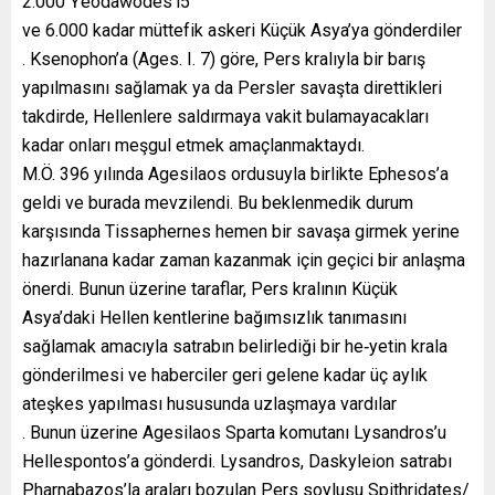
2.000 Ŷeodaŵodes’i5
ve 6.000 kadar müttefik askeri Küçük Asya’ya gönderdiler
. Ksenophon’a (Ages. I. 7) göre, Pers kralıyla bir barış
yapılmasını sağlamak ya da Persler savaşta direttikleri
takdirde, Hellenlere saldırmaya vakit bulamayacakları
kadar onları meşgul etmek amaçlanmaktaydı.
M.Ö. 396 yılında Agesilaos ordusuyla birlikte Ephesos’a
geldi ve burada mevzilendi. Bu beklenmedik durum
karşısında Tissaphernes hemen bir savaşa girmek yerine
hazırlanana kadar zaman kazanmak için geçici bir anlaşma
önerdi. Bunun üzerine taraflar, Pers kralının Küçük
Asya’daki Hellen kentlerine bağımsızlık tanımasını
sağlamak amacıyla satrabın belirlediği bir he‐yetin krala
gönderilmesi ve haberciler geri gelene kadar üç aylık
ateşkes yapılması hususunda uzlaşmaya vardılar
. Bunun üzerine Agesilaos Sparta komutanı Lysandros’u
Hellespontos’a gönderdi. Lysandros, Daskyleion satrabı
Pharnabazos’la araları bozulan Pers soylusu Spithridates/