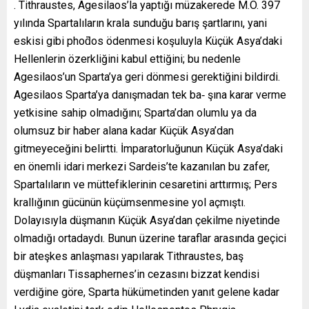
. Tithraustes, Agesilaos’la yaptığı müzakerede M.Ö. 397
yılında Spartalıların krala sunduğu barış şartlarını, yani
eskisi gibi phoƌos ödenmesi koşuluyla Küçük Asya’daki
Hellenlerin özerkliğini kabul ettiğini; bu nedenle
Agesilaos’un Sparta’ya geri dönmesi gerektiğini bildirdi.
Agesilaos Sparta’ya danışmadan tek ba‐ şına karar verme
yetkisine sahip olmadığını; Sparta’dan olumlu ya da
olumsuz bir haber alana kadar Küçük Asya’dan
gitmeyeceğini belirtti. İmparatorluğunun Küçük Asya’daki
en önemli idari merkezi Sardeis’te kazanılan bu zafer,
Spartalıların ve müttefiklerinin cesaretini arttırmış; Pers
krallığının gücünün küçümsenmesine yol açmıştı.
Dolayısıyla düşmanın Küçük Asya’dan çekilme niyetinde
olmadığı ortadaydı. Bunun üzerine taraflar arasında geçici
bir ateşkes anlaşması yapılarak Tithraustes, baş
düşmanları Tissaphernes’in cezasını bizzat kendisi
verdiğine göre, Sparta hükümetinden yanıt gelene kadar