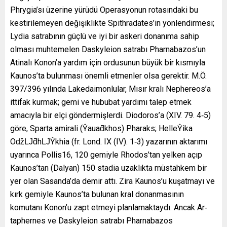
Phrygia’sı üzerine yürüdü Operasyonun rotasındaki bu
kestirilemeyen değişiklikte Spithradates’in yönlendirmesi;
Lydia satrabının güçlü ve iyi bir askeri donanıma sahip
olması muhtemelen Daskyleion satrabı Pharnabazos’un
Atinalı Konon’a yardım için ordusunun büyük bir kısmıyla
Kaunos’ta bulunması önemli etmenler olsa gerektir. M.Ö.
397/396 yılında Lakedaimonlular, Mısır kralı Nephereos’a
ittifak kurmak; gemi ve hububat yardımı talep etmek
amacıyla bir elçi göndermişlerdi. Diodoros’a (XIV. 79. 4‐5)
göre, Sparta amirali (Ŷauaƌkhos) Pharaks; HelleŶika
OǆǇƌhǇŶkhia (fr. Lond. IX (IV). 1‐3) yazarının aktarımı
uyarınca Pollis16, 120 gemiyle Rhodos’tan yelken açıp
Kaunos’tan (Dalyan) 150 stadia uzaklıkta müstahkem bir
yer olan Sasanda’da demir attı. Zira Kaunos’u kuşatmayı ve
kırk gemiyle Kaunos’ta bulunan kral donanmasının
komutanı Konon’u zapt etmeyi planlamaktaydı. Ancak Ar‐
taphernes ve Daskyleion satrabı Pharnabazos