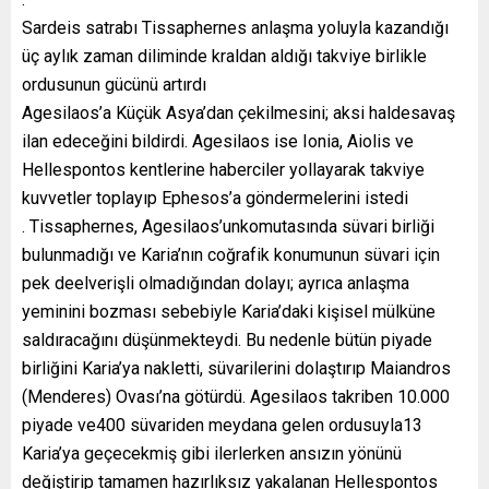
Sardeis satrabı Tissaphernes anlaşma yoluyla kazandığı
üç aylık zaman diliminde kraldan aldığı takviye birlikle
ordusunun gücünü artırdı
Agesilaos’a Küçük Asya’dan çekilmesini; aksi haldesavaş
ilan edeceğini bildirdi. Agesilaos ise Ionia, Aiolis ve
Hellespontos kentlerine haberciler yollayarak takviye
kuvvetler toplayıp Ephesos’a göndermelerini istedi
. Tissaphernes, Agesilaos’unkomutasında süvari birliği
bulunmadığı ve Karia’nın coğrafik konumunun süvari için
pek deelverişli olmadığından dolayı; ayrıca anlaşma
yeminini bozması sebebiyle Karia’daki kişisel mülküne
saldıracağını düşünmekteydi. Bu nedenle bütün piyade
birliğini Karia’ya nakletti, süvarilerini dolaştırıp Maiandros
(Menderes) Ovası’na götürdü. Agesilaos takriben 10.000
piyade ve400 süvariden meydana gelen ordusuyla13
Karia’ya geçecekmiş gibi ilerlerken ansızın yönünü
değiştirip tamamen hazırlıksız yakalanan Hellespontos