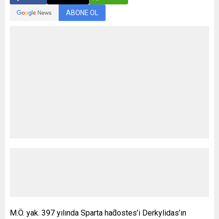
ABONE OL
M.Ö. yak. 397 yılında Sparta haƌostes’i Derkylidas’ın