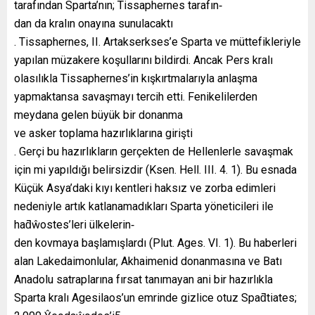
tarafından Sparta’nın; Tissaphernes tarafın‐
dan da kralın onayına sunulacaktı
. Tissaphernes, II. Artakserkses’e Sparta ve müttefikleriyle
yapılan müzakere koşullarını bildirdi. Ancak Pers kralı
olasılıkla Tissaphernes’in kışkırtmalarıyla anlaşma
yapmaktansa savaşmayı tercih etti. Fenikelilerden
meydana gelen büyük bir donanma
ve asker toplama hazırlıklarına girişti
. Gerçi bu hazırlıkların gerçekten de Hellenlerle savaşmak
için mi yapıldığı belirsizdir (Ksen. Hell. III. 4. 1). Bu esnada
Küçük Asya’daki kıyı kentleri haksız ve zorba edimleri
nedeniyle artık katlanamadıkları Sparta yöneticileri ile
haƌŵostes’leri ülkelerin‐
den kovmaya başlamışlardı (Plut. Ages. VI. 1). Bu haberleri
alan Lakedaimonlular, Akhaimenid donanmasına ve Batı
Anadolu satraplarına fırsat tanımayan ani bir hazırlıkla
Sparta kralı Agesilaos’un emrinde gizlice otuz Spaƌtiates;