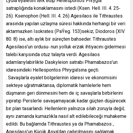
Lydia eyaletini terk edip Hellespontos Phrygia
satraplığında konaklamasını istedi (Ksen. Hell. III. 4. 25‐
26). Ksenophon (Hell. III. 4. 26) Agesilaos ile Tithraustes
arasında yapılan uzlaşma süresi hakkında herhangi bir veri
aktarmazken Isokrates (PaŶeg. 153)sekiz; Diodoros (XIV.
80. 8) ise, altı aylık bir süreçten bahseder. Tithraustes
Agesilaos’un ordusu‐ nun yolluk erzak ihtiyacını gidermesi
talebi karşısında otuz talayta verdi. Agesilaos
adamlarıylabirlikte Daskyleion satrabı Pharnabazos’un
idaresindeki Hellespontos Phrygia’sına geçti.
. Savaşlarla eyalet bölgelerinin idaresi ve ekonomisini
sekteye uğratmaktansa, diplomatik hamlelerle hem
düşmanın geri dönmesini hem de iç savaşlarla birbirlerini
yıpratıp Perslerle savaşamayacak kadar güçten düşürecek
bir plan tasarlandı. Hellenlerin yalnızca silah zoruyla değil;
aynı zamanda kurnazlıkla nasıl alt edilebileceği muhakeme
edildi. Bu bağlamda Tithraustes ya da Pharnabazos ,
Agesilaos’un Küçük Asya’dan çağırılmasını sağlamak