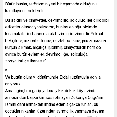
Bütün bunlar, terörizmin yeni bir aşamada olduğunu
kanıtlayıcı örneklerdir.
Bu saldırı ve cinayetler, devrimcilik, solculuk, ilericilik gibi
etiketler altında yapılıyorsa, bunları en ağır biçimde
kınamak ilerici basın olarak bizim görevimizdir. Yoksul
bekçilere, inzibat erlerine, devlet polisine, jandarmasına
kurşun sıkmak, alçakça işlenmiş cinayetlerdir hem de
ayrıca bu tür eylemler, devrimciliğe, solculuğa,
sosyalistliğe ihanettir.”
*
Ve bugün ölüm yıldönümünde Erdal’ı üzüntüyle acıyla
anıyoruz.
Ama ilginçtir o garip yoksul yıkık dökük köy evinde
annesinden başka kimsesi olmayan Zekeriya Önge’nin
ismini dahi anmaktan imtina eden alçakça ruhlar , bu
çocukların kanları üzerinden ayrımcılık yapmaya devam