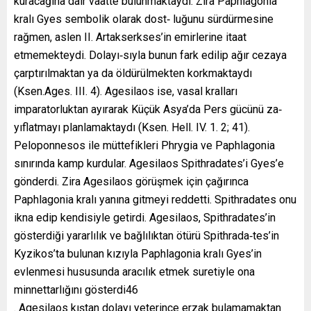
kuracağına dair vaatte bulunmaktaydı. Zira Paphlagonia
kralı Gyes sembolik olarak dost‐ luğunu sürdürmesine
rağmen, aslen II. Artakserkses’in emirlerine itaat
etmemekteydi. Dolayı‐sıyla bunun fark edilip ağır cezaya
çarptırılmaktan ya da öldürülmekten korkmaktaydı
(Ksen.Ages. III. 4). Agesilaos ise, vasal kralları
imparatorluktan ayırarak Küçük Asya’da Pers gücünü za‐
yıflatmayı planlamaktaydı (Ksen. Hell. IV. 1. 2; 41).
Peloponnesos ile müttefikleri Phrygia ve Paphlagonia
sınırında kamp kurdular. Agesilaos Spithradates’i Gyes’e
gönderdi. Zira Agesilaos görüşmek için çağırınca
Paphlagonia kralı yanına gitmeyi reddetti. Spithradates onu
ikna edip kendisiyle getirdi. Agesilaos, Spithradates’in
gösterdiği yararlılık ve bağlılıktan ötürü Spithrada‐tes’in
Kyzikos’ta bulunan kızıyla Paphlagonia kralı Gyes’in
evlenmesi hususunda aracılık etmek suretiyle ona
minnettarlığını gösterdi46
. Agesilaos kıştan dolayı yeterince erzak bulamamaktan