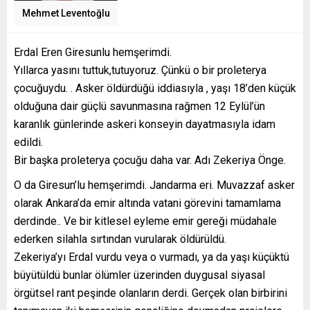
Mehmet Leventoğlu
Erdal Eren Giresunlu hemşerimdi.
Yıllarca yasını tuttuk,tutuyoruz. Çünkü o bir proleterya
çocuğuydu. . Asker öldürdüğü iddiasıyla , yaşı 18’den küçük
olduğuna dair güçlü savunmasına rağmen 12 Eylül’ün
karanlık günlerinde askeri konseyin dayatmasıyla idam
edildi.
Bir başka proleterya çocuğu daha var. Adı Zekeriya Önge.
O da Giresun’lu hemşerimdi. Jandarma eri. Muvazzaf asker
olarak Ankara’da emir altında vatani görevini tamamlama
derdinde.. Ve bir kitlesel eyleme emir gereği müdahale
ederken silahla sırtından vurularak öldürüldü.
Zekeriya’yı Erdal vurdu veya o vurmadı, ya da yaşı küçüktü
büyütüldü bunlar ölümler üzerinden duygusal siyasal
örgütsel rant peşinde olanların derdi. Gerçek olan birbirini