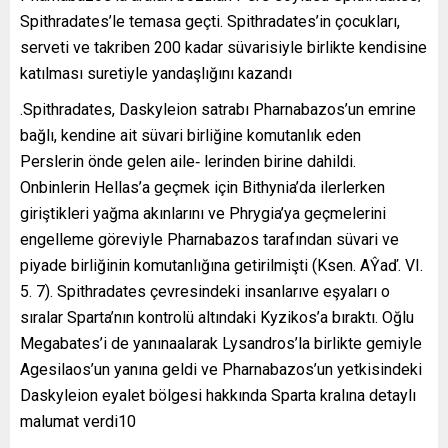
Spithradates’le temasa geçti. Spithradates’in çocukları,
serveti ve takriben 200 kadar süvarisiyle birlikte kendisine
katılması suretiyle yandaşlığını kazandı
.Spithradates, Daskyleion satrabı Pharnabazos’un emrine
bağlı, kendine ait süvari birliğine komutanlık eden
Perslerin önde gelen aile‐ lerinden birine dahildi.
Onbinlerin Hellas’a geçmek için Bithynia’da ilerlerken
giriştikleri yağma akınlarını ve Phrygia’ya geçmelerini
engelleme göreviyle Pharnabazos tarafından süvari ve
piyade birliğinin komutanlığına getirilmişti (Ksen. AŶaď. VI.
5. 7). Spithradates çevresindeki insanlarıve eşyaları o
sıralar Sparta’nın kontrolü altındaki Kyzikos’a bıraktı. Oğlu
Megabates’i de yanınaalarak Lysandros’la birlikte gemiyle
Agesilaos’un yanına geldi ve Pharnabazos’un yetkisindeki
Daskyleion eyalet bölgesi hakkında Sparta kralına detaylı
malumat verdi10
.