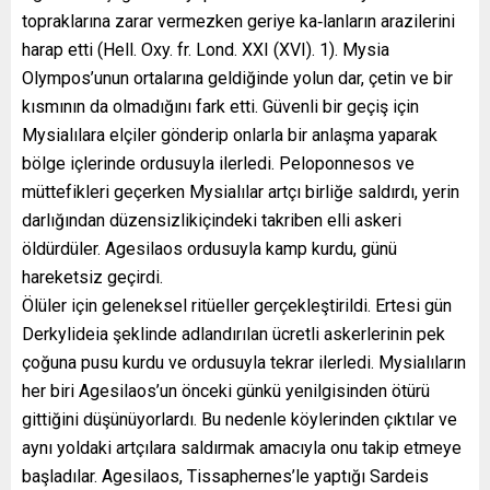
topraklarına zarar vermezken geriye ka‐lanların arazilerini
harap etti (Hell. Oxy. fr. Lond. XXI (XVI). 1). Mysia
Olympos’unun ortalarına geldiğinde yolun dar, çetin ve bir
kısmının da olmadığını fark etti. Güvenli bir geçiş için
Mysialılara elçiler gönderip onlarla bir anlaşma yaparak
bölge içlerinde ordusuyla ilerledi. Peloponnesos ve
müttefikleri geçerken Mysialılar artçı birliğe saldırdı, yerin
darlığından düzensizlikiçindeki takriben elli askeri
öldürdüler. Agesilaos ordusuyla kamp kurdu, günü
hareketsiz geçirdi.
Ölüler için geleneksel ritüeller gerçekleştirildi. Ertesi gün
Derkylideia şeklinde adlandırılan ücretli askerlerinin pek
çoğuna pusu kurdu ve ordusuyla tekrar ilerledi. Mysialıların
her biri Agesilaos’un önceki günkü yenilgisinden ötürü
gittiğini düşünüyorlardı. Bu nedenle köylerinden çıktılar ve
aynı yoldaki artçılara saldırmak amacıyla onu takip etmeye
başladılar. Agesilaos, Tissaphernes’le yaptığı Sardeis