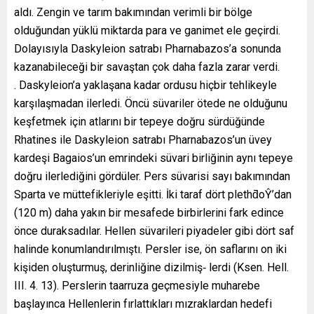
aldı. Zengin ve tarım bakımından verimli bir bölge
olduğundan yüklü miktarda para ve ganimet ele geçirdi.
Dolayısıyla Daskyleion satrabı Pharnabazos’a sonunda
kazanabileceği bir savaştan çok daha fazla zarar verdi.
. Daskyleion’a yaklaşana kadar ordusu hiçbir tehlikeyle
karşılaşmadan ilerledi. Öncü süvariler ötede ne olduğunu
keşfetmek için atlarını bir tepeye doğru sürdüğünde
Rhatines ile Daskyleion satrabı Pharnabazos’un üvey
kardeşi Bagaios’un emrindeki süvari birliğinin aynı tepeye
doğru ilerlediğini gördüler. Pers süvarisi sayı bakımından
Sparta ve müttefikleriyle eşitti. İki taraf dört plethƌoŶ’dan
(120 m) daha yakın bir mesafede birbirlerini fark edince
önce duraksadılar. Hellen süvarileri piyadeler gibi dört saf
halinde konumlandırılmıştı. Persler ise, ön saflarını on iki
kişiden oluşturmuş, derinliğine dizilmiş‐ lerdi (Ksen. Hell.
III. 4. 13). Perslerin taarruza geçmesiyle muharebe
başlayınca Hellenlerin fırlattıkları mızraklardan hedefi