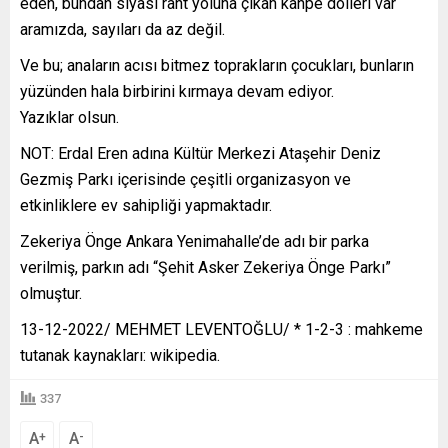
eden, bundan siyasi rant yoluna çıkan kahpe dölleri var
aramızda, sayıları da az değil.
Ve bu; anaların acısı bitmez toprakların çocukları, bunların
yüzünden hala birbirini kırmaya devam ediyor.
Yazıklar olsun.
NOT: Erdal Eren adına Kültür Merkezi Ataşehir Deniz
Gezmiş Parkı içerisinde çeşitli organizasyon ve
etkinliklere ev sahipliği yapmaktadır.
Zekeriya Önge Ankara Yenimahalle’de adı bir parka
verilmiş, parkın adı “Şehit Asker Zekeriya Önge Parkı”
olmuştur.
13-12-2022/ MEHMET LEVENTOĞLU/ * 1-2-3 : mahkeme
tutanak kaynakları: wikipedia.
337
A
A
+
-