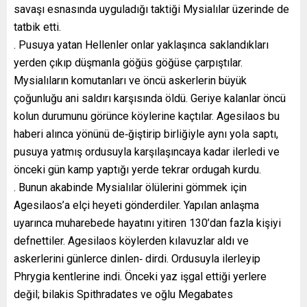
savaşı esnasında uyguladığı taktiği Mysialılar üzerinde de
tatbik etti.
. Pusuya yatan Hellenler onlar yaklaşınca saklandıkları
yerden çıkıp düşmanla göğüs göğüse çarpıştılar.
Mysialıların komutanları ve öncü askerlerin büyük
çoğunluğu ani saldırı karşısında öldü. Geriye kalanlar öncü
kolun durumunu görünce köylerine kaçtılar. Agesilaos bu
haberi alınca yönünü de‐ğiştirip birliğiyle aynı yola saptı,
pusuya yatmış ordusuyla karşılaşıncaya kadar ilerledi ve
önceki gün kamp yaptığı yerde tekrar ordugah kurdu.
. Bunun akabinde Mysialılar ölülerini gömmek için
Agesilaos’a elçi heyeti gönderdiler. Yapılan anlaşma
uyarınca muharebede hayatını yitiren 130’dan fazla kişiyi
defnettiler. Agesilaos köylerden kılavuzlar aldı ve
askerlerini günlerce dinlen‐ dirdi. Ordusuyla ilerleyip
Phrygia kentlerine indi. Önceki yaz işgal ettiği yerlere
değil; bilakis Spithradates ve oğlu Megabates