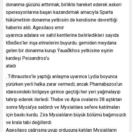
donanma gücünü arttırmak; birlikte hareket ederek askeri
operasyonlarına başarı kazandırmak amacıyla Sparta
hükümetinin donanma yetkisini de kendisine devrettiği
haberini aldı. Agesilaos emir
uyarınca adalara ve sahil kentlerine belirledikleri sayıda
tƌieƌes’ler inşa etmelerini buyurdu. gemiden meydana
gelen bir donanma kurup Ŷauaƌkhos yetkisine eşinin
kardeşi Peisandros’u
atadı
. Tithraustes’le yaptığı anlaşma uyarınca Lydia boyunca
yürürken yerli halka zarar vermedi; ancak Pharnabazos’un
idaresindeki bölgeye girince geçtiği her yeri yağmalayıp
tahrip ederek ilerledi. Thebe ve Apia ovalarını 38 aştıktan
sonra Mysia’ya saldırdı ve Mysialılara sefere katılmaları
için baskı kurdu. Zira Mysialıların büyük bölümü bağımsızdı
ve krala tabi değillerdi.
Agesilaos çağrısına uyup ordusuna katılan Mysialıların