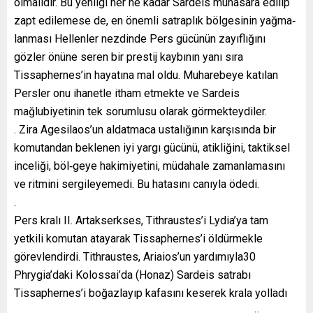
olmalıdır. Bu yenilgi her ne kadar Sardeis muhasara edilip
zapt edilemese de, en önemli satraplık bölgesinin yağma‐
lanması Hellenler nezdinde Pers gücünün zayıflığını
gözler önüne seren bir prestij kaybının yanı sıra
Tissaphernes’in hayatına mal oldu. Muharebeye katılan
Persler onu ihanetle itham etmekte ve Sardeis
mağlubiyetinin tek sorumlusu olarak görmekteydiler.
. Zira Agesilaos’un aldatmaca ustalığının karşısında bir
komutandan beklenen iyi yargı gücünü, atikliğini, taktiksel
inceliği, böl‐geye hakimiyetini, müdahale zamanlamasını
ve ritmini sergileyemedi. Bu hatasını canıyla ödedi.
.
Pers kralı II. Artakserkses, Tithraustes’i Lydia’ya tam
yetkili komutan atayarak Tissaphernes’i öldürmekle
görevlendirdi. Tithraustes, Ariaios’un yardımıyla30
Phrygia’daki Kolossai’da (Honaz) Sardeis satrabı
Tissaphernes’i boğazlayıp kafasını keserek krala yolladı