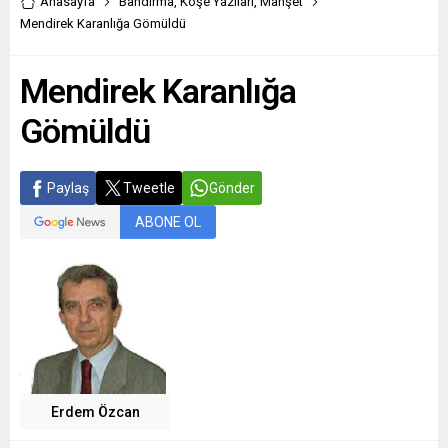
Anasayfa
Bandırma
,
Köşe Yazıları
,
Manşet
Mendirek Karanlığa Gömüldü
Mendirek Karanlığa
Gömüldü
Paylaş
Tweetle
Gönder
ABONE OL
Erdem Özcan