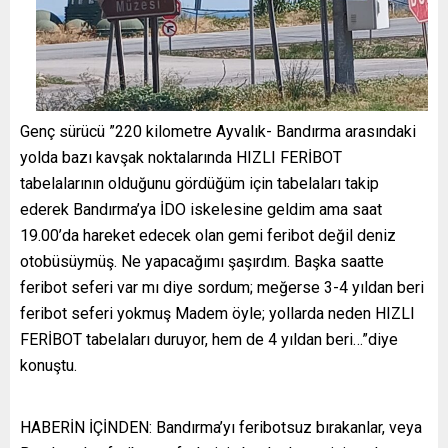
Genç sürücü ”220 kilometre Ayvalık- Bandırma arasındaki
yolda bazı kavşak noktalarında HIZLI FERİBOT
tabelalarının olduğunu gördüğüm için tabelaları takip
ederek Bandırma’ya İDO iskelesine geldim ama saat
19.00’da hareket edecek olan gemi feribot değil deniz
otobüsüymüş. Ne yapacağımı şaşırdım. Başka saatte
feribot seferi var mı diye sordum; meğerse 3-4 yıldan beri
feribot seferi yokmuş Madem öyle; yollarda neden HIZLI
FERİBOT tabelaları duruyor, hem de 4 yıldan beri…”diye
konuştu.
HABERİN İÇİNDEN: Bandırma’yı feribotsuz bırakanlar, veya