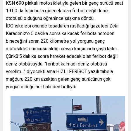
KSN 690 plakalı motosikletiyla gelen bir genç sürücü saat
19.00 da İstanbul’a gidecek olan ferbot değil deniz
otobüsü olduğunu öğrenince şaşkına döndü.
İDO iskelesi önünde tesadüfen rastladığı gazeteci Zeki
Karadeniz’e 5 dakika sonra kalkacak feribota nereden
bineceğini soran 220 kilometre yol yorgunu genç
motosiklet sürücüsü aldığı cevap karşısında şaştı kaldı…
Çünkü 5 dakika sonra hareket edecek olan feribot değil
deniz otobüsüydü. “feribot kalmadı deniz otobüsü
verelim…” diyecekti ama HIZLI FERİBOT yazılı tabela
mağduru 220 km uzaktan gelen genç sürücünün çok
yorgun olduğu her halinden belliydi.