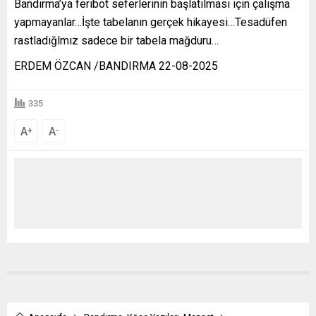
Bandırma’ya feribot seferlerinin başlatılması için çalışma
yapmayanlar…İşte tabelanın gerçek hikayesi…Tesadüfen
rastladığlmız sadece bir tabela mağduru…
ERDEM ÖZCAN /BANDIRMA 22-08-2025
335
A
A
+
-