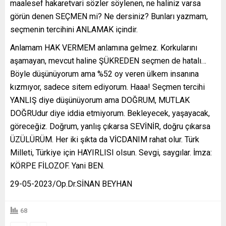
maalesef hakaretvari sözler söylenen, ne haliniz varsa
görün denen SEÇMEN mi? Ne dersiniz? Bunları yazmam,
seçmenin tercihini ANLAMAK içindir.
Anlamam HAK VERMEM anlamına gelmez. Korkularını
aşamayan, mevcut haline ŞÜKREDEN seçmen de hatalı…
Böyle düşünüyorum ama %52 oy veren ülkem insanına
kızmıyor, sadece sitem ediyorum. Haaa! Seçmen tercihi
YANLIŞ diye düşünüyorum ama DOĞRUM, MUTLAK
DOĞRUdur diye iddia etmiyorum. Bekleyecek, yaşayacak,
göreceğiz. Doğrum, yanlış çıkarsa SEVİNİR, doğru çıkarsa
ÜZÜLÜRÜM. Her iki şıkta da VİCDANIM rahat olur. Türk
Milleti, Türkiye için HAYIRLISI olsun. Sevgi, saygılar. İmza:
KÖRPE FİLOZOF. Yani BEN.
29-05-2023/Op.Dr.SİNAN BEYHAN
68