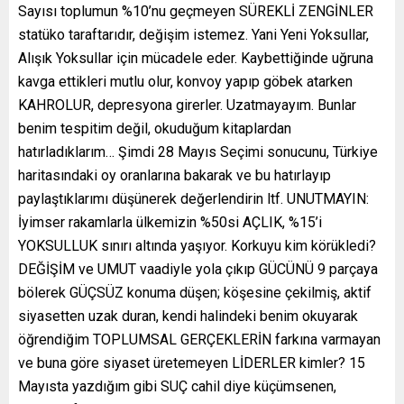
Sayısı toplumun %10’nu geçmeyen SÜREKLİ ZENGİNLER
statüko taraftarıdır, değişim istemez. Yani Yeni Yoksullar,
Alışık Yoksullar için mücadele eder. Kaybettiğinde uğruna
kavga ettikleri mutlu olur, konvoy yapıp göbek atarken
KAHROLUR, depresyona girerler. Uzatmayayım. Bunlar
benim tespitim değil, okuduğum kitaplardan
hatırladıklarım… Şimdi 28 Mayıs Seçimi sonucunu, Türkiye
haritasındaki oy oranlarına bakarak ve bu hatırlayıp
paylaştıklarımı düşünerek değerlendirin ltf. UNUTMAYIN:
İyimser rakamlarla ülkemizin %50si AÇLIK, %15’i
YOKSULLUK sınırı altında yaşıyor. Korkuyu kim körükledi?
DEĞİŞİM ve UMUT vaadiyle yola çıkıp GÜCÜNÜ 9 parçaya
bölerek GÜÇSÜZ konuma düşen; köşesine çekilmiş, aktif
siyasetten uzak duran, kendi halindeki benim okuyarak
öğrendiğim TOPLUMSAL GERÇEKLERİN farkına varmayan
ve buna göre siyaset üretemeyen LİDERLER kimler? 15
Mayısta yazdığım gibi SUÇ cahil diye küçümsenen,