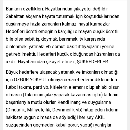
Bunların özellikleri: Hayatlarından şikayetçi değildir.
Sabahtan akşama hayata tutunmak için koşturduklarından
düşünmeye fazla zamanları kalmaz, hayal kurmazlar.
Hedefleri ücreti emeğinin karşılığı olmayan düşük ücretli
bile olsa sabit iş, doymak, barınmak, tv karşısında
dinlenmek, yatmak! vb somut, basit ihtiyaçlarını yerine
getirebilmektir. Hedefleri küçük olduğundan hüsranları da
azdır. Hayatlarından şikayet etmez, ŞÜKREDERLER.
Büyük hedeflere ulaşacak yetenek ve imkanları olmadığı
için ÖZGÜR YOKSUL olmaya cesaret edemediklerinden
futbol takımı, parti vb. kitlelerin elemanı olup ahlaki olsun
olmasın (Takımının şike yaparak kazanması gibi) kitlenin
başarılarıyla mutlu olurlar. Kendi inanç ve duygularına
(Dindarlık, Milliyetçilik, Devrimcilik vb) hitap eden liderin
hakikate uygun olmasa da söylediği her şey AKIL
süzgecinden geçmeden kabul görür; yaptığı yanlışlar