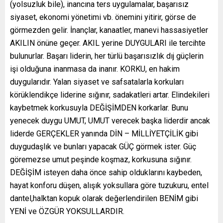
(yolsuzluk bile), inancına ters uygulamalar, başarısız
siyaset, ekonomi yönetimi vb. önemini yitirir, görse de
görmezden gelir. İnançlar, kanaatler, manevi hassasiyetler
AKILIN önüne geçer. AKIL yerine DUYGULARI ile tercihte
bulunurlar. Başarı liderin, her türlü başarısızlık dıj güçlerin
işi olduğuna inanmasa da inanır. KORKU, en hakim
duygularıdır. Yalan siyaset ve safsatalarla korkuları
körüklendikçe liderine sığınır, sadakatleri artar. Elindekileri
kaybetmek korkusuyla DEĞİŞİMDEN korkarlar. Bunu
yenecek duygu UMUT, UMUT verecek başka liderdir ancak
liderde GERÇEKLER yanında DİN – MİLLİYETÇİLİK gibi
duygudaşlık ve bunları yapacak GÜÇ görmek ister. Güç
göremezse umut peşinde koşmaz, korkusuna sığınır.
DEĞİŞİM isteyen daha önce sahip olduklarını kaybeden,
hayat konforu düşen, alışık yoksullara göre tuzukuru, entel
dantel,halktan kopuk olarak değerlendirilen BENİM gibi
YENİ ve ÖZGÜR YOKSULLARDIR.