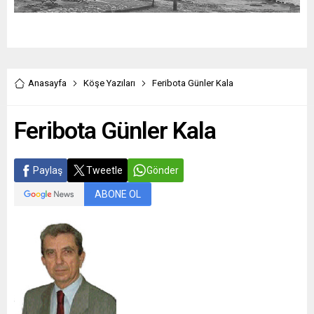
Anasayfa
Köşe Yazıları
Feribota Günler Kala
Feribota Günler Kala
Paylaş
Tweetle
Gönder
ABONE OL