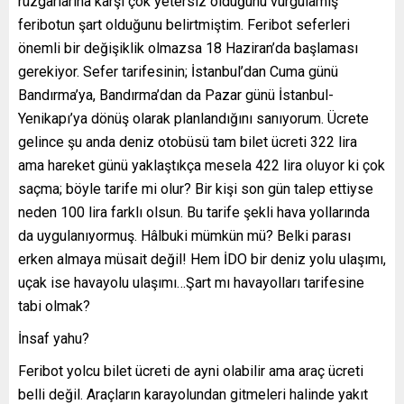
rüzgârlarına karşı çok yetersiz olduğunu vurgulamış
feribotun şart olduğunu belirtmiştim. Feribot seferleri
önemli bir değişiklik olmazsa 18 Haziran’da başlaması
gerekiyor. Sefer tarifesinin; İstanbul’dan Cuma günü
Bandırma’ya, Bandırma’dan da Pazar günü İstanbul-
Yenikapı’ya dönüş olarak planlandığını sanıyorum. Ücrete
gelince şu anda deniz otobüsü tam bilet ücreti 322 lira
ama hareket günü yaklaştıkça mesela 422 lira oluyor ki çok
saçma; böyle tarife mi olur? Bir kişi son gün talep ettiyse
neden 100 lira farklı olsun. Bu tarife şekli hava yollarında
da uygulanıyormuş. Hâlbuki mümkün mü? Belki parası
erken almaya müsait değil! Hem İDO bir deniz yolu ulaşımı,
uçak ise havayolu ulaşımı…Şart mı havayolları tarifesine
tabi olmak?
İnsaf yahu?
Feribot yolcu bilet ücreti de ayni olabilir ama araç ücreti
belli değil. Araçların karayolundan gitmeleri halinde yakıt