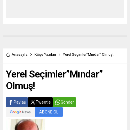
Anasayfa
Köşe Yazıları
Yerel Seçimler”Mındar” Olmuş!
Yerel Seçimler”Mındar”
Olmuş!
Paylaş
Tweetle
Gönder
ABONE OL