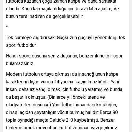
futbolda kazanan çoğu zaman kahpe ve daha sahtekâr
olandır. Konu karmaşık olduğu için biraz daha açalım; Ve
bunun tersi nadiren de gerçekleşebilir.
*
Tek cümleye sığdırırsak; Güçsüzün güçlüyü yenebildiği tek
spor: futboldur.
Hangi sporu düşünürseniz düşünün, benzer ikinci bir spor
bulamazsınız.
Modern futbolun ortaya çıkması da insanoğlunun kahpe
karakterini dışarı vurma ihtiyacının kaçınılmazlığıdır. Yani
insan, daha az vahşi olmak için futbolu yaratmış ve bunda
da başarılı olmuştur. (Binlerce yıl önceki arena ve
gladyatörleri düşünün) Yani futbol, insandaki kötülüğün,
dinsel açıdan şeytanlığın vücut bulmuş halidir. Berça 90
topla oynadığı maçta Celtic’e 2-0 kaybetmişti. Benzer
binlerce örnek mevcuttur. Futbol ve insan vazgeçilmez