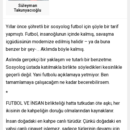
Süleyman
Takunyacıoğlu
Yıllar önce şöhretli bir sosyolog futbol için şöyle bir tarif
yapmıştı. Futbol, insanoğlunun içinde kalmış, savaşma
içgüdüsünün modernize edilmiş halidir – ya da buna
benzer bir şey-… Aklımda böyle kalmış.
Aslında gerçekçi bir yaklaşım ve tutarlı bir benzetme.
Sosyolog üstada katılmakla birlikte söyledikleri kesinlikle
geçerli değil. Yani futbolu açıklamaya yetmiyor. Ben
tamamlamaya çalışacağım ne kadar becerebilirsem.
*
FUTBOL VE İNSAN birlikteliği hatta tutkudan öte aşkı, her
ikisinin de kahpeliğin doruğu olmalarından kaynaklanır.
İnsan doğadaki en kahpe canlı türüdür. Çünkü doğadaki en
vahşi canlı cinayet işlemez, sadece türlerinin devamı için