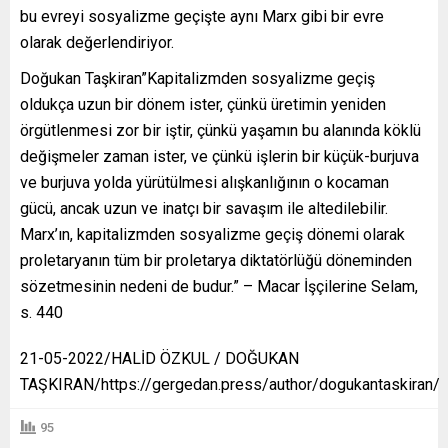
bu evreyi sosyalizme geçişte aynı Marx gibi bir evre
olarak değerlendiriyor.
Doğukan Taşkiran”Kapitalizmden sosyalizme geçiş
oldukça uzun bir dönem ister, çünkü üretimin yeniden
örgütlenmesi zor bir iştir, çünkü yaşamın bu alanında köklü
değişmeler zaman ister, ve çünkü işlerin bir küçük-burjuva
ve burjuva yolda yürütülmesi alışkanlığının o kocaman
gücü, ancak uzun ve inatçı bir savaşım ile altedilebilir.
Marx’ın, kapitalizmden sosyalizme geçiş dönemi olarak
proletaryanın tüm bir proletarya diktatörlüğü döneminden
sözetmesinin nedeni de budur.” – Macar İşçilerine Selam,
s. 440
21-05-2022/HALİD ÖZKUL / DOĞUKAN
TAŞKIRAN/https://gergedan.press/author/dogukantaskiran/
95