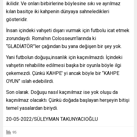
ikilidir. Ve onları birbirlerine böylesine sıkı ve ayrılmaz
kılan basitçe iki kahpenin dünyaya sahneledikleri
gösteridir.
İnsan içindeki vahşeti dışarı vurmak için futbolu icat etmek
zorundaydı. Roma’nın Colosseum’larında ki
“GLADİATÖR”ler çağından bu yana değişen bir şey yok.
Yani futbolun doğuşu,insanlık için kaçınılmazdı. İçindeki
vahşetin rehabilite edilmesi başka bir oyunla böyle ilgi
çekemezdi. Çünkü KAHPE’ yi ancak böyle bir “KAHPE
OYUN” ıslah edebilirdi.
Son olarak. Doğuşu nasıl kaçınılmaz ise yok oluşu da
kaçınılmaz olacaktı. Çünkü doğada başlayan herşeyin bitişi
temel yasalardan biriydi.
20-05-2022/SÜLEYMAN TAKUNYACIOĞLU
95