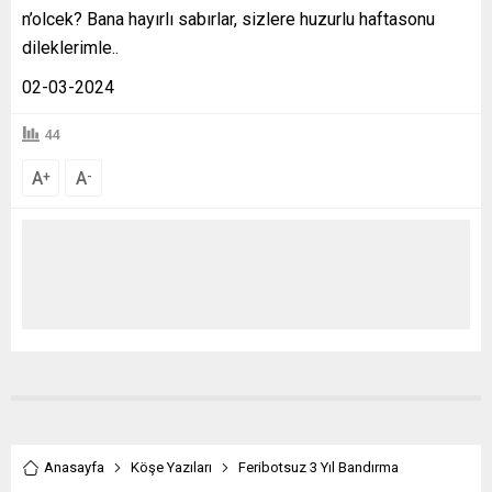
n’olcek? Bana hayırlı sabırlar, sizlere huzurlu haftasonu
dileklerimle..
02-03-2024
44
A
A
+
-
Anasayfa
Köşe Yazıları
Feribotsuz 3 Yıl Bandırma