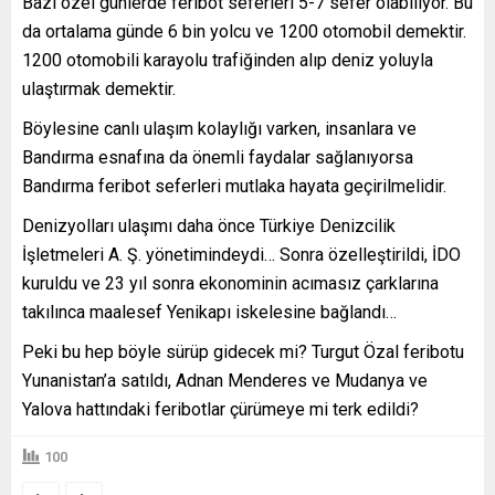
Bazı özel günlerde feribot seferleri 5-7 sefer olabiliyor. Bu
da ortalama günde 6 bin yolcu ve 1200 otomobil demektir.
1200 otomobili karayolu trafiğinden alıp deniz yoluyla
ulaştırmak demektir.
Böylesine canlı ulaşım kolaylığı varken, insanlara ve
Bandırma esnafına da önemli faydalar sağlanıyorsa
Bandırma feribot seferleri mutlaka hayata geçirilmelidir.
Denizyolları ulaşımı daha önce Türkiye Denizcilik
İşletmeleri A. Ş. yönetimindeydi… Sonra özelleştirildi, İDO
kuruldu ve 23 yıl sonra ekonominin acımasız çarklarına
takılınca maalesef Yenikapı iskelesine bağlandı…
Peki bu hep böyle sürüp gidecek mi? Turgut Özal feribotu
Yunanistan’a satıldı, Adnan Menderes ve Mudanya ve
Yalova hattındaki feribotlar çürümeye mi terk edildi?
100