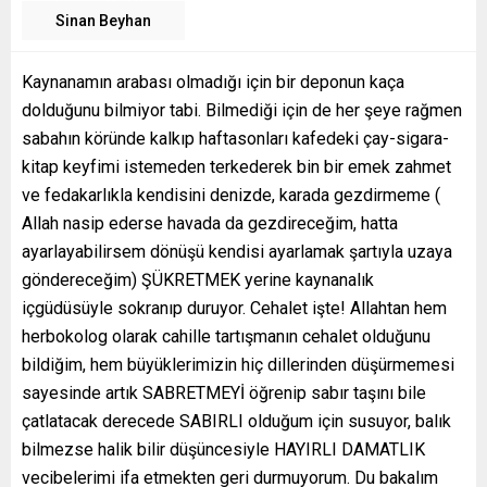
Sinan Beyhan
Kaynanamın arabası olmadığı için bir deponun kaça
dolduğunu bilmiyor tabi. Bilmediği için de her şeye rağmen
sabahın köründe kalkıp haftasonları kafedeki çay-sigara-
kitap keyfimi istemeden terkederek bin bir emek zahmet
ve fedakarlıkla kendisini denizde, karada gezdirmeme (
Allah nasip ederse havada da gezdireceğim, hatta
ayarlayabilirsem dönüşü kendisi ayarlamak şartıyla uzaya
göndereceğim) ŞÜKRETMEK yerine kaynanalık
içgüdüsüyle sokranıp duruyor. Cehalet işte! Allahtan hem
herbokolog olarak cahille tartışmanın cehalet olduğunu
bildiğim, hem büyüklerimizin hiç dillerinden düşürmemesi
sayesinde artık SABRETMEYİ öğrenip sabır taşını bile
çatlatacak derecede SABIRLI olduğum için susuyor, balık
bilmezse halik bilir düşüncesiyle HAYIRLI DAMATLIK
vecibelerimi ifa etmekten geri durmuyorum. Du bakalım