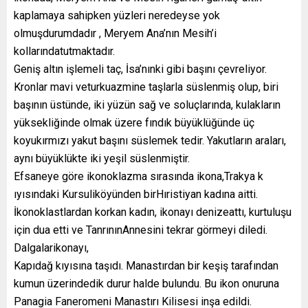
kaplamaya sahipken yüzleri neredeyse yok
olmuşdurumdadır , Meryem Ana’nın Mesih’i
kollarındatutmaktadır.
Geniş altın işlemeli taç, İsa’nınki gibi başını çevreliyor.
Kronlar mavi veturkuazmine taşlarla süslenmiş olup, biri
başının üstünde, iki yüzün sağ ve soluçlarında, kulakların
yüksekliğinde olmak üzere fındık büyüklüğünde üç
koyukırmızı yakut başını süslemek tedir. Yakutların araları,
aynı büyüklükte iki yeşil süslenmiştir.
Efsaneye göre ikonoklazma sırasında ikona,Trakya k
ıyısındaki Kursuliköyünden birHıristiyan kadına aitti.
İkonoklastlardan korkan kadın, ikonayı denizeattı, kurtuluşu
için dua etti ve TanrınınAnnesini tekrar görmeyi diledi.
Dalgalarikonayı,
Kapıdağ kıyısına taşıdı. Manastırdan bir keşiş tarafından
kumun üzerindedik durur halde bulundu. Bu ikon onuruna
Panagia Faneromeni Manastırı Kilisesi inşa edildi.