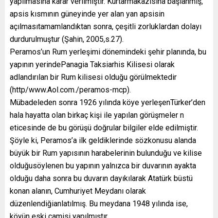
yapılmasına karar verilmiştir. Kurtarmakazısına başlanmış,
apsis kısmının güneyinde yer alan yan apsisin
açılmasıtamamlandıktan sonra, çeşitli zorluklardan dolayı
durdurulmuştur (Şahin, 2005,s.27).
Peramos’un Rum yerleşimi dönemindeki şehir planında, bu
yapının yerindePanagia Taksiarhis Kilisesi olarak
adlandırılan bir Rum kilisesi olduğu görülmektedir
(http/www.Aol.com./peramos-mcp).
Mübadeleden sonra 1926 yılında köye yerleşenTürker’den
hala hayatta olan birkaç kişi ile yapılan görüşmeler n
eticesinde de bu görüşü doğrular bilgiler elde edilmiştir.
Şöyle ki, Peramos’a ilk geldiklerinde sözkonusu alanda
büyük bir Rum yapısının harabelerinin bulunduğu ve kilise
olduğusöylenen bu yapının yalnızca bir duvarının ayakta
olduğu daha sonra bu duvarın dayıkılarak Atatürk büstü
konan alanın, Cumhuriyet Meydanı olarak
düzenlendiğianlatılmış. Bu meydana 1948 yılında ise,
köyün eski camisi yapılmıştır