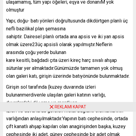
ulaşamamış, tüm yapı öğeleri, eşya ve donanıM yok
olmuştur
Yapı; doğu- batı yönleri doğrultusunda dikdörtgen planlı üç
nefli bazilikal plan şemasına
sahiptir. Dairesel planlı ortada ana apsis ve iki yan apsis
olmak üzere23üç apsisli olarak yapılmıştır.Neflerin
arasında çoğu yerde bulunan
kare kesitli, bağdadi çıta üzeri kireç harç sıvalı ahşap
sütunlar yer almaktadır.Günümüzde tamamen yok olmuş
olan galeri katı, girişin üzerinde batıyönünde bulunmaktadır.
Girişin sol tarafında (kuzey duvarında izleri
bulunanmerdivenle ulaşılan galeri katının varlığı,
duvarlardaki döşeme ve merdiven
REKLAMI KAPAT
izleri ile duvarlarda görülen metal bağlantı elemanlarının
varlığından anlaşılmaktadır.Yapının batı cephesinde, ortada
çift kanatlı ahşap kapıları olan anagirişinden başka, kuzey
cephesinde iki adet, güney cephesinde bir adet olmak