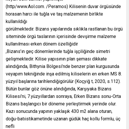
(http/www.Aol.com. /Peramos) Kilisenin duvar örgüsünde
horasan harcı ile tuğla ve taş malzemenin birlikte
kullanıldığı
görülmektedir. Bizans yapılarında sıklıkla rastlanan bu örgü
siteminde örgü taslarının içerisinde devşirme malzeme
kullanılması erken dönem özelliğidir
,Bizans’ın geç dönemlerinde tuğla işçiliğinde simetri
gelişmektedir. Kilise yapısının plan şeması dikkate
alındığında, Bithynia Bölgesi’nde benzer plan kurgusunda
veyapım tekniğinde inşa edilmiş kiliselerin en erken MS 8.
yüzyıl başlarına tarihlendiğigörülür (Koçyiğ t, 2020, s.112).
Bütün bunlar göz önüne alındığında, Karşıyaka Bizans
Kilisesi’ni, 7.yüzyıllardan sonraya, Erken Bizans sonu-Orta
Bizans başlangıcı bir döneme yerleştirmek yerinde olur.
Kazı sonucunda yapının yaklaşık 430 m2 alana oturan,
doğu-batıistikametinde uzanan güdük haç kollu formlu, üç
nefli