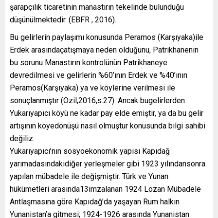
şarapçılık ticaretinin manastırın tekelinde bulunduğu
düşünülmektedir. (EBFR , 2016).
Bu gelirlerin paylaşımı konusunda Peramos (Karşıyaka)ile
Erdek arasındaçatışmaya neden olduğunu, Patrikhanenin
bu sorunu Manastırın kontrolünün Patrikhaneye
devredilmesi ve gelirlerin %60’ının Erdek ve %40’ının
Peramos(Karşıyaka) ya ve köylerine verilmesi ile
sonuçlanmıştır (Ozil,2016,s.27). Ancak bugelirlerden
Yukarıyapıcı köyü ne kadar pay elde emiştir, ya da bu gelir
artışının köyedönüşü nasıl olmuştur konusunda bilgi sahibi
değiliz.
Yukarıyapıcı’nın sosyoekonomik yapısı Kapıdağ
yarımadasındakidiğer yerleşmeler gibi 1923 yılındansonra
yapılan mübadele ile değişmiştir. Türk ve Yunan
hükümetleri arasında13imzalanan 1924 Lozan Mübadele
Antlaşmasına göre Kapıdağ’da yaşayan Rum halkın
Yunanistan’a gitmesi; 1924-1926 arasında Yunanistan