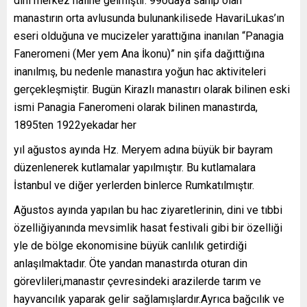
dini merkez haline gelmiştir. 99odaya sahip olan
manastırın orta avlusunda bulunankilisede HavariLukas’ın
eseri olduğuna ve mucizeler yarattığına inanılan “Panagia
Faneromeni (Mer yem Ana İkonu)” nin şifa dağıttığına
inanılmış, bu nedenle manastıra yoğun hac aktiviteleri
gerçekleşmiştir. Bugün Kirazlı manastırı olarak bilinen eski
ismi Panagia Faneromeni olarak bilinen manastırda,
1895ten 1922yekadar her
yıl ağustos ayında Hz. Meryem adına büyük bir bayram
düzenlenerek kutlamalar yapılmıştır. Bu kutlamalara
İstanbul ve diğer yerlerden binlerce Rumkatılmıştır.
Ağustos ayında yapılan bu hac ziyaretlerinin, dini ve tıbbi
özelliğiyanında mevsimlik hasat festivali gibi bir özelliği
yle de bölge ekonomisine büyük canlılık getirdiği
anlaşılmaktadır. Öte yandan manastırda oturan din
görevlileri,manastır çevresindeki arazilerde tarım ve
hayvancılık yaparak gelir sağlamışlardır.Ayrıca bağcılık ve