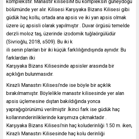
komplekstir. Manastır kilisesiM bu kompleksin güneydoğu
bölümünde yer alır. Kilisesi Karşıyaka Bizans Kilisesi gibi
güdük haç kollu, ortada ana apsis ve iki yan apsis olmak
üzere üç apsisli olarak yapılmıştır . Duvar örgüsü temelde
derzli moloz taş, üzerinde izodomik tuğlaörgülüdür
(Sivrioğlu, 2018, s509). Bu iki k
ili senin planları bir iki küçük farklılığındışında aynıdır. Bu
farklardan ilki
Karşıyaka Bizans Kilisesinde apsisler arasında bir
açıklığın bulunmasıdır.
Kirazli Manastırı Kilisesi’nde ise böyle bir açıklık
bırakılmamıştır. Böylelikle manastır kilisesinde yer alan
apsis üçlemesine dıştan bakıldığında yonca
yaprağıgörünümü verilmiştir .İkinci fark ise güdük haç
kollarınınderinliklerinde karşımıza çıkmaktadır .
Karşıyaka Bizans Kilisesi’nin haç koluderinliği 1.50 m. iken,
Kirazlı Manastırı Kilisesinde haç kolu derinliği