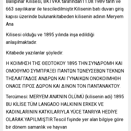
Ballıpınar Kilisesi, BKTVKK tarafından11.08.1989 tarih ve
663 sayılıkarar ile tesciledilmiştir.Kilisenin batı duvarı giriş
kapısı üzerinde bulunankitabeden kilisenin adının Meryem
Ana
Kilisesi olduğu ve 1895 yılında inşa edildiği
anlaşılmaktadır.
Kitabede yazılanlar şöyledir:
Η ΚΟΙΜΗΣΗ ΤΗΣ ΘΕΟΤΟΚΟΥ 1895 ΤΗΝ ΣΥΝΔΡΟΜΗ ΚΑΙ
ΟΜΟΘΥΜΟ ΣΥΜΠΡΑΞΕΙ ΠΑΝΤΩΝ ΤΩΝΕΥΣΕΒΩΝ ΤΕΚΝΩΝ
ΤΗΣΛΑΓΓΑΔΟΣ ΑΝΔΡΩΝ ΚΑΙ ΓΥΝΑΙΚΩΝ ΟΝΟΚΟΙΜΗΘΗ
ΟΝΑΟΣ ΠΡΟΣ ΔΩΡΟΝ ΚΑΙ ΔΙΝΟΝ ΤΟΝ ΠΑΝΤΑΝΑΚΤΟΥ.
Tercümesi: MERYEM ANA’NIN ÖLÜMÜ (kilisenin adı) 1895
BU KİLİSE TÜM LANGADO HALKININ ERKEK VE
KADINLARININ KATKILARIYLA YÜCE TANRIYA HEDİYE
OLARAK YAPILMIŞTIR.Tescil fişinde yer alan bilgiye göre
bir dönem samanlık ve hayvan