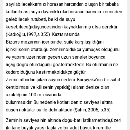
sayılabilecekkırmızı horasan harcından oluşan bir tabaka
kullanılması,suya dayanıklı olanhorasan harcının zeminden
gelebilecek rutubeti, belki de suyu
kesebileceğidüşüncesinden kaynaklanmış olsa gerektir
(Kadıoğlu,1997,s.355). Kazısırasında
Bizans mezarının içerisinde, suile karşılaşıldığını
içinkilisenin oturduğu zemininoldukça yumuşak olduğunu
ve yapımı üzerinden geçen uzun seneler boyunca
aşağıdoğru oturduğunu göstermektedir. Bu oturmanın ne
kadarolduğunu kestirmekoldukça güçtür.
Zemin altından çıkan suyun nedeni: Karşıyaka’nın bir sahil
kentiolması ve kilisenin yapıldığı alanın denize olan
uzaklığının 100 m. civarında
bulunmasıdır. Bu nedenle kotları deniz seviyesi altına
düşen noktalar su ile dolmaktadır (Şahin, 2005, s.35).
Zeminin seviyesinin altında doğu-batı istikametinde,üzeri
iki tane büyük yassı taşla ve bir adet büyük kiremitle