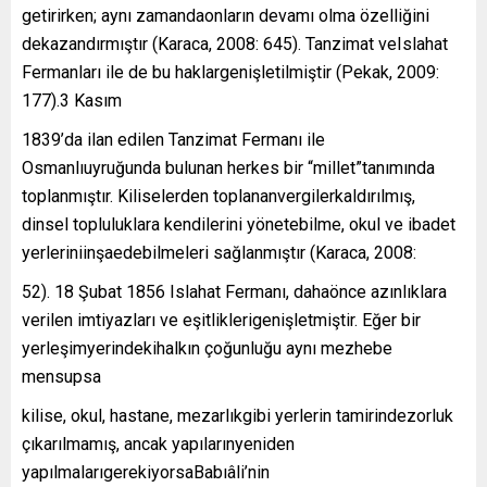
getirirken; aynı zamandaonların devamı olma özelliğini
dekazandırmıştır (Karaca, 2008: 645). Tanzimat veIslahat
Fermanları ile de bu haklargenişletilmiştir (Pekak, 2009:
177).3 Kasım
1839’da ilan edilen Tanzimat Fermanı ile
Osmanlıuyruğunda bulunan herkes bir “millet”tanımında
toplanmıştır. Kiliselerden toplananvergilerkaldırılmış,
dinsel topluluklara kendilerini yönetebilme, okul ve ibadet
yerleriniinşaedebilmeleri sağlanmıştır (Karaca, 2008:
52). 18 Şubat 1856 Islahat Fermanı, dahaönce azınlıklara
verilen imtiyazları ve eşitliklerigenişletmiştir. Eğer bir
yerleşimyerindekihalkın çoğunluğu aynı mezhebe
mensupsa
kilise, okul, hastane, mezarlıkgibi yerlerin tamirindezorluk
çıkarılmamış, ancak yapılarınyeniden
yapılmalarıgerekiyorsaBabıâli’nin