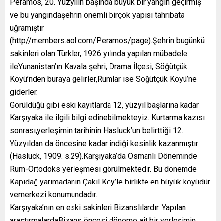
Peramos, 20. Yüzyılın başında büyük bir yangın geçirmiş
ve bu yangındaşehrin önemli birçok yapısı tahribata
uğramıştır
(http//members.aol.com/Peramos/page).Şehrin bugünkü
sakinleri olan Türkler, 1926 yılında yapılan mübadele
ileYunanistan’ın Kavala şehri, Drama İlçesi, Söğütçük
Köyü’nden buraya gelirler,Rumlar ise Söğütçük Köyü’ne
giderler.
Görüldüğü gibi eski kayıtlarda 12, yüzyıl başlarına kadar
Karşıyaka ile ilgili bilgi edinebilmekteyiz. Kurtarma kazısı
sonrası,yerleşimin tarihinin Hasluck’un belirttiği 12.
Yüzyıldan da öncesine kadar indiği kesinlik kazanmıştır
(Hasluck, 1909. s.29).Karşıyaka’da Osmanlı Döneminde
Rum-Ortodoks yerleşmesi görülmektedir. Bu dönemde
Kapıdağ yarımadanın Çakıl Köy’le birlikte en büyük köyüdür
vemerkezi konumundadır.
Karşıyaka’nın en eski sakinleri Bizanslılardır. Yapılan
araştırmalardaBizans öncesi döneme ait bir yerleşimin