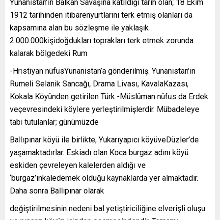
Yunanistan’ın Balkan Savaşına katıldığı tarih olan; 18 Ekim
1912 tarihinden itibarenyurtlarını terk etmiş olanları da
kapsamına alan bu sözleşme ile yaklaşık
2.000.000kişidoğdukları toprakları terk etmek zorunda
kalarak bölgedeki Rum
-Hristiyan nüfusYunanistan’a gönderilmiş. Yunanistan’ın
Rumeli Selanik Sancağı, Drama Livası, KavalaKazası,
Kokala Köyünden getirilen Türk -Müslüman nüfus da Erdek
veçevresindeki köylere yerleştirilmişlerdir. Mübadeleye
tabi tutulanlar; günümüzde
Ballıpınar köyü ile birlikte, Yukarıyapıcı köyüveDüzler’de
yaşamaktadırlar. Eskiadı olan Koca burgaz adını köyü
eskiden çevreleyen kalelerden aldığı ve
‘burgaz’ınkaledemek olduğu kaynaklarda yer almaktadır.
Daha sonra Ballıpınar olarak
değiştirilmesinin nedeni bal yetiştiriciliğine elverişli oluşu