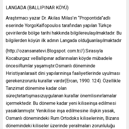
LANGADA (BALLIPINAR KÖYÜ)
Araştırmacı yazar Dr. Akilas Milas’ın “Propontida”adlı
eserinde YorgoKalfopoulos tarafından yapılan Türkçe
çevirilerde bölge tarihi hakkında bilgilereulaşılmaktadır. Bu
bilgilerden köyün ilk adının Langada olduğuanlaşılmaktadır
(http://ozansanatevi.Blogspot. com.tr//).Sırasıyla
Kocaburgaz veBallıpınar adlarınıalan köyde mübadele
öncesiRumlar yaşamıştır.Osmanlı döneminde
Hıristiyanlaraait dini yapılarıninşa faaliyetlerinde uyulması
gerekenzorunlu kurallar vardır(Ercan, 1990: 124). Özellikle
Tanzimat dönemine kadar olan
süreçtetartışmasızuygulanan kurallar önemlisınırlamalar
içermektedir. Bu döneme kadar yeni kiliseinşa edilmesi
yasaklanmıştır. Yenikilise inşa edilmesine ilişkin yasak,
Osmanlı dönemindeki Rum Ortodoks kiliselerinin, Bizans
dönemindeki kiliseler üzerinde yeralmaları zorunluluğu