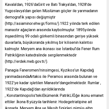
Kavala’dan, 1926’daGirit ve Batı Trakya’dan, 1928’de
Yugoslavya’dan gelen Müslüman göçler ile yarımadanın
demografik yapısı değişmiştir
(http://asiaminor.ehw.gr/forms/).1922 yılında terk edilen
manastır ağaçların arasında kaybolmuştur. 1895yılında
inşaedilmiş 99 odalı görkemli binasından geriye yüksek
duvarlarla, büyükoranda yıkılmış bir kilisenin kalıntısı
kalmıştır. Meryem ana ikonası ise İstanbul’da Fener Rum
Patrikliğinin katedralinde sergilenmektedir
(http://erdek.meb.gov.tr/).
Panagia Faneromeni’ninsimgesi, Kyzikos’un Kapıdağ
yarımadasındaArtakis ile Peramos arasında bulunan ve
1922’ye kadar işletilen Manastır’dangelmektedir. Rumlar ,
1922’de Kapıdağ’dan ayrıldıklarında
, Konstantinopolis’tekiEkümenik PatrikLİĞğe ikonu emanet
ettiler .İkona 8.yüzyıla tarihlenir. Hodegetriatipine ait
ikonada, Meryem Ana ve Mesih figürleri gümüş-altın