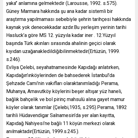
yaka’’ anlamına gelmektedir (Larousse, 1992. s.575).
Güney Marmara hakkında şu ana kadar sistemli bir
araştırma yapılmaması sebebiyle şehrin tarihçesi hakkında
kaynak yok denecekkadar azdır.Bu yerleşim yerinin tarihi
Hasluck’a göre MS 12. yüzyıla kadar iner . 12.Yüzyıl
başında Türk akınları sırasında ahalinin geçici olarak
kıyıdan uzağanakledildiğibilinmektedir(Ertüzün, 1999.
s.246).
Evliya Çelebi, seyahatnamesinde Kapıdağı anlatırken,
Kapıdağın’ınköylerinden de bahsederek İstanbul’da
Şehzade Cami’nin vakıfları olaraktanımladığı Perama,
Muhanya, Arnavutköy köylerini beşer altışar yüz haneli,
bağlık bahçelik ve bol pirinç mahsulü alına gayet mamur
köyler olarak tanımlar (Çelebi,1935, s.295).Perama, 1892
tarihli Hüdavendigar Salnamesin’da yer alan kayıtta,
Kapıdağ Nahiyesi’ne bağlı 11 köyün merkezi olarak
anılmaktadır(Ertüzün, 1999.s.245.).