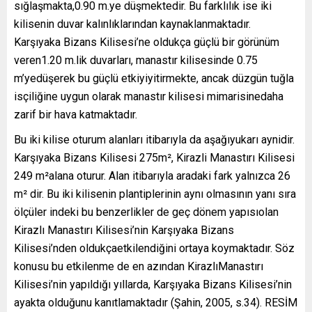
sığlaşmakta,0.90 m.ye düşmektedir. Bu farklılık ise iki
kilisenin duvar kalınlıklarından kaynaklanmaktadır.
Karşıyaka Bizans Kilisesi’ne oldukça güçlü bir görünüm
veren1.20 m.lik duvarları, manastır kilisesinde 0.75
m’yedüşerek bu güçlü etkiyiyitirmekte, ancak düzgün tuğla
isçiliğine uygun olarak manastır kilisesi mimarisinedaha
zarif bir hava katmaktadır.
Bu iki kilise oturum alanları itibarıyla da aşağıyukarı aynidir.
Karşıyaka Bizans Kilisesi 275m², Kirazli Manastırı Kilisesi
249 m²alana oturur. Alan itibarıyla aradaki fark yalnızca 26
m² dir. Bu iki kilisenin plantiplerinin aynı olmasının yanı sıra
ölçüler indeki bu benzerlikler de geç dönem yapısıolan
Kirazlı Manastırı Kilisesi’nin Karşıyaka Bizans
Kilisesi’nden oldukçaetkilendiğini ortaya koymaktadır. Söz
konusu bu etkilenme de en azından KirazlıManastırı
Kilisesi’nin yapıldığı yıllarda, Karşıyaka Bizans Kilisesi’nin
ayakta olduğunu kanıtlamaktadır (Şahin, 2005, s.34). RESİM