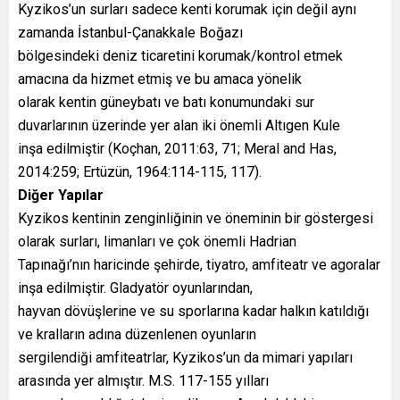
Kyzikos’un surları sadece kenti korumak için değil aynı
zamanda İstanbul-Çanakkale Boğazı
bölgesindeki deniz ticaretini korumak/kontrol etmek
amacına da hizmet etmiş ve bu amaca yönelik
olarak kentin güneybatı ve batı konumundaki sur
duvarlarının üzerinde yer alan iki önemli Altıgen Kule
inşa edilmiştir (Koçhan, 2011:63, 71; Meral and Has,
2014:259; Ertüzün, 1964:114-115, 117).
Diğer Yapılar
Kyzikos kentinin zenginliğinin ve öneminin bir göstergesi
olarak surları, limanları ve çok önemli Hadrian
Tapınağı’nın haricinde şehirde, tiyatro, amfiteatr ve agoralar
inşa edilmiştir. Gladyatör oyunlarından,
hayvan dövüşlerine ve su sporlarına kadar halkın katıldığı
ve kralların adına düzenlenen oyunların
sergilendiği amfiteatrlar, Kyzikos’un da mimari yapıları
arasında yer almıştır. M.S. 117-155 yılları