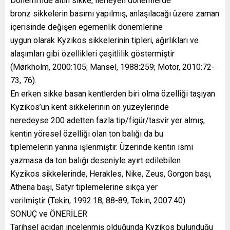
Dönemi’nde altın sikke, ilerleyen dönemlerde
bronz sikkelerin basımı yapılmış, anlaşılacağı üzere zaman
içerisinde değişen egemenlik dönemlerine
uygun olarak Kyzikos sikkelerinin tipleri, ağırlıkları ve
alaşımları gibi özellikleri çeşitlilik göstermiştir
(Mørkholm, 2000:105; Mansel, 1988:259; Motor, 2010:72-
73, 76).
En erken sikke basan kentlerden biri olma özelliği taşıyan
Kyzikos’un kent sikkelerinin ön yüzeylerinde
neredeyse 200 adetten fazla tip/figür/tasvir yer almış,
kentin yöresel özelliği olan ton balığı da bu
tiplemelerin yanına işlenmiştir. Üzerinde kentin ismi
yazmasa da ton balığı deseniyle ayırt edilebilen
Kyzikos sikkelerinde, Herakles, Nike, Zeus, Gorgon başı,
Athena başı, Satyr tiplemelerine sıkça yer
verilmiştir (Tekin, 1992:18, 88-89; Tekin, 2007:40).
SONUÇ ve ÖNERİLER
Tarihsel açıdan incelenmiş olduğunda Kyzikos bulunduğu