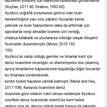
hazinenin yönetimi için idarecinin bulunması gösterilebilir
(Koçhan, 2011:40; Strabon, 1993:60).
Kyzikos coğrafik konumunun getirisi olan ticari
hareketliliğinin yanı sıra, yabancı tüccarları kente
çekmek ve ticari faaliyetlerini daha da arttırmak için
agoralarda vergi almadan ticarete izin verdiği,
oldukça kalabalık ve uluslararası niteliğe ulaşan ihtişamlı
festivaller düzenlemiştir (Motor, 2010:193,
195).
Kyzikos’un sahip olduğu gemiler ve limanlar kent için
deniz ticaretinin önceliğini ve ehemmiyetini öne çıkarmış,
ayrıca limanlarının kapasitesinin büyüklüğü diğer tüccarları
bu limanlara yönlendirerek,
kentin ticaret hayatına canlılık katmıştır (Meral and Has,
2017:108). Karayolu ticaretinin deniz
ticaretine göre nitekim riskli olması nedeniyle Kyzikos
özellikle deniz ticaretinde önemli bir kent haline
gelmiş olsa da, denize olduğu kadar karaya da yakınlığı