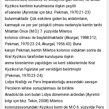
Kyzikos kentinin kurulmasına ilişkin çeşitli
efsaneler (Ayrıntılar için bkz. Pekman, 1970:21-23)
bulunmaktadır. Çok eskilere giden bu anlatımların,
karmaşık ve yer yer çelişkili olması nedeniyle kentin tarihi
Milattan Önce (M.Ö.) 7. yüzyılda Miletos
kolonisi olması ile başlatılmaktadır (Akurgal, 1988:312;
Pekman, 1970:23-24; Akurgal, 1956:43). Buna
karşın Pekman, kentin Miletos kolonisi olduktan sonra da
Kral Kyzikos tarafından kuruluşuna ilişkin
anma törenlerinin yapıldığını ve kent sikkelerinde Kral
Kyzikos’un figürüne yer verildiğini belirtmiştir
(Pekman, 1970:23-24).
Lidya Krallığı ve Pers İmparatorluğu arasındaki savaşın
Perslerin lehine sonuçlanması ile birlikte
Anadolu’da son bulan Lidya döneminin ardından (Ayrıntılı
bilgi için bkz. Tekin, 2008) Miletos
kolonizasyonundaki Kyzikos kenti de M.Ö 6. yüzyılda Pers