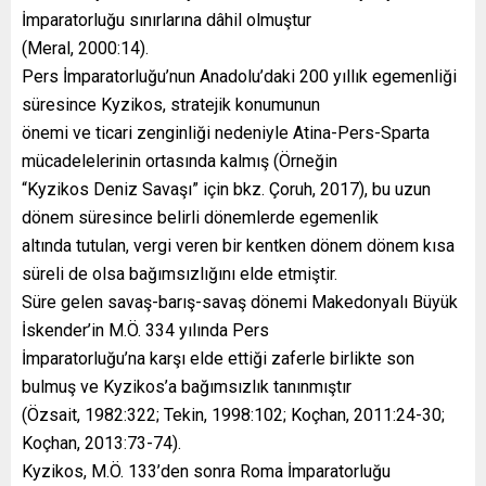
İmparatorluğu sınırlarına dâhil olmuştur
(Meral, 2000:14).
Pers İmparatorluğu’nun Anadolu’daki 200 yıllık egemenliği
süresince Kyzikos, stratejik konumunun
önemi ve ticari zenginliği nedeniyle Atina-Pers-Sparta
mücadelelerinin ortasında kalmış (Örneğin
“Kyzikos Deniz Savaşı” için bkz. Çoruh, 2017), bu uzun
dönem süresince belirli dönemlerde egemenlik
altında tutulan, vergi veren bir kentken dönem dönem kısa
süreli de olsa bağımsızlığını elde etmiştir.
Süre gelen savaş-barış-savaş dönemi Makedonyalı Büyük
İskender’in M.Ö. 334 yılında Pers
İmparatorluğu’na karşı elde ettiği zaferle birlikte son
bulmuş ve Kyzikos’a bağımsızlık tanınmıştır
(Özsait, 1982:322; Tekin, 1998:102; Koçhan, 2011:24-30;
Koçhan, 2013:73-74).
Kyzikos, M.Ö. 133’den sonra Roma İmparatorluğu