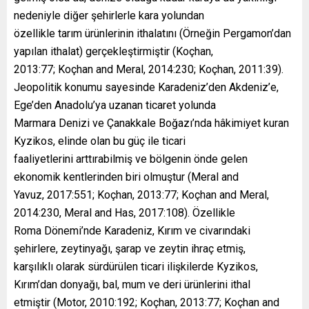
nedeniyle diğer şehirlerle kara yolundan
özellikle tarım ürünlerinin ithalatını (Örneğin Pergamon’dan
yapılan ithalat) gerçekleştirmiştir (Koçhan,
2013:77; Koçhan and Meral, 2014:230; Koçhan, 2011:39).
Jeopolitik konumu sayesinde Karadeniz’den Akdeniz’e,
Ege’den Anadolu’ya uzanan ticaret yolunda
Marmara Denizi ve Çanakkale Boğazı’nda hâkimiyet kuran
Kyzikos, elinde olan bu güç ile ticari
faaliyetlerini arttırabilmiş ve bölgenin önde gelen
ekonomik kentlerinden biri olmuştur (Meral and
Yavuz, 2017:551; Koçhan, 2013:77; Koçhan and Meral,
2014:230, Meral and Has, 2017:108). Özellikle
Roma Dönemi’nde Karadeniz, Kırım ve civarındaki
şehirlere, zeytinyağı, şarap ve zeytin ihraç etmiş,
karşılıklı olarak sürdürülen ticari ilişkilerde Kyzikos,
Kırım’dan donyağı, bal, mum ve deri ürünlerini ithal
etmiştir (Motor, 2010:192; Koçhan, 2013:77; Koçhan and