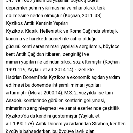
543 ve 1063 yıllarında yaşanan büyük şiddetli
depremler şehrin yıkılmasına ve nihai olarak terk
edilmesine neden olmuştur (Koçhan, 2011: 38).
Kyzikos Antik Kentinin Yapıları
Kyzikos, Klasik, Hellenistik ve Roma Çağı’nda stratejik
konumu ve hareketli ticareti ile sahip olduğu
gücünü kenti saran mimari yapılarla sergilemiş, böylece
kent Antik Çağ’dan itibaren, zenginliği ve
mimari yapıları ile adından sıkça söz ettirmiştir (Koçhan,
1991:119; Yaylalı, et all. 2014:14). Özellikle
Hadrian Dönemi’nde Kyzikos’a ekonomik açıdan yardım
edilmesi bu dönemde ihtişamlı mimari yapıları
arttırmıştır (Meral, 2000:14). M.S. 2. yüzyılda ise tüm
Anadolu kentlerinde görülen kentlerin gelişmesi,
mimarinin zenginleşmesi ve sanat eserlerinde çeşitlilik
Kyzikos’da da kendini göstermiştir (Yaylalı, et
all. 1990:178). Antik Dönem yazarlarından Strabon, kentten
övgüyle bahsederken, bu övgüye layık olan