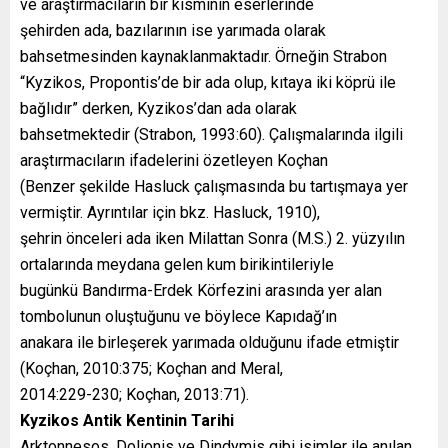
ve araştırmacıların bir kısmının eserlerinde
şehirden ada, bazılarının ise yarımada olarak
bahsetmesinden kaynaklanmaktadır. Örneğin Strabon
“Kyzikos, Propontis’de bir ada olup, kıtaya iki köprü ile
bağlıdır” derken, Kyzikos’dan ada olarak
bahsetmektedir (Strabon, 1993:60). Çalışmalarında ilgili
araştırmacıların ifadelerini özetleyen Koçhan
(Benzer şekilde Hasluck çalışmasında bu tartışmaya yer
vermiştir. Ayrıntılar için bkz. Hasluck, 1910),
şehrin önceleri ada iken Milattan Sonra (M.S.) 2. yüzyılın
ortalarında meydana gelen kum birikintileriyle
bugünkü Bandırma-Erdek Körfezini arasında yer alan
tombolunun oluştuğunu ve böylece Kapıdağ’ın
anakara ile birleşerek yarımada olduğunu ifade etmiştir
(Koçhan, 2010:375; Koçhan and Meral,
2014:229-230; Koçhan, 2013:71).
Kyzikos Antik Kentinin Tarihi
Arktonnesos, Dolionis ve Dindymis gibi isimler ile anılan