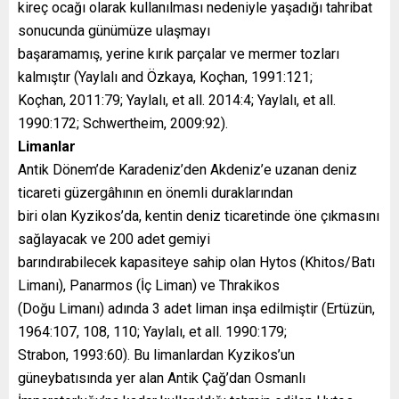
kireç ocağı olarak kullanılması nedeniyle yaşadığı tahribat
sonucunda günümüze ulaşmayı
başaramamış, yerine kırık parçalar ve mermer tozları
kalmıştır (Yaylalı and Özkaya, Koçhan, 1991:121;
Koçhan, 2011:79; Yaylalı, et all. 2014:4; Yaylalı, et all.
1990:172; Schwertheim, 2009:92).
Limanlar
Antik Dönem’de Karadeniz’den Akdeniz’e uzanan deniz
ticareti güzergâhının en önemli duraklarından
biri olan Kyzikos’da, kentin deniz ticaretinde öne çıkmasını
sağlayacak ve 200 adet gemiyi
barındırabilecek kapasiteye sahip olan Hytos (Khitos/Batı
Limanı), Panarmos (İç Liman) ve Thrakikos
(Doğu Limanı) adında 3 adet liman inşa edilmiştir (Ertüzün,
1964:107, 108, 110; Yaylalı, et all. 1990:179;
Strabon, 1993:60). Bu limanlardan Kyzikos’un
güneybatısında yer alan Antik Çağ’dan Osmanlı