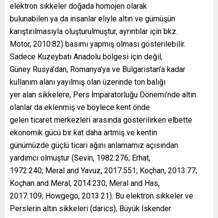
elektron sikkeler doğada homojen olarak
bulunabilen ya da insanlar eliyle altın ve gümüşün
karıştırılmasıyla oluşturulmuştur, ayrıntılar için bkz.
Motor, 2010:82) basımı yapmış olması gösterilebilir.
Sadece Kuzeybatı Anadolu bölgesi için değil,
Güney Rusya’dan, Romanya’ya ve Bulgaristan’a kadar
kullanım alanı yayılmış olan üzerinde ton balığı
yer alan sikkelere, Pers İmparatorluğu Dönemi’nde altın
olanlar da eklenmiş ve böylece kent önde
gelen ticaret merkezleri arasında gösterilirken elbette
ekonomik gücü bir kat daha artmış ve kentin
günümüzde güçlü ticari ağını anlamamız açısından
yardımcı olmuştur (Sevin, 1982:276; Erhat,
1972:240; Meral and Yavuz, 2017:551; Koçhan, 2013:77;
Koçhan and Meral, 2014:230; Meral and Has,
2017:109; Howgego, 2013:21). Bu elektron sikkeler ve
Perslerin altın sikkeleri (darics), Büyük İskender