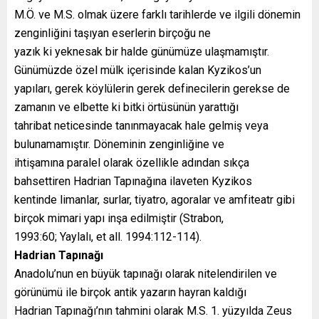
M.Ö. ve M.S. olmak üzere farklı tarihlerde ve ilgili dönemin
zenginliğini taşıyan eserlerin birçoğu ne
yazık ki yeknesak bir halde günümüze ulaşmamıştır.
Günümüzde özel mülk içerisinde kalan Kyzikos’un
yapıları, gerek köylülerin gerek definecilerin gerekse de
zamanın ve elbette ki bitki örtüsünün yarattığı
tahribat neticesinde tanınmayacak hale gelmiş veya
bulunamamıştır. Döneminin zenginliğine ve
ihtişamına paralel olarak özellikle adından sıkça
bahsettiren Hadrian Tapınağına ilaveten Kyzikos
kentinde limanlar, surlar, tiyatro, agoralar ve amfiteatr gibi
birçok mimari yapı inşa edilmiştir (Strabon,
1993:60; Yaylalı, et all. 1994:112-114).
Hadrian Tapınağı
Anadolu’nun en büyük tapınağı olarak nitelendirilen ve
görünümü ile birçok antik yazarın hayran kaldığı
Hadrian Tapınağı’nın tahmini olarak M.S. 1. yüzyılda Zeus