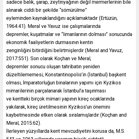
sadece balık, şarap, zeytinyağının değil mermerlerinin bile
alınarak ciddi bir şekilde “sömürülme”
eyleminden kaynaklandığını açıklamaktadır (Ertüzün,
1964:41). Meral ve Yavuz ise çalışmalarında
depremler, kuşatmalar ve “limanlarının dolması” sonucunda
ekonomik faaliyetlerin durmasının kentin
zenginliğini bitirdiğini belirtmişlerdir (Meral and Yavuz,
2017:551). Son olarak Koçhan ve Meral,
depremler sonucu oluşan tahribatın yeniden
düzeltilememesi, Konstantinopolis’in (İstanbul) başkent
olması, İmparatorluğun binalarının yapımı için Kyzikos
mimarilerinin parçalanarak İstanbul’a taşınması
ve kentteki birçok mimari yapının kireç ocaklarında
yakılarak, kireç üretilmesinin Kyzikos’un önemini
kaybetmesinde etken olarak sıralamışlardır (Koçhan and
Meral, 2015:62).
İlerleyen yüzyıllarda kent mevcudiyetini korusa da, M.S.