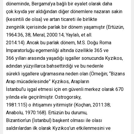
döneminde, Bergama’ya bağlı bir eyalet olarak daha
çok kıyıda yer aldığından diğer dönemlere nazaran sakin
(kesintili de olsa) ve artan ticareti ile birlikte
zenginlik içerisinde parlak bir dönem yaşamıştır (Ertüzün,
1964:36, 38; Meral, 2000:14; Yaylalı, et all.
2014:14). Ancak bu parlak dönem, M.S. Doğu Roma
İmparatorluğu egemenliği altında özellikle 365 ve
366 yılları arasında yaşadığı işgaller sonucunda Kyzikos,
adından yüzyıllarca bahsettirdiği ve bu nedenle
sürekli işgallere uğramasına neden olan (Örneğin; “Bizans
Arap mücadelesinde” Kyzikos, Arapların
İstanbul’u işgal etmesi için en güvenli merkez olarak 670
yılında ele geçirilmiştir. Ostrogorsky,
1981:115) o ihtişamını yitirmiştir (Koçhan, 2011:38;
Anabolu, 1970:168). Ertüzün bu durumu,
Bizantion’un (İstanbul) başkent olması ile olası
saldırılardan ilk olarak Kyzikos’un etkilenmesini ve