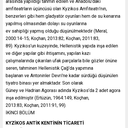
arasında yapıldığı tahmin edilen ve Anadolu’daki
amfiteatrların üçüncüsü olan Kyzikos Amfiteatrı’nın,
benzerleri gibi hem gladyatör oyunları hem de su kenarına
yapılmış olmasından dolayı su oyunlarına
ev sahipliği yapmış olduğu düşünülmektedir (Meral,
2000:14-15; Koçhan, 2013:82; Koçhan, 2011:83,
89). Kyzikos’un kuzeyinde, Hellenistik yapıda inşa edilen
ve diğer yapılar gibi ihtişamını, yapılan kazı
çalışmalarında çıkarılan ufak parçalarla bile gözler önüne
seren, tahminen Hellenistik Çağ’da yapımına
başlanan ve Antoninler Devri’ne kadar sürdüğü düşünülen
tiyatro binası yer almaktadır. Son olarak
Güney ve Hadrian Agorası adında Kyzikos’da 2 adet agora
inşa edilmiştir (Ertüzün, 1964:149, Koçhan,
2013:83; Koçhan, 2011:91, 99).
İKİNCİ BÖLÜM
KYZİKOS ANTİK KENTİNİN TİCARETİ