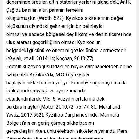
döneminde üretilen altın staterler yerlerini alana dek, Antik
Çağ’da basılan altın paranın temelini
oluşturmuştur. (Wroth, 522). Kyzikos sikkelerinin değer
ölçüsünün civardaki şehirler için bir belirleyici
olması ve sadece bölgesel değil kara ve deniz ticaretinde
uluslararası geçerliliğinin olması Kyzikos’un
bölgedeki gücünü ve önemini gözler önüne sermektedir.
(Yaylalı, et all. 2014:14; Koçhan, 2013:77).
Ege’nin kuzeydoğusundaki en büyük darphanelerden birine
sahip olan Kyzikos’da, M.Ö. 6. yüzyılda
başlayan sikke basımı yer yer kesintiye uğramış olsa da
istikrarını koruyarak ve aynı zamanda
çeşitlendirilerek M.S. 6. yüzyılın ortalarına dek
sürdürülmüştür (Motor, 2010:72, 75-77, 80; Meral and
Yavuz, 2017:552). Kyzikos Darphanesi’nde, Marmara
Bölgesi’nin en geniş gümüş sikke basımı
gerçekleştirilirken, ünlü elektron sikkelerin yanında, Pers