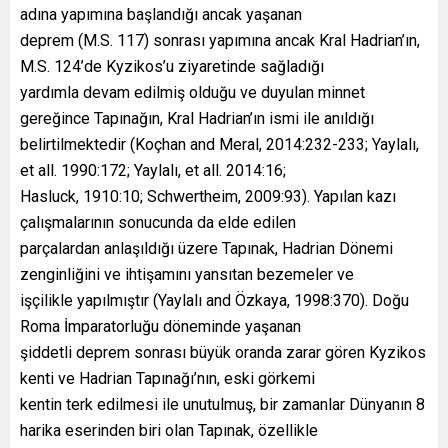
adına yapımına başlandığı ancak yaşanan
deprem (M.S. 117) sonrası yapımına ancak Kral Hadrian’ın,
M.S. 124’de Kyzikos’u ziyaretinde sağladığı
yardımla devam edilmiş olduğu ve duyulan minnet
gereğince Tapınağın, Kral Hadrian’ın ismi ile anıldığı
belirtilmektedir (Koçhan and Meral, 2014:232-233; Yaylalı,
et all. 1990:172; Yaylalı, et all. 2014:16;
Hasluck, 1910:10; Schwertheim, 2009:93). Yapılan kazı
çalışmalarının sonucunda da elde edilen
parçalardan anlaşıldığı üzere Tapınak, Hadrian Dönemi
zenginliğini ve ihtişamını yansıtan bezemeler ve
işçilikle yapılmıştır (Yaylalı and Özkaya, 1998:370). Doğu
Roma İmparatorluğu döneminde yaşanan
şiddetli deprem sonrası büyük oranda zarar gören Kyzikos
kenti ve Hadrian Tapınağı’nın, eski görkemi
kentin terk edilmesi ile unutulmuş, bir zamanlar Dünyanın 8
harika eserinden biri olan Tapınak, özellikle