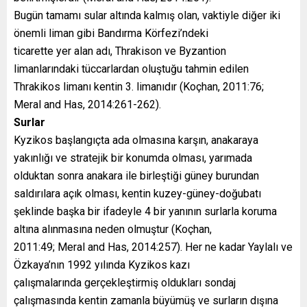
Bugün tamamı sular altında kalmış olan, vaktiyle diğer iki
önemli liman gibi Bandırma Körfezi’ndeki
ticarette yer alan adı, Thrakison ve Byzantion
limanlarındaki tüccarlardan oluştuğu tahmin edilen
Thrakikos limanı kentin 3. limanıdır (Koçhan, 2011:76;
Meral and Has, 2014:261-262).
Surlar
Kyzikos başlangıçta ada olmasına karşın, anakaraya
yakınlığı ve stratejik bir konumda olması, yarımada
olduktan sonra anakara ile birleştiği güney burundan
saldırılara açık olması, kentin kuzey-güney-doğubatı
şeklinde başka bir ifadeyle 4 bir yanının surlarla koruma
altına alınmasına neden olmuştur (Koçhan,
2011:49; Meral and Has, 2014:257). Her ne kadar Yaylalı ve
Özkaya’nın 1992 yılında Kyzikos kazı
çalışmalarında gerçekleştirmiş oldukları sondaj
çalışmasında kentin zamanla büyümüş ve surların dışına