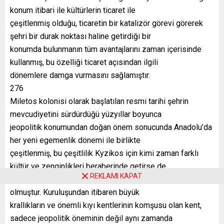
konum itibari ile kültürlerin ticaret ile
çeşitlenmiş olduğu, ticaretin bir katalizör görevi görerek
şehri bir durak noktası haline getirdiği bir
konumda bulunmanın tüm avantajlarını zaman içerisinde
kullanmış, bu özelliği ticaret açısından ilgili
dönemlere damga vurmasını sağlamıştır.
276
Miletos kolonisi olarak başlatılan resmi tarihi şehrin
mevcudiyetini sürdürdüğü yüzyıllar boyunca
jeopolitik konumundan doğan önem sonucunda Anadolu’da
her yeni egemenlik dönemi ile birlikte
çeşitlenmiş, bu çeşitlilik Kyzikos için kimi zaman farklı
kültür ve zenginlikleri beraberinde getirse de
REKLAMI KAPAT
şehri oldukça yıpratan savaşların yaşanmasına da neden
olmuştur. Kuruluşundan itibaren büyük
krallıkların ve önemli kıyı kentlerinin komşusu olan kent,
sadece jeopolitik öneminin değil aynı zamanda