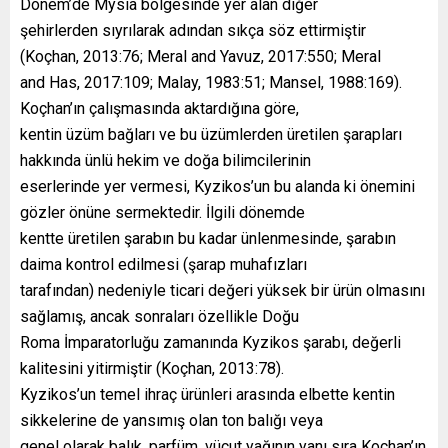
Dönem’de Mysia bölgesinde yer alan diğer
şehirlerden sıyrılarak adından sıkça söz ettirmiştir
(Koçhan, 2013:76; Meral and Yavuz, 2017:550; Meral
and Has, 2017:109; Malay, 1983:51; Mansel, 1988:169).
Koçhan’ın çalışmasında aktardığına göre,
kentin üzüm bağları ve bu üzümlerden üretilen şarapları
hakkında ünlü hekim ve doğa bilimcilerinin
eserlerinde yer vermesi, Kyzikos’un bu alanda ki önemini
gözler önüne sermektedir. İlgili dönemde
kentte üretilen şarabın bu kadar ünlenmesinde, şarabın
daima kontrol edilmesi (şarap muhafızları
tarafından) nedeniyle ticari değeri yüksek bir ürün olmasını
sağlamış, ancak sonraları özellikle Doğu
Roma İmparatorluğu zamanında Kyzikos şarabı, değerli
kalitesini yitirmiştir (Koçhan, 2013:78).
Kyzikos’un temel ihraç ürünleri arasında elbette kentin
sikkelerine de yansımış olan ton balığı veya
genel olarak balık, parfüm, vücut yağının yanı sıra Koçhan’ın