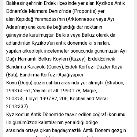
Balıkesir şehrinin Erdek ilçesinde yer alan Kyzikos Antik
Dönem’de Marmara Denizi’nde (Propontis) yer
alan Kapıdağ Yarımadası’nın (Arktonnesos veya Ayı
Adası’nın) ana kara ile bağlandığı dar noktanın
güneyinde kurulmuştur. Belkıs veya Balkız olarak da
adlandırılan Kyzikos’un antik dönemde ki sınırları,
yapılan arkeolojik incelemeler sonucunda günümüzün Ayı
Dağı-Hamamlı-Belkıs Köyleri (Kuzey), ErdekEdincik-
Bandırma Karayolu (Güney), Erdek Körfezi-Düzler Köyü
(Batı), Bandırma Körfezi-Aşağıyapıcı
Köyü (Doğu) güzergâhları arasında yer almıştır (Strabon,
1993:60-61; Yaylalı et all. 1990:178; Magie,
2003:55; Lloyd, 1997:82, 206; Koçhan and Meral,
2013:337).
Kyzikos’un Antik Dönem’de tasvir edilen coğrafi konumu
ile günümüzde kalıntılarının yer aldığı bölge
arasında ortaya çıkan bağdaşmazlık Antik Dönem gezgin