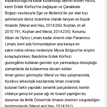
İmparatorluğu’na kadar kullanıldığı tahmin edilen Hytos,
kenti Erdek Körfezi’ne bağlayan ve Çanakkale
Boğazı vasıtasıyla Ege ve Akdeniz’de yer alan kıyı
şehirleriyle deniz ticaretine olanak tanıyan en büyük
limandır (Meral and Has, 2014:260; Koçhan, et all.
2010:191, Koçhan and Meral, 2014:235). Konumu
itibari ile Hytos Limanı kadar önemli olan Panarmos
Limanı, kent ada formundayken ana karaya en
yakın nokta olması nedeniyle Mysia Bölgesi’ne erişimi
kolaylaştırırken, Bandırma-Erdek Körfezi
güzergâhını kullanan gemiler için yarımadaya dönüştüğü
zamanlarda da kullanımına devam edilen
liman görevi görmüştür. Meral ve Has çalışmasında,
Kyzikos arkeolojik kazılarında liman civarında
bulunan farklı yapıdaki seramik parçalılarının, kentin
oldukça geniş bir pazar ağı ile ticaret yaptığını bu
durumun da Antik Dönem’de limanın önemini vurguladığını
belirtmişlerdir (Meral and Has, 2014:261).