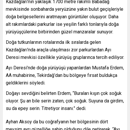
Kazdağları’nın yaklaşık 1700 metre rakımlı Babadağ
mevkisinde sonbaharda yeryüzüne yakın bulut geçişleriyle
doğa belgesellerini aratmayan görüntüler oluşuyor. Daha
alt rakımlardaki parkurlar ise yeşilin farklı tonlarıyla doğa
yürüyüşçülerine birbirinden güzel manzaralar sunuyor.
Doğa tutkunlarının rotalarında ilk sıralarda gelen
Kazdağları’nda araçla ulaşılması zor parkurlardan Ayı
Deresi mevkisi özellikle yürüyüş gruplarınca tercih ediliyor.
Ayı Deresi’nde doğa yürüyüşü yapanlardan Mustafa Erdem,
AA muhabirine, Tekirdağ’dan bu bölgeye fırsat buldukça
geldiklerini söyledi.
Doğayı sevdiğini belirten Erdem, “Buraları kışın çok soğuk
oluyor. Şu an bile serin zaten, çok soğuk. Suyuna da girdim,
su da epey serin. Titretiyor insanı.” dedi.
Ayhan Aksoy da bu coğrafyanın her bölgesinin dört
mevsim ayrı güzelliğe sahip olduğunu dile getirerek, “Ayı