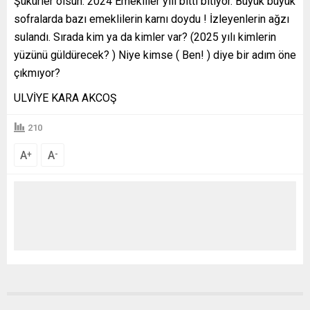
Şükürler olsun. 2024 Emekliler yılı bitti bitiyor. Büyük büyük
sofralarda bazı emeklilerin karnı doydu ! İzleyenlerin ağzı
sulandı. Sırada kim ya da kimler var? (2025 yılı kimlerin
yüzünü güldürecek? ) Niye kimse ( Ben! ) diye bir adım öne
çıkmıyor?
ULVİYE KARA AKCOŞ
210
A
A
+
-