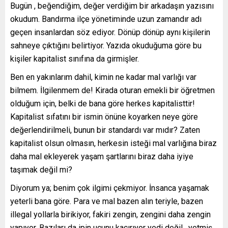
Bugün , beğendiğim, değer verdiğim bir arkadaşın yazısını
okudum. Bandırma ilçe yönetiminde uzun zamandır adı
geçen insanlardan söz ediyor. Dönüp dönüp aynı kişilerin
sahneye çıktığını belirtiyor. Yazıda okuduğuma göre bu
kişiler kapitalist sınıfına da girmişler.
Ben en yakınlarım dahil, kimin ne kadar mal varlığı var
bilmem. İlgilenmem de! Kirada oturan emekli bir öğretmen
olduğum için, belki de bana göre herkes kapitalisttir!
Kapitalist sıfatını bir ismin önüne koyarken neye göre
değerlendirilmeli, bunun bir standardı var mıdır? Zaten
kapitalist olsun olmasın, herkesin isteği mal varlığına biraz
daha mal ekleyerek yaşam şartlarını biraz daha iyiye
taşımak değil mi?
Diyorum ya; benim çok ilgimi çekmiyor. İnsanca yaşamak
yeterli bana göre. Para ve mal bazen alın teriyle, bazen
illegal yollarla birikiyor, fakiri zengin, zengini daha zengin
yapıyor. Bazıları da ipin ucunu kaçırıyor yedi değil , yetmiş