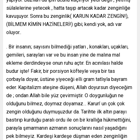
sülalelerine yetecek , hatta taşıp artacak kadar zenginliğe
kavuşuyor. Sonra bu zenginlik( KARUN KADAR ZENGİN!),
(BİLMEM KİMİN HAZİNELERİ!) gibi; kendi yok, adı var
oluyor..
. Bir insanın; sayısını bilmediği yatları , konakları, uçakları,
gemileri, sarayları var ve bu insan yine de malına mal
ekleme derdindeyse onun ruhu açtır. En acınılası halde
budur işte! Fakir, bir porsiyon köfteyle veya bir tas
çorbayla doyar, üstüne yiyeceği elli gram tatlıyla bayram
eder. Kapitalizm ateşine düşeni, Allah doyursun diyeceğim
de ; ondan Allah bile yüz çevirmiştir. O doygunluğun ne
olduğunu bilmez, doymaz doyamaz… Karun’ un çok çok
zengin olduğunu duymuşuzdur da. Tarihte ilk altın parayı
bastırıp kurduğu paralı ordu ile on bir krallığa hükmettiğini,
parayla şımarmanın azmanın sonuçlarını nasıl yaşadığını
pek bilmeyiz. Kardeşi kardeşe düşman eden zenginliğin