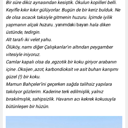
Bir süre dikiz aynasından kesiştik. Okulun kopilleri belli.
Keyifle kıkır kıkır gülüyorlar. Bugün de bir keriz bulduk. Ne
de olsa sıcacık taksiyle gitmenin huzuru. İçimde iyilik
yapmanın alçak h
uzuru…yanımdaki bayan
hala diken
üstünde, tedirgin.
Alt tarafı iki velet yahu.
Ölüköy, namı diğer Çalışkanlar’ın altından peygamber
vitesiyle iniyoruz.
Camlar kapalı olsa da ,egzotik bir koku giriyor arabanın
içine .Oksijen ,azot, karbondioksit ve asit buharı karışımı
güzel (!) bir koku.
Mamun Bahçeler’ini geçerken sağda talihsiz yapılara
takılıyor gözlerim. Kaderine terk edilmişlik, yalnız
bırakılmışlık, sahipsizlik. Havanın acı kekrek kokusuyla
bütünleşen bir hüzün.