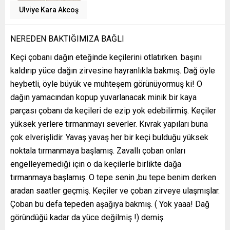
Ulviye Kara Akcoş
NEREDEN BAKTIĞIMIZA BAĞLI
Keçi çobanı dağın eteğinde keçilerini otlatırken. başını
kaldırıp yüce dağın zirvesine hayranlıkla bakmış. Dağ öyle
heybetli, öyle büyük ve muhteşem görünüyormuş ki! O
dağın yamacından kopup yuvarlanacak minik bir kaya
parçası çobanı da keçileri de ezip yok edebilirmiş. Keçiler
yüksek yerlere tırmanmayı severler. Kıvrak yapıları buna
çok elverişlidir. Yavaş yavaş her bir keçi bulduğu yüksek
noktala tırmanmaya başlamış. Zavallı çoban onları
engelleyemediği için o da keçilerle birlikte dağa
tırmanmaya başlamış. O tepe senin ,bu tepe benim derken
aradan saatler geçmiş. Keçiler ve çoban zirveye ulaşmışlar.
Çoban bu defa tepeden aşağıya bakmış. ( Yok yaaa! Dağ
göründüğü kadar da yüce değilmiş !) demiş.