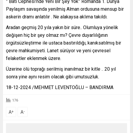
” Batı Cephesi’nde Yeni Bir Şey Yok” Romanda 1. Dünya
Paylaşım savaşında yenilmiş Alman ordusuna mensup bir
askerin dramı anlatılır . Ne alakaysa aklıma takıldı.
Aradan geçmiş 20 yıla yakın bir süre.. Olumluya yönelik
değişen hiç bir şey olmaz mı? Çevre duyarlılığının
örgütsüzleştirme ile ustaca bastırıldığı, kanıksatılmış bir
çevre mahkumiyeti. Lanet sürüyor ve yeni çevresel
felaketler eklenmek üzere.
Üzerine ölü toprağı serilmiş inanılmaz bir kitle .. 20 yıl
sonra yine aynı resim olacak gibi umutsuzluk.
18-12-2024 /MEHMET LEVENTOĞLU – BANDIRMA
176
A
A
+
-