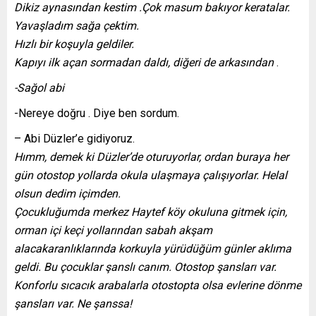
Dikiz aynasından kestim .Çok masum bakıyor keratalar.
Yavaşladım sağa çektim.
Hızlı bir koşuyla geldiler.
Kapıyı ilk açan sormadan daldı, diğeri de arkasından
.
-Sağol abi
-Nereye doğru . Diye ben sordum.
– Abi Düzler’e gidiyoruz.
Hımm, demek ki Düzler’de oturuyorlar, ordan buraya her
gün otostop yollarda okula ulaşmaya çalışıyorlar. Helal
olsun dedim içimden.
Çocukluğumda merkez Haytef köy okuluna gitmek için,
orman içi keçi yollarından sabah akşam
alacakaranlıklarında korkuyla yürüdüğüm günler aklıma
geldi. Bu çocuklar şanslı canım. Otostop şansları var.
Konforlu sıcacık arabalarla otostopta olsa evlerine dönme
şansları var. Ne şanssa!