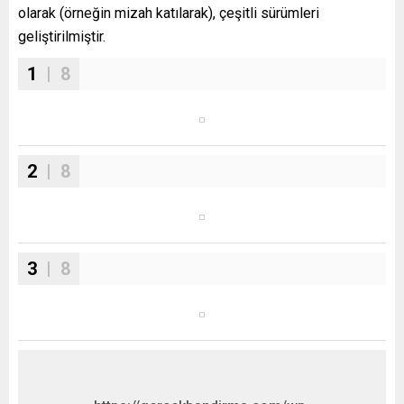
olarak (örneğin mizah katılarak), çeşitli sürümleri
geliştirilmiştir.
1
| 8
2
| 8
3
| 8