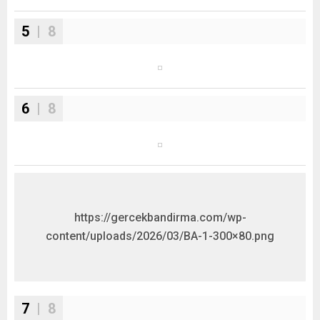
5
| 8
6
| 8
https://gercekbandirma.com/wp-
content/uploads/2026/03/BA-1-300×80.png
7
| 8