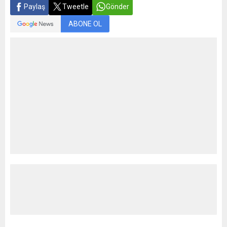
Paylaş
Tweetle
Gönder
ABONE OL