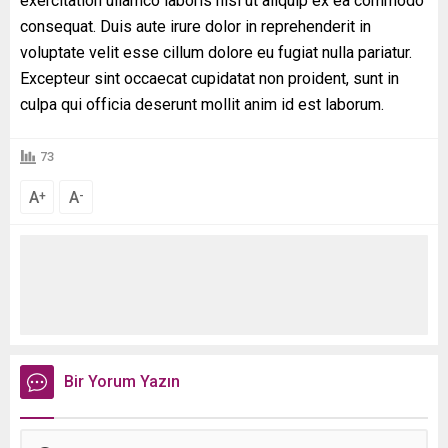
exercitation ullamco laboris nisi ut aliquip ex ea commodo
consequat. Duis aute irure dolor in reprehenderit in
voluptate velit esse cillum dolore eu fugiat nulla pariatur.
Excepteur sint occaecat cupidatat non proident, sunt in
culpa qui officia deserunt mollit anim id est laborum.
73
A
A
+
-
Bir Yorum Yazın