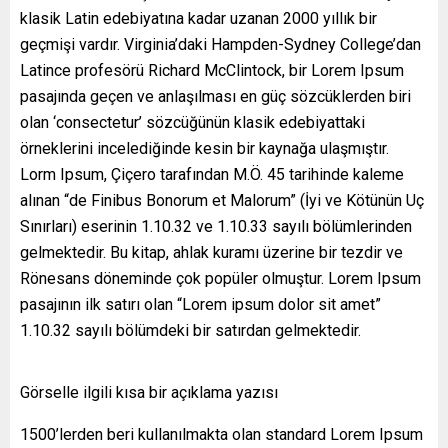
klasik Latin edebiyatına kadar uzanan 2000 yıllık bir
geçmişi vardır. Virginia’daki Hampden-Sydney College’dan
Latince profesörü Richard McClintock, bir Lorem Ipsum
pasajında geçen ve anlaşılması en güç sözcüklerden biri
olan ‘consectetur’ sözcüğünün klasik edebiyattaki
örneklerini incelediğinde kesin bir kaynağa ulaşmıştır.
Lorm Ipsum, Çiçero tarafından M.Ö. 45 tarihinde kaleme
alınan “de Finibus Bonorum et Malorum” (İyi ve Kötünün Uç
Sınırları) eserinin 1.10.32 ve 1.10.33 sayılı bölümlerinden
gelmektedir. Bu kitap, ahlak kuramı üzerine bir tezdir ve
Rönesans döneminde çok popüler olmuştur. Lorem Ipsum
pasajının ilk satırı olan “Lorem ipsum dolor sit amet”
1.10.32 sayılı bölümdeki bir satırdan gelmektedir.
Görselle ilgili kısa bir açıklama yazısı
1500’lerden beri kullanılmakta olan standard Lorem Ipsum