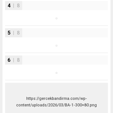
4
| 8
5
| 8
6
| 8
https://gercekbandirma.com/wp-
content/uploads/2026/03/BA-1-300×80.png