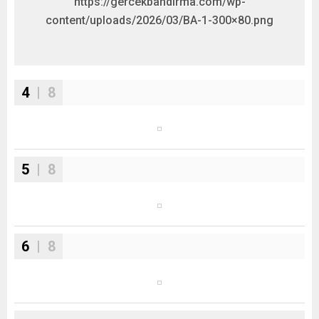
https://gercekbandirma.com/wp-
content/uploads/2026/03/BA-1-300×80.png
4
| 8
5
| 8
6
| 8