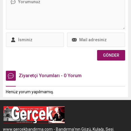
Ziyaretçi Yorumları - 0 Yorum
Henüz yorum yapılmamış.
www.gercekbandirma.com - Bandırma'nın Gözü, Kulağı, Sesi.