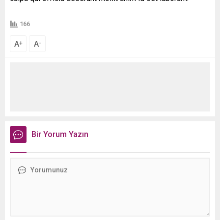
166
A
A
+
-
Bir Yorum Yazın