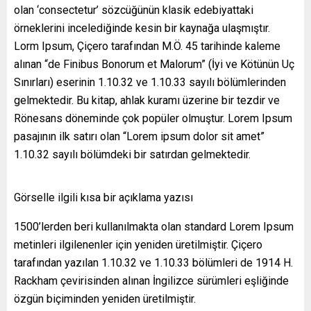
olan ‘consectetur’ sözcüğünün klasik edebiyattaki
örneklerini incelediğinde kesin bir kaynağa ulaşmıştır.
Lorm Ipsum, Çiçero tarafından M.Ö. 45 tarihinde kaleme
alınan “de Finibus Bonorum et Malorum” (İyi ve Kötünün Uç
Sınırları) eserinin 1.10.32 ve 1.10.33 sayılı bölümlerinden
gelmektedir. Bu kitap, ahlak kuramı üzerine bir tezdir ve
Rönesans döneminde çok popüler olmuştur. Lorem Ipsum
pasajının ilk satırı olan “Lorem ipsum dolor sit amet”
1.10.32 sayılı bölümdeki bir satırdan gelmektedir.
Görselle ilgili kısa bir açıklama yazısı
1500’lerden beri kullanılmakta olan standard Lorem Ipsum
metinleri ilgilenenler için yeniden üretilmiştir. Çiçero
tarafından yazılan 1.10.32 ve 1.10.33 bölümleri de 1914 H.
Rackham çevirisinden alınan İngilizce sürümleri eşliğinde
özgün biçiminden yeniden üretilmiştir.