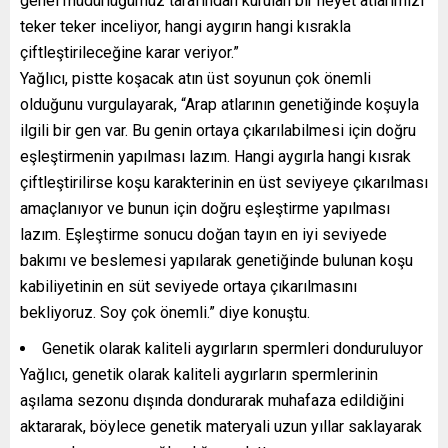
genel müdürlüğümüz tarafından kurulan bir heyet atlarımızı
teker teker inceliyor, hangi aygırın hangi kısrakla
çiftleştirileceğine karar veriyor.”
Yağlıcı, pistte koşacak atın üst soyunun çok önemli
olduğunu vurgulayarak, “Arap atlarının genetiğinde koşuyla
ilgili bir gen var. Bu genin ortaya çıkarılabilmesi için doğru
eşleştirmenin yapılması lazım. Hangi aygırla hangi kısrak
çiftleştirilirse koşu karakterinin en üst seviyeye çıkarılması
amaçlanıyor ve bunun için doğru eşleştirme yapılması
lazım. Eşleştirme sonucu doğan tayın en iyi seviyede
bakımı ve beslemesi yapılarak genetiğinde bulunan koşu
kabiliyetinin en süt seviyede ortaya çıkarılmasını
bekliyoruz. Soy çok önemli.” diye konuştu.
Genetik olarak kaliteli aygırların spermleri donduruluyor
Yağlıcı, genetik olarak kaliteli aygırların spermlerinin
aşılama sezonu dışında dondurarak muhafaza edildiğini
aktararak, böylece genetik materyali uzun yıllar saklayarak