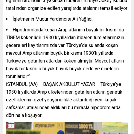
eğitimin ardından 3 yaşından itibaren Türkiye Jokey Kulübü
tarafından organize edilen yarışlarda atalarını temsil ediyor
İşletmenin Müdür Yardımcısı Ali Yağlıcı:
Hipodromlarda koşan Arap atlarının büyük bir kısmı da
TİGEM kökenlidir. 1930’lı yıllardan itibaren tüm atlarımızın
şecereleri kayıtlarımızda var. Türkiye’de şu anda koşan
mevcut Arap atlarının büyük bir kısmı 1930’lı yıllarda
Türkiye’ye getirilen atlardan köken almıştır. Mevcut atların
büyük bir kısmı o büyük büyük büyük dede ve ninelerin
torunlarıdır”
İSTANBUL (AA) – BAŞAK AKBULUT YAZAR – Türkiye’ye
1930’lı yıllarda Arap ülkelerinden getirilen atların genetik
özelliklerinin özel yetiştiricilikle aktarıldığı yeni kuşak
safkanlar, atalarından aldıkları bu mirasla hipodromlarda
dört nala koşuyor.