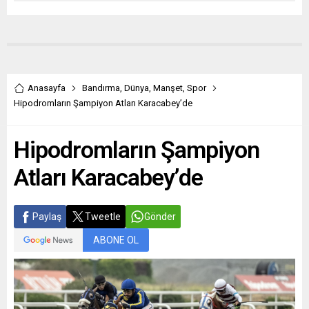
Anasayfa
Bandırma
,
Dünya
,
Manşet
,
Spor
Hipodromların Şampiyon Atları Karacabey’de
Hipodromların Şampiyon
Atları Karacabey’de
Paylaş
Tweetle
Gönder
ABONE OL