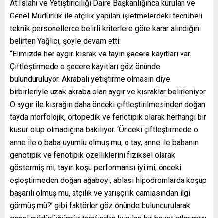
At Islahı ve Yetiştiriciliği Daire Başkanlığınca kurulan ve
Genel Müdürlük ile atçılık yapılan işletmelerdeki tecrübeli
teknik personellerce belirli kriterlere göre karar alındığını
belirten Yağlıcı, şöyle devam etti:
“Elimizde her aygır, kısrak ve tayın şecere kayıtları var.
Çiftleştirmede o şecere kayıtları göz önünde
bulunduruluyor. Akrabalı yetiştirme olmasın diye
birbirleriyle uzak akraba olan aygır ve kısraklar belirleniyor.
O aygır ile kısrağın daha önceki çiftleştirilmesinden doğan
tayda morfolojik, ortopedik ve fenotipik olarak herhangi bir
kusur olup olmadığına bakılıyor. ‘Önceki çiftleştirmede o
anne ile o baba uyumlu olmuş mu, o tay, anne ile babanın
genotipik ve fenotipik özelliklerini fiziksel olarak
göstermiş mi, tayın koşu performansı iyi mi, önceki
eşleştirmeden doğan ağabeyi, ablası hipodromlarda koşup
başarılı olmuş mu, atçılık ve yarışçılık camiasından ilgi
görmüş mü?’ gibi faktörler göz önünde bulundurularak