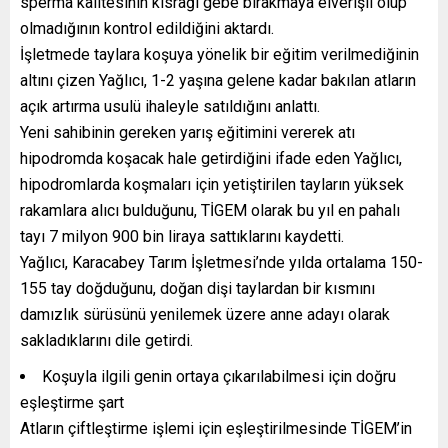
sperma kalitesinin kısrağı gebe bırakmaya elverişli olup
olmadığının kontrol edildiğini aktardı.
İşletmede taylara koşuya yönelik bir eğitim verilmediğinin
altını çizen Yağlıcı, 1-2 yaşına gelene kadar bakılan atların
açık artırma usulü ihaleyle satıldığını anlattı.
Yeni sahibinin gereken yarış eğitimini vererek atı
hipodromda koşacak hale getirdiğini ifade eden Yağlıcı,
hipodromlarda koşmaları için yetiştirilen tayların yüksek
rakamlara alıcı bulduğunu, TİGEM olarak bu yıl en pahalı
tayı 7 milyon 900 bin liraya sattıklarını kaydetti.
Yağlıcı, Karacabey Tarım İşletmesi’nde yılda ortalama 150-
155 tay doğduğunu, doğan dişi taylardan bir kısmını
damızlık sürüsünü yenilemek üzere anne adayı olarak
sakladıklarını dile getirdi.
Koşuyla ilgili genin ortaya çıkarılabilmesi için doğru
eşleştirme şart
Atların çiftleştirme işlemi için eşleştirilmesinde TİGEM’in