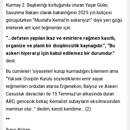
Kurmay 2. Başkanlığı koltuğunda oturan Yaşar Güler,
Savunma Bakanı olarak bakanlığının 2025 yılı bütçesi
görüşülürken “Mustafa Kemal’in askeriyiz!” diye yeri göğü
inleterek ant içen teğmenler için:
“…defaten yapılan ikaz ve emirlere rağmen kasıtlı,
organize ve planlı bir disiplinsizlik kaynağıdır.”, “Bu
askeri hiyerarşi için kabul edilemez bir durumdur.”
dedi.
Bu cümleleri ‘siyaseten’ kurup kurmadığını bilemem ama
“Yüksek Disiplin Kurulu söylediklerini emir sayar
teğmenleri ordudan atarsa Ergenekon, Balyoz ve Askeri
Casusluk davacıları ile 15 Temmuz’un arkasında duran
ABD, gencecik birkaç Kemalist subayların eksilmesinden
memnun olur…” dedim, kendi kendime… (2)
**
İkinci Bölüm