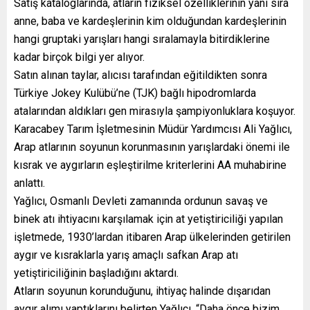
Satış kataloglarında, atların fiziksel özelliklerinin yanı sıra
anne, baba ve kardeşlerinin kim olduğundan kardeşlerinin
hangi gruptaki yarışları hangi sıralamayla bitirdiklerine
kadar birçok bilgi yer alıyor.
Satın alınan taylar, alıcısı tarafından eğitildikten sonra
Türkiye Jokey Kulübü’ne (TJK) bağlı hipodromlarda
atalarından aldıkları gen mirasıyla şampiyonluklara koşuyor.
Karacabey Tarım İşletmesinin Müdür Yardımcısı Ali Yağlıcı,
Arap atlarının soyunun korunmasının yarışlardaki önemi ile
kısrak ve aygırların eşleştirilme kriterlerini AA muhabirine
anlattı.
Yağlıcı, Osmanlı Devleti zamanında ordunun savaş ve
binek atı ihtiyacını karşılamak için at yetiştiriciliği yapılan
işletmede, 1930’lardan itibaren Arap ülkelerinden getirilen
aygır ve kısraklarla yarış amaçlı safkan Arap atı
yetiştiriciliğinin başladığını aktardı.
Atların soyunun korunduğunu, ihtiyaç halinde dışarıdan
aygır alımı yaptıklarını belirten Yağlıcı, “Daha önce bizim