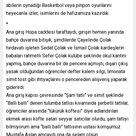
abilerin oynadığı Basketbol veya pinpon oyunlarını
heyecanla izler, isimlerini de hafızamıza kazırdık.
*
Ana giriş Hopa caddesi taraftaydı, girişin hemen yanında
bahçe duvarına bitişik, şimdilerde Çayelinde Çolak
hırdavatı işleten Sedat Çolak ve İsmail Çolak kardeşlerin
babaları rahmetli Sefer Çolak kulübe şeklinde okul kantini
yapmış, bahçe duvarına bir de pencere açmıştı, dışarı çıkış
yasak olduğundan öğrenciler defter kalem silgi, limonata
simit tost gibi ihtiyaçlarını o pencereden alışveriş yaparak
giderirdi.
Ana giriş kapısı çevresinde “Şam tatlı” ve simit şeklinde
“Ballı ballı” denen tulumba tatlısı kıvamında şerbetli tatlılar,
öğrenciler arasında “tükürük köftesi” diye adlandırılan
ekmek arası köfte satan seyyar satıcılar olurdu, şam tatlıyı
bilmiyorum ama “balli balli” tatlısının ustası komşumuz
Mustafa Aslan amcaydı ona da selam olsun