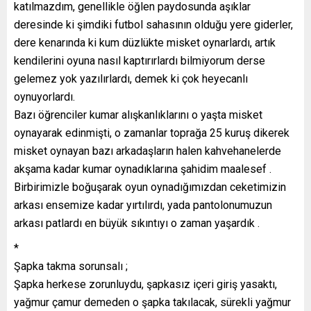
katılmazdım, genellikle öğlen paydosunda aşıklar
deresinde ki şimdiki futbol sahasının olduğu yere giderler,
dere kenarında ki kum düzlükte misket oynarlardı, artık
kendilerini oyuna nasıl kaptırırlardı bilmiyorum derse
gelemez yok yazılırlardı, demek ki çok heyecanlı
oynuyorlardı.
Bazı öğrenciler kumar alışkanlıklarını o yaşta misket
oynayarak edinmişti, o zamanlar toprağa 25 kuruş dikerek
misket oynayan bazı arkadaşların halen kahvehanelerde
akşama kadar kumar oynadıklarına şahidim maalesef .
Birbirimizle boğuşarak oyun oynadığımızdan ceketimizin
arkası ensemize kadar yırtılırdı, yada pantolonumuzun
arkası patlardı en büyük sıkıntıyı o zaman yaşardık .
*
Şapka takma sorunsalı ;
Şapka herkese zorunluydu, şapkasız içeri giriş yasaktı,
yağmur çamur demeden o şapka takılacak, sürekli yağmur