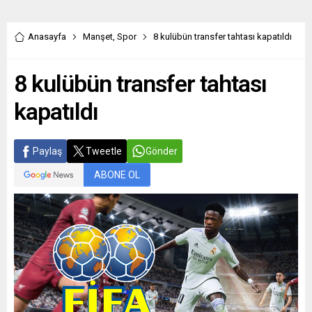
Anasayfa
Manşet
,
Spor
8 kulübün transfer tahtası kapatıldı
8 kulübün transfer tahtası
kapatıldı
Paylaş
Tweetle
Gönder
ABONE OL