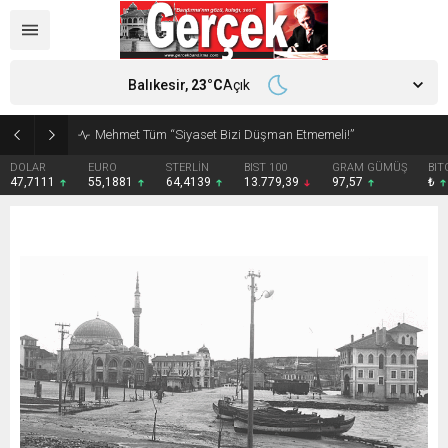
Balıkesir,
23
°C
Açık
Mehmet Tüm “Siyaset Bizi Düşman Etmemeli!”
DOLAR
EURO
STERLİN
BIST 100
GRAM GÜMÜŞ
BIT
47,7111
55,1881
64,4139
13.779,39
97,57
₺