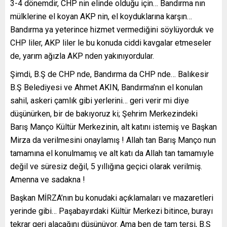
3-4 dönemdir, CHP nin elinde olduğu için… Bandırma nın
mülklerine el koyan AKP nin, el koyduklarına karşın…
Bandırma ya yeterince hizmet vermediğini söylüyorduk ve
CHP liler, AKP liler le bu konuda ciddi kavgalar etmeseler
de, yarım ağızla AKP nden yakınıyordular.
Şimdi, B.Ş de CHP nde, Bandırma da CHP nde… Balıkesir
B.Ş Belediyesi ve Ahmet AKIN, Bandırma’nın el konulan
sahil, askeri çamlık gibi yerlerini… geri verir mi diye
düşünürken, bir de bakıyoruz ki; Şehrim Merkezindeki
Barış Manço Kültür Merkezinin, alt katını istemiş ve Başkan
Mirza da verilmesini onaylamış ! Allah tan Barış Manço nun
tamamına el konulmamış ve alt katı da Allah tan tamamıyle
değil ve süresiz değil, 5 yıllığına geçici olarak verilmiş.
Amenna ve sadakna !
Başkan MİRZA’nın bu konudaki açıklamaları ve mazaretleri
yerinde gibi… Paşabayırdaki Kültür Merkezi bitince, burayı
tekrar geri alacağını düşünüyor. Ama ben de tam tersi, B.Ş