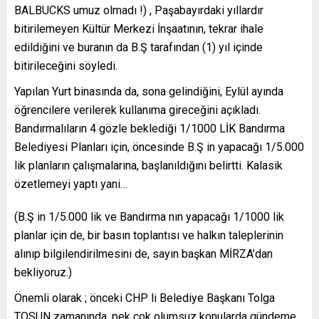
BALBUCKS umuz olmadı !) , Paşabayırdaki yıllardır
bitirilemeyen Kültür Merkezi İnşaatının, tekrar ihale
edildiğini ve buranın da B.Ş tarafından (1) yıl içinde
bitirileceğini söyledi.
Yapılan Yurt binasında da, sona gelindiğini, Eylül ayında
öğrencilere verilerek kullanıma gireceğini açıkladı.
Bandırmalıların 4 gözle beklediği 1/1000 LİK Bandırma
Belediyesi Planları için, öncesinde B.Ş in yapacağı 1/5.000
lik planların çalışmalarına, başlanıldığını belirtti. Kalasik
özetlemeyi yaptı yani…
(B.Ş in 1/5.000 lik ve Bandırma nın yapacağı 1/1000 lik
planlar için de, bir basın toplantısı ve halkın taleplerinin
alınıp bilgilendirilmesini de, sayın başkan MİRZA’dan
bekliyoruz.)
Önemli olarak ; önceki CHP li Belediye Başkanı Tolga
TOSUN zamanında, pek çok olumsuz konularda gündeme