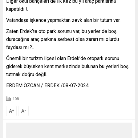
Diğer okul bahçeleri de ilk kez bu yıl araç parklarına
kapatıldı !.
Vatandaşa işkence yapmaktan zevk alan bir tutum var.
Zaten Erdek’te oto park sorunu var; bu yerler de boş
duracağına araç parkına serbest olsa zararı mı olurdu
faydası mı.?..
Önemli bir turizm ilçesi olan Erdek’de otopark sorunu
giderek büyürken kent merkezinde bulunan bu yerleri boş
tutmak doğru değil…
ERDEM ÖZCAN / ERDEK /08-07-2024
108
A
A
+
-