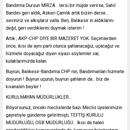
Bandırma Dursun MİRZA… tersi bir müjde verirse, Sahil
Bandını geri aldık, Askeri Çamlık artık bizim derse…
seviniriz ve alkışlarız valla. Ben, Balıkesir in aldıklarını
değil, geri verdiklerini duymak isterim !
Artık ; AKP-CHP DİYE BİR MAZERET YOK. Seçimlerden
önce, ikisi de aynı parti olunca şahlanacağız, uçacağız ve
hizmete doyacağız diyen siyasi söylemler var,
kulaklarımızda kalan.
Buyrun, Balıkesir-Bandırma CHP nin, Bandırmalıları hizmete
doyurun ! Buyrun uçurun, buyrun şahlanın da… biz de
kıvanalım beyler !
KURULMAYAN MÜDÜRLÜKLER…
Biliyorsunuz, önceki meclislerde bazı Meclis üyelerimizin
gayretiyle gündeme getirilmişti, TEFTİŞ KURULU
MÜDÜRLÜĞÜ, OSB MÜDÜRLÜĞÜ… İkisi de halen