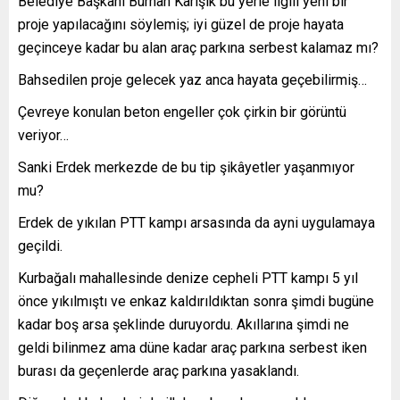
Belediye Başkanı Burhan Karışık bu yerle ilgili yeni bir
proje yapılacağını söylemiş; iyi güzel de proje hayata
geçinceye kadar bu alan araç parkına serbest kalamaz mı?
Bahsedilen proje gelecek yaz anca hayata geçebilirmiş…
Çevreye konulan beton engeller çok çirkin bir görüntü
veriyor…
Sanki Erdek merkezde de bu tip şikâyetler yaşanmıyor
mu?
Erdek de yıkılan PTT kampı arsasında da ayni uygulamaya
geçildi.
Kurbağalı mahallesinde denize cepheli PTT kampı 5 yıl
önce yıkılmıştı ve enkaz kaldırıldıktan sonra şimdi bugüne
kadar boş arsa şeklinde duruyordu. Akıllarına şimdi ne
geldi bilinmez ama düne kadar araç parkına serbest iken
burası da geçenlerde araç parkına yasaklandı.