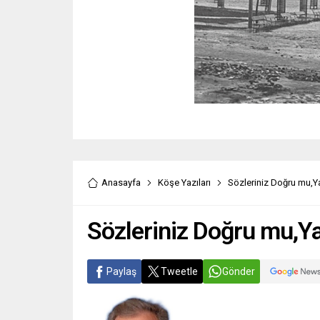
Anasayfa
Köşe Yazıları
Sözleriniz Doğru mu,Ya
Sözleriniz Doğru mu,Ya
Paylaş
Tweetle
Gönder