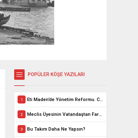
POPÜLER KÖŞE YAZILARI
Eti Maden’de Yönetim Reformu. CEO Modeli’nde Kadro / Taşeron İşçilik Ayrımı Kalkıyor
Meclis Üyesinin Vatandaştan Farkı Ne ?
Bu Takım Daha Ne Yapsın?