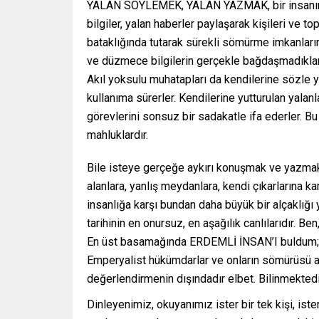
YALAN SÖYLEMEK, YALAN YAZMAK, bir insanın düş
bilgiler, yalan haberler paylaşarak kişileri ve t
bataklığında tutarak sürekli sömürme imkanlarını
ve düzmece bilgilerin gerçekle bağdaşmadıklarını
Akıl yoksulu muhatapları da kendilerine sözle y
kullanıma sürerler. Kendilerine yutturulan yala
görevlerini sonsuz bir sadakatle ifa ederler. Bu k
mahluklardır.
Bile isteye gerçeğe aykırı konuşmak ve yazma
alanlara, yanlış meydanlara, kendi çıkarlarına ka
insanlığa karşı bundan daha büyük bir alçaklığı
tarihinin en onursuz, en aşağılık canlılarıdır. Be
En üst basamağında ERDEMLİ İNSAN’I buldum; 
Emperyalist hükümdarlar ve onların sömürüsü alt
değerlendirmenin dışındadır elbet. Bilinmektedir k
Dinleyenimiz, okuyanımız ister bir tek kişi, ist