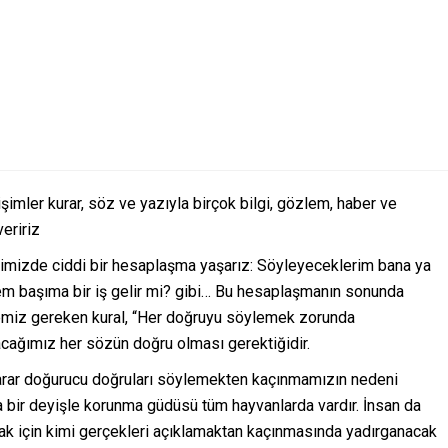
şimler kurar, söz ve yazıyla birçok bilgi, gözlem, haber ve
veririz
nimizde ciddi bir hesaplaşma yaşarız: Söyleyeceklerim bana ya
sem başıma bir iş gelir mi? gibi… Bu hesaplaşmanın sonunda
memiz gereken kural, “Her doğruyu söylemek zorunda
ağımız her sözün doğru olması gerektiğidir.
arar doğurucu doğruları söylemekten kaçınmamızın nedeni
 bir deyişle korunma güdüsü tüm hayvanlarda vardır. İnsan da
k için kimi gerçekleri açıklamaktan kaçınmasında yadırganacak