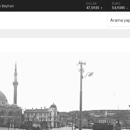
GRAM ALTIN
DOLAR
EURO
an Beyhan
6.465,12
47,5935
54,9385