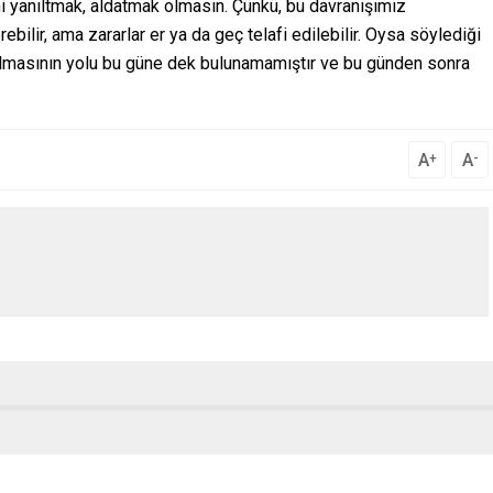
i yanıltmak, aldatmak olmasın. Çünkü, bu davranışımız
bilir, ama zararlar er ya da geç telafi edilebilir. Oysa söylediği
 olmasının yolu bu güne dek bulunamamıştır ve bu günden sonra
A
A
+
-