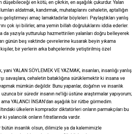
ebileceği en kötü, en çikrkin, en aşağılık çukurdur. Yalan
oplumları aldatmak, kandırmak, muhataplarını cehaletin, aptallığın
 geliştirmeyi amaç lamaktadırlar böyleleri. Paylaştıkları yanlış
 çok iyi bilirler, ama yemin billah doğruluklarını iddia ederler.
a da yazıyla yutturulup hazmettirilen yalanları doğru belleyerek
nları günün beş vaktinde çevrelerine kusarak beyin yıkama
işiler, bir yerlerin arka bahçelerinde yetiştirilmiş özel
k, yani YALAN SÖYLEMEK VE YAZMAK, insanları, insanlığı yanlış
rşı savaşlara, cehaletin bataklığına sürüklemektir ki insana ve
 yapmak mümkün değildir. Bunu yapanlar, doğa’nın ve insanlık
n, uzunca bir süredir insanın ne’liği üstüne araştırmalar yapıyorum;
ama YALANCI İNSAN’dan aşağılık bir rütbe görmedim.
ındaki ülkelerin komprador diktatörleri onların parmakçıları bu
i yalancılık onların fıtratlarında vardır.
er bütün insanlık olsun, dilimizle ya da kalemimizle