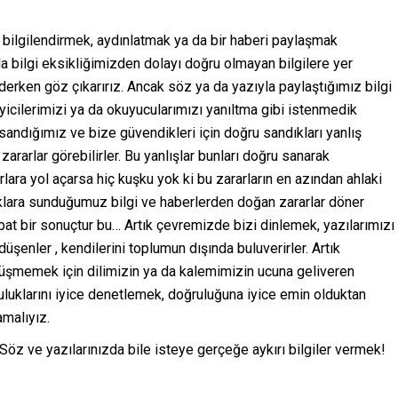
bilgilendirmek, aydınlatmak ya da bir haberi paylaşmak
a bilgi eksikliğimizden dolayı doğru olmayan bilgilere yer
erken göz çıkarırız. Ancak söz ya da yazıyla paylaştığımız bilgi
icilerimizi ya da okuyucularımızı yanıltma gibi istenmedik
 sandığımız ve bize güvendikleri için doğru sandıkları yanlış
ararlar görebilirler. Bu yanlışlar bunları doğru sanarak
arlara yol açarsa hiç kuşku yok ki bu zararların en azından ahlaki
klara sunduğumuz bilgi ve haberlerden doğan zararlar döner
bat bir sonuçtur bu… Artık çevremizde bizi dinlemek, yazılarımızı
enler , kendilerini toplumun dışında buluverirler. Artık
düşmemek için dilimizin ya da kalemimizin ucuna geliveren
uklarını iyice denetlemek, doğruluğuna iyice emin olduktan
malıyız.
öz ve yazılarınızda bile isteye gerçeğe aykırı bilgiler vermek!