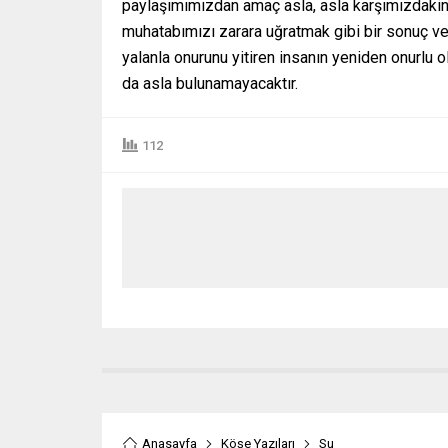
paylaşımımızdan amaç asla, asla karşımızdakin
muhatabımızı zarara uğratmak gibi bir sonuç vere
yalanla onurunu yitiren insanın yeniden onurlu
da asla bulunamayacaktır.
112
Anasayfa
Köşe Yazıları
Su