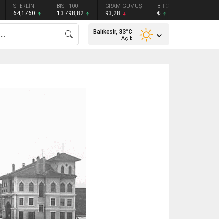
STERLİN
BIST 100
GRAM GÜMÜŞ
BITCOIN
ETHEREU
64,1760
13.798,82
93,28
₺
₺
Balıkesir,
33
°C
Açık