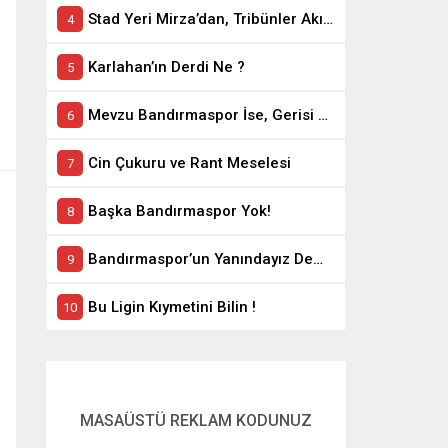
Stad Yeri Mirza’dan, Tribünler Akın’dan: Geriye Bakanlık Kaldı.
Karlahan’ın Derdi Ne ?
Mevzu Bandırmaspor İse, Gerisi Teferruattır
Cin Çukuru ve Rant Meselesi
Başka Bandırmaspor Yok!
Bandırmaspor’un Yanındayız Demekle Olmuyor!
Bu Ligin Kıymetini Bilin !
MASAÜSTÜ REKLAM KODUNUZ