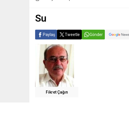
Su
Paylaş
Tweetle
Gönder
Fikret Çağın
İnsan, hayvan ve tüm bitkilerin canına can kat
ABI-HAYAT “SU”.