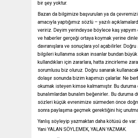
bir şey yoktur.
Bazan da bilgimize başvurulan ya da çevremizi 
amacıyla yaptığımız sözlü – yazılı açıklamalard
veririz. Deyim yerindeyse böylece kaş yapyım d
ve haberler gerçeği ortaya koymak yerine dinley
davranışlara ve sonuçlara yol açabilirler. Doğru
bilgileri kullanıma sokan insanlar bundan büyük z
kullandıkları için zararlara, hatta zincirleme zar
sorumlusu biz oluruz. Doğru sanarak kullanaca
dolaşır sonunda bizim kapımızı çalarlar. Ne ber
okumak isteyen kimse kalmamıştır. Bu duruma düş
bunalımlardan bunalım beğenirler.. Bu duruma 
sözleri küçük evrenimize sürmeden önce doğrul
sonra paylaşıma geçmek gerektiğini hiç unutma
Yanlış söyleyip yazmaktan daha kötüsü de var: S
Yani YALAN SÖYLEMEK, YALAN YAZMAK.