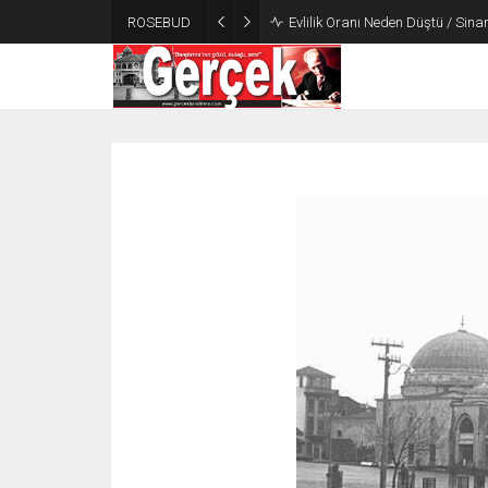
ROSEBUD
Evlilik Oranı Neden Düştü / Sin