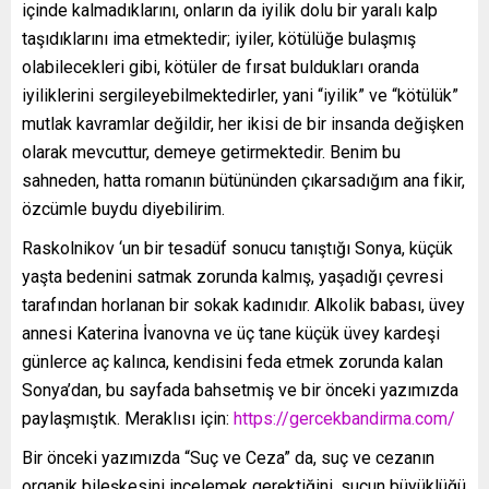
içinde kalmadıklarını, onların da iyilik dolu bir yaralı kalp
taşıdıklarını ima etmektedir; iyiler, kötülüğe bulaşmış
olabilecekleri gibi, kötüler de fırsat buldukları oranda
iyiliklerini sergileyebilmektedirler, yani “iyilik” ve “kötülük”
mutlak kavramlar değildir, her ikisi de bir insanda değişken
olarak mevcuttur, demeye getirmektedir. Benim bu
sahneden, hatta romanın bütününden çıkarsadığım ana fikir,
özcümle buydu diyebilirim.
Raskolnikov ‘un bir tesadüf sonucu tanıştığı Sonya, küçük
yaşta bedenini satmak zorunda kalmış, yaşadığı çevresi
tarafından horlanan bir sokak kadınıdır. Alkolik babası, üvey
annesi Katerina İvanovna ve üç tane küçük üvey kardeşi
günlerce aç kalınca, kendisini feda etmek zorunda kalan
Sonya’dan, bu sayfada bahsetmiş ve bir önceki yazımızda
paylaşmıştık. Meraklısı için:
https://gercekbandirma.com/
Bir önceki yazımızda “Suç ve Ceza” da, suç ve cezanın
organik bileşkesini incelemek gerektiğini, suçun büyüklüğü