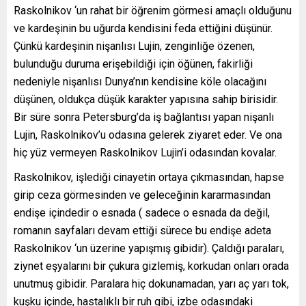
Raskolnikov ‘un rahat bir öğrenim görmesi amaçlı olduğunu
ve kardeşinin bu uğurda kendisini feda ettiğini düşünür.
Çünkü kardeşinin nişanlısı Lujin, zenginliğe özenen,
bulunduğu duruma erişebildiği için öğünen, fakirliği
nedeniyle nişanlısı Dunya’nın kendisine köle olacağını
düşünen, oldukça düşük karakter yapısına sahip birisidir.
Bir süre sonra Petersburg’da iş bağlantısı yapan nişanlı
Lujin, Raskolnikov’u odasına gelerek ziyaret eder. Ve ona
hiç yüz vermeyen Raskolnikov Lujin’i odasından kovalar.
Raskolnikov, işlediği cinayetin ortaya çıkmasından, hapse
girip ceza görmesinden ve geleceğinin kararmasından
endişe içindedir o esnada ( sadece o esnada da değil,
romanın sayfaları devam ettiği sürece bu endişe adeta
Raskolnikov ‘un üzerine yapışmış gibidir). Çaldığı paraları,
ziynet eşyalarını bir çukura gizlemiş, korkudan onları orada
unutmuş gibidir. Paralara hiç dokunamadan, yarı aç yarı tok,
kuşku içinde, hastalıklı bir ruh gibi, izbe odasındaki