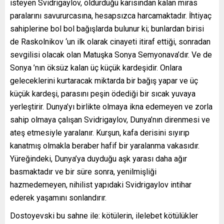
isteyen Svidrigaylov, öldürdüğü karısından kalan miras
paralarını savururcasına, hesapsızca harcamaktadır. İhtiyaç
sahiplerine bol bol bağışlarda bulunur ki; bunlardan birisi
de Raskolnikov ‘un ilk olarak cinayeti itiraf ettiği, sonradan
sevgilisi olacak olan Matuşka Sonya Semyonava’dır. Ve de
Sonya ’nın öksüz kalan üç küçük kardeşidir. Onlara
geleceklerini kurtaracak miktarda bir bağış yapar ve üç
küçük kardeşi, parasını peşin ödediği bir sıcak yuvaya
yerleştirir. Dunya’yı birlikte olmaya ikna edemeyen ve zorla
sahip olmaya çalışan Svidrigaylov, Dunya’nın direnmesi ve
ateş etmesiyle yaralanır. Kurşun, kafa derisini sıyırıp
kanatmış olmakla beraber hafif bir yaralanma vakasıdır.
Yüreğindeki, Dunya’ya duyduğu aşk yarası daha ağır
basmaktadır ve bir süre sonra, yenilmişliği
hazmedemeyen, nihilist yapıdaki Svidrigaylov intihar
ederek yaşamını sonlandırır.
Dostoyevski bu sahne ile: kötülerin, ilelebet kötülükler