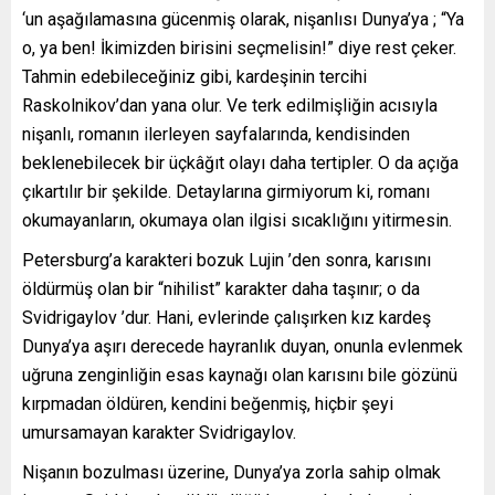
‘un aşağılamasına gücenmiş olarak, nişanlısı Dunya’ya ; “Ya
o, ya ben! İkimizden birisini seçmelisin!” diye rest çeker.
Tahmin edebileceğiniz gibi, kardeşinin tercihi
Raskolnikov’dan yana olur. Ve terk edilmişliğin acısıyla
nişanlı, romanın ilerleyen sayfalarında, kendisinden
beklenebilecek bir üçkâğıt olayı daha tertipler. O da açığa
çıkartılır bir şekilde. Detaylarına girmiyorum ki, romanı
okumayanların, okumaya olan ilgisi sıcaklığını yitirmesin.
Petersburg’a karakteri bozuk Lujin ’den sonra, karısını
öldürmüş olan bir “nihilist” karakter daha taşınır; o da
Svidrigaylov ’dur. Hani, evlerinde çalışırken kız kardeş
Dunya’ya aşırı derecede hayranlık duyan, onunla evlenmek
uğruna zenginliğin esas kaynağı olan karısını bile gözünü
kırpmadan öldüren, kendini beğenmiş, hiçbir şeyi
umursamayan karakter Svidrigaylov.
Nişanın bozulması üzerine, Dunya’ya zorla sahip olmak