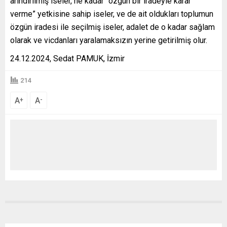
arındırılmış iseler, ne kadar “özgün bir iradeyle karar
verme” yetkisine sahip iseler, ve de ait oldukları toplumun
özgün iradesi ile seçilmiş iseler, adalet de o kadar sağlam
olarak ve vicdanları yaralamaksızın yerine getirilmiş olur.
24.12.2024, Sedat PAMUK, İzmir
214
A
A
+
-