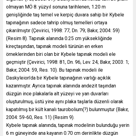
olmayan MÖ 8. yüzyıl sonuna tarihlenen, 1.20 m
genişliğinde taş temel ve kerpiç duvara sahip bir Kybele
tapınağının sadece tahrip olmuş temelleri ortaya
çıkarılmıştır (Çevirici, 1998: 77, Dn. 79; Bakır, 2004: 59)
(Resim 8). Tapınak alanında 0.25 cm yüksekliğinde
kireçtaşından, tapınak modeli türünün en erken
örneklerinden biri olan bir Kybele tapınak modeli ele
geçmiştir (Çevirici, 1998: 81, Dn. 96, Lev. 24; Bakır, 2003: 1;
Bakır, 2004: 59, Res. 10). Bu tapınak modeli ile
Daskyleion’da bir Kybele tapınağının varlığı açıklık
kazanmıştır. Ayrıca tapınak alanında andezit taşından
düzgün ince plakalarla alt yüzeyi ve yan duvarları
oluşturulmuş, üstü yine aynı plaka taşlarla düzenli olarak
kapatılmış bir kült kanalı taurobolium(?) bulunmuştur (Bakır,
2004: 59-60, Res. 11) (Resim 9).
Kybele tapınak alanında, tapınak modelinin bulunduğu yerin
6 m güneyinde ana kayanın 0.70 cm derinlikte düzgün