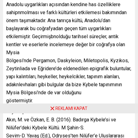
Anadolu uygarlıkları açısından kendine has özelliklere
sahipnmolması ve farklı kültürleri etkilemesi bakımından
önem taşımaktadır. Ana tanrıça kültü, Anadolu’dan
başlayarak bu coğrafyadan geçen tüm uygarlıkları
etkilemiştir. Geçirmişbnolduğu tarihsel süreçler, antik
kentler ve eserlerle incelemeye değer bir coğrafya olan
Mysia
Bölgesi’nde Pergamon, Daskyleion, Miletopolis, Kyzikos,
Zeytinliada ve Eğridere’de eldenedilen epigrafik buluntular,
yapı kalıntıları, heykeller, heykelcikler, tapınım alanları,
adaknlevhaları gibi bulgular da bize Kybele tapınımının
Mysia Bölgesi’nde de var olduğunu
göstermiştir.
REKLAMI KAPAT
Kaynakça
Akın, M. ve Özkan, E. B. (2016). Badırga Kybele’si ve
Nilüfer’deki Kybele Kültü. M Şahin-S.
Sevim-D. Yavaş (Ed.), Odryses’ten Nilüfer’e Uluslararası