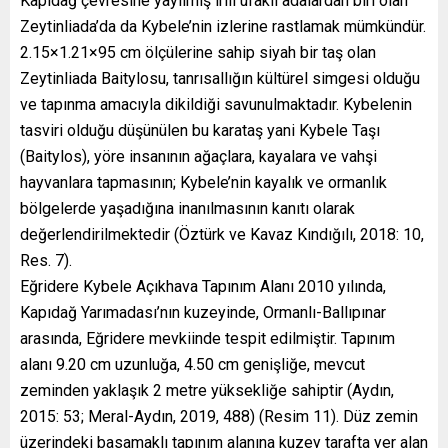
Kapıdağ çevresine yayılmış irili ufaklı adalardan biri olan
Zeytinliada’da da Kybele’nin izlerine rastlamak mümkündür.
2.15×1.21×95 cm ölçülerine sahip siyah bir taş olan
Zeytinliada Baitylosu, tanrısallığın kültürel simgesi olduğu
ve tapınma amacıyla dikildiği savunulmaktadır. Kybelenin
tasviri olduğu düşünülen bu karataş yani Kybele Taşı
(Baitylos), yöre insanının ağaçlara, kayalara ve vahşi
hayvanlara tapmasının; Kybele’nin kayalık ve ormanlık
bölgelerde yaşadığına inanılmasının kanıtı olarak
değerlendirilmektedir (Öztürk ve Kavaz Kındığılı, 2018: 10,
Res. 7).
Eğridere Kybele Açıkhava Tapınım Alanı 2010 yılında,
Kapıdağ Yarımadası’nın kuzeyinde, Ormanlı-Ballıpınar
arasında, Eğridere mevkiinde tespit edilmiştir. Tapınım
alanı 9.20 cm uzunluğa, 4.50 cm genişliğe, mevcut
zeminden yaklaşık 2 metre yüksekliğe sahiptir (Aydın,
2015: 53; Meral-Aydın, 2019, 488) (Resim 11). Düz zemin
üzerindeki basamaklı tapınım alanına kuzey tarafta yer alan