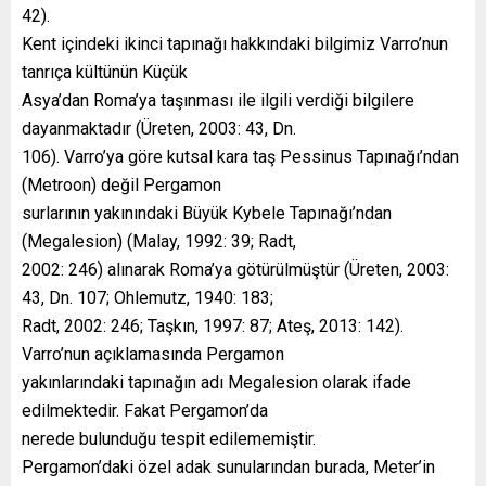
42).
Kent içindeki ikinci tapınağı hakkındaki bilgimiz Varro’nun
tanrıça kültünün Küçük
Asya’dan Roma’ya taşınması ile ilgili verdiği bilgilere
dayanmaktadır (Üreten, 2003: 43, Dn.
106). Varro’ya göre kutsal kara taş Pessinus Tapınağı’ndan
(Metroon) değil Pergamon
surlarının yakınındaki Büyük Kybele Tapınağı’ndan
(Megalesion) (Malay, 1992: 39; Radt,
2002: 246) alınarak Roma’ya götürülmüştür (Üreten, 2003:
43, Dn. 107; Ohlemutz, 1940: 183;
Radt, 2002: 246; Taşkın, 1997: 87; Ateş, 2013: 142).
Varro’nun açıklamasında Pergamon
yakınlarındaki tapınağın adı Megalesion olarak ifade
edilmektedir. Fakat Pergamon’da
nerede bulunduğu tespit edilememiştir.
Pergamon’daki özel adak sunularından burada, Meter’in