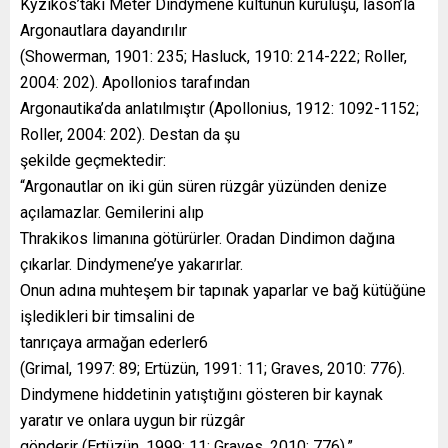
Kyzikos’taki Meter Dindymene kültünün kuruluşu, İason’la
Argonautlara dayandırılır
(Showerman, 1901: 235; Hasluck, 1910: 214-222; Roller,
2004: 202). Apollonios tarafından
Argonautika’da anlatılmıştır (Apollonius, 1912: 1092-1152;
Roller, 2004: 202). Destan da şu
şekilde geçmektedir:
“Argonautlar on iki gün süren rüzgâr yüzünden denize
açılamazlar. Gemilerini alıp
Thrakikos limanına götürürler. Oradan Dindimon dağına
çıkarlar. Dindymene’ye yakarırlar.
Onun adına muhteşem bir tapınak yaparlar ve bağ kütüğüne
işledikleri bir timsalini de
tanrıçaya armağan ederler6
(Grimal, 1997: 89; Ertüzün, 1991: 11; Graves, 2010: 776).
Dindymene hiddetinin yatıştığını gösteren bir kaynak
yaratır ve onlara uygun bir rüzgâr
gönderir (Ertüzün, 1999: 11; Graves, 2010: 776).”