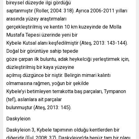
bireysel düzeyde ilgi gördüğü
saptanmıştır (Roller, 2004: 318). Ayrıca 2006-2011 yılları
arasında yüzey araştırmaları
gerçekleştirilmiş ve kentin 10 km kuzeyinde de Molla
Mustafa Tepesi üzerinde yeni bir
Kybele Kutsal alanı keşfedilmiştir (Ateş, 2013: 143-144).
Doğal bir görüntüye sahip tepede
göze çarpan ilk buluntu, adak heykelciği yerleştirmek için,
düzleştirilmiş bir kaya yüzeyine
açılmış düzgünce bir niştir. Belirgin mimari kalıntı
olmamasına rağmen, yoğun bir şekilde
Kybele’yi betimleyen terrakotta baş parçaları, Tympanon
(tef), aslanlara ait parçalar
bulunmuştur (Ateş, 2013: 145).
Daskyleion
Daskyleion 3, Kybele tapımının olduğu kentlerden bir
diğeridir (Ful, 2008: 37). Daskyleion’da henüz tam bir planı