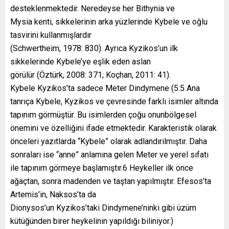
desteklenmektedir. Neredeyse her Bithynia ve
Mysia kenti, sikkelerinin arka yüzlerinde Kybele ve oğlu
tasvirini kullanmışlardır
(Schwertheim, 1978: 830). Ayrıca Kyzikos’un ilk
sikkelerinde Kybele’ye eşlik eden aslan
görülür (Öztürk, 2008: 371; Koçhan, 2011: 41).
Kybele Kyzikos’ta sadece Meter Dindymene (5:5 Ana
tanrıça Kybele, Kyzikos ve çevresinde farklı isimler altında
tapınım görmüştür. Bu isimlerden çoğu onunbölgesel
önemini ve özelliğini ifade etmektedir. Karakteristik olarak
önceleri yazıtlarda “Kybele” olarak adlandırılmıştır. Daha
sonraları ise “anne” anlamına gelen Meter ve yerel sıfatı
ile tapınım görmeye başlamıştır.6 Heykeller ilk önce
ağaçtan, sonra madenden ve taştan yapılmıştır. Efesos’ta
Artemis’in, Naksos’ta da
Dionysos’un Kyzikos’taki Dindymene’ninki gibi üzüm
kütüğünden birer heykelinin yapıldığı biliniyor.)