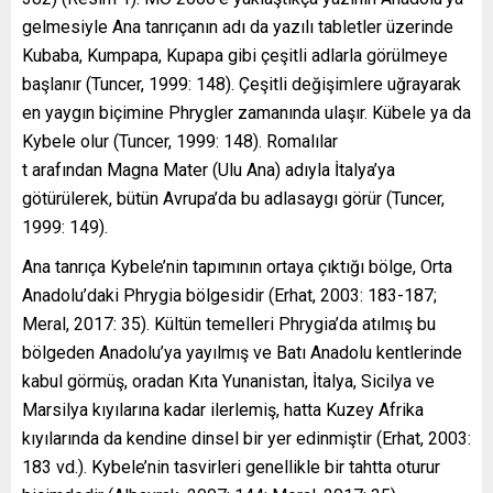
gelmesiyle Ana tanrıçanın adı da yazılı tabletler üzerinde
Kubaba, Kumpapa, Kupapa gibi çeşitli adlarla görülmeye
başlanır (Tuncer, 1999: 148). Çeşitli değişimlere uğrayarak
en yaygın biçimine Phrygler zamanında ulaşır. Kübele ya da
Kybele olur (Tuncer, 1999: 148). Romalılar
t arafından Magna Mater (Ulu Ana) adıyla İtalya’ya
götürülerek, bütün Avrupa’da bu adlasaygı görür (Tuncer,
1999: 149).
Ana tanrıça Kybele’nin tapımının ortaya çıktığı bölge, Orta
Anadolu’daki Phrygia bölgesidir (Erhat, 2003: 183-187;
Meral, 2017: 35). Kültün temelleri Phrygia’da atılmış bu
bölgeden Anadolu’ya yayılmış ve Batı Anadolu kentlerinde
kabul görmüş, oradan Kıta Yunanistan, İtalya, Sicilya ve
Marsilya kıyılarına kadar ilerlemiş, hatta Kuzey Afrika
kıyılarında da kendine dinsel bir yer edinmiştir (Erhat, 2003:
183 vd.). Kybele’nin tasvirleri genellikle bir tahtta oturur