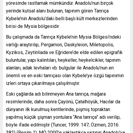
yöresinde rastlamak mümkündür. Anadolu’nun birçok
yerinde kutsal alanı bulunan, tapınım gören Tanrıça
Kybele’nin Anadolu’daki belli başlı kült merkezlerinden
birisi de Mysia bölgesidir.
Bu çalışmada da Tanrıça Kybele’nin Mysia Bölgesi’ndeki
varlığı araştırılıp, Pergamon, Daskyleion, Miletopolis,
Kyzikos, Zeytinliada ve Eğridere’de elde edilen epigrafik
buluntular, yapı kalıntıları, heykeller, heykelcikler, tapınım
alanları, adak levhaları vb. bulgular ile Anadolu’nun en
önemli ve en eski tanrıçası olan Kybele’ye özgü tapınımın
izleri ortaya çıkarılmaya çalışılmıştır.
Eski çağlarda adı bilinmeyen Ana tanrıça, mağara
resimlerinde, daha sonra Çayönü, Çatalhöyük, Hacılar da
dünyanın ilk kurulmuş kentlerinde, pişmiş topraktan
yapılmış küçük şişman yontulara “Ana tanrıça” adı verilip,
böyle ifade edilmiştir (Tuncer, 1999: 147; Özmen, 2016:
382) (Resim 1). MÖ 2000’e yaklaştıkça yazının Anadolu’ya