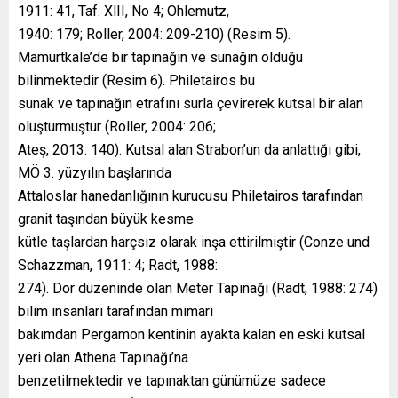
1911: 41, Taf. XlII, No 4; Ohlemutz,
1940: 179; Roller, 2004: 209-210) (Resim 5).
Mamurtkale’de bir tapınağın ve sunağın olduğu
bilinmektedir (Resim 6). Philetairos bu
sunak ve tapınağın etrafını surla çevirerek kutsal bir alan
oluşturmuştur (Roller, 2004: 206;
Ateş, 2013: 140). Kutsal alan Strabon’un da anlattığı gibi,
MÖ 3. yüzyılın başlarında
Attaloslar hanedanlığının kurucusu Philetairos tarafından
granit taşından büyük kesme
kütle taşlardan harçsız olarak inşa ettirilmiştir (Conze und
Schazzman, 1911: 4; Radt, 1988:
274). Dor düzeninde olan Meter Tapınağı (Radt, 1988: 274)
bilim insanları tarafından mimari
bakımdan Pergamon kentinin ayakta kalan en eski kutsal
yeri olan Athena Tapınağı’na
benzetilmektedir ve tapınaktan günümüze sadece