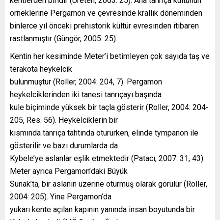
kentlerden biridir (Üreten, 2003: 25). Ana tanrıça kültünün
örneklerine Pergamon ve çevresinde krallık döneminden
binlerce yıl önceki prehistorik kültür evresinden itibaren
rastlanmıştır (Güngör, 2005: 25).
Kentin her kesiminde Meter’i betimleyen çok sayıda taş ve
terakota heykelcik
bulunmuştur (Roller, 2004: 204, 7). Pergamon
heykelciklerinden iki tanesi tanrıçayı başında
kule biçiminde yüksek bir taçla gösterir (Roller, 2004: 204-
205, Res. 56). Heykelciklerin bir
kısmında tanrıça tahtında otururken, elinde tympanon ile
gösterilir ve bazı durumlarda da
Kybele’ye aslanlar eşlik etmektedir (Patacı, 2007: 31, 43).
Meter ayrıca Pergamon’daki Büyük
Sunak’ta, bir aslanın üzerine oturmuş olarak görülür (Roller,
2004: 205). Yine Pergamon’da
yukarı kente açılan kapının yanında insan boyutunda bir