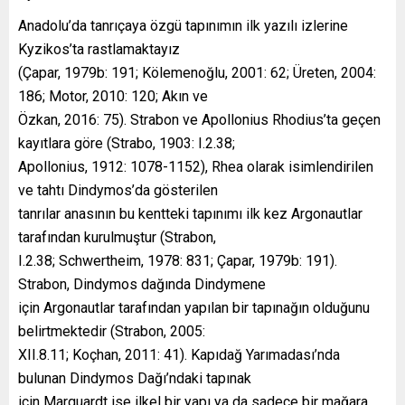
Anadolu’da tanrıçaya özgü tapınımın ilk yazılı izlerine
Kyzikos’ta rastlamaktayız
(Çapar, 1979b: 191; Kölemenoğlu, 2001: 62; Üreten, 2004:
186; Motor, 2010: 120; Akın ve
Özkan, 2016: 75). Strabon ve Apollonius Rhodius’ta geçen
kayıtlara göre (Strabo, 1903: I.2.38;
Apollonius, 1912: 1078-1152), Rhea olarak isimlendirilen
ve tahtı Dindymos’da gösterilen
tanrılar anasının bu kentteki tapınımı ilk kez Argonautlar
tarafından kurulmuştur (Strabon,
I.2.38; Schwertheim, 1978: 831; Çapar, 1979b: 191).
Strabon, Dindymos dağında Dindymene
için Argonautlar tarafından yapılan bir tapınağın olduğunu
belirtmektedir (Strabon, 2005:
XII.8.11; Koçhan, 2011: 41). Kapıdağ Yarımadası’nda
bulunan Dindymos Dağı’ndaki tapınak
için Marquardt ise ilkel bir yapı ya da sadece bir mağara