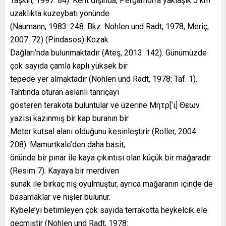
Taşkın, 1997: 84). Kent dışında, Pergamon’a yaklaşık 5 km
uzaklıkta kuzeybatı yönünde
(Naumann, 1983: 248. Bkz. Nohlen und Radt, 1978; Meriç,
2007: 72) (Pindasos) Kozak
Dağları’nda bulunmaktadır (Ateş, 2013: 142). Günümüzde
çok sayıda çamla kaplı yüksek bir
tepede yer almaktadır (Nohlen und Radt, 1978: Taf. 1).
Tahtında oturan aslanlı tanrıçayı
gösteren terakota buluntular ve üzerine Μητρ[‘ι] Θεων
yazısı kazınmış bir kap buranın bir
Meter kutsal alanı olduğunu kesinleştirir (Roller, 2004:
208). Mamurtkale’den daha basit,
önünde bir pınar ile kaya çıkıntısı olan küçük bir mağaradır
(Resim 7). Kayaya bir merdiven
sunak ile birkaç niş oyulmuştur, ayrıca mağaranın içinde de
basamaklar ve nişler bulunur.
Kybele’yi betimleyen çok sayıda terrakotta heykelcik ele
geçmiştir (Nohlen und Radt, 1978: