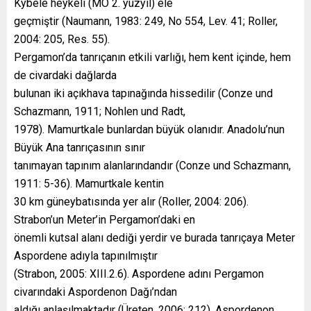
Kybele heykeli (MÖ 2. yüzyıl) ele
geçmiştir (Naumann, 1983: 249, No 554, Lev. 41; Roller,
2004: 205, Res. 55).
Pergamon’da tanrıçanın etkili varlığı, hem kent içinde, hem
de civardaki dağlarda
bulunan iki açıkhava tapınağında hissedilir (Conze und
Schazmann, 1911; Nohlen und Radt,
1978). Mamurtkale bunlardan büyük olanıdır. Anadolu’nun
Büyük Ana tanrıçasının sınır
tanımayan tapınım alanlarındandır (Conze und Schazmann,
1911: 5-36). Mamurtkale kentin
30 km güneybatısında yer alır (Roller, 2004: 206).
Strabon’un Meter’in Pergamon’daki en
önemli kutsal alanı dediği yerdir ve burada tanrıçaya Meter
Aspordene adıyla tapınılmıştır
(Strabon, 2005: XIII.2.6). Aspordene adını Pergamon
civarındaki Aspordenon Dağı’ndan
aldığı anlaşılmaktadır (Üreten, 2006: 212). Aspordenon