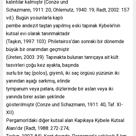
kalıntılar kalmıştır (Conze und
Schazmann, 1911: 20; Ohlemutz, 1940: 19; Radt, 2002: 157
vd.). Bugün yosunlarla kaplı
pembe andezit taştan yapılmış eski tapınak Kybele’nin
kutsal evi olarak tanınmaktadır
(Taşkın, 1997: 103). Philetairos’dan sonraki bir dönemde
büyük bir onarımdan geçmiştir
(Üreten, 2003: 39). Tapınakta bulunan tanrıçaya ait kült
tasvirleri çoğu kez ayakta, başında
surlu bir taç (polos), giyimli, iki saç örgüsü yüzünün iki
yanından aşağı sarkmış, elinde
tympanum veya patara, dizlerinde bir aslan veya iki
yanında birer aslan şeklinde
gösterilmiştir (Conze und Schazmann, 1911: 40, Taf. XI-
XII).
Pergamon’daki diğer kutsal alan Kapıkaya Kybele Kutsal
Alanı’dır (Radt, 1988: 272-274;