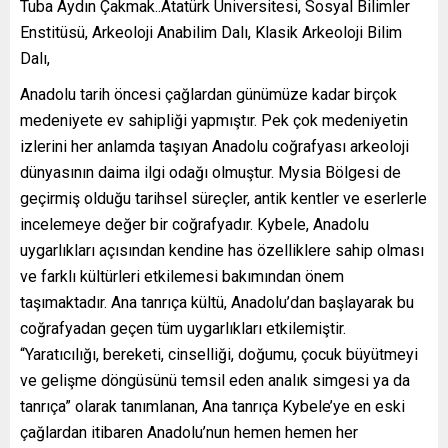
Tuba Aydın Çakmak..Atatürk Üniversitesi, Sosyal Bilimler
Enstitüsü, Arkeoloji Anabilim Dalı, Klasik Arkeoloji Bilim
Dalı,
Anadolu tarih öncesi çağlardan günümüze kadar birçok
medeniyete ev sahipliği yapmıştır. Pek çok medeniyetin
izlerini her anlamda taşıyan Anadolu coğrafyası arkeoloji
dünyasının daima ilgi odağı olmuştur. Mysia Bölgesi de
geçirmiş olduğu tarihsel süreçler, antik kentler ve eserlerle
incelemeye değer bir coğrafyadır. Kybele, Anadolu
uygarlıkları açısından kendine has özelliklere sahip olması
ve farklı kültürleri etkilemesi bakımından önem
taşımaktadır. Ana tanrıça kültü, Anadolu’dan başlayarak bu
coğrafyadan geçen tüm uygarlıkları etkilemiştir.
“Yaratıcılığı, bereketi, cinselliği, doğumu, çocuk büyütmeyi
ve gelişme döngüsünü temsil eden analık simgesi ya da
tanrıça” olarak tanımlanan, Ana tanrıça Kybele’ye en eski
çağlardan itibaren Anadolu’nun hemen hemen her