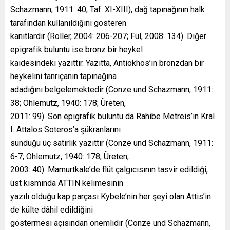
Schazmann, 1911: 40, Taf. XI-XIII), dağ tapınağının halk
tarafından kullanıldığını gösteren
kanıtlardır (Roller, 2004: 206-207; Ful, 2008: 134). Diğer
epigrafik buluntu ise bronz bir heykel
kaidesindeki yazıttır. Yazıtta, Antiokhos’in bronzdan bir
heykelini tanrıçanın tapınağına
adadığını belgelemektedir (Conze und Schazmann, 1911:
38; Ohlemutz, 1940: 178; Üreten,
2011: 99). Son epigrafik buluntu da Rahibe Metreis’in Kral
I. Attalos Soteros’a şükranlarını
sunduğu üç satırlık yazıttır (Conze und Schazmann, 1911:
6-7; Ohlemutz, 1940: 178; Üreten,
2003: 40). Mamurtkale’de flüt çalgıcısının tasvir edildiği,
üst kısmında ATTIN kelimesinin
yazılı olduğu kap parçası Kybele’nin her şeyi olan Attis’in
de külte dâhil edildiğini
göstermesi açısından önemlidir (Conze und Schazmann,