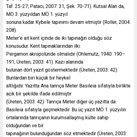
Taf. 25-27; Patacı, 2007: 31, Şek. 70-71). Kutsal Alan da,
MÖ 3. yüzyıldan MÖ 1. yüzyıl
sonuna kadar Kybele tapınımı devam etmiştir (Roller, 2004:
208).
Meter’e ait kent içinde de iki tapınağın olduğu söz
konusudur. Kent tapınaklarından ilki
Pergamon akropolünde olmalıdır (Ohlemutz, 1940: 190–
191; Üreten, 2003: 41). Kazı alanında
bulunan dört yazıt göstermektedir (Üreten, 2003: 42).
Bunlardan biri küçük bir heykel
altlığıdır. Yazıtta Ana tanrıça Meter Basileia sıfatıyla birlikte
açık bir şekilde ifade edilmiştir
(Üreten, 2003: 42). Tanrıça Meter diğer üç yazıtta da
Basileia sıfatıyla geçmektedir. Bu üç yazıt MÖ 1. yüzyılın
ortalarında tanrıçanın kurumsallaşmış külte sahip
olduğundan ve bir
tapınağının bulunduğundan söz etmektedir (Üreten, 2003: