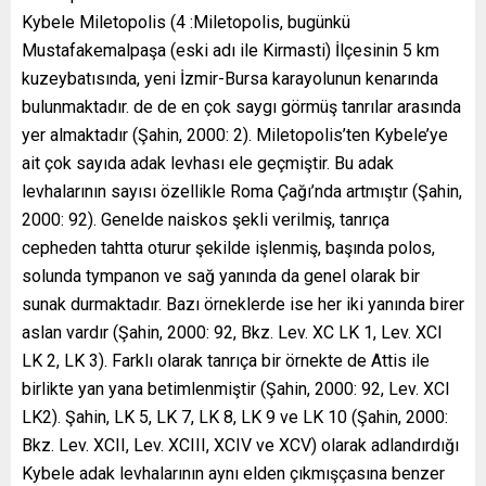
Kybele Miletopolis (4 :Miletopolis, bugünkü
Mustafakemalpaşa (eski adı ile Kirmasti) İlçesinin 5 km
kuzeybatısında, yeni İzmir-Bursa karayolunun kenarında
bulunmaktadır. de de en çok saygı görmüş tanrılar arasında
yer almaktadır (Şahin, 2000: 2). Miletopolis’ten Kybele’ye
ait çok sayıda adak levhası ele geçmiştir. Bu adak
levhalarının sayısı özellikle Roma Çağı’nda artmıştır (Şahin,
2000: 92). Genelde naiskos şekli verilmiş, tanrıça
cepheden tahtta oturur şekilde işlenmiş, başında polos,
solunda tympanon ve sağ yanında da genel olarak bir
sunak durmaktadır. Bazı örneklerde ise her iki yanında birer
aslan vardır (Şahin, 2000: 92, Bkz. Lev. XC LK 1, Lev. XCI
LK 2, LK 3). Farklı olarak tanrıça bir örnekte de Attis ile
birlikte yan yana betimlenmiştir (Şahin, 2000: 92, Lev. XCI
LK2). Şahin, LK 5, LK 7, LK 8, LK 9 ve LK 10 (Şahin, 2000:
Bkz. Lev. XCII, Lev. XCIII, XCIV ve XCV) olarak adlandırdığı
Kybele adak levhalarının aynı elden çıkmışçasına benzer