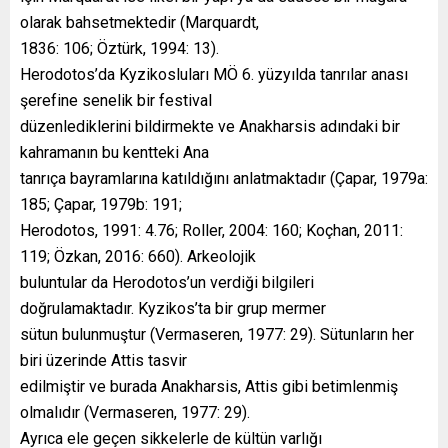
olarak bahsetmektedir (Marquardt,
1836: 106; Öztürk, 1994: 13).
Herodotos’da Kyzikosluları MÖ 6. yüzyılda tanrılar anası
şerefine senelik bir festival
düzenlediklerini bildirmekte ve Anakharsis adındaki bir
kahramanın bu kentteki Ana
tanrıça bayramlarına katıldığını anlatmaktadır (Çapar, 1979a:
185; Çapar, 1979b: 191;
Herodotos, 1991: 4.76; Roller, 2004: 160; Koçhan, 2011:
119; Özkan, 2016: 660). Arkeolojik
buluntular da Herodotos’un verdiği bilgileri
doğrulamaktadır. Kyzikos’ta bir grup mermer
sütun bulunmuştur (Vermaseren, 1977: 29). Sütunların her
biri üzerinde Attis tasvir
edilmiştir ve burada Anakharsis, Attis gibi betimlenmiş
olmalıdır (Vermaseren, 1977: 29).
Ayrıca ele geçen sikkelerle de kültün varlığı