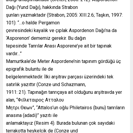
Dağı (Yund Dağı), hakkında Strabon
şunları yazmaktadır (Strabon, 2005: XIII.2.6; Taşkın, 1997:
101): “…o halde Pergamon
çevresindeki kayalık ve çıplak Aspordenon Dağı’na da
‘Asporenon’ dememiz gerekir. Bu dağın
tepesinde Tanrılar Anası Asporene’ye ait bir tapınak
vardır…”
Mamurtkale’de Meter Aspordene’nin tapınım gördüğü üç
epigrafik buluntu ile de
belgelenmektedir. İlki arşitrav parçası üzerindeki tek
satırlık yazıttır (Conze und Schazmann,
1911: 21). Tapınağın tanrıçaya ait olduğunu arşitravda yer
alan, “ΦιΙλεταιρος Ατταλου
Μητρι Θεων”, “Attalos’un oğlu Philetairos (bunu) tanrıların
anasına (adadı)” yazıtı ile
anlamaktayız (Resim 4). Burada bulunan çok sayıdaki
terrakotta heykelcik de (Conze und