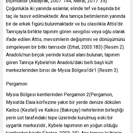
biçimdedir (Albayrak, 2007: 144; Meral, 2017: 35).
Çoğunlukla iki yanında aslanlar, elinde tef ve başında bir
taç ile tasvir edilmektedir. Ana tanrıça betimlerinin yanında
bir de erkek figürü bulunmaktadır ve bu olasılıkla Attis’dir.
Tanrıçayla birlikte tapınım gören sevgilisi veya oğlu olarak
ifade edilen Attis, mevsimlerin değişimini ve dönüşümünü
simgeleyen bir bitki tanrısıdır (Erhat, 2003:183) (Resim 2).
Anadolu’nun birçok yerinde kutsal alanı bulunan, tapınım
gören Tanrıça Kybele’nin Anadolu’daki belli başlı kült
merkezlerinden birisi de Mysia Bölgesi’dir1 (Resim 3).
Pergamon
Mysia Bölgesi kentlerinden Pergamon 2(Pergamon,
Mysia’da Elaia körfezine yakın bir yerde denize dökülen
Kaitos (Kestel) ve Kaikos (Bakırçay) nehirlerinin birleştiği
yerin üst tarafındaki tepe üzerinde kurulmuş eski bir
uygarlık merkezidir., Kybele tapımının en yoğun olduğu