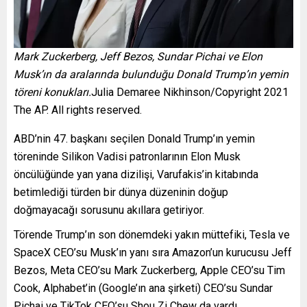
Mark Zuckerberg, Jeff Bezos, Sundar Pichai ve Elon
Musk’ın da aralarında bulunduğu Donald Trump’ın yemin
töreni konukları.
Julia Demaree Nikhinson/Copyright 2021
The AP. All rights reserved.
ABD’nin 47. başkanı seçilen Donald Trump’ın yemin
töreninde Silikon Vadisi patronlarının Elon Musk
öncülüğünde yan yana dizilişi, Varufakis’in kitabında
betimlediği türden bir dünya düzeninin doğup
doğmayacağı sorusunu akıllara getiriyor.
Törende Trump’ın son dönemdeki yakın müttefiki, Tesla ve
SpaceX CEO’su Musk’ın yanı sıra Amazon’un kurucusu Jeff
Bezos, Meta CEO’su Mark Zuckerberg, Apple CEO’su Tim
Cook, Alphabet’in (Google’ın ana şirketi) CEO’su Sundar
Pichai ve TikTok CEO’su Shou Zi Chew da vardı.