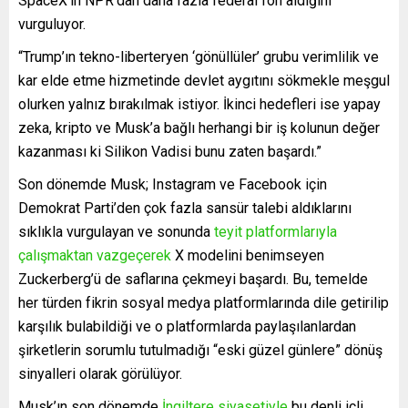
SpaceX’in NPR’dan daha fazla federal fon aldığını
vurguluyor.
“Trump’ın tekno-liberteryen ‘gönüllüler’ grubu verimlilik ve
kar elde etme hizmetinde devlet aygıtını sökmekle meşgul
olurken yalnız bırakılmak istiyor. İkinci hedefleri ise yapay
zeka, kripto ve Musk’a bağlı herhangi bir iş kolunun değer
kazanması ki Silikon Vadisi bunu zaten başardı.”
Son dönemde Musk; Instagram ve Facebook için
Demokrat Parti’den çok fazla sansür talebi aldıklarını
sıklıkla vurgulayan ve sonunda
teyit platformlarıyla
çalışmaktan vazgeçerek
X modelini benimseyen
Zuckerberg’ü de saflarına çekmeyi başardı. Bu, temelde
her türden fikrin sosyal medya platformlarında dile getirilip
karşılık bulabildiği ve o platformlarda paylaşılanlardan
şirketlerin sorumlu tutulmadığı “eski güzel günlere” dönüş
sinyalleri olarak görülüyor.
Musk’ın son dönemde
İngiltere siyasetiyle
bu denli içli