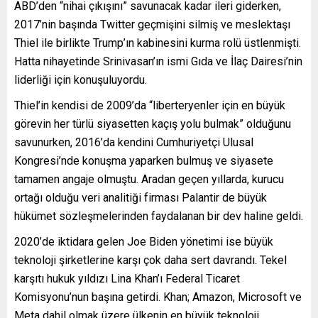
ABD’den “nihai çıkışını” savunacak kadar ileri giderken,
2017’nin başında Twitter geçmişini silmiş ve meslektaşı
Thiel ile birlikte Trump’ın kabinesini kurma rolü üstlenmişti.
Hatta nihayetinde Srinivasan’ın ismi Gıda ve İlaç Dairesi’nin
liderliği için konuşuluyordu.
Thiel’in kendisi de 2009’da “liberteryenler için en büyük
görevin her türlü siyasetten kaçış yolu bulmak” olduğunu
savunurken, 2016’da kendini Cumhuriyetçi Ulusal
Kongresi’nde konuşma yaparken bulmuş ve siyasete
tamamen angaje olmuştu. Aradan geçen yıllarda, kurucu
ortağı olduğu veri analitiği firması Palantir de büyük
hükümet sözleşmelerinden faydalanan bir dev haline geldi.
2020’de iktidara gelen Joe Biden yönetimi ise büyük
teknoloji şirketlerine karşı çok daha sert davrandı. Tekel
karşıtı hukuk yıldızı Lina Khan’ı Federal Ticaret
Komisyonu’nun başına getirdi. Khan; Amazon, Microsoft ve
Meta dahil olmak üzere ülkenin en büyük teknoloji