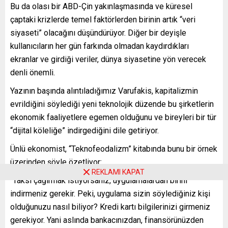
Bu da olası bir ABD-Çin yakınlaşmasında ve küresel
çaptaki krizlerde temel faktörlerden birinin artık “veri
siyaseti” olacağını düşündürüyor. Diğer bir deyişle
kullanıcıların her gün farkında olmadan kaydırdıkları
ekranlar ve girdiği veriler, dünya siyasetine yön verecek
denli önemli.
Yazının başında alıntıladığımız Varufakis, kapitalizmin
evrildiğini söylediği yeni teknolojik düzende bu şirketlerin
ekonomik faaliyetlere egemen olduğunu ve bireyleri bir tür
“dijital köleliğe” indirgediğini dile getiriyor.
Ünlü ekonomist, “Teknofeodalizm” kitabında bunu bir örnek
üzerinden şöyle özetliyor:
REKLAMI KAPAT
“Taksi çağırmak istiyorsanız, uygulamalardan birini
indirmeniz gerekir. Peki, uygulama sizin söylediğiniz kişi
olduğunuzu nasıl biliyor? Kredi kartı bilgilerinizi girmeniz
gerekiyor. Yani aslında bankacınızdan, finansörünüzden