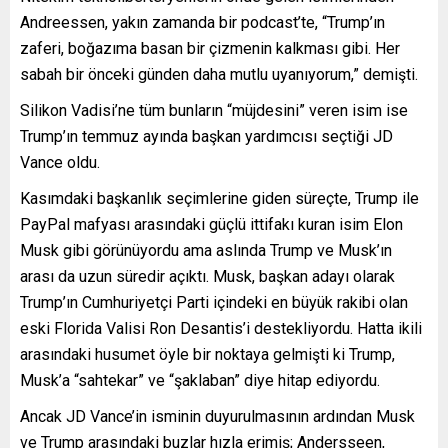
Andreessen, yakın zamanda bir podcast’te, “Trump’ın
zaferi, boğazıma basan bir çizmenin kalkması gibi. Her
sabah bir önceki günden daha mutlu uyanıyorum,” demişti.
Silikon Vadisi’ne tüm bunların “müjdesini” veren isim ise
Trump’ın temmuz ayında başkan yardımcısı seçtiği JD
Vance oldu.
Kasımdaki başkanlık seçimlerine giden süreçte, Trump ile
PayPal mafyası arasındaki güçlü ittifakı kuran isim Elon
Musk gibi görünüyordu ama aslında Trump ve Musk’ın
arası da uzun süredir açıktı. Musk, başkan adayı olarak
Trump’ın Cumhuriyetçi Parti içindeki en büyük rakibi olan
eski Florida Valisi Ron Desantis’i destekliyordu. Hatta ikili
arasındaki husumet öyle bir noktaya gelmişti ki Trump,
Musk’a “sahtekar” ve “şaklaban” diye hitap ediyordu.
Ancak JD Vance’in isminin duyurulmasının ardından Musk
ve Trump arasındaki buzlar hızla erimiş; Andersseen,