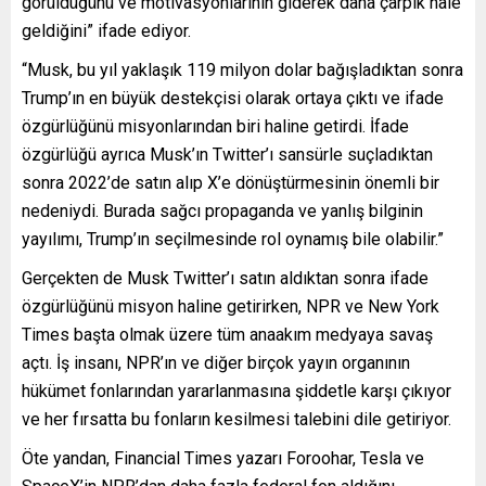
görüldüğünü ve motivasyonlarının giderek daha çarpık hale
geldiğini” ifade ediyor.
“Musk, bu yıl yaklaşık 119 milyon dolar bağışladıktan sonra
Trump’ın en büyük destekçisi olarak ortaya çıktı ve ifade
özgürlüğünü misyonlarından biri haline getirdi. İfade
özgürlüğü ayrıca Musk’ın Twitter’ı sansürle suçladıktan
sonra 2022’de satın alıp X’e dönüştürmesinin önemli bir
nedeniydi. Burada sağcı propaganda ve yanlış bilginin
yayılımı, Trump’ın seçilmesinde rol oynamış bile olabilir.”
Gerçekten de Musk Twitter’ı satın aldıktan sonra ifade
özgürlüğünü misyon haline getirirken, NPR ve New York
Times başta olmak üzere tüm anaakım medyaya savaş
açtı. İş insanı, NPR’ın ve diğer birçok yayın organının
hükümet fonlarından yararlanmasına şiddetle karşı çıkıyor
ve her fırsatta bu fonların kesilmesi talebini dile getiriyor.
Öte yandan, Financial Times yazarı Foroohar, Tesla ve