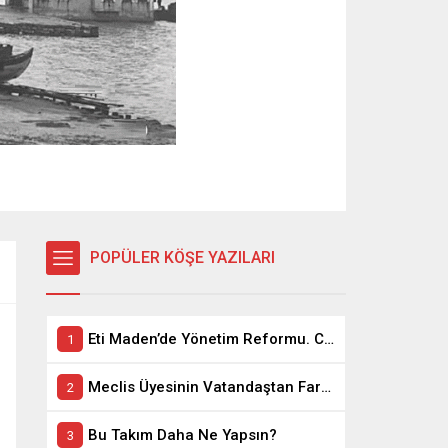
POPÜLER KÖŞE YAZILARI
Eti Maden’de Yönetim Reformu. CEO Modeli’nde Kadro / Taşeron İşçilik Ayrımı Kalkıyor
Meclis Üyesinin Vatandaştan Farkı Ne ?
Bu Takım Daha Ne Yapsın?