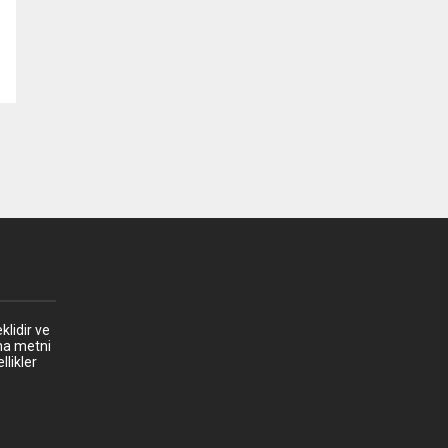
klidir ve
ma metni
llikler