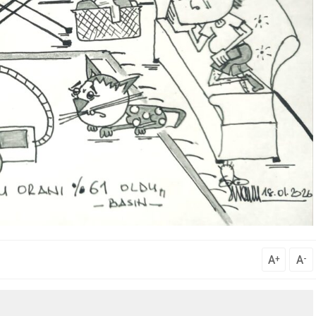
A
A
+
-