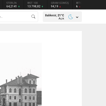
STERLİN
BIST 100
GRAM GÜMÜŞ
BITCOIN
ETHEREU
64,2141
13.798,82
94,19
₺
₺
Balıkesir,
21
°C
Açık