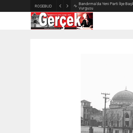
Bandırma’da Yeni Parti İlçe Başk
ROSEBUD
Vurgusu