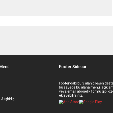
 Menü
Footer Sidebar
Footer’daki bu 3 alan bileşen deste
bu sayede bu alana menü, açıkla
veya email abonelik formu gibi öze
ekleyebilirsiniz.
& İşbirliği