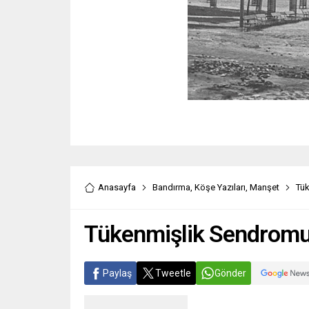
Anasayfa
Bandırma
,
Köşe Yazıları
,
Manşet
Tük
Tükenmişlik Sendromu 
Paylaş
Tweetle
Gönder