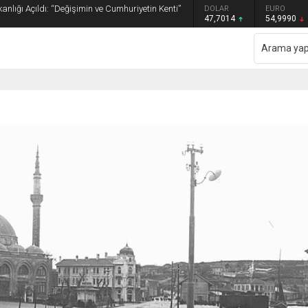
anlığı Açıldı: “Değişimin ve Cumhuriyetin Kenti”
GRAM ALTIN
DOLAR
EURO
6.505,41
47,7014
54,9990