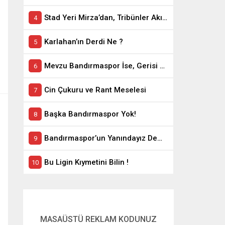
Stad Yeri Mirza’dan, Tribünler Akın’dan: Geriye Bakanlık Kaldı.
Karlahan’ın Derdi Ne ?
Mevzu Bandırmaspor İse, Gerisi Teferruattır
Cin Çukuru ve Rant Meselesi
Başka Bandırmaspor Yok!
Bandırmaspor’un Yanındayız Demekle Olmuyor!
Bu Ligin Kıymetini Bilin !
MASAÜSTÜ REKLAM KODUNUZ