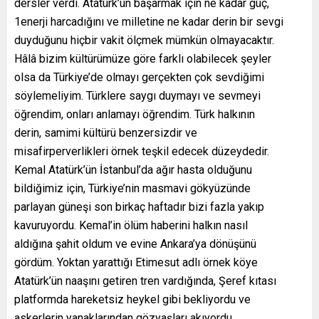
dersler verdi. Atatürk’ün başarmak için ne kadar güç,
1enerji harcadığını ve milletine ne kadar derin bir sevgi
duyduğunu hiçbir vakit ölçmek mümkün olmayacaktır.
Hâlâ bizim kültürümüze göre farklı olabilecek şeyler
olsa da Türkiye’de olmayı gerçekten çok sevdiğimi
söylemeliyim. Türklere saygı duymayı ve sevmeyi
öğrendim, onları anlamayı öğrendim. Türk halkının
derin, samimi kültürü benzersizdir ve
misafirperverlikleri örnek teşkil edecek düzeydedir.
Kemal Atatürk’ün İstanbul’da ağır hasta olduğunu
bildiğimiz için, Türkiye’nin masmavi gökyüzünde
parlayan güneşi son birkaç haftadır bizi fazla yakıp
kavuruyordu. Kemal’in ölüm haberini halkın nasıl
aldığına şahit oldum ve evine Ankara’ya dönüşünü
gördüm. Yoktan yarattığı Etimesut adlı örnek köye
Atatürk’ün naaşını getiren tren vardığında, Şeref kıtası
platformda hareketsiz heykel gibi bekliyordu ve
askerlerin yanaklarından gözyaşları akıyordu.