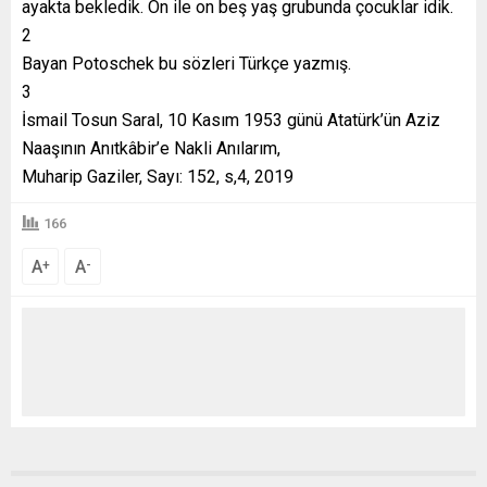
ayakta bekledik. On ile on beş yaş grubunda çocuklar idik.
2
Bayan Potoschek bu sözleri Türkçe yazmış.
3
İsmail Tosun Saral, 10 Kasım 1953 günü Atatürk’ün Aziz
Naaşının Anıtkâbir’e Nakli Anılarım,
Muharip Gaziler, Sayı: 152, s,4, 2019
166
A
A
+
-