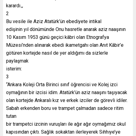
karardı.,,
2
Bu vesile ile Aziz Atatürk’ün ebediyete intikal
edişinin yıl dönümünde Onu hasretle anarak aziz naaşının
10 Kasım 1953 günü geçici kâbri olan Etnografya
Müzesi’nden alınarak ebedi ikametgahı olan Anıt Kâbir’e
götüren kortejde nasıl de yer aldığımı da sizlerle
paylaşmak
isterim:
3
“Ankara Koleji Orta Birinci sınıf öğrencisi ve Kolej izci
oymağının bir izcisi idim. Atatürk’ün aziz naaşını taşıyacak
olan kortejde Ankaralı kız ve erkek izciler de görevli idiler.
Sabah erkenden boru ve trampet çalmadan sadece ritim
tutan
bir trampetci izcinin vuruşları ile ağır ağır oymağımız okul
kapısından çıktı. Sağlık sokaktan ilerleyerek Sıhhıye’ye