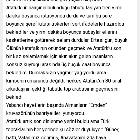
Atatürk’ün naaşının bulunduğu tabutu taşıyan tren yirmi
dakika boyunca istasyonda durdu ve tüm bu süre
boyunca şeref kıtası askerleri sert ifadelerle hazırolda
beklediler ve yirmi dakika boyunca subaylar ellerini
kasketlerine götürerek selam durdular. Ertesi gün, büyük
Ölünün katafalkının önünden geçmek ve Atatürk’ü son
bir kez selamlamak için akın akın gelen insanların
sonsuz kuyruğu arasında üç buçuk saat boyunca
bekledim. Durmaksızın yağmur yağıyordu ama
kimsenin umurunda değildi, herkes Atatürk’ün 80 silah
arkadaşının çektiği tabutlu top arabasının geçmesini
bekledi.
Yabancı heyetlerin başında Almanların “Emden”
kruvazörünün bahriyelileri yürüyordu.
Atatürk artık son dinlenme yerini buldu ama Türk
topraklarının her yerinde şu sözler duyuluyor: “Güneş
battı, Vatanımız sönmüş, Anavatanımızda hava