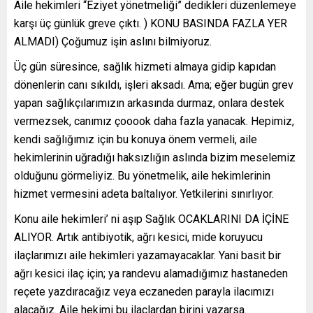
Aile hekimleri “Eziyet yönetmeliği” dedikleri düzenlemeye
karşı üç günlük greve çıktı. ) KONU BASINDA FAZLA YER
ALMADI) Çoğumuz işin aslını bilmiyoruz.
Üç gün süresince, sağlık hizmeti almaya gidip kapıdan
dönenlerin canı sıkıldı, işleri aksadı. Ama; eğer bugün grev
yapan sağlıkçılarımızın arkasında durmaz, onlara destek
vermezsek, canımız çooook daha fazla yanacak. Hepimiz,
kendi sağlığımız için bu konuya önem vermeli, aile
hekimlerinin uğradığı haksızlığın aslında bizim meselemiz
olduğunu görmeliyiz. Bu yönetmelik, aile hekimlerinin
hizmet vermesini adeta baltalıyor. Yetkilerini sınırlıyor.
Konu aile hekimleri’ ni aşıp Sağlık OCAKLARINI DA İÇİNE
ALIYOR. Artık antibiyotik, ağrı kesici, mide koruyucu
ilaçlarımızı aile hekimleri yazamayacaklar. Yani basit bir
ağrı kesici ilaç için; ya randevu alamadığımız hastaneden
reçete yazdıracağız veya eczaneden parayla ilacımızı
alacağız. Aile hekimi bu ilaçlardan birini yazarsa.