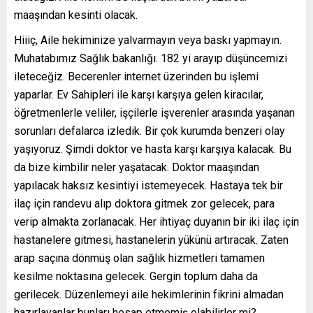
maaşından kesinti olacak.
Hiiiç, Aile hekiminize yalvarmayın veya baskı yapmayın.
Muhatabımız Sağlık bakanlığı. 182 yi arayıp düşüncemizi
ileteceğiz. Becerenler internet üzerinden bu işlemi
yaparlar. Ev Sahipleri ile karşı karşıya gelen kiracılar,
öğretmenlerle veliler, işçilerle işverenler arasında yaşanan
sorunları defalarca izledik. Bir çok kurumda benzeri olay
yaşıyoruz. Şimdi doktor ve hasta karşı karşıya kalacak. Bu
da bize kimbilir neler yaşatacak. Doktor maaşından
yapılacak haksız kesintiyi istemeyecek. Hastaya tek bir
ilaç için randevu alıp doktora gitmek zor gelecek, para
verip almakta zorlanacak. Her ihtiyaç duyanın bir iki ilaç için
hastanelere gitmesi, hastanelerin yükünü artıracak. Zaten
arap saçına dönmüş olan sağlık hizmetleri tamamen
kesilme noktasına gelecek. Gergin toplum daha da
gerilecek. Düzenlemeyi aile hekimlerinin fikrini almadan
hazırlayanlar bunları hesap etmemiş olabilirler mi?