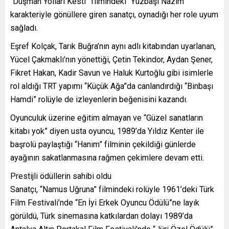
“Düşman Yolları Kesti” filmindeki “Yüzbaşı Nazım”
karakteriyle gönüllere giren sanatçı, oynadığı her role uyum
sağladı.
Eşref Kolçak, Tarık Buğra’nın aynı adlı kitabından uyarlanan,
Yücel Çakmaklı’nın yönettiği, Çetin Tekindor, Aydan Şener,
Fikret Hakan, Kadir Savun ve Haluk Kurtoğlu gibi isimlerle
rol aldığı TRT yapımı “Küçük Ağa”da canlandırdığı “Binbaşı
Hamdi” rolüyle de izleyenlerin beğenisini kazandı.
Oyunculuk üzerine eğitim almayan ve “Güzel sanatların
kitabı yok” diyen usta oyuncu, 1989’da Yıldız Kenter ile
başrolü paylaştığı “Hanım” filminin çekildiği günlerde
ayağının sakatlanmasına rağmen çekimlere devam etti.
Prestijli ödüllerin sahibi oldu
Sanatçı, “Namus Uğruna” filmindeki rolüyle 1961’deki Türk
Film Festivali’nde “En İyi Erkek Oyuncu Ödülü”ne layık
görüldü, Türk sinemasına katkılardan dolayı 1989’da