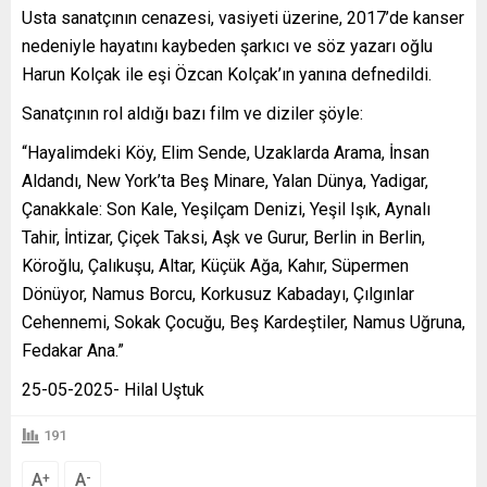
Usta sanatçının cenazesi, vasiyeti üzerine, 2017’de kanser
nedeniyle hayatını kaybeden şarkıcı ve söz yazarı oğlu
Harun Kolçak ile eşi Özcan Kolçak’ın yanına defnedildi.
Sanatçının rol aldığı bazı film ve diziler şöyle:
“Hayalimdeki Köy, Elim Sende, Uzaklarda Arama, İnsan
Aldandı, New York’ta Beş Minare, Yalan Dünya, Yadigar,
Çanakkale: Son Kale, Yeşilçam Denizi, Yeşil Işık, Aynalı
Tahir, İntizar, Çiçek Taksi, Aşk ve Gurur, Berlin in Berlin,
Köroğlu, Çalıkuşu, Altar, Küçük Ağa, Kahır, Süpermen
Dönüyor, Namus Borcu, Korkusuz Kabadayı, Çılgınlar
Cehennemi, Sokak Çocuğu, Beş Kardeştiler, Namus Uğruna,
Fedakar Ana.”
25-05-2025- Hilal Uştuk
191
A
A
+
-