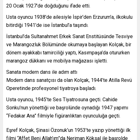
20 Ocak 1927’de doğduğunu ifade etti.
Usta oyuncu 1938’de ailesiyle İspir’den Erzurum’a, ilkokulu
bitirdiği 1941’de ise İstanbul’a taşındı.
İstanbul’da Sultanahmet Erkek Sanat Enstitüsünde Tesviye
ve Marangozluk Bölümünde okumaya başlayan Kolçak, bir
dönem ayakkabı tamirciliği yaptı, Kasımpaşa’da otururken
marangoz dükkanı ve mobilya mağazası işletti.
Sanata modern dans ile adım attı
Modern dans sanatçısı da olan Kolçak, 1944’te Atilla Revü
Operetinde profesyonel tiyatroya başladı.
Usta oyuncu, 1945’te Ses Tiyatrosuna geçti. Cahide
Sonku’nun yönettiği ve başrolünde oynadığı 1947 yapımı
“Fedakar Ana” filmiyle figüranlıktan oyunculuğa geçti.
Eşref Kolçak, Şinasi Özonuk’un 1953’te yazıp yönettiği ilk
filmi “Affet Beni Allah’ım”da Neriman Köksal ile başrolde