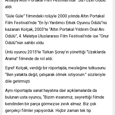
Antalya Altın Portakal Film Festivali’nde “Jüri Özel Ödülü”
aldı.
“Güle Güle” filmindeki rolüyle 2000 yılında Altın Portakal
Film Festivali’nde “En İyi Yardımcı Erkek Oyuncu Ödülü”nü
kazanan Kolçak, 2003’te “Altın Portakal Yıldırım Önal Anı
Ödülü”, 4. Malatya Uluslararası Film Festivali’nde ise “Onur
Ödülü”nün sahibi oldu.
Ünlü oyuncu 2015’te Türkan Şoray’ın yönettiği “Uzaklarda
Arama” filminde de rol aldı.
Eşref Kolçak, verdiği bir röportajda, mesleğine tutkusunu
“Ben yatakta değil, çalışarak ölmek istiyorum.” sözleriyle
dile getirmişti.
Aynı röportajda sanat hayatına dair açıklamalarda da
bulunan usta oyuncu, “Bizim insanımız, seyrettiği filmde
kendinden bir parça görmezse zevk almaz. Biz çok
gerçekçi filmler yapıyorduk. Hiçbir zaman tek tip