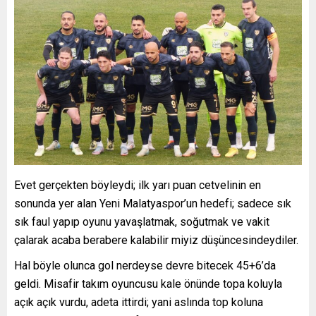
Evet gerçekten böyleydi; ilk yarı puan cetvelinin en
sonunda yer alan Yeni Malatyaspor’un hedefi; sadece sık
sık faul yapıp oyunu yavaşlatmak, soğutmak ve vakit
çalarak acaba berabere kalabilir miyiz düşüncesindeydiler.
Hal böyle olunca gol nerdeyse devre bitecek 45+6’da
geldi. Misafir takım oyuncusu kale önünde topa koluyla
açık açık vurdu, adeta ittirdi; yani aslında top koluna