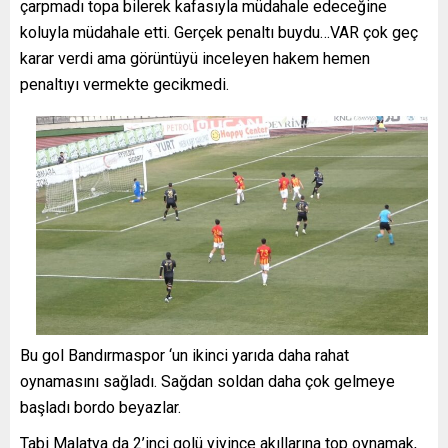
çarpmadı topa bilerek kafasıyla müdahale edeceğine
koluyla müdahale etti. Gerçek penaltı buydu…VAR çok geç
karar verdi ama görüntüyü inceleyen hakem hemen
penaltıyı vermekte gecikmedi.
Bu gol Bandırmaspor ‘un ikinci yarıda daha rahat
oynamasını sağladı. Sağdan soldan daha çok gelmeye
başladı bordo beyazlar.
Tabi Malatya da 2’inci golü yiyince akıllarına top oynamak,