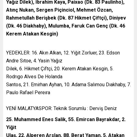
Yağız Dilek), İbrahim Kaya, Paixao (Dk. 83 Paulinho),
Atınç Nukan, Sergen Piçinciol, Mehmet Özcan,
Rahmetullah Berişbek (Dk. 87 Hikmet Çiftçi), Diniyev
(Dk. 46 Diakhaby), Mulumba, Faruk Can Genç (Dk. 46
Kerem Atakan Kesgin)
YEDEKLER: 16. Akın Alkan, 12. Yiğit Zorluer, 23. Edson
Andre Sıtoe, 4. Yasin Yağız
Dilek, 6. Hikmet Çiftçi, 20. Kerem Atakan Kesgin, 5.
Rodrıgo Alves De Holanda
Santos, 21. Emirhan Ayhan, 10. Adama Salımou Dıakhaby, 7.
Paulo Rafael Pereıra
YENİ MALATYASPOR: Teknik Sorumlu : Derviş Deniz
25. Muhammed Enes Salik, 55. Emircan Bayrakdar, 2.
Yiğit
Ulaş, 22. Alperen Arslan, 88. Berat Yaman, 5. Atakan