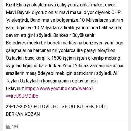
Kızıl Elma’yı oluşturmaya çalışıyoruz onlar maket diyor.
Mavi Bayrak diyoruz onlar mavi masal diyor diyerek CHP
‘yi eleştirdi. Bandırma ve bölgemize 10 Milyarlarca yatırım
yapıldığını ve 10 Milyarlarca liralık yatırımında halihazırda
devam ettiğini söyledi. Balıkesir Büyükşehir
Belediyesi’ndeki bir bebek markasına benzeyen yeni logo
çalışmalarına harcanan milyonlarca lira parayı eleştiren
Öztaylan buna karşılık 1500 işçinin işten çıkarılıp mobing
uygulandığını iddia ederken Yücel Yılmaz zamanında alınan
arazilerin maaş ödeyebilmek için sattıklarını söyledi. Ali
Taylan Öztaylan’ın konuşmasının detayları için
tıklayınız.
https://www.youtube.com/watch?
v=ircUSJMDiBo
28-12-2025/ FOTOVİDEO : SEDAT KUTBEK, EDİT :
BERKAN KOZAN
194