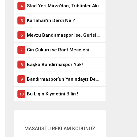
Stad Yeri Mirza’dan, Tribünler Akın’dan: Geriye Bakanlık Kaldı.
Karlahan’ın Derdi Ne ?
Mevzu Bandırmaspor İse, Gerisi Teferruattır
Cin Çukuru ve Rant Meselesi
Başka Bandırmaspor Yok!
Bandırmaspor’un Yanındayız Demekle Olmuyor!
Bu Ligin Kıymetini Bilin !
MASAÜSTÜ REKLAM KODUNUZ