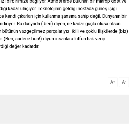
izi birbirimize bağlıyor. Atmosferde bulunan bir mikrop dost ve
diği kadar ulaşıyor. Teknolojinin geldiği noktada güneş ışığı
ce kendi çıkarları için kullanma şansına sahip değil. Dünyanın bir
lendiriyor. Bu dünyada ( ben) diyen, ne kadar güçlü olusa olsun
ütünün vazgeçilmez parçalarıyız. İkili ve çoklu ilişkilerde (biz)
r. (Ben, sadece ben!) diyen insanlara lütfen hak verip
diği değer kadardır.
A
A
+
-