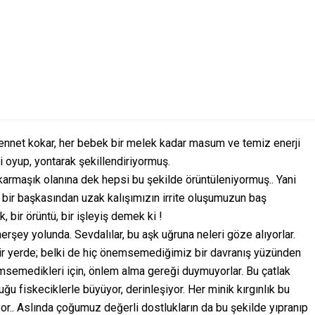
nnet kokar, her bebek bir melek kadar masum ve temiz enerji
i oyup, yontarak şekillendiriyormuş.
 karmaşık olanına dek hepsi bu şekilde örüntüleniyormuş.. Yani
 bir başkasından uzak kalışımızın irrite oluşumuzun baş
 bir örüntü, bir işleyiş demek ki !
herşey yolunda. Sevdalılar, bu aşk uğruna neleri göze alıyorlar.
, bir yerde; belki de hiç önemsemediğimiz bir davranış yüzünden
nemsemedikleri için, önlem alma gereği duymuyorlar. Bu çatlak
u fiskeciklerle büyüyor, derinleşiyor. Her minik kırgınlık bu
iyor.. Aslında çoğumuz değerli dostlukların da bu şekilde yıpranıp