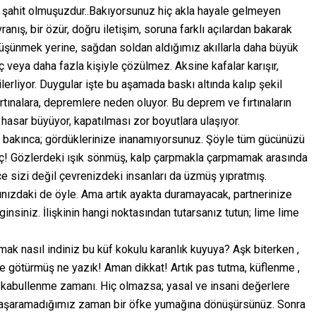
 şahit olmuşuzdur..Bakıyorsunuz hiç akla hayale gelmeyen
anış, bir özür, doğru iletişim, soruna farklı açılardan bakarak
şünmek yerine, sağdan soldan aldığımız akıllarla daha büyük
üç veya daha fazla kişiyle çözülmez. Aksine kafalar karışır,
 ilerliyor. Duygular işte bu aşamada baskı altında kalıp şekil
rtınalara, depremlere neden oluyor. Bu deprem ve fırtınaların
 hasar büyüyor, kapatılması zor boyutlara ulaşıyor.
aya bakınca; gördüklerinize inanamıyorsunuz. Şöyle tüm gücünüzü
geç! Gözlerdeki ışık sönmüş, kalp çarpmakla çarpmamak arasında
ce sizi değil çevrenizdeki insanları da üzmüş yıpratmış.
rşınızdaki de öyle. Ama artık ayakta duramayacak, partnerinize
nsiniz. İlişkinin hangi noktasından tutarsanız tutun; lime lime
k nasıl indiniz bu küf kokulu karanlık kuyuya? Aşk biterken ,
 de götürmüş ne yazık! Aman dikkat! Artık pas tutma, küflenme ,
 kabullenme zamanı. Hiç olmazsa; yasal ve insani değerlere
 başaramadığımız zaman bir öfke yumağına dönüşürsünüz. Sonra