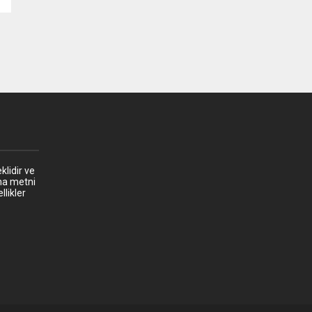
klidir ve
ma metni
llikler