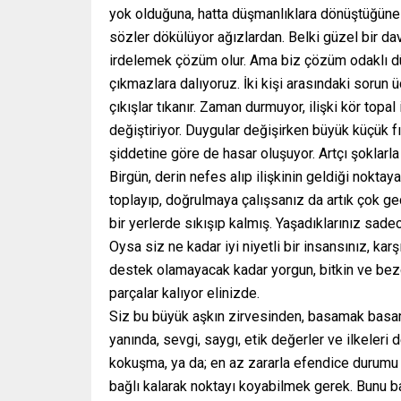
yok olduğuna, hatta düşmanlıklara dönüştüğüne
sözler dökülüyor ağızlardan. Belki güzel bir davr
irdelemek çözüm olur. Ama biz çözüm odaklı dü
çıkmazlara dalıyoruz. İki kişi arasındaki sorun 
çıkışlar tıkanır. Zaman durmuyor, ilişki kör topal
değiştiriyor. Duygular değişirken büyük küçük fı
şiddetine göre de hasar oluşuyor. Artçı şoklarla
Birgün, derin nefes alıp ilişkinin geldiği nokt
toplayıp, doğrulmaya çalışsanız da artık çok 
bir yerlerde sıkışıp kalmış. Yaşadıklarınız sade
Oysa siz ne kadar iyi niyetli bir insansınız, ka
destek olamayacak kadar yorgun, bitkin ve bezgi
parçalar kalıyor elinizde.
Siz bu büyük aşkın zirvesinden, basamak basama
yanında, sevgi, saygı, etik değerler ve ilkeleri
kokuşma, ya da; en az zararla efendice durumu
bağlı kalarak noktayı koyabilmek gerek. Bunu