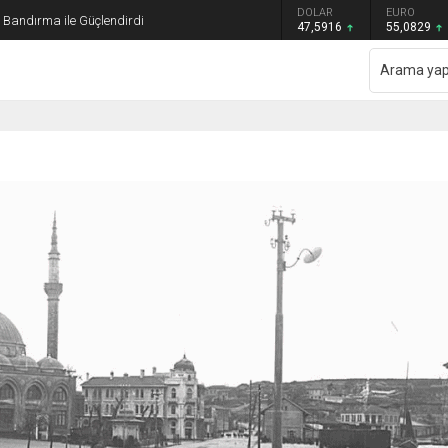
GRAM ALTIN
DOLAR
EURO
ı Bandırma ile Güçlendirdi
6.521,34
47,5916
55,0829