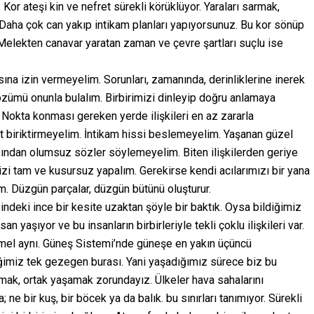
Kor ateşi kin ve nefret sürekli körüklüyor. Yaraları sarmak,
Daha çok can yakıp intikam planları yapıyorsunuz. Bu kor sönüp
 Melekten canavar yaratan zaman ve çevre şartları suçlu ise
ına izin vermeyelim. Sorunları, zamanında, derinliklerine inerek
zümü onunla bulalım. Birbirimizi dinleyip doğru anlamaya
 Nokta konması gereken yerde ilişkileri en az zararla
et biriktirmeyelim. İntikam hissi beslemeyelim. Yaşanan güzel
kasından olumsuz sözler söylemeyelim. Biten ilişkilerden geriye
izi tam ve kusursuz yapalım. Gerekirse kendi acılarımızı bir yana
im. Düzgün parçalar, düzgün bütünü oluşturur.
ğindeki ince bir kesite uzaktan şöyle bir baktık. Oysa bildiğimiz
n yaşıyor ve bu insanların birbirleriyle tekli çoklu ilişkileri var.
temel aynı. Güneş Sistemi’nde güneşe en yakın üçüncü
imiz tek gezegen burası. Yani yaşadığımız sürece biz bu
şmak, ortak yaşamak zorundayız. Ülkeler hava sahalarını
; ne bir kuş, bir böcek ya da balık. bu sınırları tanımıyor. Sürekli