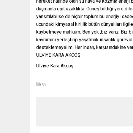
hereket halinde olan su hava ve kozmik enerji b
düşmanla eşit uzaklıkta. Güneş bildiği yere dile
yansıtılabilse de hiçbir toplum bu enerjiyi sade
ucundaki kimyasal kirlilik bütün dünyalıları ilgi
kaybetmeye mahkum. Ben yok ,biz varız. Biz bir b
kavramını yerleştirip yaşatmak insanlık görevidi
desteklemeyelim. Her insan, karşısındakine ver
ULVİYE KARA AKCOŞ
Ulviye Kara Akcoş
83