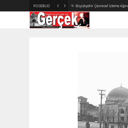
ROSEBUD
Büyükşehir Çevresel İzleme Ağın