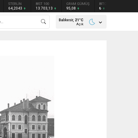
STERLİN
BIST 100
GRAM GÜMÜŞ
BITCOIN
ETHEREU
64,2043
13.703,13
95,08
₺
₺
Balıkesir,
21
°C
Açık