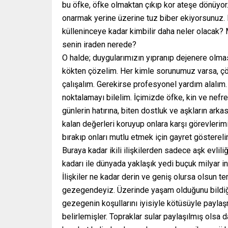
bu öfke, öfke olmaktan çıkıp kor ateşe dönüyor. 
onarmak yerine üzerine tuz biber ekiyorsunuz. 
külleninceye kadar kimbilir daha neler olacak?
senin iraden nerede?
O halde; duygularımızın yıpranıp dejenere olmas
kökten çözelim. Her kimle sorunumuz varsa, çö
çalışalım. Gerekirse profesyonel yardım alalım.
noktalamayı bilelim. İçimizde öfke, kin ve nefr
günlerin hatırına, biten dostluk ve aşkların ar
kalan değerleri koruyup onlara karşı görevlerim
bırakıp onları mutlu etmek için gayret gösterel
Buraya kadar ikili ilişkilerden sadece aşk evlili
kadarı ile dünyada yaklaşık yedi buçuk milyar insa
İlişkiler ne kadar derin ve geniş olursa olsun 
gezegendeyiz. Üzerinde yaşam olduğunu bildiğ
gezegenin koşullarını iyisiyle kötüsüyle payla
belirlemişler. Topraklar sular paylaşılmış olsa da