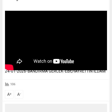
24-01-2026-BANDIRMA GERCEK-Edit;HAYRETTİN İLDAM
106
A
A
+
-