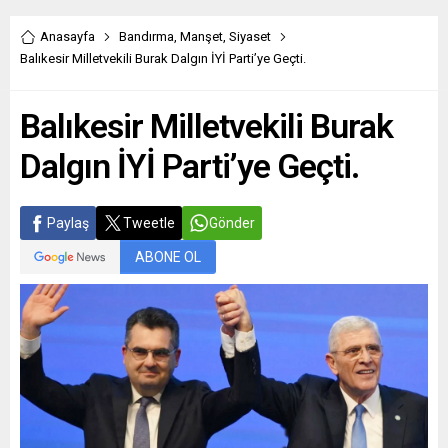
Anasayfa
Bandırma
,
Manşet
,
Siyaset
Balıkesir Milletvekili Burak Dalgın İYİ Parti’ye Geçti.
Balıkesir Milletvekili Burak
Dalgın İYİ Parti’ye Geçti.
Paylaş
Tweetle
Gönder
ABONE OL