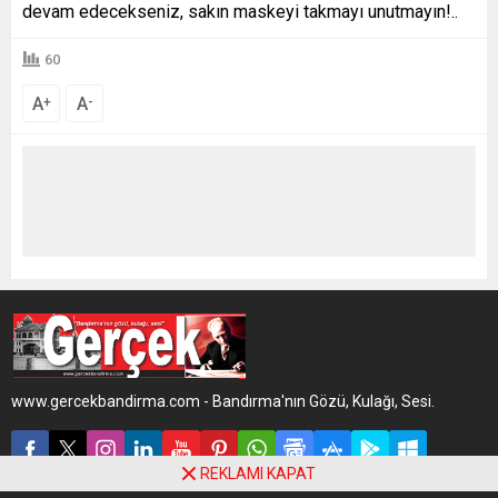
devam edecekseniz, sakın maskeyi takmayı unutmayın!..
60
A
A
+
-
www.gercekbandirma.com - Bandırma'nın Gözü, Kulağı, Sesi.
REKLAMI KAPAT