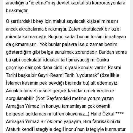
aracılığıyla “iç etme”miş devlet kapitalisti korporasyonlara
bırakmıştır.
O şartlardaki birey için makul sayılacak kişisel mirasını
ancak akrabalarına bırakmıştır. Zaten abartılacak bir özel
mirasta kalmamıştır. Bugüne kadar bunun tersini ispatlayan
da çıkmamıştır… Yok bunlar palavra ise o zaman benim
gösterdiğim gibi belge sunulmak zorundadır. Bundan sonra
bu gibi spekülatif iddiaları tartışmayacağım. Çünkü
geçmişe dair çok daha ciddi siyasi konular vardır. Resmi
Tarihi başka bir Gayri-Resmi Tarih “uydurarak” (özellikle
İslamcı kesimin pek sevdiği biçimdir bu) alt edemeyiz.
Ancak bilimsel nesnel gerçek kanıtlar örnek verilerek
sorgulanabilir. (Not: Sayfamdaki metine yorum yazan
Armağan Yılmaz ‘ın konuyu tamamlayan çok önemli
belgesel açıklamasını lütfen okuyunuz…) Halid Özkul ****
Armağan Yılmaz Bir ekleme yapayim. Bira fabrikasini da
Ataturk kendi istegiyle degil inonu`nun istegiyle kurmustur.