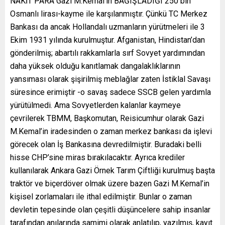
NAKİT PARA Gazi M.Kemal’in BAĞIŞLADIĞI 250 bin
Osmanlı lirası-kayme ile karşılanmıştır. Çünkü TC Merkez
Bankası da ancak Hollandalı uzmanların yürütmeleri ile 3
Ekim 1931 yılında kurulmuştur. Afganistan, Hindistan’dan
gönderilmiş; abartılı rakkamlarla sırf Sovyet yardımından
daha yüksek olduğu kanıtlamak dangalaklıklarının
yansıması olarak şişirilmiş meblağlar zaten İstiklal Savaşı
süresince erimiştir -o savaş sadece SSCB gelen yardımla
yürütülmedi. Ama Sovyetlerden kalanlar kaymeye
çevrilerek TBMM, Başkomutan, Reisicumhur olarak Gazi
M.Kemal’in iradesinden o zaman merkez bankası da işlevi
görecek olan İş Bankasına devredilmiştir. Buradaki belli
hisse CHP’sine miras bırakılacaktır. Ayrıca krediler
kullanılarak Ankara Gazi Örnek Tarım Çiftliği kurulmuş başta
traktör ve biçerdöver olmak üzere bazen Gazi M.Kemal’in
kişisel zorlamaları ile ithal edilmiştir. Bunlar o zaman
devletin tepesinde olan çeşitli düşüncelere sahip insanlar
tarafından anılarında samimi olarak anlatılıp, yazılmış, kayıt