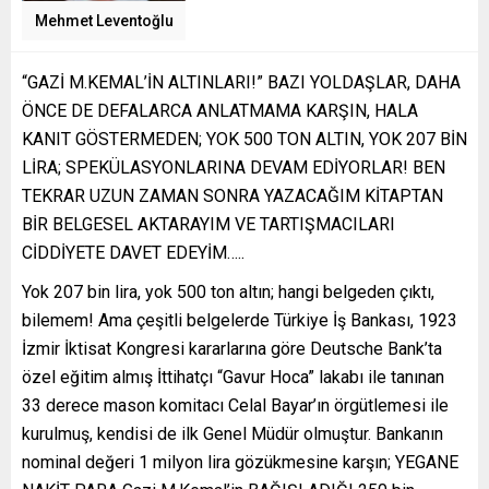
Mehmet Leventoğlu
“GAZİ M.KEMAL’İN ALTINLARI!” BAZI YOLDAŞLAR, DAHA
ÖNCE DE DEFALARCA ANLATMAMA KARŞIN, HALA
KANIT GÖSTERMEDEN; YOK 500 TON ALTIN, YOK 207 BİN
LİRA; SPEKÜLASYONLARINA DEVAM EDİYORLAR! BEN
TEKRAR UZUN ZAMAN SONRA YAZACAĞIM KİTAPTAN
BİR BELGESEL AKTARAYIM VE TARTIŞMACILARI
CİDDİYETE DAVET EDEYİM…..
Yok 207 bin lira, yok 500 ton altın; hangi belgeden çıktı,
bilemem! Ama çeşitli belgelerde Türkiye İş Bankası, 1923
İzmir İktisat Kongresi kararlarına göre Deutsche Bank’ta
özel eğitim almış İttihatçı “Gavur Hoca” lakabı ile tanınan
33 derece mason komitacı Celal Bayar’ın örgütlemesi ile
kurulmuş, kendisi de ilk Genel Müdür olmuştur. Bankanın
nominal değeri 1 milyon lira gözükmesine karşın; YEGANE