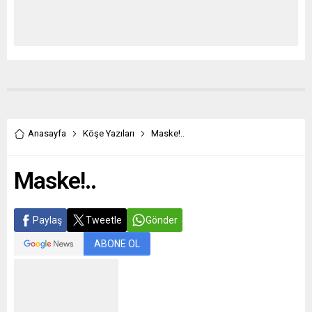
Anasayfa
Köşe Yazıları
Maske!..
Maske!..
Paylaş
Tweetle
Gönder
ABONE OL