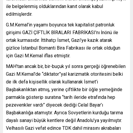
ile belgelenmiş olduklarından kanıt olarak kabul
edilmişlerdir.
G.M.Kemal’in yaşamı boyunca tek kapitalist patronluk
girişimi GAZİ ÇİFTLİK BİRALARI FABRİKASI’nı İnönü ile
ortak kurmasıdır. İttihatçı İsmet, Gazi’ye kazık atarak
gizlice İstanbul Bomanti Bira Fabrikası ile ortak olduğun
için Gazi M.Kemal iflas etmiştir.
MAH’tan ancak bir, bir-buçuk yıl sonra gerçeği öğrenebilen
Gazi M.Kemal’de “diktator”yal karizmatik otoritesini belki
de ilk defa kişisellik olarak kullanarak İsmet’i
Başbakanlıktan atmış, yerine çiftlikte bir öğle yemeğinde
parmakla gösterip suratına “tarih ileride etrafında hep
pezevenkler vardı” diyecek dediği Celal Bayar’ı
Başbakanlığa atamıştır. Ayrıca Sovyetlerin kurduğu tarıma
dayalı sanayi büyük kentlere değil Anadolu’ya yayılmıştır.
Velhasılı Gazi vefat edince TDK dahil mirasını akrabaları