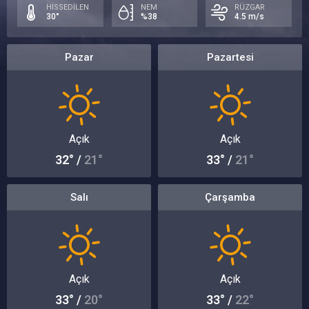
HİSSEDİLEN
NEM
RÜZGAR
30°
%38
4.5 m/s
Pazar
Pazartesi
Açık
Açık
32° /
21°
33° /
21°
Salı
Çarşamba
Açık
Açık
33° /
20°
33° /
22°