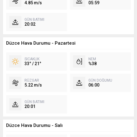
4.85 m/s
05:59
GÜN BATIMI
20:02
Düzce Hava Durumu - Pazartesi
SICAKLIK
NEM
33° / 21°
%38
RÜZGAR
GÜN DOĞUMU
5.22 m/s
06:00
GÜN BATIMI
20:01
Düzce Hava Durumu - Salı