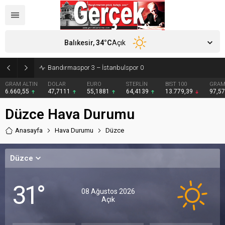
Balıkesir,
34
°C
Açık
Bandırmaspor 3 – İstanbulspor 0
GRAM ALTIN
DOLAR
EURO
STERLİN
BIST 100
GRAM
6.660,55
47,7111
55,1881
64,4139
13.779,39
97,5
Düzce Hava Durumu
Anasayfa
Hava Durumu
Düzce
Düzce
31°
08 Ağustos 2026
Açık