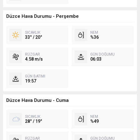
Düzce Hava Durumu - Perşembe
SICAKLIK
NEM
33° / 20°
%36
RÜZGAR
GÜN DOĞUMU
4.58 m/s
06:03
GÜN BATIMI
19:57
Düzce Hava Durumu - Cuma
SICAKLIK
NEM
28° / 19°
%49
RÜZGAR
GÜN DOĞUMU