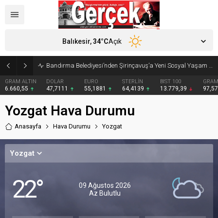
Balıkesir,
34
°C
Açık
Bandırma Belediyesi’nden Şirinçavuş’a Yeni Sosyal Yaşam Alanı: Tesisler Hizmete Açıldı
GRAM ALTIN
DOLAR
EURO
STERLİN
BIST 100
GRAM
6.660,55
47,7111
55,1881
64,4139
13.779,39
97,5
Yozgat Hava Durumu
Anasayfa
Hava Durumu
Yozgat
Yozgat
22°
09 Ağustos 2026
Az Bulutlu