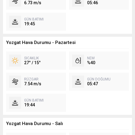
6.73 m/s
05:46
GÜN BATIMI
19:45
Yozgat Hava Durumu - Pazartesi
SICAKLIK
NEM
27° / 15°
%40
RÜZGAR
GÜN DOĞUMU
7.54 m/s
05:47
GÜN BATIMI
19:44
Yozgat Hava Durumu - Salı