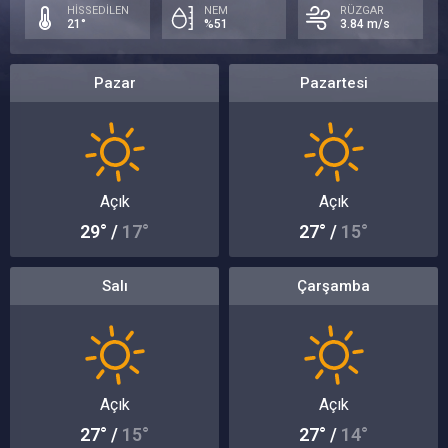
HİSSEDİLEN
NEM
RÜZGAR
21°
%51
3.84 m/s
Pazar
Pazartesi
Açık
Açık
29° /
17°
27° /
15°
Salı
Çarşamba
Açık
Açık
27° /
15°
27° /
14°