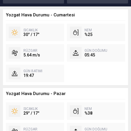
Yozgat Hava Durumu - Cumartesi
SICAKLIK
NEM
30° / 17°
%25
RÜZGAR
GÜN DOĞUMU
5.64 m/s
05:45
GÜN BATIMI
19:47
Yozgat Hava Durumu - Pazar
SICAKLIK
NEM
29° / 17°
%38
RÜZGAR
GÜN DOĞUMU