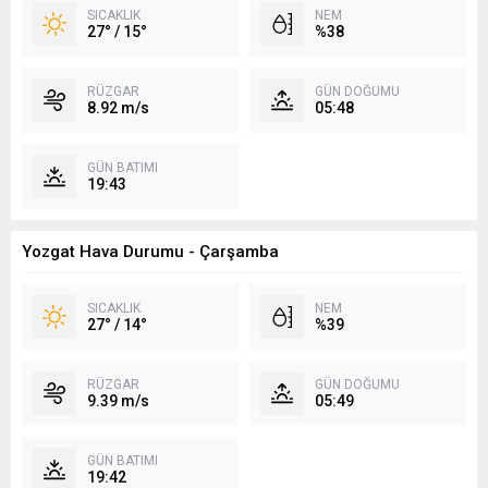
SICAKLIK
NEM
27° / 15°
%38
RÜZGAR
GÜN DOĞUMU
8.92 m/s
05:48
GÜN BATIMI
19:43
Yozgat Hava Durumu - Çarşamba
SICAKLIK
NEM
27° / 14°
%39
RÜZGAR
GÜN DOĞUMU
9.39 m/s
05:49
GÜN BATIMI
19:42