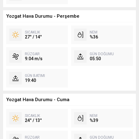
Yozgat Hava Durumu - Perşembe
SICAKLIK
NEM
27° / 14°
%36
RÜZGAR
GÜN DOĞUMU
9.04 m/s
05:50
GÜN BATIMI
19:40
Yozgat Hava Durumu - Cuma
SICAKLIK
NEM
24° / 13°
%39
RÜZGAR
GÜN DOĞUMU