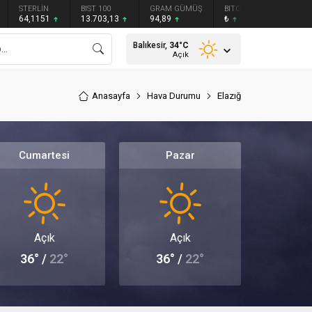
STERLİN
BIST 100
GRAM GÜMÜŞ
BITCOIN
ETHEREU
64,1151
13.703,13
94,89
₺
₺
Balıkesir,
34
°C
Açık
Anasayfa
Hava Durumu
Elazığ
Cumartesi
Pazar
Açık
Açık
36° /
22°
36° /
22°