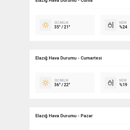
Elazığ Hava Durumu - Cuma
SICAKLIK
NEM
35° / 21°
%24
Elazığ Hava Durumu - Cumartesi
SICAKLIK
NEM
36° / 22°
%19
Elazığ Hava Durumu - Pazar