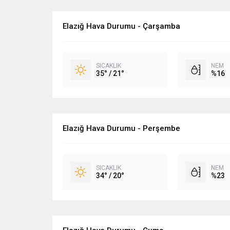
Elazığ Hava Durumu - Çarşamba
SICAKLIK
NEM
35° / 21°
%16
Elazığ Hava Durumu - Perşembe
SICAKLIK
NEM
34° / 20°
%23