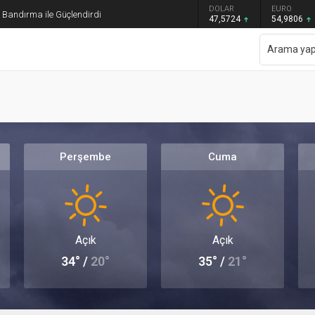
GRAM ALTIN
DOLAR
EURO
ı Bandırma ile Güçlendirdi
6.485,34
47,5724
54,9806
Perşembe
Cuma
Açık
Açık
34° /
20°
35° /
21°