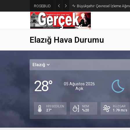
ROSEBUD
Büyükşehir Çevresel İzleme Ağın
Elazığ Hava Durumu
Elazığ
28°
05 Ağustos 2026
Açık
HİSSEDİLEN
NEM
RÜZGAR
27°
%20
1.79 m/s