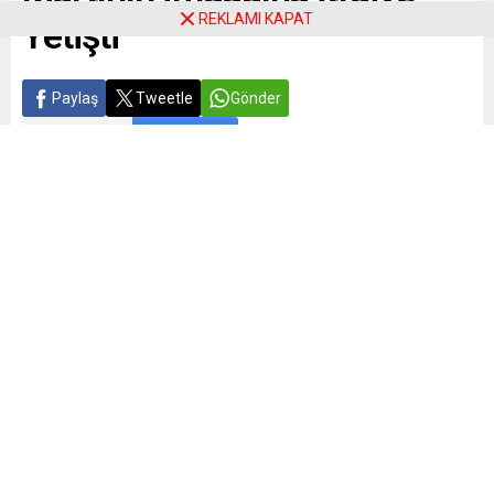
REKLAMI KAPAT
Yetişti
Paylaş
Tweetle
Gönder
ABONE OL