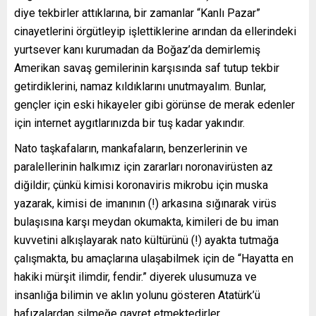
diye tekbirler attıklarına, bir zamanlar “Kanlı Pazar”
cinayetlerini örgütleyip işlettiklerine arından da ellerindeki
yurtsever kanı kurumadan da Boğaz’da demirlemiş
Amerikan savaş gemilerinin karşısında saf tutup tekbir
getirdiklerini, namaz kıldıklarını unutmayalım. Bunlar,
gençler için eski hikayeler gibi görünse de merak edenler
için internet aygıtlarınızda bir tuş kadar yakındır.
Nato taşkafaların, mankafaların, benzerlerinin ve
paralellerinin halkımız için zararları noronavirüsten az
diğildir; çünkü kimisi koronaviris mikrobu için muska
yazarak, kimisi de imanının (!) arkasına sığınarak virüs
bulaşısına karşı meydan okumakta, kimileri de bu iman
kuvvetini alkışlayarak nato kültürünü (!) ayakta tutmağa
çalışmakta, bu amaçlarına ulaşabilmek için de “Hayatta en
hakiki mürşit ilimdir, fendir.” diyerek ulusumuza ve
insanlığa bilimin ve aklın yolunu gösteren Atatürk’ü
hafızalardan silmeğe gayret etmektedirler