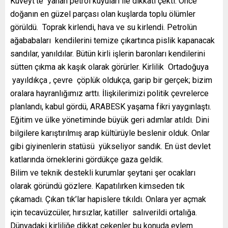
Kuveyt’te yanan petrol kuyuları ile dikkati çekti. Önce
doğanın en güzel parçası olan kuşlarda toplu ölümler
görüldü. Toprak kirlendi, hava ve su kirlendi. Petrolün
ağababaları kendilerini temize çıkartınca pislik kapanacak
sandılar, yanıldılar. Bütün kirli işlerin baronları kendilerini
sütten çıkma ak kaşık olarak görürler. Kirlilik Ortadoğuya
yayıldıkça , çevre çöplük oldukça, garip bir gerçek; bizim
oralara hayranlığımız arttı. İlişkilerimizi politik çevrelerce
planlandı, kabul gördü, ARABESK yaşama fikri yaygınlaştı.
Eğitim ve ülke yönetiminde büyük geri adımlar atıldı. Dini
bilgilere karıştırılmış arap kültürüyle beslenir olduk. Onlar
gibi giyinenlerin statüsü yükseliyor sandık. En üst devlet
katlarında örneklerini gördükçe gaza geldik.
Bilim ve teknik destekli kurumlar şeytani şer ocakları
olarak göründü gözlere. Kapatılırken kimseden tık
çıkamadı. Çıkan tık’lar hapislere tıkıldı. Onlara yer açmak
için tecavüzcüler, hırsızlar, katiller salıverildi ortalığa.
Dünyadaki kirliliğe dikkat çekenler bu konuda eylem