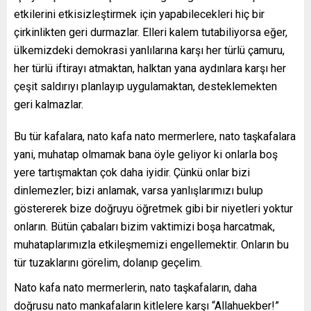
etkilerini etkisizleştirmek için yapabilecekleri hiç bir
çirkinlikten geri durmazlar. Elleri kalem tutabiliyorsa eğer,
ülkemizdeki demokrasi yanlılarına karşı her türlü çamuru,
her türlü iftirayı atmaktan, halktan yana aydınlara karşı her
çeşit saldırıyı planlayıp uygulamaktan, desteklemekten
geri kalmazlar.
Bu tür kafalara, nato kafa nato mermerlere, nato taşkafalara
yani, muhatap olmamak bana öyle geliyor ki onlarla boş
yere tartışmaktan çok daha iyidir. Çünkü onlar bizi
dinlemezler; bizi anlamak, varsa yanlışlarımızı bulup
göstererek bize doğruyu öğretmek gibi bir niyetleri yoktur
onların. Bütün çabaları bizim vaktimizi boşa harcatmak,
muhataplarımızla etkileşmemizi engellemektir. Onların bu
tür tuzaklarını görelim, dolanıp geçelim.
Nato kafa nato mermerlerin, nato taşkafaların, daha
doğrusu nato mankafaların kitlelere karşı “Allahuekber!”