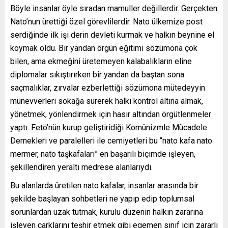
Böyle insanlar öyle sıradan mamuller değillerdir. Gerçekten
Nato’nun ürettiği özel görevlilerdir. Nato ülkemize post
serdiğinde ilk işi derin devleti kurmak ve halkın beynine el
koymak oldu. Bir yandan örgün eğitimi sözümona çok
bilen, ama ekmeğini üretemeyen kalabalıkların eline
diplomalar sıkıştırırken bir yandan da baştan sona
saçmalıklar, zırvalar ezberlettiği sözümona mütedeyyin
münevverleri sokağa sürerek halkı kontrol altına almak,
yönetmek, yönlendirmek için hasır altından örgütlenmeler
yaptı. Fetö’nün kurup geliştiridiği Komünizmle Mücadele
Dernekleri ve paralelleri ile cemiyetleri bu “nato kafa nato
mermer, nato taşkafaları” en başarılı biçimde işleyen,
şekillendiren yeraltı medrese alanlarıydı.
Bu alanlarda üretilen nato kafalar, insanlar arasında bir
şekilde başlayan sohbetleri ne yapıp edip toplumsal
sorunlardan uzak tutmak, kurulu düzenin halkın zararına
işleyen çarklarını teşhir etmek gibi egemen sınıf için zararlı