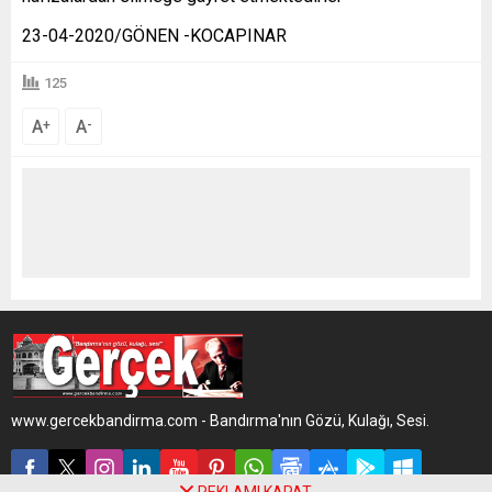
23-04-2020/GÖNEN -KOCAPINAR
125
A
A
+
-
www.gercekbandirma.com - Bandırma'nın Gözü, Kulağı, Sesi.