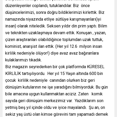
düzenleyenler coplandı, tutuklandılar. Biz önce
düşüncelerimizi, sonra doğru bildiklerimizi kirlettik. Biz
namazında niyazında etliye sütlüye karışmayanları(iyi
insan) olarak niteledik. Seksen yıldır din prim yaptı. Bilim
ve teknikten uzaklaşmaya devam ettik. Konuşan , yazan,
çizen araştıranları olabildiğince toplumdan uzak tuttuk,
kominist, anarşist ilan ettik. (Her yıl 12.6 milyon insan
kirlilik nedeniyle ölüyor!) diye avaz avaz bağıranlara
kulaklarımızı tıkadık.
Biz magazin seyrederken bir çok platformda KÜRESEL
KİRLİLİK tartışılıyordu. Her yıl 15 Yaşın altında 600 bin
çocuk kirlilik nedeniyle canından olurken biz geri
dönüşüm kutularının ne işe yaradığını bilmiyorduk. Bu gün
bile amacına uygun kullanmaktan aciziz. Zaten komik
sayıda geri dönüşüm merkezimiz var. Yazdıklarım son
yetmiş beş yıl içinde oldu ve iyice mayalandı. Şu an, on
sekiz yaş üstü olan kimse görevini tam yapamadı demek