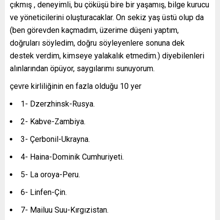
çıkmış , deneyimli, bu çöküşü bire bir yaşamış, bilge kurucu
ve yöneticilerini oluşturacaklar. On sekiz yaş üstü olup da
(ben görevden kaçmadım, üzerime düşeni yaptım,
doğruları söyledim, doğru söyleyenlere sonuna dek
destek verdim, kimseye yalakalık etmedim.) diyebilenleri
alınlarından öpüyor, saygılarımı sunuyorum.
çevre kirliliğinin en fazla olduğu 10 yer
1- Dzerzhinsk-Rusya.
2- Kabve-Zambiya.
3- Çerbonil-Ukrayna.
4- Haina-Dominik Cumhuriyeti.
5- La oroya-Peru.
6- Linfen-Çin.
7- Mailuu Suu-Kırgızistan.