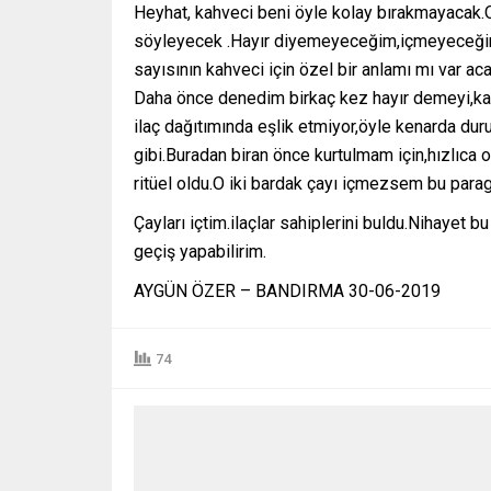
Heyhat, kahveci beni öyle kolay bırakmayacak.
söyleyecek .Hayır diyemeyeceğim,içmeyeceğim 
sayısının kahveci için özel bir anlamı mı var ac
Daha önce denedim birkaç kez hayır demeyi,kahv
ilaç dağıtımında eşlik etmiyor,öyle kenarda duru
gibi.Buradan biran önce kurtulmam için,hızlıca o
ritüel oldu.O iki bardak çayı içmezsem bu para
Çayları içtim.ilaçlar sahiplerini buldu.Nihayet
geçiş yapabilirim.
AYGÜN ÖZER – BANDIRMA 30-06-2019
74