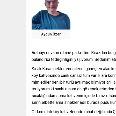
Aygün Özer
Arabayı duvarın dibine parkettim. Birazdan bu g
bulandırıcı tedirginliğini yaşıyorum. Bedenim at
Sıcak.Karasinekler enerjilerini güneşten alan k
köy kahvesinde canlı cansız tüm varlıklara ko
mimlediler beni,bir türlü ayrılmak bilmiyorlar.
terliyorum ki,sanki ruhum da gözeneklerimden fı
sıcaklığından sonra kahvenin içinde biraz ols
serin elbette ama sinekler asıl burada pusu kurm
Oldum olalı köy kahvelerinde rahat değilimdir