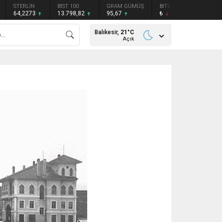
STERLİN
BIST 100
GRAM GÜMÜŞ
BITCOIN
ETHEREU
64,2273
13.798,82
95,67
₺
₺
Balıkesir,
21
°C
Açık