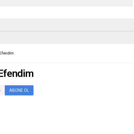
 Efendim
 Efendim
ABONE OL