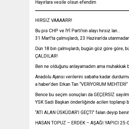
Hayırlara vesile olsun efendim
HIRSIZ VAAAARR!
Bu pis CHP ve İYİ Parti’nin alayı hırsız lan…
31 Mart’ta çalmışlardı, 23 Haziran’da utanmad
Dün 18 bin çalmışlardı, bugün göz göre göre, b
ÇALDILAR!
Ben ne olduğunu anlayamadım ama muhakkak bi
Anadolu Ajansı verilerini sabaha kadar durdurma
a haber’den Erkan Tan “VERİYORUM MEHTERİ” de
Bence bu seçim sonuçları da GEÇERSİZ sayılmal
YSK Sadi Başkan önderliğinde acilen toplanıp bu
“ATI ALAN ÜSKÜDAR’I GEÇTİ” falan deyip benim 
HASAN TOPUZ – ERDEK – AŞAĞI YAPICI 25-