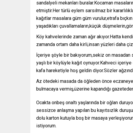
sandalyeli mekanları buralar.Kocaman masaların 
etmiştir.Her türlü eylem sarsılmaz bir kararlılıkla
kağıtlar masalara güm güm vurulur,etrafa bıçkın b
yaşadıkları çuvallamaların,küçük düşmelerin,gönül
Köy kahvelerinde zaman ağır akıyor.Hatta kendi
zamanda ortam daha kirli,insan yüzleri daha çizg
İçeriye şöyle bir bakıyorum,sekiz on masadan s
yaşlı bir köylüyle kağıt oynuyor.Kahveci içeriye 
kafa hareketiyle hoş geldin diyor.Sözler ağzında
Az ötedeki masada da öğleden önce eczaneye ge
bulmacaya vermiş,üzerine kapandığı gazeteden 
Ocakta onbeş onaltı yaşlarında bir oğlan duruyo
sessizce anlaşma yapılan bu kayıtsızlık duruşuna 
dolu karton kutuyla boş bir masaya yerleşiyorum
istiyorum.