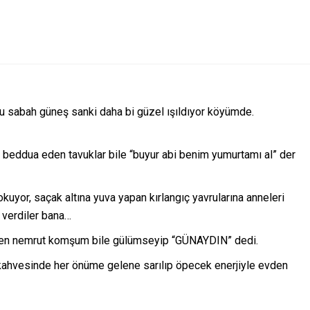
u sabah güneş sanki daha bi güzel ışıldıyor köyümde.
e beddua eden tavuklar bile “buyur abi benim yumurtamı al” der
uyor, saçak altına yuva yapan kırlangıç yavrularına anneleri
 verdiler bana…
dönen nemrut komşum bile gülümseyip “GÜNAYDIN” dedi.
 kahvesinde her önüme gelene sarılıp öpecek enerjiyle evden