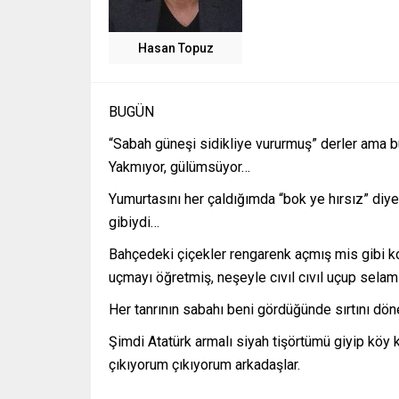
Hasan Topuz
BUGÜN
“Sabah güneşi sidikliye vururmuş” derler ama b
Yakmıyor, gülümsüyor…
Yumurtasını her çaldığımda “bok ye hırsız” diy
gibiydi…
Bahçedeki çiçekler rengarenk açmış mis gibi kok
uçmayı öğretmiş, neşeyle cıvıl cıvıl uçup selam
Her tanrının sabahı beni gördüğünde sırtını 
Şimdi Atatürk armalı siyah tişörtümü giyip köy
çıkıyorum çıkıyorum arkadaşlar.