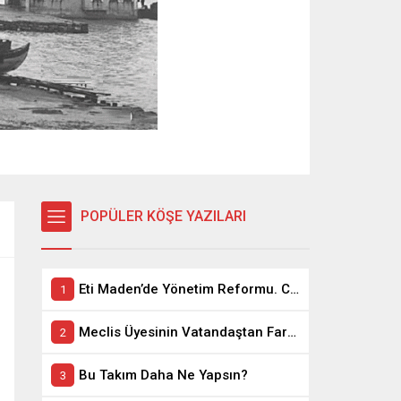
POPÜLER KÖŞE YAZILARI
Eti Maden’de Yönetim Reformu. CEO Modeli’nde Kadro / Taşeron İşçilik Ayrımı Kalkıyor
Meclis Üyesinin Vatandaştan Farkı Ne ?
Bu Takım Daha Ne Yapsın?