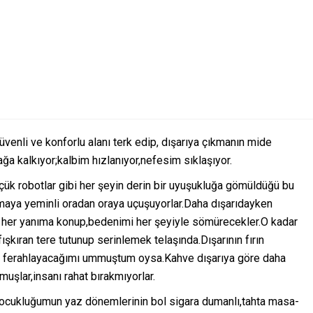
üvenli ve konforlu alanı terk edip, dışarıya çıkmanın mide
ağa kalkıyor;kalbim hızlanıyor,nefesim sıklaşıyor.
üçük robotlar gibi her şeyin derin bir uyuşukluğa gömüldüğü bu
nmaya yeminli oradan oraya uçuşuyorlar.Daha dışarıdayken
İlla her yanıma konup,bedenimi her şeyiyle sömürecekler.O kadar
şkıran tere tutunup serinlemek telaşında.Dışarının fırın
un ferahlayacağımı ummuştum oysa.Kahve dışarıya göre daha
uşlar,insanı rahat bırakmıyorlar.
.Çocukluğumun yaz dönemlerinin bol sigara dumanlı,tahta masa-