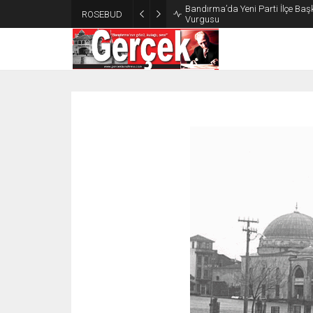
Bandırma’da Yeni Parti İlçe Başk
ROSEBUD
Vurgusu