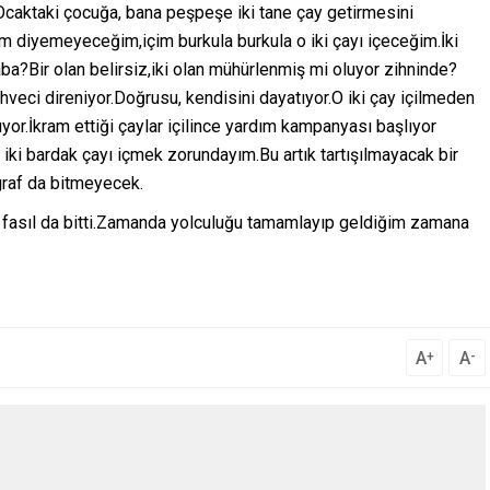
Ocaktaki çocuğa, bana peşpeşe iki tane çay getirmesini
diyemeyeceğim,içim burkula burkula o iki çayı içeceğim.İki
aba?Bir olan belirsiz,iki olan mühürlenmiş mi oluyor zihninde?
eci direniyor.Doğrusu, kendisini dayatıyor.O iki çay içilmeden
yor.İkram ettiği çaylar içilince yardım kampanyası başlıyor
 iki bardak çayı içmek zorundayım.Bu artık tartışılmayacak bir
graf da bitmeyecek.
 bu fasıl da bitti.Zamanda yolculuğu tamamlayıp geldiğim zamana
A
A
+
-