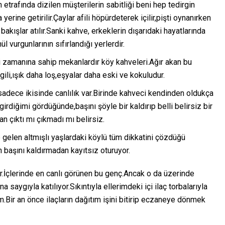
etrafında dizilen müşterilerin sabitliği beni hep tedirgin
 yerine getirilir.Çaylar afili höpürdeterek içilir,pişti oynanırken
akışlar atılır.Sanki kahve, erkeklerin dışarıdaki hayatlarında
 vurgunlarının sıfırlandığı yerlerdir.
 zamanına sahip mekanlardır köy kahveleri.Ağır akan bu
ili,ışık daha loş,eşyalar daha eski ve kokuludur.
adece ikisinde canlılık var.Birinde kahveci kendinden oldukça
girdiğimi gördüğünde,başını şöyle bir kaldırıp belli belirsiz bir
n çıktı mı çıkmadı mı belirsiz.
len altmışlı yaşlardaki köylü tüm dikkatini çözdüğü
başını kaldırmadan kayıtsız oturuyor.
r.İçlerinde en canlı görünen bu genç.Ancak o da üzerinde
saygıyla katılıyor.Sıkıntıyla ellerimdeki içi ilaç torbalarıyla
.Bir an önce ilaçların dağıtım işini bitirip eczaneye dönmek