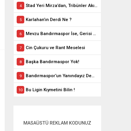
Stad Yeri Mirza’dan, Tribünler Akın’dan: Geriye Bakanlık Kaldı.
Karlahan’ın Derdi Ne ?
Mevzu Bandırmaspor İse, Gerisi Teferruattır
Cin Çukuru ve Rant Meselesi
Başka Bandırmaspor Yok!
Bandırmaspor’un Yanındayız Demekle Olmuyor!
Bu Ligin Kıymetini Bilin !
MASAÜSTÜ REKLAM KODUNUZ