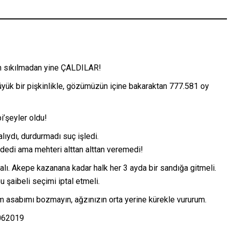
an sıkılmadan yine ÇALDILAR!
üyük bir pişkinlikle, gözümüzün içine bakaraktan 777.581 oy
’şeyler oldu!
lıydı, durdurmadı suç işledi.
di ama mehteri alttan alttan veremedi!
ı. Akepe kazanana kadar halk her 3 ayda bir sandığa gitmeli.
 şaibeli seçimi iptal etmeli.
asabımı bozmayın, ağzınızın orta yerine kürekle vururum.
062019