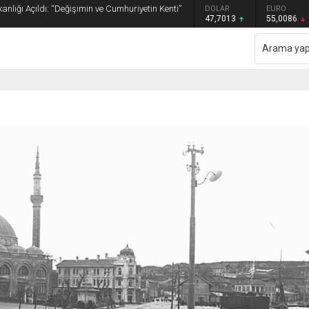
anlığı Açıldı: “Değişimin ve Cumhuriyetin Kenti”
GRAM ALTIN
DOLAR
EURO
6.544,76
47,7013
55,0086