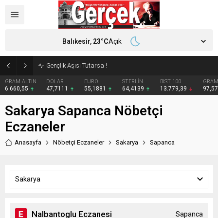
Balıkesir,
23
°C
Açık
Gençlik Aşısı Tutarsa !
GRAM ALTIN
DOLAR
EURO
STERLİN
BIST 100
GRAM
6.660,55
47,7111
55,1881
64,4139
13.779,39
97,5
Sakarya Sapanca Nöbetçi
Eczaneler
Anasayfa
Nöbetçi Eczaneler
Sakarya
Sapanca
Sakarya
Nalbantoglu Eczanesi
Sapanca