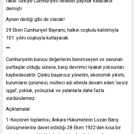
fakat Türkiye Cumhuriyeti ilelebet payidar kalacaktır.”
demişti.
Aynen dediği gibi de olacak!
29 Ekim Cumhuriyet Bayramı, halkın coşkulu katılımıyla
101. yılını coşkuyla kutlayacak.
**
Cumhuriyetin kurucu değerlerini benimseyen ve savunan
yurttaşlar olduğu sürece, karşı devrimci liyakat yoksunları
kaybedecektir. Çünkü başarısız yönetim, ekonomik yıkıntı,
kurumların çürümesi, mülteci adı altında devam eden ‘sesiz
işgal’; yokluk, yolsuzluk ve yalanlarla daha fazla
sürdürülemez.
Açıklamalar:
1-Keçiören toplantısı, Ankara Hükümetinin Lozan Barış
Görüşmelerine davet edildiği 28 Ekim 1922’den kısa bir