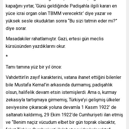
kapağını yırtar, ‘Günü geldiğinde Padişahla ilgili kararı en
yüce icrai organ olan TBMM verecektir.’ diye yazar ve
yüksek sesle okuduktan sonra “Bu sizi tatmin eder mi?”
diye sorar.
Masadakiler rahatlamıştır. Gazi, ertesi gün meclis
kürsüsünden yazdıklarını okur.
*
Tamı tamına yüz bir yıl önce:
Vahdettin’in zayıf karakterini, vatana ihanet ettiğini bilenler
bile Mustafa Kemal’in arkasında durmamış; padişahlık
olsun, halifelik devam etsin istemişlerdi. Ama o, kurmay
zekasıyla tartışmaya girmemiş; Türkiye’yi gelişmiş ülkeler
seviyesine çıkaracak yoluna devamla 1 Kasım 1922’ de
saltanatı kaldırmış, 29 Ekim 1922’de Cumhuriyeti ilan etmiş
ve “Benim naçiz vücudum elbet bir gün toprak olacaktır,