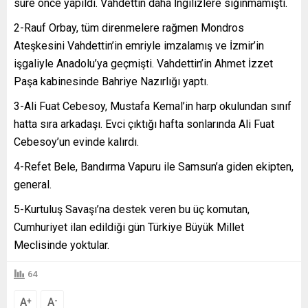
süre önce yapıldı. Vahdettin daha İngilizlere sığınmamıştı.
2-Rauf Orbay, tüm direnmelere rağmen Mondros
Ateşkesini Vahdettin’in emriyle imzalamış ve İzmir’in
işgaliyle Anadolu’ya geçmişti. Vahdettin’in Ahmet İzzet
Paşa kabinesinde Bahriye Nazırlığı yaptı.
3-Ali Fuat Cebesoy, Mustafa Kemal’in harp okulundan sınıf
hatta sıra arkadaşı. Evci çıktığı hafta sonlarında Ali Fuat
Cebesoy’un evinde kalırdı.
4-Refet Bele, Bandırma Vapuru ile Samsun’a giden ekipten,
general.
5-Kurtuluş Savaşı’na destek veren bu üç komutan,
Cumhuriyet ilan edildiği gün Türkiye Büyük Millet
Meclisinde yoktular.
64
A
A
+
-