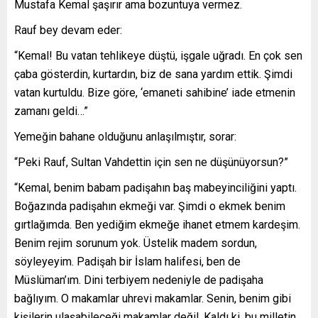
Mustafa Kemal şaşırır ama bozuntuya vermez.
Rauf bey devam eder:
“Kemal! Bu vatan tehlikeye düştü, işgale uğradı. En çok sen
çaba gösterdin, kurtardın, biz de sana yardım ettik. Şimdi
vatan kurtuldu. Bize göre, ‘emaneti sahibine’ iade etmenin
zamanı geldi…”
Yemeğin bahane olduğunu anlaşılmıştır, sorar:
“Peki Rauf, Sultan Vahdettin için sen ne düşünüyorsun?”
“Kemal, benim babam padişahın baş mabeyinciliğini yaptı.
Boğazında padişahın ekmeği var. Şimdi o ekmek benim
gırtlağımda. Ben yediğim ekmeğe ihanet etmem kardeşim.
Benim rejim sorunum yok. Üstelik madem sordun,
söyleyeyim. Padişah bir İslam halifesi, ben de
Müslüman’ım. Dini terbiyem nedeniyle de padişaha
bağlıyım. O makamlar uhrevi makamlar. Senin, benim gibi
kişilerin ulaşabileceği makamlar değil. Kaldı ki, bu milletin