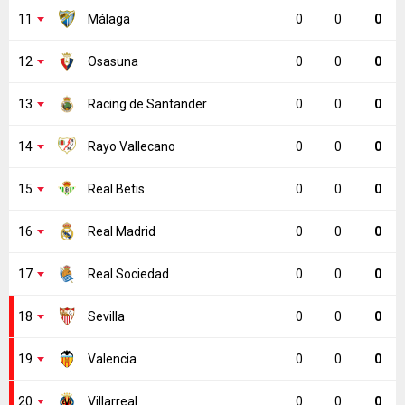
11
Málaga
0
0
0
12
Osasuna
0
0
0
13
Racing de Santander
0
0
0
14
Rayo Vallecano
0
0
0
15
Real Betis
0
0
0
16
Real Madrid
0
0
0
17
Real Sociedad
0
0
0
18
Sevilla
0
0
0
19
Valencia
0
0
0
20
Villarreal
0
0
0