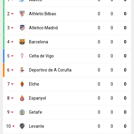
2
Athletic Bilbao
0
0
0
3
Atletico Madrid
0
0
0
4
Barcelona
0
0
0
5
Celta de Vigo
0
0
0
6
Deportivo de A Coruña
0
0
0
7
Elche
0
0
0
8
Espanyol
0
0
0
9
Getafe
0
0
0
10
Levante
0
0
0