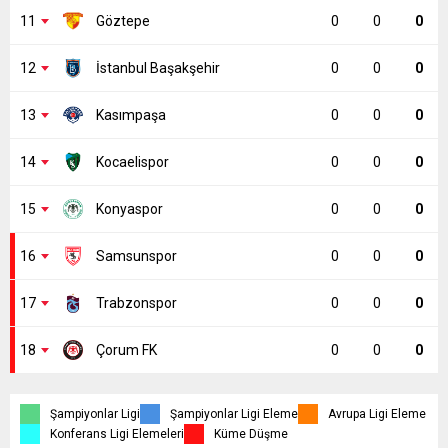
11
Göztepe
0
0
0
12
İstanbul Başakşehir
0
0
0
13
Kasımpaşa
0
0
0
14
Kocaelispor
0
0
0
15
Konyaspor
0
0
0
16
Samsunspor
0
0
0
17
Trabzonspor
0
0
0
18
Çorum FK
0
0
0
Şampiyonlar Ligi
Şampiyonlar Ligi Eleme
Avrupa Ligi Eleme
Konferans Ligi Elemeleri
Küme Düşme