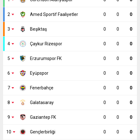
2
Amed Sportif Faaliyetler
0
0
0
3
Beşiktaş
0
0
0
4
Çaykur Rizespor
0
0
0
5
Erzurumspor FK
0
0
0
6
Eyüpspor
0
0
0
7
Fenerbahçe
0
0
0
8
Galatasaray
0
0
0
9
Gaziantep FK
0
0
0
10
Gençlerbirliği
0
0
0