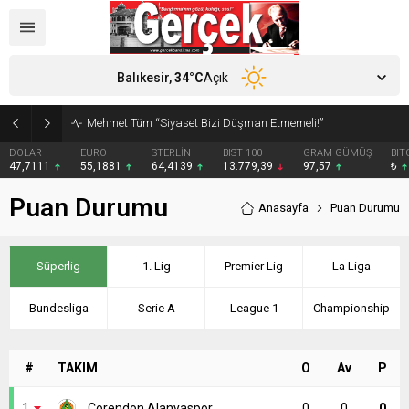
Balıkesir,
34
°C
Açık
Mehmet Tüm “Siyaset Bizi Düşman Etmemeli!”
DOLAR
EURO
STERLİN
BIST 100
GRAM GÜMÜŞ
BIT
47,7111
55,1881
64,4139
13.779,39
97,57
₺
Puan Durumu
Anasayfa
Puan Durumu
Süperlig
1. Lig
Premier Lig
La Liga
Bundesliga
Serie A
League 1
Championship
#
TAKIM
O
Av
P
1
Corendon Alanyaspor
0
0
0