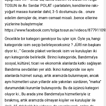
TOSUN ile Av. Serdar POLAT ı parlatalım, kendilerine rakı-
yoğurt masası kuranlar dahil, 3-5 dostumuzu da… onure
edelim demişler de, imam-cemaat misali…bence ellerine
yüzlerine bulaştırmışlar.
https://www.facebook.com/tolga.tosun.av/videos/8779110
Öncelikle bir kategori gerekiyor bu işler için. Öyle ya, hangi
kategoride isim seçip belirleyeceksiniz ? JÜRİ nin başkanı
diyor ki ; “ Gecede plaket verilecek isim ve kuruluşları iki
ayrı kategoride belirledik. Birinci kategoride, Bandırma’ya
sosyal, kültürel, ticari ve ekonomik alanlarda katkı sağlayan
Bandırma sevdalıları yer aldı. İkinci kategoride ise aynı
alanlarda hizmet sunup, artık aramızda bulunmayan, ancak
aynı hizmetleri uzun yıllardır aile yakınları sürdüren, “marka”
durumundaki kurumlar bulunuyordu. Bu da üçüncü kategori
oluyor ki ; Bu arada yine Bandırma’ya hizmetleriyle iz
bırakmış, artık aramızda olmayan kişiler ve kuruluşlar ile