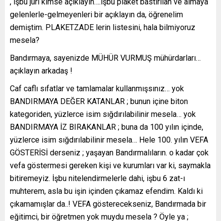
, işbu jüri kimse açıklayın….işbu plaket bastırılan ve almaya
gelenlerle-gelmeyenleri bir açıklayın da, öğrenelim
demiştim. PLAKETZADE lerin listesini, hala bilmiyoruz
mesela?
Bandırmaya, sayenizde MÜHÜR VURMUŞ mühürdarları…
açıklayın arkadaş !
Caf caflı sıfatlar ve tamlamalar kullanmışsınız… yok
BANDIRMAYA DEĞER KATANLAR ; bunun içine biton
kategoriden, yüzlerce isim sığdırılabilinir mesela… yok
BANDIRMAYA İZ BIRAKANLAR ; buna da 100 yılın içinde,
yüzlerce isim sığdırılabilinir mesela… Hele 100. yılın VEFA
GÖSTERİSİ derseniz ; yaşayan Bandırmalıların. o kadar çok
vefa göstermesi gereken kişi ve kurumları var ki, saymakla
bitiremeyiz. İşbu nitelendirmelerle dahi, işbu 6 zat-ı
muhterem, asla bu işin içinden çıkamaz efendim. Kaldı ki
çıkamamışlar da..! VEFA gösterecekseniz, Bandırmada bir
eğitimci, bir öğretmen yok muydu mesela ? Öyle ya ;