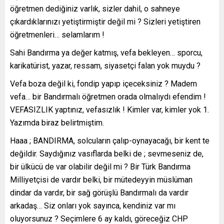
öğretmen dediğiniz varlık, sizler dahil, o sahneye
çıkardıklarınızı yetiştirmiştir değil mi ? Sizleri yetiştiren
öğretmenleri… selamlarım !
Sahi Bandırma ya değer katmış, vefa bekleyen… sporcu,
karikatürist, yazar, ressam, siyasetçi falan yok muydu ?
Vefa boza değil ki, fondip yapıp içeceksiniz ? Madem
vefa… bir Bandırmalı öğretmen orada olmalıydı efendim !
VEFASIZLIK yaptınız, vefasızlık ! Kimler var, kimler yok 1.
Yazımda biraz belirtmiştim.
Haaa ; BANDIRMA, solcuların çalıp-oynayacağı, bir kent te
değildir. Saydığınız vasıflarda belki de ; sevmeseniz de,
bir ülkücü de var olabilir değil mi ? Bir Türk Bandırma
Milliyetçisi de vardır belki, bir mütedeyyin müslüman
dindar da vardır, bir sağ görüşlü Bandırmalı da vardır
arkadaş… Siz onları yok sayınca, kendiniz var mı
oluyorsunuz ? Seçimlere 6 ay kaldı, göreceğiz CHP