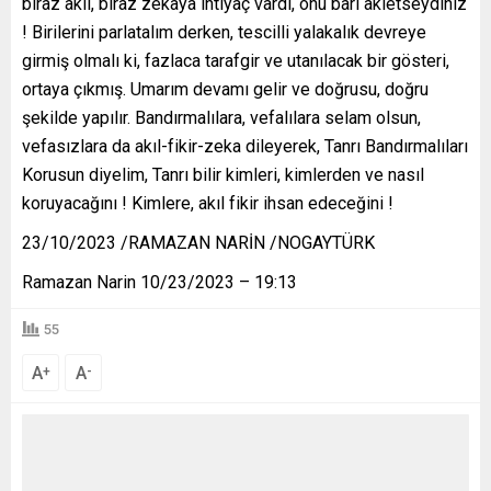
biraz akıl, biraz zekaya ihtiyaç vardı, onu bari akletseydiniz
! Birilerini parlatalım derken, tescilli yalakalık devreye
girmiş olmalı ki, fazlaca tarafgir ve utanılacak bir gösteri,
ortaya çıkmış. Umarım devamı gelir ve doğrusu, doğru
şekilde yapılır. Bandırmalılara, vefalılara selam olsun,
vefasızlara da akıl-fikir-zeka dileyerek, Tanrı Bandırmalıları
Korusun diyelim, Tanrı bilir kimleri, kimlerden ve nasıl
koruyacağını ! Kimlere, akıl fikir ihsan edeceğini !
23/10/2023 /RAMAZAN NARİN /NOGAYTÜRK
Ramazan Narin 10/23/2023 – 19:13
55
A
A
+
-