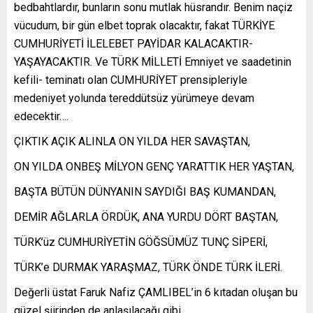
bedbahtlardır, bunların sonu mutlak hüsrandır. Benim naçiz
vücudum, bir gün elbet toprak olacaktır, fakat TÜRKİYE
CUMHURİYETİ İLELEBET PAYİDAR KALACAKTIR-
YAŞAYACAKTIR. Ve TÜRK MİLLETİ Emniyet ve saadetinin
kefili- teminatı olan CUMHURİYET prensipleriyle
medeniyet yolunda tereddütsüz yürümeye devam
edecektir….
ÇIKTIK AÇIK ALINLA ON YILDA HER SAVAŞTAN,
ON YILDA ONBEŞ MİLYON GENÇ YARATTIK HER YAŞTAN,
BAŞTA BÜTÜN DÜNYANIN SAYDIĞI BAŞ KUMANDAN,
DEMİR AĞLARLA ÖRDÜK, ANA YURDU DÖRT BAŞTAN,
TÜRK’üz CUMHURİYETİN GÖĞSÜMÜZ TUNÇ SİPERİ,
TÜRK’e DURMAK YARAŞMAZ, TÜRK ÖNDE TÜRK İLERİ.
Değerli üstat Faruk Nafiz ÇAMLIBEL’in 6 kıtadan oluşan bu
güzel şiirinden de anlaşılacağı gibi