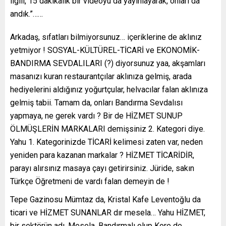
ilgili, 15 dakikalık bir videoyu da yayınlayarak, onları da
andık.”……
Arkadaş, sıfatları bilmiyorsunuz… içeriklerine de aklınız
yetmiyor ! SOSYAL-KÜLTÜREL-TİCARİ ve EKONOMİK-
BANDIRMA SEVDALILARI (?) diyorsunuz yaa, akşamları
masanızı kuran restaurantçılar aklınıza gelmiş, arada
hediyelerini aldığınız yoğurtçular, helvacılar falan aklınıza
gelmiş tabii. Tamam da, onları Bandırma Sevdalısı
yapmaya, ne gerek vardı ? Bir de HİZMET SUNUP
ÖLMÜŞLERİN MARKALARI demişsiniz 2. Kategori diye.
Yahu 1. Kategorinizde TİCARİ kelimesi zaten var, neden
yeniden para kazanan markalar ? HİZMET TİCARİDİR,
parayı alırsınız masaya çayı getirirsiniz. Jüride, sakın
Türkçe Öğretmeni de vardı falan demeyin de !
Tepe Gazinosu Mümtaz da, Kristal Kafe Leventoğlu da
ticari ve HİZMET SUNANLAR dır mesela… Yahu HİZMET,
bir sektörün adı. Mesela, Bandırmalı olup Kore de