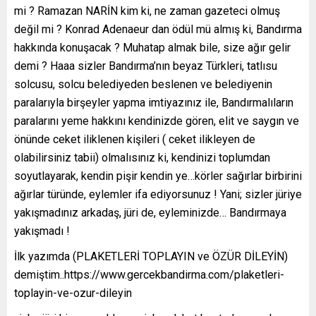
mi ? Ramazan NARİN kim ki, ne zaman gazeteci olmuş
değil mi ? Konrad Adenaeur dan ödül mü almış ki, Bandırma
hakkında konuşacak ? Muhatap almak bile, size ağır gelir
demi ? Haaa sizler Bandırma’nın beyaz Türkleri, tatlısu
solcusu, solcu belediyeden beslenen ve belediyenin
paralarıyla birşeyler yapma imtiyazınız ile, Bandırmalıların
paralarını yeme hakkını kendinizde gören, elit ve saygın ve
önünde ceket iliklenen kişileri ( ceket ilikleyen de
olabilirsiniz tabii) olmalısınız ki, kendinizi toplumdan
soyutlayarak, kendin pişir kendin ye…körler sağırlar birbirini
ağırlar türünde, eylemler ifa ediyorsunuz ! Yani; sizler jüriye
yakışmadınız arkadaş, jüri de, eyleminizde… Bandırmaya
yakışmadı !
İlk yazımda (PLAKETLERİ TOPLAYIN ve ÖZÜR DİLEYİN)
demiştim..https://www.gercekbandirma.com/plaketleri-
toplayin-ve-ozur-dileyin