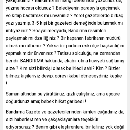
yakıştırdınız ? Bandırma nın hangi deresinde yüzdünüz de,
yüzme hocası oldunuz ? Belediyenin parasıyla geçinmek
ve kitap bastırmak mı ünvanınız ? Yerel gazetelerde birkaç
yazı yazmış, 3-5 kişi bir gazeteci derneğinde bulunmak mı
imtiyazınız ? Sosyal medyada, Bandırma resimleri
paylaşmak mı özelliğiniz ? Bir kapanan fabrikanın müdürü
olmak mı rütbeniz ? Yoksa bir partinin eski ilçe başkanlığını
yapmak mıdır ünvanınız ? Tatlısu solculuğu, ne zamandan
beridir BANDIRMA hakkında, ekabir olma hüviyeti sağlamış
size ? Kim sizi bilirkişi olarak belirledi sahi? Kim ? Bizler
bilmez kişileriyiz deyip, görevi kabul etmeseydiniz keşke
!
Saman altından su yürüttünüz, gizli çalıştınız, ama eşgare
doğurdunuz ama; bebek hilkat garibesi !
Bandırma Gazete ve gazetecilerinden kimleri çağırdınız da,
sizi haberleştiren ve şakşaklayanlara teşekkür
ediyorsunuz ? Benim gibi eleştirenlere, bir lafınız yok değil