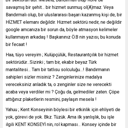
savaşmış bir şehit… bir hizmet sunmuş ol(A)maz. Veya
Bandırmalı olup, bir uluslararası başarı kazanmış kişi de, bir
HİZMET elemanı değildir. Hizmet sektörü nedir, ne değildir
google amcanıza bir sorun da, böyle atmasyon kelimeler
kullanmayın arkadaş ! Başkanınız Ö.B nin yazısı, bu konuda
bir fecaat !
Haa, tüyo vereyim ; Kulüpçülük, Restaurantçılık bir hizmet
sektörüdür…Sizinki ; tam bir, ekabir beyaz Türk
mantalitesi… Tam bir tatlısu solculuğu…! Bandırmanın
sahipleri sizler misiniz ? Zenginlerinize madalya
vereceksiniz anladık ta, o zenginler size ne verecekti
acaba veya verdiler mi ? Çoğu da, gelmediler zaten. Çöpe
attığınız plaketlerin resmini, paylaşın mesela !
Yahuu ; Kent Konseyinin böylesi bir etkinlik için ehliyeti de
yok, görevi de yok. Bkz. Tüzük. Ama ilk yanlışlık, bu işle
ilgili KENT KONSEYİ nin, rol kapması… Konsey içinde bir