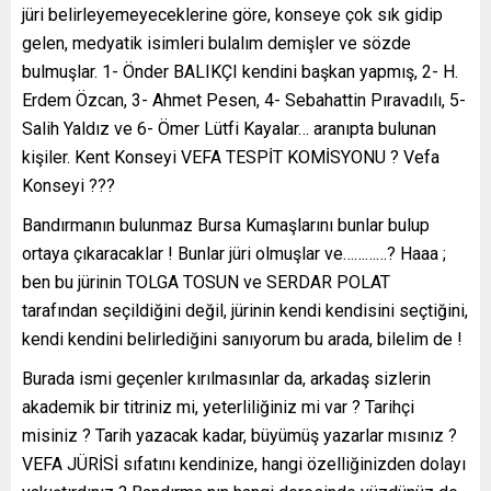
jüri belirleyemeyeceklerine göre, konseye çok sık gidip
gelen, medyatik isimleri bulalım demişler ve sözde
bulmuşlar. 1- Önder BALIKÇI kendini başkan yapmış, 2- H.
Erdem Özcan, 3- Ahmet Pesen, 4- Sebahattin Pıravadılı, 5-
Salih Yaldız ve 6- Ömer Lütfi Kayalar… aranıpta bulunan
kişiler. Kent Konseyi VEFA TESPİT KOMİSYONU ? Vefa
Konseyi ???
Bandırmanın bulunmaz Bursa Kumaşlarını bunlar bulup
ortaya çıkaracaklar ! Bunlar jüri olmuşlar ve…………? Haaa ;
ben bu jürinin TOLGA TOSUN ve SERDAR POLAT
tarafından seçildiğini değil, jürinin kendi kendisini seçtiğini,
kendi kendini belirlediğini sanıyorum bu arada, bilelim de !
Burada ismi geçenler kırılmasınlar da, arkadaş sizlerin
akademik bir titriniz mi, yeterliliğiniz mi var ? Tarihçi
misiniz ? Tarih yazacak kadar, büyümüş yazarlar mısınız ?
VEFA JÜRİSİ sıfatını kendinize, hangi özelliğinizden dolayı