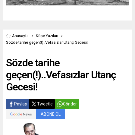
Anasayfa
Köşe Yazıları
Sözde tarihe geçen(!)..Vefasızlar Utanç Gecesi!
Sözde tarihe
geçen(!)..Vefasızlar Utanç
Gecesi!
Paylaş
Tweetle
Gönder
ABONE OL