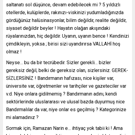
saltanatı sol düşünce, devam edebilecek mi ? 5 yıldızlı
otellerde, kulüplerde, rakınızı-viskinizi yudumladığınızda
gördüğünüz halüsinasyonlar, bilim değildir, realite değildir,
siyaset değildir beyler ! Hayatın olağan akışındaki
rüyalarınızdan, hiç değildir. Uyanın, uyanın bence ! Kendinizi
çimdikleyin, yoksa ; birisi sizi uyandırırsa VALLAHİ hoş
olmaz !
Neyse… bu da bir tecrübedir. Sizler gerekli… bizler
gereksiz değil, belki de gereksiz olan, sizlersiniz. GEREK-
SİZLERSİNİZ ! Bandırmanın hafızası, nice kişiler var,
üniversite var, öğretmenler ve tarihçiler ve gazeteciler var
v.d. Niye onlara gidilmemiş ? Bandırmanın adını, kendi
sektörlerinde uluslararası ve ulusal bazda duyurmuş nice
Bandırmalılar da var, niye onlar es geçilmiş ? Kategorinize
mi alamadınız ?
Sormak için, Ramazan Narin e… ihtiyaç yok tabii ki ! Ama