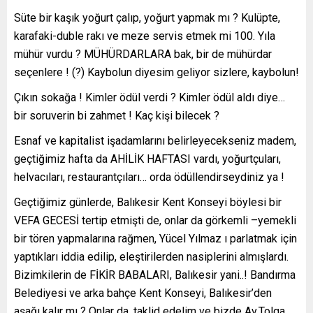
Süte bir kaşık yoğurt çalıp, yoğurt yapmak mı ? Kulüpte,
karafaki-duble rakı ve meze servis etmek mi 100. Yıla
mühür vurdu ? MÜHÜRDARLARA bak, bir de mühürdar
seçenlere ! (?) Kaybolun diyesim geliyor sizlere, kaybolun!
Çıkın sokağa ! Kimler ödül verdi ? Kimler ödül aldı diye…
bir soruverin bi zahmet ! Kaç kişi bilecek ?
Esnaf ve kapitalist işadamlarını belirleyecekseniz madem,
geçtiğimiz hafta da AHİLİK HAFTASI vardı, yoğurtçuları,
helvacıları, restaurantçıları… orda ödüllendirseydiniz ya !
Geçtiğimiz günlerde, Balıkesir Kent Konseyi böylesi bir
VEFA GECESİ tertip etmişti de, onlar da görkemli –yemekli
bir tören yapmalarına rağmen, Yücel Yılmaz ı parlatmak için
yaptıkları iddia edilip, eleştirilerden nasiplerini almışlardı.
Bizimkilerin de FİKİR BABALARI, Balıkesir yani..! Bandırma
Belediyesi ve arka bahçe Kent Konseyi, Balıkesir’den
aşağı kalır mı ? Onlar da, taklid edelim ve bizde Av.Tolga